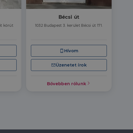
hoz való
Bécsi út
a a látogatói cookie-
it körút
1032 Budapest 3. kerület Bécsi út 171.
 hogy a Cookie-
Hívom
áit, hogy a tárolt
Üzenetet írok
állapotának
rról, hogy a
lámról, amelyet a
sítja a weboldal
lt.
Bővebben rólunk
 tartalmának
z - amely jelentős
lgáltatáshoz. Ez a
életlenszerűen
t például valós
webhely minden
átogatói,
rról, hogy a
lámról, amelyet a
lt.