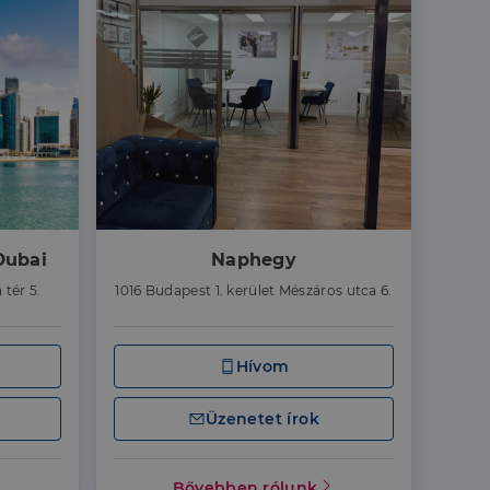
Dubai
Naphegy
 tér 5.
1016 Budapest 1. kerület Mészáros utca 6.
Hívom
Üzenetet írok
Bővebben rólunk