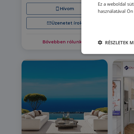
Ez a weboldal süt
Hívom
használatával Ön 
Üzenetet írok
Bővebben rólunk
RÉSZLETEK M
Elengedhetet
szüksége
Az elengedhetetlenül 
fiókkezelést. A webo
Név