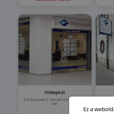
Hidegkút
1021 Budapest 2. kerület Hűvösvölgyi út
1024 Bu
138.
Ez a webolda