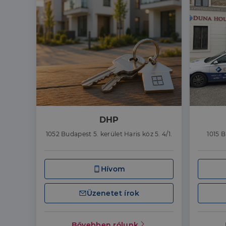
DHP
1052 Budapest 5. kerület Haris köz 5. 4/1.
1015 B
Hívom
Üzenetet írok
Bővebben rólunk