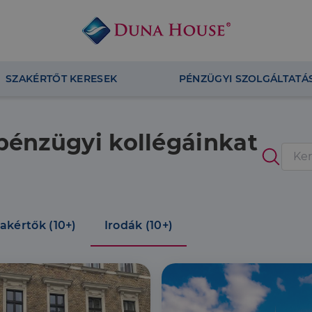
SZAKÉRTŐT KERESEK
PÉNZÜGYI SZOLGÁLTATÁ
 pénzügyi kollégáinkat
Ninc
talála
akértők (10+)
Irodák (10+)