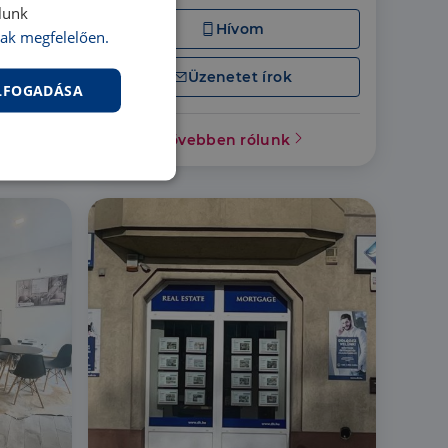
lunk
Hívom
ak megfelelően.
Üzenetet írok
ELFOGADÁSA
Bővebben rólunk
nkcionalitás
jelentkezést és a