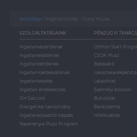
Kezdőlap
/
Ingatlanirodák - Duna House
SZOLGÁLTATÁSAINK
PÉNZÜGYI TANÁC
Ingatlanvásárlóknak
Otthon Start Prog
Ingatlaneladóknak
CSOK Plusz
Ingatlanbérlőknek
Babaváró
Ingatlan-bérbeadóknak
Lakástakarékpénztá
Ingatlankezelés
Lakáshitel
Ingatlan értékbecslés
Személyi kölcsön
DH Saccoló
Biztosítás
Energetikai tanúsítvány
Bankszámla
Ingatlanközvetítő képzés
Hitelkiváltás
Napenergia Plusz Program