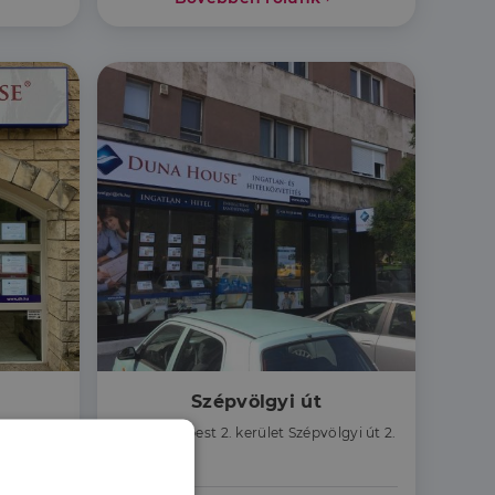
Szépvölgyi út
 utca 7.
1025 Budapest 2. kerület Szépvölgyi út 2.