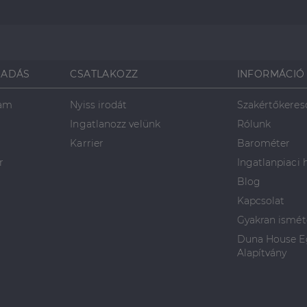
SADÁS
CSATLAKOZZ
INFORMÁCIÓ
ram
Nyiss irodát
Szakértőkeres
Ingatlanozz velünk
Rólunk
Karrier
Barométer
r
Ingatlanpiaci 
Blog
Kapcsolat
Gyakran ismét
Duna House Eg
Alapítvány