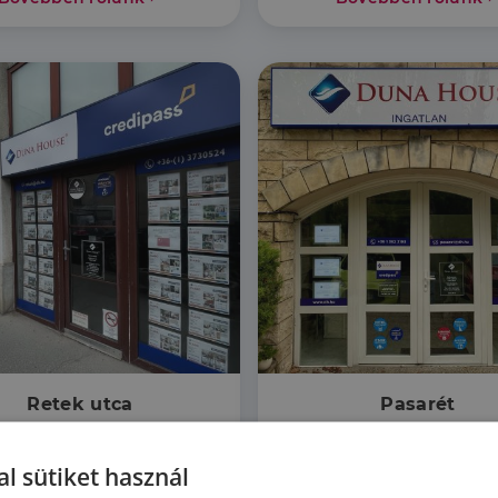
Retek utca
Pasarét
dapest 2. kerület Retek utca 21.
1025 Budapest 2. kerület Csévi
l sütiket használ