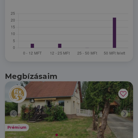
Megbízásaim
Prémium