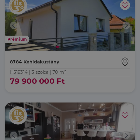
Prémium
8784 Kehidakustány
H519314 |
3 szoba
| 70 m²
79 900 000 Ft