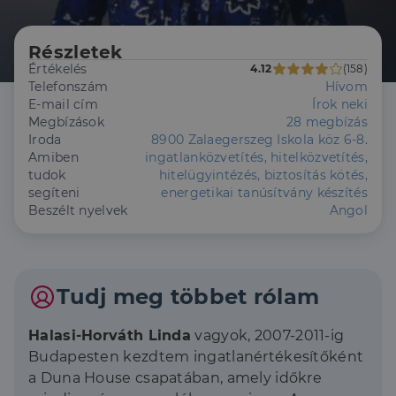
Részletek
Értékelés
4.12
(158)
Telefonszám
Hívom
E-mail cím
Írok neki
Megbízások
28 megbízás
Iroda
8900 Zalaegerszeg Iskola köz 6-8.
Amiben
ingatlanközvetítés, hitelközvetítés,
tudok
hitelügyintézés, biztosítás kötés,
segíteni
energetikai tanúsítvány készítés
Beszélt nyelvek
Angol
Tudj meg többet rólam
Halasi-Horváth Linda
vagyok, 2007-2011-ig
Budapesten kezdtem ingatlanértékesítőként
a Duna House csapatában, amely időkre