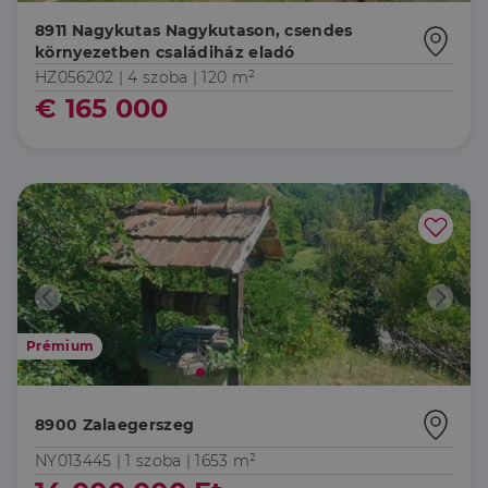
8911 Nagykutas Nagykutason, csendes
környezetben családiház eladó
HZ056202 |
4 szoba
| 120 m²
€ 165 000
Prémium
8900 Zalaegerszeg
NY013445 |
1 szoba
| 1653 m²