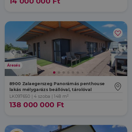
14 000 000 Ft
Áresés
8900 Zalaegerszeg Panorámás penthouse
lakás mélygarázs beállóval, tárolóval
LK097650 |
4 szoba
| 148 m²
138 000 000 Ft