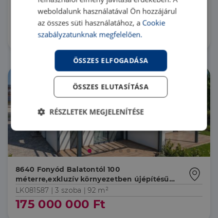
percre a szabadstrandtól
weboldalunk használatával Ön hozzájárul
HZ065506 |
3 szoba
| 63 m²
az összes süti használatához, a
Cookie
89 000 000 Ft
szabályzatunknak megfelelően.
ÖSSZES ELFOGADÁSA
ÖSSZES ELUTASÍTÁSA
RÉSZLETEK MEGJELENÍTÉSE
Elengedhetetlenül
Teljesítmény
szükséges
8640 Fonyód Balatontól 100
Célzás
Funkcionalitás
méterre,exkluzív környezetben újépítésű
lakás
LK081587 |
3 szoba
| 92 m²
175 000 000 Ft