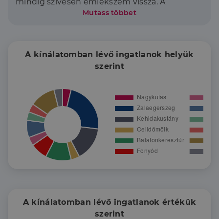
mindig szívesen emlékszem vissza. A
Mutass többet
folyamatosan változó ingatlanpiacot
megismertem, ez egy igazi hullámvasút,
amelyhez alkalmazkodnunk kell.
Egy értékesítési folyamatban rengeteg
A kínálatomban lévő ingatlanok helyük
dologra figyelni kell. Én arra törekszem, hogy
szerint
ügyfeleim a lehető
legoptimálisabb
körülmények között, biztonságosan
adják/vegyék otthonukat
.
Ez a munkám.
Jelenleg a Zalaegerszegi
Duna House
iroda
tagja vagyok, és továbbra is a
legfontosabbnak azt tartom, hogy a rám
bízott feladatot maximálisan teljesítsem, az
adásvételi ügymenet végén mindkét fél
elégedetten és mosolyogva távozzon az
ügyvédi irodából.
A kínálatomban lévő ingatlanok értékük
Bízd rám te is ingatlanod eladását!
szerint