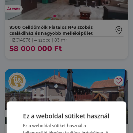
Áresés
9500 Celldömölk Fiatalos N+3 szobás
családiház és nagyobb melléképület
HZ014876 |
4 szoba
| 83 m²
58 000 000 Ft
Prémium
Ez a weboldal sütiket használ
Ez a weboldal sütiket használ a
8648 Balatonkeresztúr Csinos lakóház 7
felhasználói élmény javítása érdekében. A