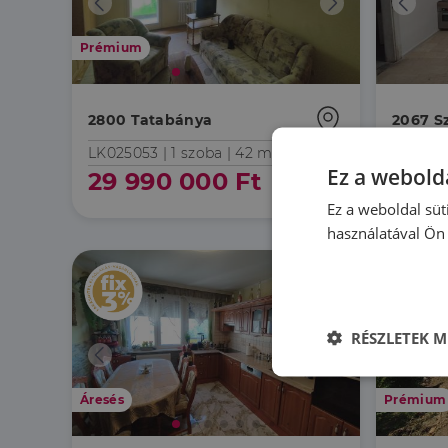
Prémium
2800 Tatabánya
2067 Sz
LK025053 |
1 szoba
| 42 m²
HZ0538
Ez a webolda
29 990 000 Ft
58 9
Ez a weboldal süt
használatával Ön 
RÉSZLETEK M
Elengedhetet
szüksége
Áresés
Prémium