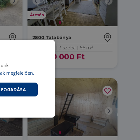
Áresés
2800 Tatabánya
LK088923 |
3 szoba
| 66 m²
51 990 000 Ft
lunk
ak megfelelően.
ELFOGADÁSA
nkcionalitás