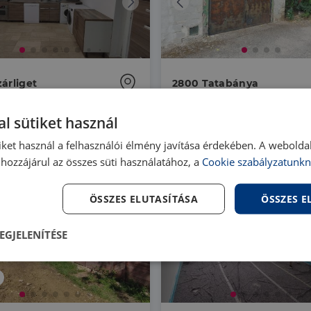
árliget
2800 Tatabánya
03 |
2 szoba
| 83 m²
PA081410 |
19 m²
l sütiket használ
00 000 Ft
6 490 000 Ft
iket használ a felhasználói élmény javítása érdekében. A webolda
hozzájárul az összes süti használatához, a
Cookie szabályzatunkn
ÖSSZES ELUTASÍTÁSA
ÖSSZES 
EGJELENÍTÉSE
lenül
Teljesítmény
Célzás
Fu
s