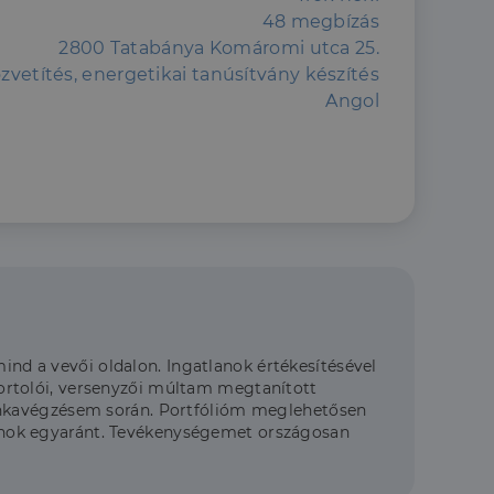
48 megbízás
2800 Tatabánya Komáromi utca 25.
özvetítés, energetikai tanúsítvány készítés
Angol
mind a vevői oldalon. Ingatlanok értékesítésével
ortolói, versenyzői múltam megtanított
unkavégzésem során. Portfólióm meglehetősen
tlanok egyaránt. Tevékenységemet országosan