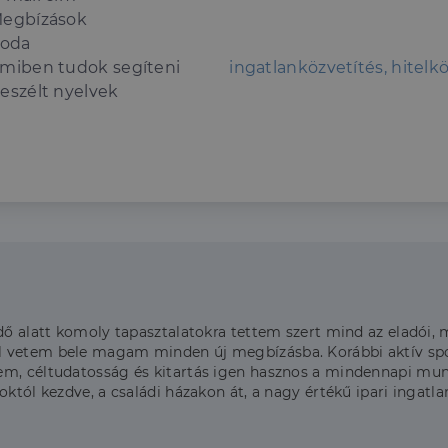
egbízások
roda
miben tudok segíteni
ingatlanközvetítés, hitelk
eszélt nyelvek
dő alatt komoly tapasztalatokra tettem szert mind az eladói, 
l vetem bele magam minden új megbízásba. Korábbi aktív sp
lem, céltudatosság és kitartás igen hasznos a mindennapi m
soktól kezdve, a családi házakon át, a nagy értékű ipari inga