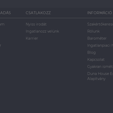
SADÁS
CSATLAKOZZ
INFORMÁCIÓ
ram
Nyiss irodát
Szakértőkeres
Ingatlanozz velünk
Rólunk
Karrier
Barométer
r
Ingatlanpiaci 
Blog
Kapcsolat
Gyakran ismét
Duna House Eg
Alapítvány