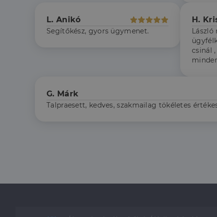
.doublec
lidc
L. Anikó
H. Kri
bcookie
Microso
Segítőkész, gyors ügymenet.
László
Corpora
_ga
.linkedi
ügyfél
csinál 
_fbp
Meta Pl
minden
Inc.
.dh.hu
_gcl_au
Google 
.dh.hu
G. Márk
Talpraesett, kedves, szakmailag tökéletes értéke