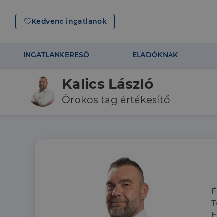
Kedvenc ingatlanok
INGATLANKERESŐ
ELADÓKNAK
Kalics László
Örökös tag értékesítő
É
T
E