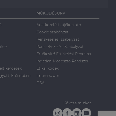
MŰKÖDÉSÜNK
ő
Adatkezelési tájékoztató
Cookie szabályzat
Pénzkezelési szabályzat
hírek
Panaszkezelési Szabályzat
Értékesítő Értékelési Rendszer
Ingatlan Megosztó Rendszer
elt kérdések
Etikai kódex
yütt, Erősebben
Impresszum
DSA
Kövess minket