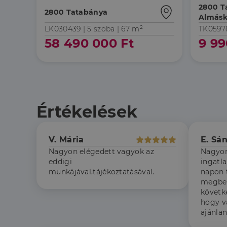
2800 T
2800 Tatabánya
Almásk
LK030439 |
5 szoba
| 67 m²
TK0597
58 490 000 Ft
9 99
Az elengedhetetlenül 
fiókkezelést. A webo
Név
Értékelések
li_gc
V. Mária
E. Sá
CookieScriptConse
Nagyon elégedett vagyok az
Nagyon
eddigi
ingatl
munkájával,tájékoztatásával.
napon 
megbes
Szolgáltató
Név
követk
Domain
Név
Szolgált
hogy v
Név
_lang
dh.hu
Domain
ajánla
_ga_F4MKCEZ8P5
IDE
Google 