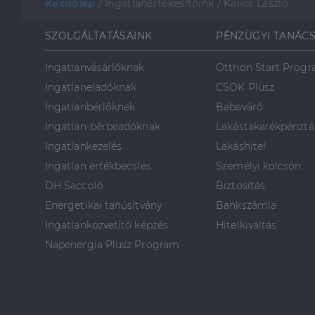
Kezdőlap
/
Ingatlanértékesítőink
/
Kalics László
SZOLGÁLTATÁSAINK
PÉNZÜGYI TANÁC
Ingatlanvásárlóknak
Otthon Start Prog
Ingatlaneladóknak
CSOK Plusz
Ingatlanbérlőknek
Babaváró
Ingatlan-bérbeadóknak
Lakástakarékpénztá
Ingatlankezelés
Lakáshitel
Ingatlan értékbecslés
Személyi kölcsön
DH Saccoló
Biztosítás
Energetikai tanúsítvány
Bankszámla
Ingatlanközvetítő képzés
Hitelkiváltás
Napenergia Plusz Program