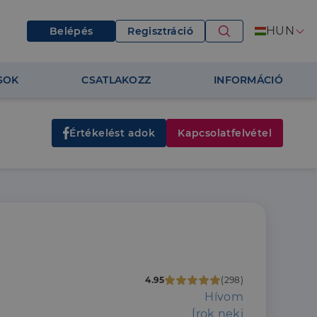
HUN
Belépés
Regisztráció
SOK
CSATLAKOZZ
INFORMÁCIÓ
Értékelést adok
Kapcsolatfelvétel
4.95
(298)
Hívom
Írok neki