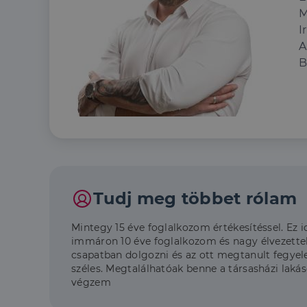
M
I
A
B
Tudj meg többet rólam
Mintegy 15 éve foglalkozom értékesítéssel. Ez i
immáron 10 éve foglalkozom és nagy élvezette
csapatban dolgozni és az ott megtanult fegye
széles. Megtalálhatóak benne a társasházi laká
végzem