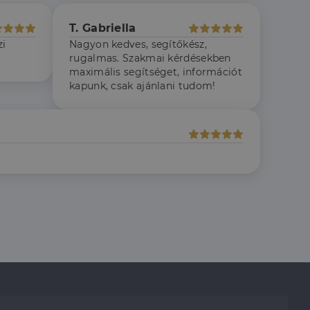
lámról, amelyet a
sítja a weboldal
lt.
T. Gabriella
 tartalmának
zi
Nagyon kedves, segítőkész,
z - amely jelentős
rugalmas. Szakmai kérdésekben
lgáltatáshoz. Ez a
maximális segítséget, információt
életlenszerűen
t például valós
webhely minden
kapunk, csak ajánlani tudom!
átogatói,
rról, hogy a
lámról, amelyet a
lt.