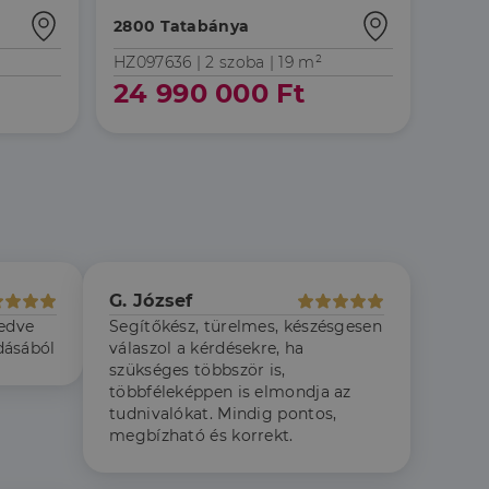
2800 Tatabánya
HZ097636 |
2 szoba
| 19 m²
24 990 000 Ft
jelentkezést és a
hoz való
G. József
a a látogatói cookie-
 hogy a Cookie-
edve
Segítőkész, türelmes, készésgesen
dásából
válaszol a kérdésekre, ha
szükséges többször is,
többféleképpen is elmondja az
tudnivalókat. Mindig pontos,
megbízható és korrekt.
áit, hogy a tárolt
állapotának
rról, hogy a