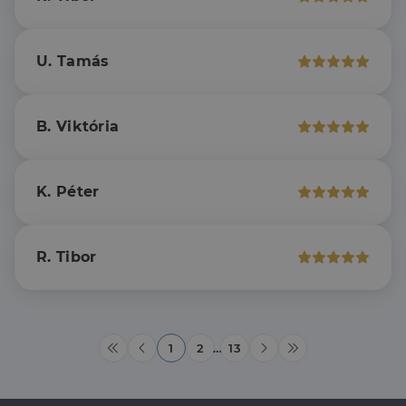
szolgál,
származó
véletlenszerűen
sütik, amely a
generált szám
weboldal
hozzárendelésével
tartalmának
kliens azonosítóként
közösségi
U. Tamás
A webhely minden
médián
oldalkérésében
keresztül
szerepel, és a
történő
webhely-elemzési
megosztására
jelentések látogatói,
szolgál.
B. Viktória
munkamenet- és
kampányadatainak
_fbp
2
A Facebook
Meta Platform
kiszámítására szolgál
hónap
egy sor olyan
Inc.
4 hét
reklámtermék
.dh.hu
szállítására
K. Péter
használja,
mint például
valós idejű
ajánlattétel
harmadik fél
R. Tibor
hirdetőitől
_gcl_au
2
Ezt a cookie-t
Google LLC
hónap
a Doubleclick
.dh.hu
4 hét
állítja be, és
információkat
szolgáltat
1
2
…
13
arról, hogy a
végfelhasználó
hogyan
használja a
weboldalt, és