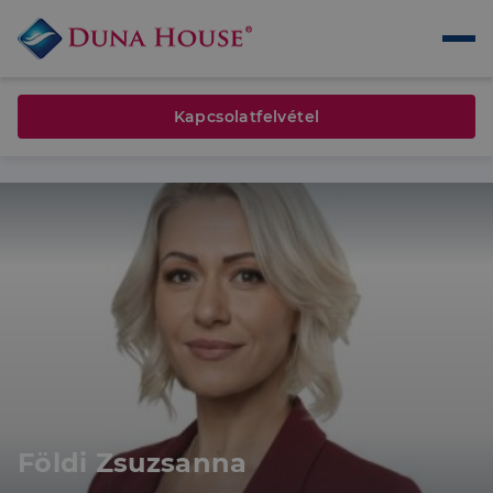
Kapcsolatfelvétel
Földi Zsuzsanna