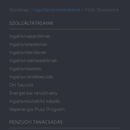
minden olyan
reklámról,
Kezdőlap
/
Ingatlanértékesítőink
/
Földi Zsuzsanna
amelyet a
végfelhasználó
láthatott,
mielőtt
SZOLGÁLTATÁSAINK
meglátogatta
az említett
weboldalt.
Ingatlanvásárlóknak
Ingatlaneladóknak
Ingatlanbérlőknek
Ingatlan-bérbeadóknak
Ingatlankezelés
Ingatlan értékbecslés
DH Saccoló
Energetikai tanúsítvány
Ingatlanközvetítő képzés
Napenergia Plusz Program
PÉNZÜGYI TANÁCSADÁS