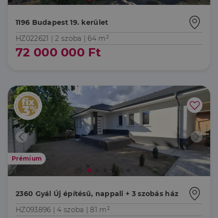
1196 Budapest 19. kerület
HZ022621 |
2 szoba
| 64 m²
72 000 000 Ft
Prémium
2360 Gyál Új építésű, nappali + 3 szobás ház
HZ093896 |
4 szoba
| 81 m²