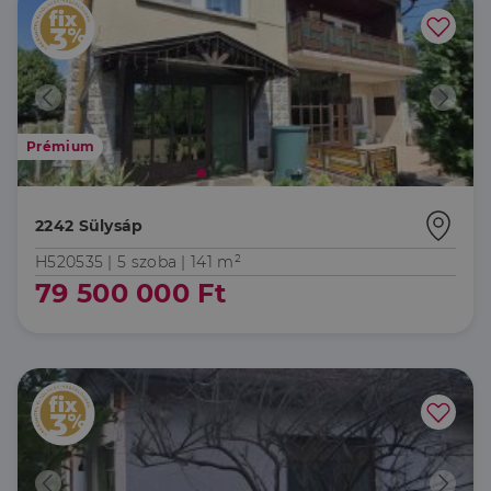
Prémium
2242 Sülysáp
H520535 |
5 szoba
| 141 m²
79 500 000 Ft