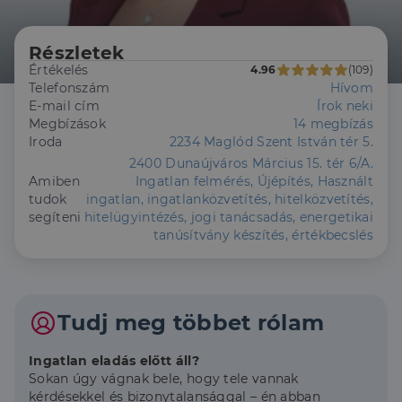
Részletek
Értékelés
4.96
(109)
Telefonszám
Hívom
E-mail cím
Írok neki
Megbízások
14 megbízás
Iroda
2234 Maglód Szent István tér 5.
2400 Dunaújváros Március 15. tér 6/A.
Amiben
Ingatlan felmérés, Újépítés, Használt
tudok
ingatlan, ingatlanközvetítés, hitelközvetítés,
segíteni
hitelügyintézés, jogi tanácsadás, energetikai
tanúsítvány készítés, értékbecslés
Tudj meg többet rólam
Ingatlan eladás előtt áll?
Sokan úgy vágnak bele, hogy tele vannak
kérdésekkel és bizonytalansággal – én abban