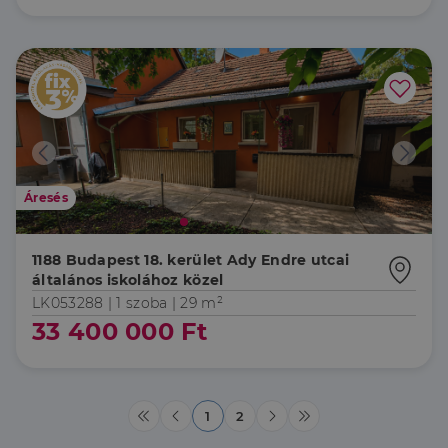
Szolgáltató
/
Név
Lejárat
Leírás
Domain
li_gc
5
A cookie-k nem
LinkedIn
hónap
alapvető célokra
Corporation
4 hét
történő
.linkedin.com
felhasználásához
való
hozzájárulás
tárolására
szolgál
CookieScriptConsent
2
Ezt a cookie-t a
Áresés
CookieScript
hónap
Cookie-
dh.hu
4 hét
Script.com
szolgáltatás
használja a
1188 Budapest 18. kerület Ady Endre utcai
látogatói cookie-
általános iskolához közel
k beleegyezési
beállításainak
LK053288 |
1 szoba
| 29 m²
emlékezésére.
Szükséges, hogy
33 400 000 Ft
Google
a Cookie-
Privacy Policy
Script.com
cookie banner
megfelelően
működjön.
1
2