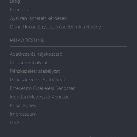
Blog
mielőtt
meglátogatta
Kapcsolat
az említett
weboldalt.
Gyakran ismételt kérdések
Duna House Együtt, Erősebben Alapítvány
MŰKÖDÉSÜNK
Adatkezelési tájékoztató
Cookie szabályzat
Pénzkezelési szabályzat
Panaszkezelési Szabályzat
Értékesítő Értékelési Rendszer
Ingatlan Megosztó Rendszer
Etikai kódex
Impresszum
DSA