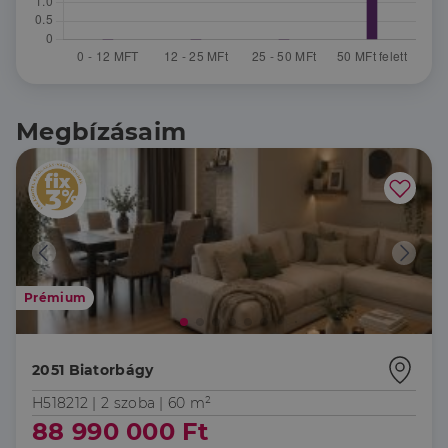
Megbízásaim
Prémium
2051 Biatorbágy
H518212 |
2 szoba
| 60 m²
88 990 000 Ft