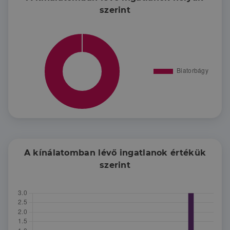
képzésekkel és megbízható adatbázisokkal, én pedig
szerint
helyi jelenléttel és személyes figyelemmel
támogatom ügyfeleimet.
Különösen fontos számomra a bizalom, átláthatóság
és valódi segítségnyújtás – legyen szó eladásról,
vásárlásról vagy csak egy iránytűről a piacon.
A kínálatomban lévő ingatlanok értékük
szerint