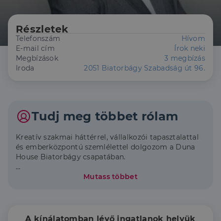
Részletek
Telefonszám
Hívom
E-mail cím
Írok neki
Megbízások
3 megbízás
Iroda
2051 Biatorbágy Szabadság út 96.
Tudj meg többet rólam
Kreatív szakmai háttérrel, vállalkozói tapasztalattal
és emberközpontú szemlélettel dolgozom a Duna
House Biatorbágy csapatában.
Célom, hogy ügyfeleim biztonságban, jól
Mutass többet
informáltan, és támogatva hozzák meg az
ingatlanpiacon életük egyik legnagyobb döntését. A
Duna House országos franchise rendszere
mögöttem áll modern eszközökkel, szakmai
A kínálatomban lévő ingatlanok helyük