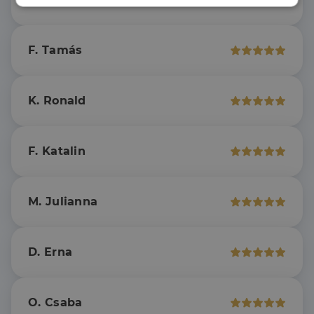
Elengedhetetlenül
Teljesítmény
szükséges
F. Tamás
Célzás
Funkcionalitás
K. Ronald
F. Katalin
Elengedhetetlenül szükséges
Teljesítmény
Célzás
Funkcionalitás
M. Julianna
Az elengedhetetlenül szükséges sütik lehetővé teszik
a webhely alapvető funkcióit, például a felhasználói
bejelentkezést és a fiókkezelést. A weboldal nem
D. Erna
használható megfelelően az elengedhetetlenül
szükséges sütik nélkül.
Szolgáltató
/
Név
Lejárat
Leírás
Domain
O. Csaba