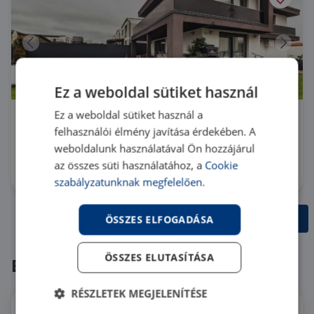
Prémium
Ez a weboldal sütiket használ
Ez a weboldal sütiket használ a
2051 Biatorbágy 2051 Biatorbágy,
felhasználói élmény javítása érdekében. A
Szarvasugrás
weboldalunk használatával Ön hozzájárul
M321612 |
6 szoba
| 224 m²
289 999 000 Ft
az összes süti használatához, a
Cookie
szabályzatunknak megfelelően.
Értékelést adok
ÖSSZES ELFOGADÁSA
ÖSSZES ELUTASÍTÁSA
Értékelések
RÉSZLETEK MEGJELENÍTÉSE
B. Judit