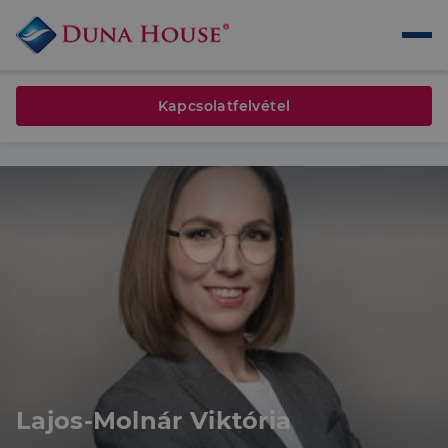
Kapcsolatfelvétel
Lajos-Molnár Viktória