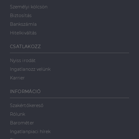
A webhely minden
médián
oldalkérésében
Személyi kölcsön
keresztül
szerepel, és a
történő
webhely-elemzési
Biztosítás
megosztására
jelentések látogatói,
szolgál.
munkamenet- és
Bankszámla
kampányadatainak
_fbp
2
A Facebook
Meta Platform
kiszámítására szolgál
Hitelkiváltás
hónap
egy sor olyan
Inc.
4 hét
reklámtermék
.dh.hu
szállítására
használja,
CSATLAKOZZ
mint például
valós idejű
ajánlattétel
Nyiss irodát
harmadik fél
hirdetőitől
Ingatlanozz velünk
_gcl_au
2
Ezt a cookie-t
Google LLC
Karrier
hónap
a Doubleclick
.dh.hu
4 hét
állítja be, és
információkat
INFORMÁCIÓ
szolgáltat
arról, hogy a
végfelhasználó
Szakértőkereső
hogyan
használja a
Rólunk
weboldalt, és
minden olyan
Barométer
reklámról,
amelyet a
Ingatlanpiaci hírek
végfelhasználó
láthatott,