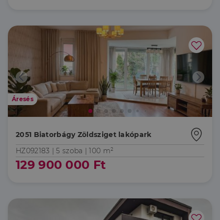
Áresés
2051 Biatorbágy Zöldsziget lakópark
HZ092183 |
5 szoba
| 100 m²
129 900 000 Ft