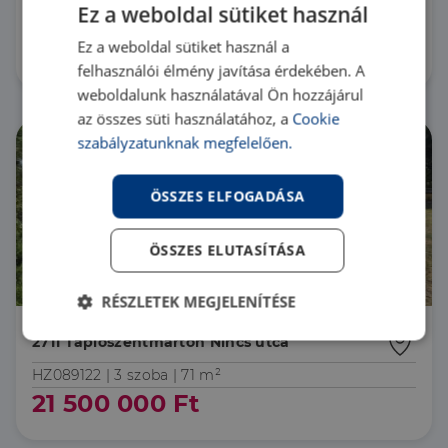
Ez a weboldal sütiket használ
HZ091008 |
6 szoba
| 126 m²
Ez a weboldal sütiket használ a
92 000 000 Ft
felhasználói élmény javítása érdekében. A
weboldalunk használatával Ön hozzájárul
az összes süti használatához, a
Cookie
szabályzatunknak megfelelően.
ÖSSZES ELFOGADÁSA
ÖSSZES ELUTASÍTÁSA
RÉSZLETEK MEGJELENÍTÉSE
2711 Tápiószentmárton Nincs utca
Elengedhetetlenül
Teljesítmény
szükséges
HZ089122 |
3 szoba
| 71 m²
21 500 000 Ft
Célzás
Funkcionalitás