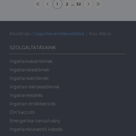
1
2
…
32
Kezdőlap
/
Ingatlanértékesítőink
/
Kiss Mária
SZOLGÁLTATÁSAINK
Ingatlanvásárlóknak
Ingatlaneladóknak
Ingatlanbérlőknek
Ingatlan-bérbeadóknak
Ingatlankezelés
Ingatlan értékbecslés
DH Saccoló
Energetikai tanúsítvány
Ingatlanközvetítő képzés