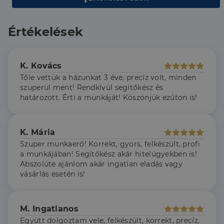
CookieScriptConsent
2
Ezt a cookie-t a
CookieScript
hónap
Cookie-
dh.hu
4 hét
Script.com
szolgáltatás
Értékelések
használja a
látogatói cookie-
k beleegyezési
beállításainak
emlékezésére.
K. Kovács
Szükséges, hogy
Google
a Cookie-
Tőle vettük a házunkat 3 éve, precíz volt, minden
Privacy Policy
Script.com
szuperül ment! Rendkívül segítőkész és
cookie banner
határozott. Érti a munkáját! Köszönjük ezúton is!
megfelelően
működjön.
K. Mária
Szuper munkaerő! Korrekt, gyors, felkészült, profi
Szolgáltató
a munkájában! Segítőkész akár hitelügyekben is!
Név
Lejárat
Leírás
/
Domain
Abszolúte ajánlom akár ingatlan eladás vagy
Szolgáltató
/
Név
Lejárat
Leírás
_lang
dh.hu
1 nap
Ezt a cookie-t
vásárlás esetén is!
Szolgáltató
Domain
/
Név
Lejárat
Leírás
arra használják,
Domain
hogy tárolja a
_ga_F4MKCEZ8P5
.dh.hu
1 év 1
Ezt a cookie-t a
felhasználó
hónap
Google Analytics
IDE
1 év 3
Ezt a cookie-t
Google LLC
nyelvi
használja a
hét
a Doubleclick
.doubleclick.net
preferenciáit,
M. Ingatlanos
munkamenet
állítja be, és
hogy a tárolt
állapotának
információkat
Együtt dolgoztam vele, felkészült, korrekt, precíz.
nyelvben a
megőrzésére.