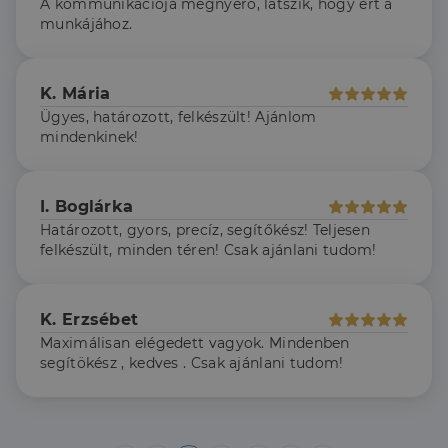
A kommunikációja megnyerő, látszik, hogy ért a
4 hét
reklámtermék
.dh.hu
szállítására
munkájához.
használja,
mint például
valós idejű
ajánlattétel
harmadik fél
K. Mária
hirdetőitől
Ügyes, határozott, felkészült! Ajánlom
_gcl_au
2
Ezt a cookie-t
Google LLC
mindenkinek!
hónap
a Doubleclick
.dh.hu
4 hét
állítja be, és
információkat
szolgáltat
arról, hogy a
I. Boglárka
végfelhasználó
hogyan
Határozott, gyors, precíz, segítőkész! Teljesen
használja a
felkészült, minden téren! Csak ajánlani tudom!
weboldalt, és
minden olyan
reklámról,
amelyet a
végfelhasználó
K. Erzsébet
láthatott,
mielőtt
Maximálisan elégedett vagyok. Mindenben
meglátogatta
segítökész , kedves . Csak ajánlani tudom!
az említett
weboldalt.