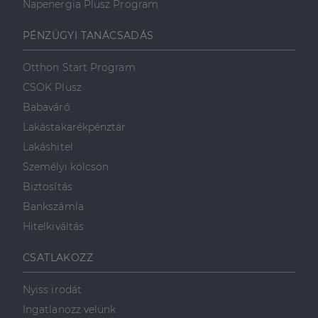
Napenergia Plusz Program
PÉNZÜGYI TANÁCSADÁS
Otthon Start Program
CSOK Plusz
Babaváró
Lakástakarékpénztár
Lakáshitel
Személyi kölcsön
Biztosítás
Bankszámla
Hitelkiváltás
CSATLAKOZZ
Nyiss irodát
Ingatlanozz velünk