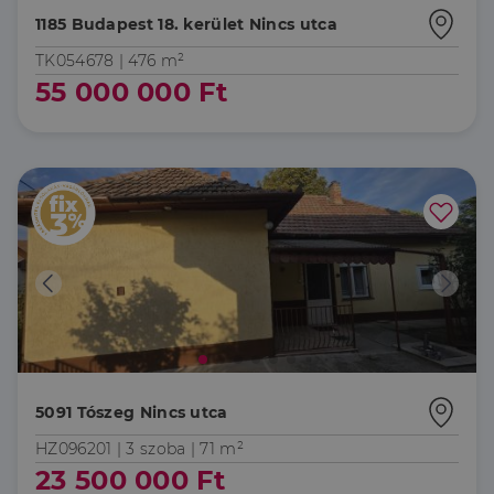
1185 Budapest 18. kerület Nincs utca
TK054678 |
476 m²
55 000 000 Ft
5091 Tószeg Nincs utca
HZ096201 |
3 szoba
| 71 m²
23 500 000 Ft