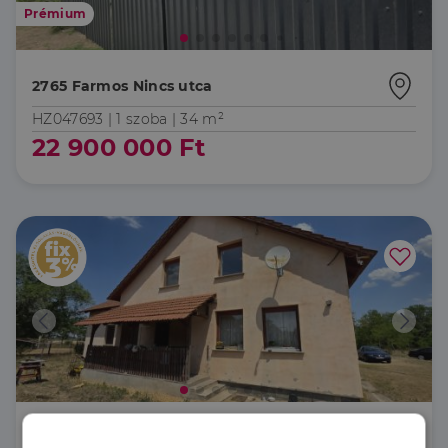
Prémium
2765 Farmos Nincs utca
HZ047693 |
1 szoba
| 34 m²
22 900 000 Ft
2700 Cegléd Nincs utca