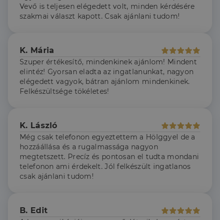
szolgáltat
következő
Vevő is teljesen elégedett volt, minden kérdésére
arról, hogy a
alkalommal
lidc
1 nap
Ez egy Microsoft MS
Microsoft
végfelhasználó
szakmai választ kapott. Csak ajánlani tudom!
szolgálja fel a
első féltől származó
hogyan
Corporation
weboldalt.
süti, amely biztosítja
használja a
.linkedin.com
a weboldal megfelel
weboldalt, és
működését.
minden olyan
reklámról,
K. Mária
_ga
1 év 1
amelyet a
Ez a cookie-név
Google LLC
Szuper értékesítő, mindenkinek ajánlom! Mindent
hónap
végfelhasználó
társítva van a Googl
.dh.hu
láthatott,
Universal Analytics-
elintéz! Gyorsan eladta az ingatlanunkat, nagyon
mielőtt
hez - amely jelentős
elégedett vagyok, bátran ajánlom mindenkinek.
meglátogatta
frissítés a Google
az említett
által leggyakrabban
Felkészültsége tökéletes!
weboldalt.
használt elemzési
szolgáltatáshoz. Ez a
süti az egyedi
bcookie
1 év
Ez egy
Microsoft
felhasználók
Microsoft MSN
Corporation
megkülönböztetésér
K. László
első féltől
.linkedin.com
szolgál,
származó
Még csak telefonon egyeztettem a Hölggyel de a
véletlenszerűen
sütik, amely a
generált szám
weboldal
hozzáállása és a rugalmassága nagyon
hozzárendelésével
tartalmának
megtetszett. Precíz és pontosan el tudta mondani
kliens azonosítóként
közösségi
A webhely minden
telefonon ami érdekelt. Jól felkészült ingatlanos
médián
oldalkérésében
keresztül
csak ajánlani tudom!
szerepel, és a
történő
webhely-elemzési
megosztására
jelentések látogatói,
szolgál.
munkamenet- és
kampányadatainak
_fbp
2
A Facebook
Meta Platform
B. Edit
kiszámítására szolgál
hónap
egy sor olyan
Inc.