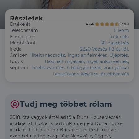
Részletek
Értékelés
4.66
(290)
Telefonszám
Hívom
E-mail cím
Írok neki
Megbízások
58 megbízás
Iroda
2220 Vecsés Fő út 181.
Amiben
Hiteltanácsadás, Ingatlan felmérés, Újépítés,
tudok
Használt ingatlan, ingatlanközvetítés,
segíteni
hitelközvetítés, hitelügyintézés, energetikai
tanúsítvány készítés, értékbecslés
Tudj meg többet rólam
2018. óta vagyok értékesítő a Duna House vecsési
irodájánál, hozzánk tartozik a ceglédi Duna House
iroda is. Fő területem Budapest és Pest megye -
ezen belül a tápiósági rész Nagykáta, Cegléd,