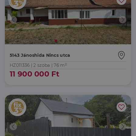
5143 Jánoshida Nincs utca
HZ011336 |
2 szoba
| 76 m²
11 900 000 Ft