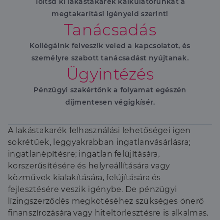
Töltsd ki lakástakarék kalkulátorunkat a
megtakarítási igényeid szerint!
Tanácsadás
Kollégáink felveszik veled a kapcsolatot, és
személyre szabott tanácsadást nyújtanak.
Ügyintézés
Pénzügyi szakértőnk a folyamat egészén
díjmentesen végigkísér.
A lakástakarék felhasználási lehetőségei igen
sokrétűek, leggyakrabban ingatlanvásárlásra;
ingatlanépítésre; ingatlan felújítására,
korszerűsítésére és helyreállítására vagy
közművek kialakítására, felújítására és
fejlesztésére veszik igénybe. De pénzügyi
lízingszerződés megkötéséhez szükséges önerő
finanszírozására vagy hiteltörlesztésre is alkalmas.