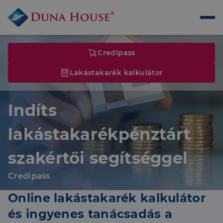
Credipass
Lakástakarék kalkulátor
Indíts
lakástakarékpénztárt
szakértői segítséggel
Credipass
Online lakástakarék kalkulátor
és ingyenes tanácsadás a