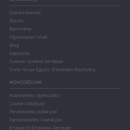
weboldalt, és
minden olyan
reklámról,
Szakértőkereső
amelyet a
végfelhasználó
Rólunk
láthatott,
mielőtt
Barométer
meglátogatta
az említett
Ingatlanpiaci hírek
weboldalt.
Blog
Kapcsolat
Gyakran ismételt kérdések
Duna House Együtt, Erősebben Alapítvány
MŰKÖDÉSÜNK
Adatkezelési tájékoztató
Cookie szabályzat
Pénzkezelési szabályzat
Panaszkezelési Szabályzat
Értékesítő Értékelési Rendszer