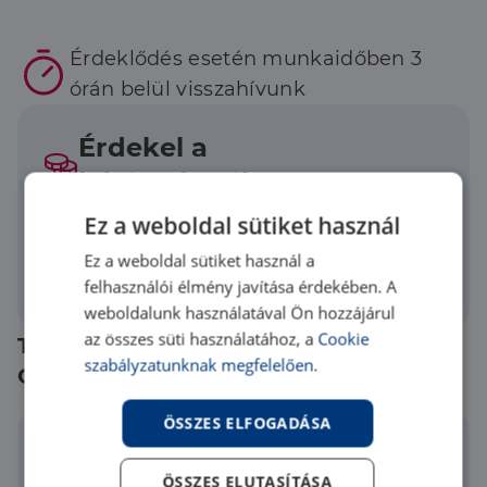
Érdeklődés esetén munkaidőben 3
órán belül visszahívunk
Érdekel a
lakástakarék?
Olvasd el a legfontosabb
Ez a weboldal sütiket használ
tudnivalókat, és igényeld
Ez a weboldal sütiket használ a
szolgáltatásainkat a Credipass
felhasználói élmény javítása érdekében. A
oldalán!
weboldalunk használatával Ön hozzájárul
az összes süti használatához, a
Cookie
További pénzügyi szolgáltatások a
szabályzatunknak megfelelően.
Credipassnál
ÖSSZES ELFOGADÁSA
ÖSSZES ELUTASÍTÁSA
CSOK Plusz