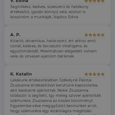
V. Edina
működjön.
Segítőkész, kedves, szakszerű és hatékony
értékesítő, igazán könnyű vele, ezúton is
köszönöm a munkáját, Vajdics Edina
Szolgáltató
Név
Lejárat
Leírás
/
Domain
A. P.
Szolgáltató
/
Név
Lejárat
Leírás
_lang
dh.hu
1 nap
Ezt a cookie-t
Szolgáltató
Domain
/
Kitartó, dinamikus, határozott, ért ahhoz amit
Név
Lejárat
Leírás
arra használják,
Domain
hogy tárolja a
csinál, kedves, és borzasztó intelligens, és
_ga_F4MKCEZ8P5
.dh.hu
1 év 1
Ezt a cookie-t a
felhasználó
hónap
Google Analytics
IDE
1 év 3
Ezt a cookie-t
Google LLC
együttműködő. Maximálisan elégedett voltam
nyelvi
használja a
hét
a Doubleclick
.doubleclick.net
preferenciáit,
vele, és szívesen ajánlom bárkinek.
munkamenet
állítja be, és
hogy a tárolt
állapotának
információkat
nyelvben a
megőrzésére.
szolgáltat
következő
arról, hogy a
alkalommal
lidc
1 nap
Ez egy Microsoft MS
Microsoft
végfelhasználó
K. Katalin
szolgálja fel a
első féltől származó
hogyan
Corporation
weboldalt.
süti, amely biztosítja
használja a
.linkedin.com
Lakásunk értékesítésében Székelyné Palotai
a weboldal megfelel
weboldalt, és
Zsuzsanna értékesítővel kerültünk kapcsolatba,
működését.
minden olyan
reklámról,
akit barátaink ajánlottak. Nekik Zsuzsanna
_ga
1 év 1
amelyet a
Ez a cookie-név
Google LLC
többször is segített, így meleg szívvel ajánlották
hónap
végfelhasználó
társítva van a Googl
.dh.hu
számunkra. Zsuzsanna az összes körülményt
láthatott,
Universal Analytics-
mielőtt
hez - amely jelentős
figyelembe véve meggyőzött bennünket arról,
meglátogatta
frissítés a Google
hogy számunkra egy kizárólagos megbízási
az említett
által leggyakrabban
weboldalt.
használt elemzési