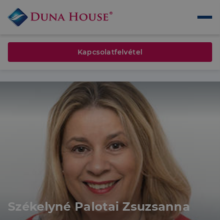
Kapcsolatfelvétel
Székelyné Palotai Zsuzsanna