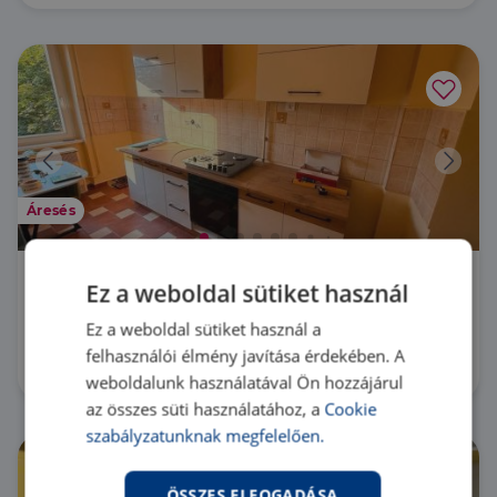
Áresés
Ez a weboldal sütiket használ
1145 Budapest 14. kerület
LK054128 |
Ez a weboldal sütiket használ a
2 szoba
| 55 m²
230 000 Ft
felhasználói élmény javítása érdekében. A
weboldalunk használatával Ön hozzájárul
az összes süti használatához, a
Cookie
szabályzatunknak megfelelően.
ÖSSZES ELFOGADÁSA