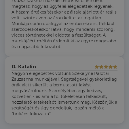
Zsuzsa szakmai hozzáértése kiváló. Mindent
arról, hogy a
végfelhasználó
megtesz, hogy az ügyfelei elégedettek legyenek.
hogyan
A házam értékesítésekor az általa ajánlott ár reális
használja a
weboldalt, és
volt., szinte azon az áron kelt el az ingatlan.
minden olyan
Munkája során odafigyel az emberekre is. Például
reklámról,
amelyet a
szerződéskötéskor látva, hogy mindenki szorong,
végfelhasználó
vicces történetekkel oldotta a feszültséget. A
láthatott,
munkájáért méltán érdemli ki az egyre magasabb
mielőtt
meglátogatta
és magasabb fokozatot.
az említett
weboldalt.
D. Katalin
Nagyon elégedettek voltunk Székelyné Palotai
Zsuzsanna munkájával. Segítségével gyakorlatilag
órák alatt sikerült a bemutatott lakást
megvásárolnunk. Személyében egy kedves,
közvetlen - és ami a fő: tökéletesen felkészült,
hozzáértő értékesítőt ismertünk meg. Köszönjük a
segítségét és úgy gondoljuk, igazán méltó a
"briliáns fokozatra".