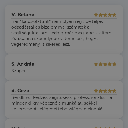
a webhely alapvető funkcióit, például a felhasználói
bejelentkezést és a fiókkezelést. A weboldal nem
használható megfelelően az elengedhetetlenül
V. Béláné
szükséges sütik nélkül.
Bár "kapcsolatunk" nem olyan régi, de teljes
Szolgáltató
/
odaadással és bizalommal számítok a
Név
Lejárat
Leírás
Domain
segítségükre, amit eddig már megtapasztaltam
Zsuzsanna személyében. Remélem, hogy a
li_gc
5
A cookie-k nem
LinkedIn
hónap
alapvető célokra
Corporation
végeredmény is sikeres lesz.
4 hét
történő
.linkedin.com
felhasználásához
való
hozzájárulás
tárolására
S. András
szolgál
Szuper
CookieScriptConsent
2
Ezt a cookie-t a
CookieScript
hónap
Cookie-
dh.hu
4 hét
Script.com
szolgáltatás
d. Géza
használja a
látogatói cookie-
Rendkívül kedves, segítőkész, professzionális. Ha
k beleegyezési
mindenki így végezné a munkáját, sokkal
beállításainak
emlékezésére.
kellemesebb, elégedettebb világban élnénk!
Szükséges, hogy
Google
a Cookie-
Privacy Policy
Script.com
cookie banner
megfelelően