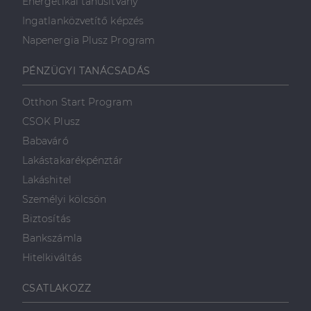
Energetikai tanúsítvány
Ingatlanközvetítő képzés
Napenergia Plusz Program
PÉNZÜGYI TANÁCSADÁS
Otthon Start Program
CSOK Plusz
Babaváró
Lakástakarékpénztár
Lakáshitel
Személyi kölcsön
Biztosítás
Bankszámla
Hitelkiváltás
CSATLAKOZZ