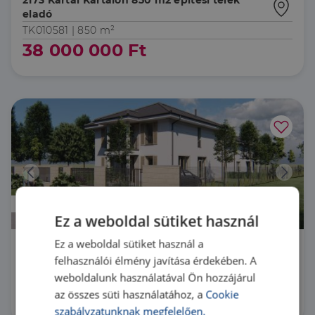
2173 Kartal Kartalon 850 m2 építési telek
eladó
TK010581 |
850 m²
38 000 000 Ft
Prémium
Ez a weboldal sütiket használ
Ez a weboldal sütiket használ a
8600 Siófok
felhasználói élmény javítása érdekében. A
weboldalunk használatával Ön hozzájárul
U0050126 |
5 szoba
| 138 m²
az összes süti használatához, a
Cookie
174 990 000 Ft
szabályzatunknak megfelelően.