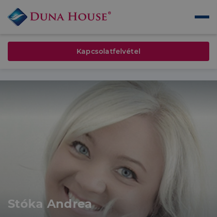
Kapcsolatfelvétel
Stóka Andrea