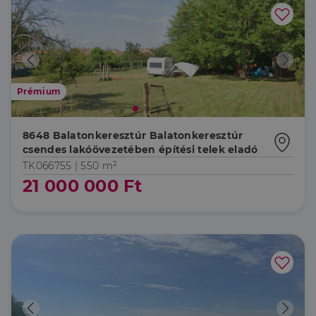
Prémium
8648 Balatonkeresztúr Balatonkeresztúr
csendes lakóövezetében építési telek eladó
TK066755 |
550 m²
21 000 000 Ft