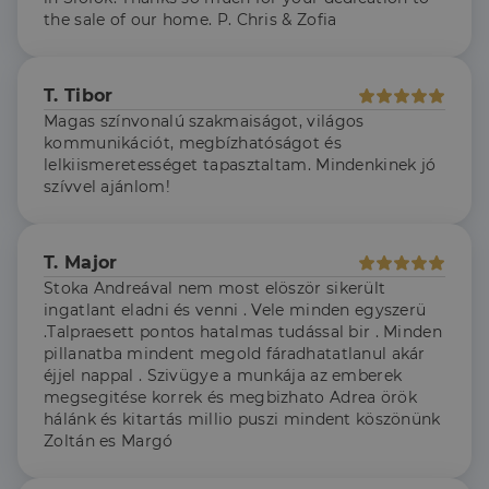
mielőtt
hez - amely jelentős
the sale of our home. P. Chris & Zofia
meglátogatta
frissítés a Google
az említett
által leggyakrabban
weboldalt.
használt elemzési
szolgáltatáshoz. Ez a
süti az egyedi
bcookie
1 év
Ez egy
Microsoft
T. Tibor
felhasználók
Microsoft MSN
Corporation
megkülönböztetésér
első féltől
.linkedin.com
Magas színvonalú szakmaiságot, világos
szolgál,
származó
kommunikációt, megbízhatóságot és
véletlenszerűen
sütik, amely a
generált szám
weboldal
lelkiismeretességet tapasztaltam. Mindenkinek jó
hozzárendelésével
tartalmának
szívvel ajánlom!
kliens azonosítóként
közösségi
A webhely minden
médián
oldalkérésében
keresztül
szerepel, és a
történő
webhely-elemzési
megosztására
T. Major
jelentések látogatói,
szolgál.
munkamenet- és
Stoka Andreával nem most elöször sikerült
kampányadatainak
_fbp
2
A Facebook
Meta Platform
ingatlant eladni és venni . Vele minden egyszerü
kiszámítására szolgál
hónap
egy sor olyan
Inc.
.Talpraesett pontos hatalmas tudással bir . Minden
4 hét
reklámtermék
.dh.hu
szállítására
pillanatba mindent megold fáradhatatlanul akár
használja,
éjjel nappal . Szivügye a munkája az emberek
mint például
valós idejű
megsegitése korrek és megbizhato Adrea örök
ajánlattétel
hálánk és kitartás millio puszi mindent köszönünk
harmadik fél
hirdetőitől
Zoltán es Margó
_gcl_au
2
Ezt a cookie-t
Google LLC
hónap
a Doubleclick
.dh.hu