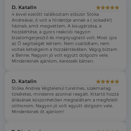
4 hét
állítja be, és
D. Katalin
információkat
szolgáltat
4 évvel ezelőtt találkoztam először Stóka
arról, hogy a
végfelhasználó
Andreával, ő volt a hírdetője annak a ( sokadik!)
hogyan
háznak, amit megvettem. A kisugárzása, a
használja a
hozzáértése, a gyors reakciói nagyon
weboldalt, és
minden olyan
bizalomgerjesztő és megnyugtató volt. Most újra
reklámról,
az Ő segítségét kértem. Nem csalódtam, nem
amelyet a
végfelhasználó
voltak kétségeim a hozzáértésében. Végig bíztam
láthatott,
a Benne. Nagyon jó volt együtt dolgozni vele.
mielőtt
meglátogatta
Mindenkinek ajánlom, keressék bátran.
az említett
weboldalt.
D. Katalin
Stóka Andrea Végtelenül türelmes, szakmailag
tökéletes, mindenre azonnal reagált. Kitartó hozzá
állásának köszönhetően megtaláltam a megfelelő
otthonom. Nagyon jó volt együtt dolgozni vele.
Mindenkinek őt ajánlom!