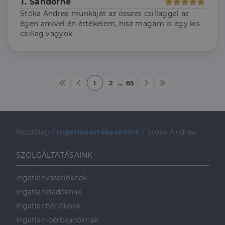
T. Sándorné
Stóka Andrea munkáját az összes csillaggal az
égen amivel én értékelem, hisz magam is egy kis
csillag vagyok.
1
2
…
65
Kezdőlap
/
Ingatlanértékesítőink
/
Stóka Andrea
SZOLGÁLTATÁSAINK
Ingatlanvásárlóknak
Ingatlaneladóknak
Ingatlanbérlőknek
Ingatlan-bérbeadóknak