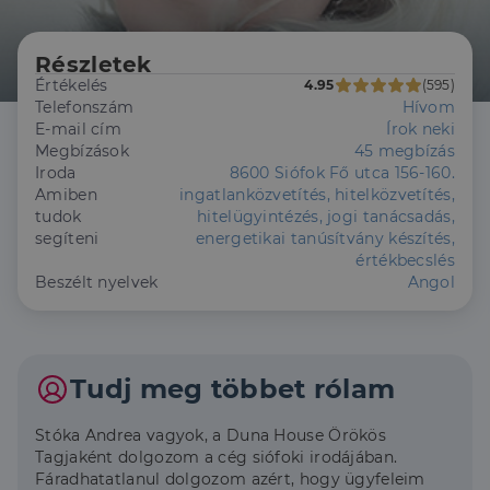
Részletek
Értékelés
4.95
(595)
Telefonszám
Hívom
E-mail cím
Írok neki
Megbízások
45 megbízás
Iroda
8600 Siófok Fő utca 156-160.
Amiben
ingatlanközvetítés, hitelközvetítés,
tudok
hitelügyintézés, jogi tanácsadás,
segíteni
energetikai tanúsítvány készítés,
értékbecslés
Beszélt nyelvek
Angol
Tudj meg többet rólam
Stóka Andrea vagyok, a Duna House Örökös
Tagjaként dolgozom a cég siófoki irodájában.
Fáradhatatlanul dolgozom azért, hogy ügyfeleim