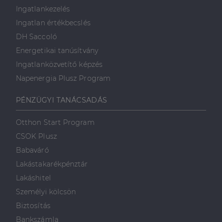
Ingatlankezelés
Ingatlan értékbecslés
DH Saccoló
Energetikai tanúsítvány
Ingatlanközvetítő képzés
Napenergia Plusz Program
PÉNZÜGYI TANÁCSADÁS
Otthon Start Program
CSOK Plusz
Babaváró
Lakástakarékpénztár
Lakáshitel
Személyi kölcsön
Biztosítás
Bankszámla