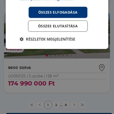
ÖSSZES ELFOGADÁSA
ÖSSZES ELUTASÍTÁSA
RÉSZLETEK MEGJELENÍTÉSE
Elengedhetetlenül
Teljesítmény
Prémium
szükséges
8600 Siófok
Célzás
Funkcionalitás
U0050125 |
5 szoba
| 138 m²
174 990 000 Ft
1
2
…
6
Elengedhetetlenül szükséges
Teljesítmény