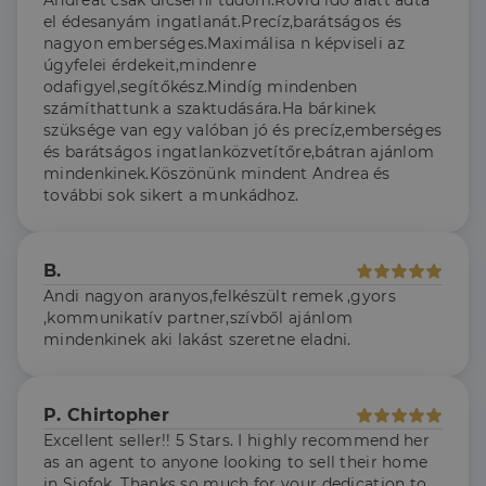
Andreát csak dícsérni tudom.Rövid idő alatt adta
a Cookie-
Privacy Policy
Script.com
el édesanyám ingatlanát.Precíz,barátságos és
cookie banner
nagyon emberséges.Maximálisa n képviseli az
megfelelően
úgyfelei érdekeit,mindenre
működjön.
odafigyel,segítőkész.Mindíg mindenben
számíthattunk a szaktudására.Ha bárkinek
szüksége van egy valóban jó és precíz,emberséges
és barátságos ingatlanközvetítőre,bátran ajánlom
Szolgáltató
mindenkinek.Köszönünk mindent Andrea és
Név
Lejárat
Leírás
/
Domain
további sok sikert a munkádhoz.
Szolgáltató
/
Név
Lejárat
Leírás
_lang
dh.hu
1 nap
Ezt a cookie-t
Szolgáltató
Domain
/
Név
Lejárat
Leírás
arra használják,
Domain
hogy tárolja a
_ga_F4MKCEZ8P5
.dh.hu
1 év 1
Ezt a cookie-t a
felhasználó
hónap
Google Analytics
IDE
1 év 3
Ezt a cookie-t
Google LLC
B.
nyelvi
használja a
hét
a Doubleclick
.doubleclick.net
preferenciáit,
munkamenet
Andi nagyon aranyos,felkészült remek ,gyors
állítja be, és
hogy a tárolt
állapotának
információkat
,kommunikatív partner,szívből ajánlom
nyelvben a
megőrzésére.
szolgáltat
következő
mindenkinek aki lakást szeretne eladni.
arról, hogy a
alkalommal
lidc
1 nap
Ez egy Microsoft MS
Microsoft
végfelhasználó
szolgálja fel a
első féltől származó
hogyan
Corporation
weboldalt.
süti, amely biztosítja
használja a
.linkedin.com
a weboldal megfelel
weboldalt, és
P. Chirtopher
működését.
minden olyan
reklámról,
Excellent seller!! 5 Stars. I highly recommend her
_ga
1 év 1
amelyet a
Ez a cookie-név
Google LLC
as an agent to anyone looking to sell their home
hónap
végfelhasználó
társítva van a Googl
.dh.hu
láthatott,
Universal Analytics-
in Siofok. Thanks so much for your dedication to