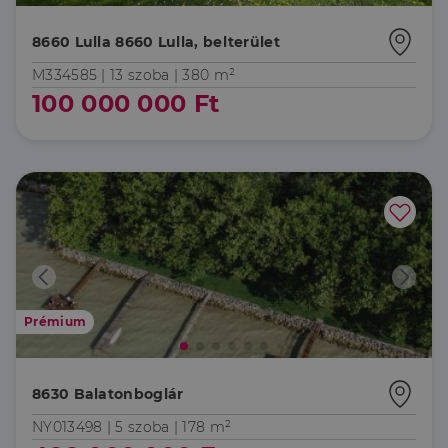
8660 Lulla 8660 Lulla, belterület
M334585 |
13 szoba
| 380 m²
100 000 000 Ft
Prémium
8630 Balatonboglár
NY013498 |
5 szoba
| 178 m²