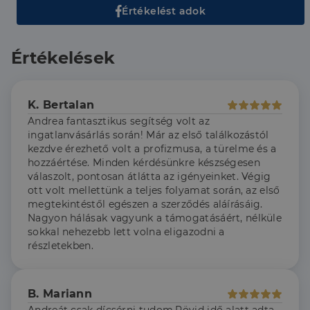
Célzás
Funkcionalitás
Értékelést adok
Az elengedhetetlenül szükséges sütik lehetővé teszik
a webhely alapvető funkcióit, például a felhasználói
Értékelések
bejelentkezést és a fiókkezelést. A weboldal nem
használható megfelelően az elengedhetetlenül
szükséges sütik nélkül.
Szolgáltató
/
Név
Lejárat
Leírás
K. Bertalan
Domain
Andrea fantasztikus segítség volt az
li_gc
5
A cookie-k nem
LinkedIn
ingatlanvásárlás során! Már az első találkozástól
hónap
alapvető célokra
Corporation
4 hét
történő
kezdve érezhető volt a profizmusa, a türelme és a
.linkedin.com
felhasználásához
hozzáértése. Minden kérdésünkre készségesen
való
válaszolt, pontosan átlátta az igényeinket. Végig
hozzájárulás
tárolására
ott volt mellettünk a teljes folyamat során, az első
szolgál
megtekintéstől egészen a szerződés aláírásáig.
CookieScriptConsent
2
Ezt a cookie-t a
CookieScript
Nagyon hálásak vagyunk a támogatásáért, nélküle
hónap
Cookie-
dh.hu
sokkal nehezebb lett volna eligazodni a
4 hét
Script.com
részletekben.
szolgáltatás
használja a
látogatói cookie-
k beleegyezési
beállításainak
B. Mariann
emlékezésére.
Szükséges, hogy
Google