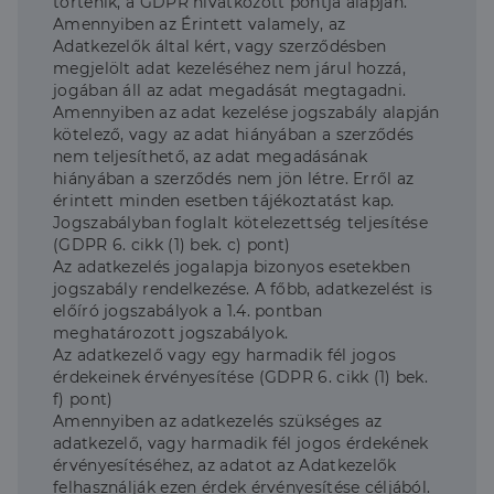
történik, a GDPR hivatkozott pontja alapján.
mielőtt
hez - amely jelentős
meglátogatta
frissítés a Google
Amennyiben az Érintett valamely, az
az említett
által leggyakrabban
Adatkezelők által kért, vagy szerződésben
weboldalt.
használt elemzési
szolgáltatáshoz. Ez a
megjelölt adat kezeléséhez nem járul hozzá,
süti az egyedi
bcookie
1 év
Ez egy
Microsoft
jogában áll az adat megadását megtagadni.
felhasználók
Microsoft MSN
Corporation
megkülönböztetésér
Amennyiben az adat kezelése jogszabály alapján
első féltől
.linkedin.com
szolgál,
származó
kötelező, vagy az adat hiányában a szerződés
véletlenszerűen
sütik, amely a
nem teljesíthető, az adat megadásának
generált szám
weboldal
hozzárendelésével
tartalmának
hiányában a szerződés nem jön létre. Erről az
kliens azonosítóként
közösségi
érintett minden esetben tájékoztatást kap.
A webhely minden
médián
oldalkérésében
keresztül
Jogszabályban foglalt kötelezettség teljesítése
szerepel, és a
történő
(GDPR 6. cikk (1) bek. c) pont)
webhely-elemzési
megosztására
jelentések látogatói,
Az adatkezelés jogalapja bizonyos esetekben
szolgál.
munkamenet- és
jogszabály rendelkezése. A főbb, adatkezelést is
kampányadatainak
_fbp
2
A Facebook
Meta Platform
előíró jogszabályok a 1.4. pontban
kiszámítására szolgál
hónap
egy sor olyan
Inc.
4 hét
reklámtermék
.dh.hu
meghatározott jogszabályok.
szállítására
Az adatkezelő vagy egy harmadik fél jogos
használja,
mint például
érdekeinek érvényesítése (GDPR 6. cikk (1) bek.
valós idejű
f) pont)
ajánlattétel
Amennyiben az adatkezelés szükséges az
harmadik fél
hirdetőitől
adatkezelő, vagy harmadik fél jogos érdekének
érvényesítéséhez, az adatot az Adatkezelők
_gcl_au
2
Ezt a cookie-t
Google LLC
hónap
a Doubleclick
.dh.hu
felhasználják ezen érdek érvényesítése céljából.