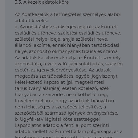
3.3. A kezelt adatok köre
Az Adatkezelők a természetes személyek alábbi
adatait kezelik:
a. Azonosításhoz szükséges adatok: az Érintett
családi és utóneve, születési családi és utóneve,
születési helye, ideje, anyja születési neve,
állandó lakcíme, ennek hiányában tartózkodási
helye, azonosító okmányának típusa és száma.
Az adatok kezelésének célja az Érintett személy
azonosítása, a vele való kapcsolattartás, szükség
esetén az igények érvényesítése. Az adatok
megadása szerződéskötés, egyéb, jogviszonyt
keletkeztető kapcsolat (pl. megtekintési
tanúsítvány aláírása) esetén kötelező, ezek
hiányában a szerződés nem köthető meg,
figyelemmel arra, hogy az adatok hiányában
nem lehetséges a szerződés teljesítése, a
szerződésből származó igények érvényesítése.
b. Ügyfél-átvilágítási kötelezettséggel
kapcsolatos adatok: a fenti a. pont szerinti
adatok mellett az Érintett állampolgársága, az a
körülmény, hogy az Érintett a saját nevében,