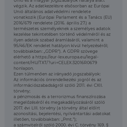
Unió és a magyar jogszabályok hatálya alatt
végzik. Az adatkezelésre elsősorban az Európai
Unió általános adatvédelmi rendelete
vonatkozik (Európai Parlament és a Tanács (EU)
2016/679 rendelete (2016. április 27.) a
természetes személyeknek a személyes adatok
kezelése tekintetében történő védelméről és az
ilyen adatok szabad áramlásáról, valamint a
95/46/EK rendelet hatályon kívül helyezéséről;
továbbiakban: „GDPR”). A GDPR szövege
elérhető a https://eur-lex.europa.eu/legal-
content/HU/TXT/?uri=CELEX:32016R0679
honlapon.
Ezen túlmenően az irányadó jogszabályok:
Az információs önrendelkezési jogról és az
információszabadságról szóló 2011. évi CXII.
törvény;
a pénzmosás és a terrorizmus finanszírozása
megelőzéséről és megakadályozásáról szóló
2017. évi LIII. törvény (a törvény által előírt
azonosítási, bejelentési, nyilvántartási adatokat
illetően, továbbiakban: „Pmt.”);
a számvitelről szóló 2000. évi C. törvény 169. §