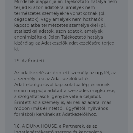
Mindezek alapján jelen Tájékoztató hatálya nem
terjed ki azon adatokra, amelyek nem
természetes személyekre vonatkoznak (pl.
cégadatok), vagy amelyek nem hozhatók
kapcsolatba természetes személyekkel (pl.
statisztikai adatok, azon adatok, amelyek
anonimizáltak). Jelen Tájékoztató hatálya
kizárólag az Adatkezelők adatkezelésére terjed
ki.
1.5. Az Érintett
Az adatkezeléssel érintett személy az ügyfél, az
a személy, aki az Adatkezelőkkel és
Adatfeldolgozóval kapcsolatba lép, és ennek
során megadja adatait a szerződés megkötése,
a szolgáltatások igénybe vétele céljából.
Érintett az a személy is, akinek az adatai más
módon (más érintettől, ügyféltől, nyilvános
forrásból) kerülnek az Adatkezelőkhöz.
1.6. A DUNA HOUSE, a Partnerek, és az
Ingatlanértékesítő szerepe és kapcsolata