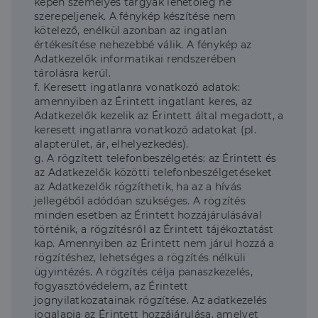
képen személyes tárgyak lehetőleg ne
szerepeljenek. A fénykép készítése nem
kötelező, enélkül azonban az ingatlan
értékesítése nehezebbé válik. A fénykép az
Adatkezelők informatikai rendszerében
tárolásra kerül.
f. Keresett ingatlanra vonatkozó adatok:
amennyiben az Érintett ingatlant keres, az
Adatkezelők kezelik az Érintett által megadott, a
keresett ingatlanra vonatkozó adatokat (pl.
alapterület, ár, elhelyezkedés).
g. A rögzített telefonbeszélgetés: az Érintett és
az Adatkezelők közötti telefonbeszélgetéseket
az Adatkezelők rögzíthetik, ha az a hívás
jellegéből adódóan szükséges. A rögzítés
minden esetben az Érintett hozzájárulásával
történik, a rögzítésről az Érintett tájékoztatást
kap. Amennyiben az Érintett nem járul hozzá a
rögzítéshez, lehetséges a rögzítés nélküli
ügyintézés. A rögzítés célja panaszkezelés,
fogyasztóvédelem, az Érintett
jognyilatkozatainak rögzítése. Az adatkezelés
jogalapja az Érintett hozzájárulása, amelyet