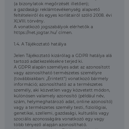
(a bizonylatok megőrzését illetően);
a gazdasági reklámtevékenység alapvető
feltételeiről és egyes korlátairól szóló 2008. évi
XLVIII. törvény.
A vonatkozó jogszabályok elérhetők a
https://net.jogtar.hu/ címen.
1.4. A Tájékoztató hatálya
Jelen Tájékoztató kizárólag a GDPR hatálya alá
tartozó adatkezelésekre terjed ki.
A GDPR alapán személyes adat az azonosított
vagy azonosítható természetes személyre
(továbbiakban: „Érintett”) vonatkozó bármely
információ; azonosítható az a természetes
személy, aki közvetlen vagy közvetett módon,
különösen valamely azonosító (például név,
szám, helymeghatározó adat, online azonosító)
vagy a természetes személy testi, fiziológiai,
genetikai, szellemi, gazdasági, kulturális vagy
szociális azonosságára vonatkozó egy vagy
több tényező alapján azonosítható.