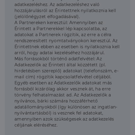
adatkezeléshez. Az adatkezeléshez való
hozzájárulásról az Érintettnek nyilatkoznia kell
(jelölőnégyzet elfogadásával).
A Partnereken keresztül: Amennyiben az
Érintett a Partnerekkel lép kapcsolatba, az
adatokat a Partnerek rögzítik, az erre a célra
rendszeresített nyomtatványokon keresztül. Az
Érintettnek ebben az esetben is nyilatkoznia kell
arról, hogy adatai kezeléséhez hozzájárul.
Más forrásokból történő adatfelvétel: Az
Adatkezelők az Érintett által közzétett (pl.
hirdetésben szereplő) adatokat (telefonszám, e-
mail cím) rögzítik kapcsolatfelvétel céljából.
Egyéb esetben az Adatkezelők adatokat más
forrásból kizárólag akkor vesznek át, ha erre
törvény felhatalmazást ad. Az Adatkezelők a
nyilvános, bárki számára hozzáférhető
adatállományokból (így különösen az ingatlan-
nyilvántartásból) is vesznek fel adatokat,
amennyiben azok szükségesek az adatkezelés
céljának eléréséhez.