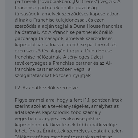
partnerek (továbbiakban: „Partnerek”) végzik. A
Franchise partnerek önálló gazdasági
társaságok, amelyek szerződéses kapcsolatban
állnak a Franchise tulajdonossal, és ezen
szerződés alapján tagjai a Duna House franchise
hálózatnak. Az Al-franchise partnerek önálló
gazdasági társaságok, amelyek szerződéses
kapcsolatban állnak a Franchise partnerrel, és
ezen szerződés alapján tagjai a Duna House
franchise hálózatnak. A tényleges üzleti
tevékenységet a Franchise partner és az Al-
franchise partner közösen végzi, a
szolgáltatásokat közösen nyújtják.
1.2. Az adatkezelők személye
Figyelemmel arra, hogy a fenti 1.1. pontban írtak
szerint azokat a tevékenységeket, amelyhez az
adatkezelés kapcsolódik, több személy
végezheti, az egyes tevékenységekhez
kapcsolódó adatkezelésnek több adatkezelője
lehet. Így az Érintettek személyes adatait a jelen
Tájékoztatóban meghatározottak szerint az