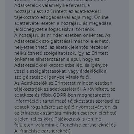
Célzás
Funkcionalitás
Adatkezelők valamelyike felveszi, a
hozzájárulást az Érintett az adatkezelési
Az elengedhetetlenül szükséges sütik lehetővé teszik
tájékoztató elfogadásával adja meg. Online
a webhely alapvető funkcióit, például a felhasználói
bejelentkezést és a fiókkezelést. A weboldal nem
adatfelvétel esetén a hozzájárulás megadása
használható megfelelően az elengedhetetlenül
jelölőnégyzet elfogadásával történik.
szükséges sütik nélkül.
A hozzájárulás minden esetben önkéntes. Az
Szolgáltató
/
Adatkezelők szolgáltatásai máshol elérhető,
Név
Lejárat
Leírás
Domain
helyettesíthető, az esetek jelentős részében
nélkülözhető szolgáltatások, így az Érintett
li_gc
5
A cookie-k nem
LinkedIn
hónap
alapvető célokra
Corporation
önkéntes elhatározásán alapul, hogy az
4 hét
történő
.linkedin.com
Adatkezelőkkel kapcsolatba lép, és igénybe
felhasználásához
való
veszi a szolgáltatásokat, vagy érdeklődik a
hozzájárulás
szolgáltatások igénybe vétele felől.
tárolására
Az Adatkezelők az Érintettet minden esetben
szolgál
tájékoztatják az adatkezelésről. A rövidített, az
CookieScriptConsent
2
Ezt a cookie-t a
CookieScript
adatkezelés főbb, GDPR-ben meghatározott
hónap
Cookie-
dh.hu
4 hét
Script.com
információit tartalmazó tájékoztatás szerepel az
szolgáltatás
adatok rögzítésére szolgáló nyomtatványon, és
használja a
az érintettek számára minden esetben elérhető
látogatói cookie-
k beleegyezési
a jelen, teljes körű Tájékoztató is (online
beállításainak
felületen, valamint a Franchise partnereknél és
emlékezésére.
Szükséges, hogy
Al-franchise partnereknél).
Google
a Cookie-