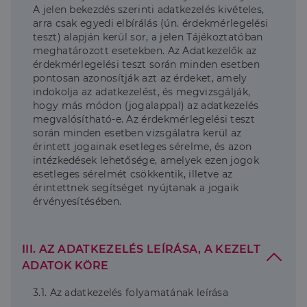
4 hét
állítja be, és
A jelen bekezdés szerinti adatkezelés kivételes,
információkat
arra csak egyedi elbírálás (ún. érdekmérlegelési
szolgáltat
arról, hogy a
teszt) alapján kerül sor, a jelen Tájékoztatóban
végfelhasználó
meghatározott esetekben. Az Adatkezelők az
hogyan
használja a
érdekmérlegelési teszt során minden esetben
weboldalt, és
pontosan azonosítják azt az érdeket, amely
minden olyan
reklámról,
indokolja az adatkezelést, és megvizsgálják,
amelyet a
hogy más módon (jogalappal) az adatkezelés
végfelhasználó
megvalósítható-e. Az érdekmérlegelési teszt
láthatott,
mielőtt
során minden esetben vizsgálatra kerül az
meglátogatta
érintett jogainak esetleges sérelme, és azon
az említett
weboldalt.
intézkedések lehetősége, amelyek ezen jogok
esetleges sérelmét csökkentik, illetve az
érintettnek segítséget nyújtanak a jogaik
érvényesítésében.
III. AZ ADATKEZELÉS LEÍRÁSA, A KEZELT
ADATOK KÖRE
3.1. Az adatkezelés folyamatának leírása