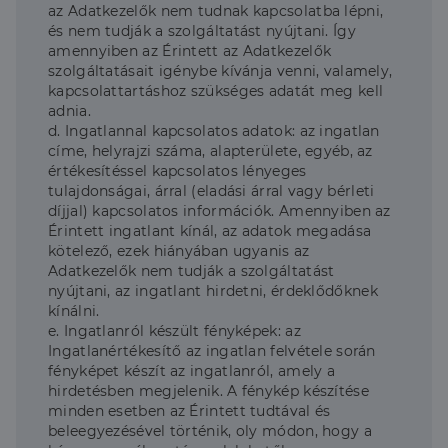
az Adatkezelők nem tudnak kapcsolatba lépni,
és nem tudják a szolgáltatást nyújtani. Így
amennyiben az Érintett az Adatkezelők
szolgáltatásait igénybe kívánja venni, valamely,
kapcsolattartáshoz szükséges adatát meg kell
adnia.
d. Ingatlannal kapcsolatos adatok: az ingatlan
címe, helyrajzi száma, alapterülete, egyéb, az
értékesítéssel kapcsolatos lényeges
tulajdonságai, árral (eladási árral vagy bérleti
díjjal) kapcsolatos információk. Amennyiben az
Érintett ingatlant kínál, az adatok megadása
kötelező, ezek hiányában ugyanis az
Adatkezelők nem tudják a szolgáltatást
nyújtani, az ingatlant hirdetni, érdeklődőknek
kínálni.
e. Ingatlanról készült fényképek: az
Ingatlanértékesítő az ingatlan felvétele során
fényképet készít az ingatlanról, amely a
hirdetésben megjelenik. A fénykép készítése
minden esetben az Érintett tudtával és
beleegyezésével történik, oly módon, hogy a