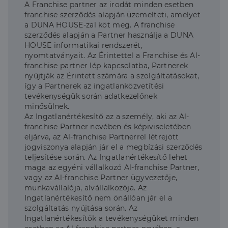
A Franchise partner az irodát minden esetben
franchise szerződés alapján üzemelteti, amelyet
a DUNA HOUSE-zal köt meg. A franchise
szerződés alapján a Partner használja a DUNA
HOUSE informatikai rendszerét,
nyomtatványait. Az Érintettel a Franchise és Al-
franchise partner lép kapcsolatba, Partnerek
nyújtják az Érintett számára a szolgáltatásokat,
így a Partnerek az ingatlanközvetítési
tevékenységük során adatkezelőnek
minősülnek.
Az Ingatlanértékesítő az a személy, aki az Al-
franchise Partner nevében és képiviseletében
eljárva, az Al-franchise Partnerrel létrejött
jogviszonya alapján jár el a megbízási szerződés
teljesítése során. Az Ingatlanértékesítő lehet
maga az egyéni vállalkozó Al-franchise Partner,
vagy az Al-franchise Partner ügyvezetője,
munkavállalója, alvállalkozója. Az
Ingatlanértékesítő nem önállóan jár el a
szolgáltatás nyújtása során. Az
Ingatlanértékesítők a tevékenységüket minden