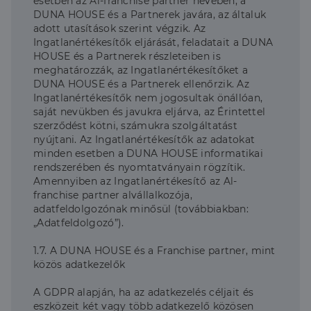
esetben az Al-franchise partner nevében, a
DUNA HOUSE és a Partnerek javára, az általuk
adott utasítások szerint végzik. Az
Ingatlanértékesítők eljárását, feladatait a DUNA
HOUSE és a Partnerek részleteiben is
meghatározzák, az Ingatlanértékesítőket a
DUNA HOUSE és a Partnerek ellenőrzik. Az
Ingatlanértékesítők nem jogosultak önállóan,
saját nevükben és javukra eljárva, az Érintettel
szerződést kötni, számukra szolgáltatást
nyújtani. Az Ingatlanértékesítők az adatokat
minden esetben a DUNA HOUSE informatikai
rendszerében és nyomtatványain rögzítik.
Amennyiben az Ingatlanértékesítő az Al-
franchise partner alvállalkozója,
adatfeldolgozónak minősül (továbbiakban:
„Adatfeldolgozó”).
1.7. A DUNA HOUSE és a Franchise partner, mint
közös adatkezelők
A GDPR alapján, ha az adatkezelés céljait és
eszközeit két vagy több adatkezelő közösen