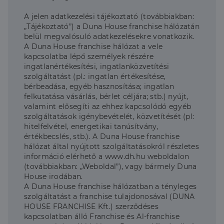
A jelen adatkezelési tájékoztató (továbbiakban:
„Tájékoztató”) a Duna House franchise hálózatán
belül megvalósuló adatkezelésekre vonatkozik.
A Duna House franchise hálózat a vele
kapcsolatba lépő személyek részére
ingatlanértékesítési, ingatlanközvetítési
szolgáltatást (pl.: ingatlan értékesítése,
bérbeadása, egyéb hasznosítása; ingatlan
felkutatása vásárlás, bérlet céljára; stb.) nyújt,
valamint elősegíti az ehhez kapcsolódó egyéb
szolgáltatások igénybevételét, közvetítését (pl:
hitelfelvétel, energetikai tanúsítvány,
értékbecslés, stb.). A Duna House franchise
hálózat által nyújtott szolgáltatásokról részletes
információ elérhető a www.dh.hu weboldalon
(továbbiakban: „Weboldal”), vagy bármely Duna
House irodában.
A Duna House franchise hálózatban a tényleges
szolgáltatást a franchise tulajdonosával (DUNA
HOUSE FRANCHISE Kft.) szerződéses
kapcsolatban álló Franchise és Al-franchise