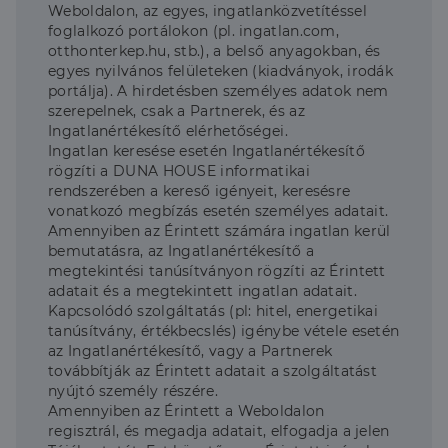
Weboldalon, az egyes, ingatlanközvetítéssel
foglalkozó portálokon (pl. ingatlan.com,
otthonterkep.hu, stb.), a belső anyagokban, és
egyes nyilvános felületeken (kiadványok, irodák
portálja). A hirdetésben személyes adatok nem
szerepelnek, csak a Partnerek, és az
Ingatlanértékesítő elérhetőségei.
Ingatlan keresése esetén Ingatlanértékesítő
rögzíti a DUNA HOUSE informatikai
rendszerében a kereső igényeit, keresésre
vonatkozó megbízás esetén személyes adatait.
Amennyiben az Érintett számára ingatlan kerül
bemutatásra, az Ingatlanértékesítő a
megtekintési tanúsítványon rögzíti az Érintett
adatait és a megtekintett ingatlan adatait.
Kapcsolódó szolgáltatás (pl: hitel, energetikai
tanúsítvány, értékbecslés) igénybe vétele esetén
az Ingatlanértékesítő, vagy a Partnerek
továbbítják az Érintett adatait a szolgáltatást
nyújtó személy részére.
Amennyiben az Érintett a Weboldalon
regisztrál, és megadja adatait, elfogadja a jelen