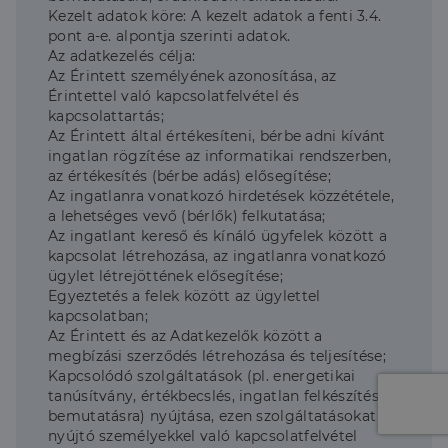
Kezelt adatok köre: A kezelt adatok a fenti 3.4.
pont a-e. alpontja szerinti adatok.
Az adatkezelés célja:
Az Érintett személyének azonosítása, az
Érintettel való kapcsolatfelvétel és
kapcsolattartás;
Az Érintett által értékesíteni, bérbe adni kívánt
ingatlan rögzítése az informatikai rendszerben,
az értékesítés (bérbe adás) elősegítése;
Az ingatlanra vonatkozó hirdetések közzététele,
a lehetséges vevő (bérlők) felkutatása;
Az ingatlant kereső és kínáló ügyfelek között a
kapcsolat létrehozása, az ingatlanra vonatkozó
ügylet létrejöttének elősegítése;
Egyeztetés a felek között az ügylettel
kapcsolatban;
Az Érintett és az Adatkezelők között a
megbízási szerződés létrehozása és teljesítése;
Kapcsolódó szolgáltatások (pl. energetikai
tanúsítvány, értékbecslés, ingatlan felkészítése
bemutatásra) nyújtása, ezen szolgáltatásokat
nyújtó személyekkel való kapcsolatfelvétel