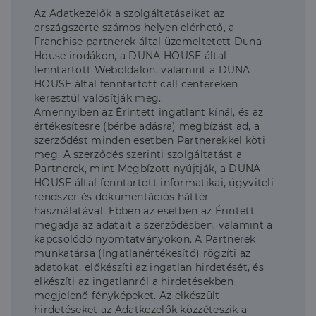
Az Adatkezelők a szolgáltatásaikat az
országszerte számos helyen elérhető, a
Franchise partnerek által üzemeltetett Duna
House irodákon, a DUNA HOUSE által
fenntartott Weboldalon, valamint a DUNA
HOUSE által fenntartott call centereken
keresztül valósítják meg.
Amennyiben az Érintett ingatlant kínál, és az
értékesítésre (bérbe adásra) megbízást ad, a
szerződést minden esetben Partnerekkel köti
meg. A szerződés szerinti szolgáltatást a
Partnerek, mint Megbízott nyújtják, a DUNA
HOUSE által fenntartott informatikai, ügyviteli
rendszer és dokumentációs háttér
használatával. Ebben az esetben az Érintett
megadja az adatait a szerződésben, valamint a
kapcsolódó nyomtatványokon. A Partnerek
munkatársa (Ingatlanértékesítő) rögzíti az
adatokat, előkészíti az ingatlan hirdetését, és
elkészíti az ingatlanról a hirdetésekben
megjelenő fényképeket. Az elkészült
hirdetéseket az Adatkezelők közzéteszik a