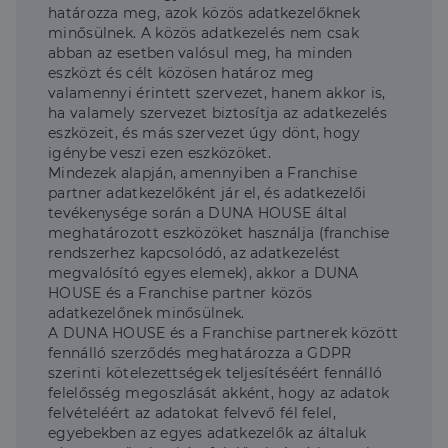
határozza meg, azok közös adatkezelőknek
minősülnek. A közös adatkezelés nem csak
abban az esetben valósul meg, ha minden
eszközt és célt közösen határoz meg
valamennyi érintett szervezet, hanem akkor is,
ha valamely szervezet biztosítja az adatkezelés
eszközeit, és más szervezet úgy dönt, hogy
igénybe veszi ezen eszközöket.
Mindezek alapján, amennyiben a Franchise
partner adatkezelőként jár el, és adatkezelői
tevékenysége során a DUNA HOUSE által
meghatározott eszközöket használja (franchise
rendszerhez kapcsolódó, az adatkezelést
megvalósító egyes elemek), akkor a DUNA
HOUSE és a Franchise partner közös
adatkezelőnek minősülnek.
A DUNA HOUSE és a Franchise partnerek között
fennálló szerződés meghatározza a GDPR
szerinti kötelezettségek teljesítéséért fennálló
felelősség megoszlását akként, hogy az adatok
felvételéért az adatokat felvevő fél felel,
egyebekben az egyes adatkezelők az általuk