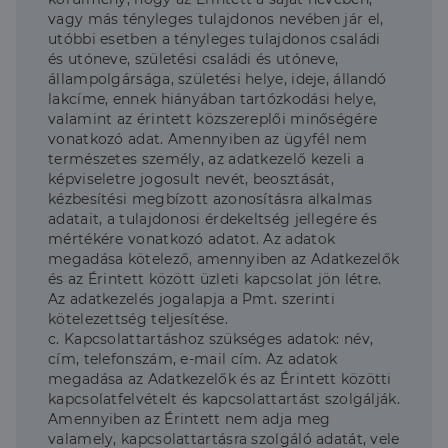
vagy más tényleges tulajdonos nevében jár el,
utóbbi esetben a tényleges tulajdonos családi
és utóneve, születési családi és utóneve,
állampolgársága, születési helye, ideje, állandó
lakcíme, ennek hiányában tartózkodási helye,
valamint az érintett közszereplői minőségére
vonatkozó adat. Amennyiben az ügyfél nem
természetes személy, az adatkezelő kezeli a
képviseletre jogosult nevét, beosztását,
kézbesítési megbízott azonosításra alkalmas
adatait, a tulajdonosi érdekeltség jellegére és
mértékére vonatkozó adatot. Az adatok
megadása kötelező, amennyiben az Adatkezelők
és az Érintett között üzleti kapcsolat jön létre.
Az adatkezelés jogalapja a Pmt. szerinti
kötelezettség teljesítése.
c. Kapcsolattartáshoz szükséges adatok: név,
cím, telefonszám, e-mail cím. Az adatok
megadása az Adatkezelők és az Érintett közötti
kapcsolatfelvételt és kapcsolattartást szolgálják.
Amennyiben az Érintett nem adja meg
valamely, kapcsolattartásra szolgáló adatát, vele