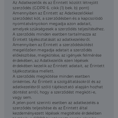
Az Adatkezelők és az Érintett között létrejött
Privacy Policy
Script.com
cookie banner
szerződés (GDPR 6. cikk (1) bek. b) pont)
megfelelően
Amennyiben az Érintett az Adatkezelőkkel
működjön.
szerződést köt, a szerződésben és a kapcsolódó
nyomtatványokon megadja azon adatait,
amelyek szükségesek a szerződés teljesítéséhez.
A szerződés minden esetben tartalmazza az
Szolgáltató
Érintett tájékoztatását az adatkezelésről.
Név
Lejárat
Leírás
/
Domain
Amennyiben az Érintett a szerződéskötést
Szolgáltató
/
Név
Lejárat
Leírás
megelőzően megadja adatait a szerződés
_lang
dh.hu
1 nap
Ezt a cookie-t
Szolgáltató
Domain
/
Név
Lejárat
Leírás
arra használják,
előkészítése, megkötése, az igények felmérése
Domain
hogy tárolja a
_ga_F4MKCEZ8P5
.dh.hu
1 év 1
Ezt a cookie-t a
érdekében, az Adatkezelők ezen lépések
felhasználó
hónap
Google Analytics
IDE
1 év 3
Ezt a cookie-t
Google LLC
nyelvi
érdekében kezelik az Érintett adatait, az Érintett
használja a
hét
a Doubleclick
.doubleclick.net
preferenciáit,
munkamenet
állítja be, és
tájékoztatása mellett.
hogy a tárolt
állapotának
információkat
A szerződés megkötése minden esetben
nyelvben a
megőrzésére.
szolgáltat
következő
önkéntes. Az Érintett a szolgáltatásokról és az
arról, hogy a
alkalommal
lidc
1 nap
Ez egy Microsoft MS
Microsoft
végfelhasználó
adatkezelésről szóló tájékoztató alapján hozhat
szolgálja fel a
első féltől származó
hogyan
Corporation
weboldalt.
döntést arról, hogy a szerződést megköti-e,
süti, amely biztosítja
használja a
.linkedin.com
a weboldal megfelel
weboldalt, és
vagy sem.
működését.
minden olyan
A jelen pont szerinti esetben az adatkezelés a
reklámról,
_ga
1 év 1
amelyet a
Ez a cookie-név
szerződés teljesítése és az Érintett által
Google LLC
hónap
végfelhasználó
társítva van a Googl
.dh.hu
kezdeményezett lépések megtétele érdekében
láthatott,
Universal Analytics-