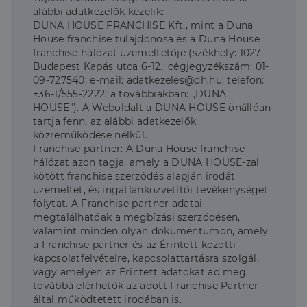
alábbi adatkezelők kezelik:
DUNA HOUSE FRANCHISE Kft., mint a Duna
House franchise tulajdonosa és a Duna House
franchise hálózat üzemeltetője (székhely: 1027
Budapest Kapás utca 6-12.; cégjegyzékszám: 01-
09-727540; e-mail: adatkezeles@dh.hu; telefon:
+36-1/555-2222; a továbbiakban: „DUNA
HOUSE”). A Weboldalt a DUNA HOUSE önállóan
tartja fenn, az alábbi adatkezelők
közreműködése nélkül.
Franchise partner: A Duna House franchise
hálózat azon tagja, amely a DUNA HOUSE-zal
kötött franchise szerződés alapján irodát
üzemeltet, és ingatlanközvetítői tevékenységet
folytat. A Franchise partner adatai
megtalálhatóak a megbízási szerződésen,
valamint minden olyan dokumentumon, amely
a Franchise partner és az Érintett közötti
kapcsolatfelvételre, kapcsolattartásra szolgál,
vagy amelyen az Érintett adatokat ad meg,
továbbá elérhetők az adott Franchise Partner
által működtetett irodában is.