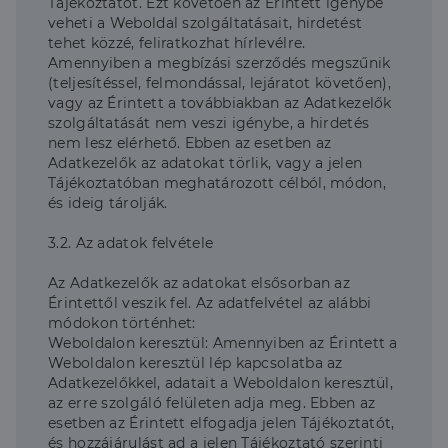
Tájékoztatót. Ezt követően az Érintett igénybe
veheti a Weboldal szolgáltatásait, hirdetést
tehet közzé, feliratkozhat hírlevélre.
Amennyiben a megbízási szerződés megszűnik
(teljesítéssel, felmondással, lejáratot követően),
vagy az Érintett a továbbiakban az Adatkezelők
szolgáltatását nem veszi igénybe, a hirdetés
nem lesz elérhető. Ebben az esetben az
Adatkezelők az adatokat törlik, vagy a jelen
Tájékoztatóban meghatározott célból, módon,
és ideig tárolják.
3.2. Az adatok felvétele
Az Adatkezelők az adatokat elsősorban az
Érintettől veszik fel. Az adatfelvétel az alábbi
módokon történhet:
Weboldalon keresztül: Amennyiben az Érintett a
Weboldalon keresztül lép kapcsolatba az
Adatkezelőkkel, adatait a Weboldalon keresztül,
az erre szolgáló felületen adja meg. Ebben az
esetben az Érintett elfogadja jelen Tájékoztatót,
és hozzájárulást ad a jelen Tájékoztató szerinti