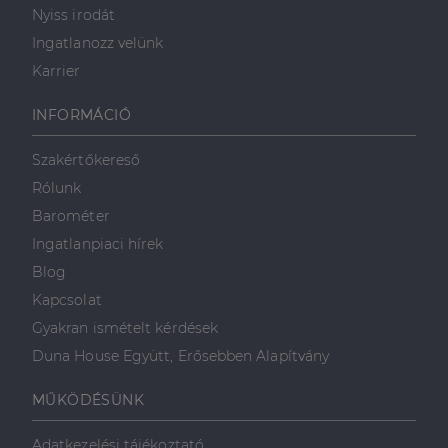
arról, hogy a
Nyiss irodát
végfelhasználó
hogyan
Ingatlanozz velünk
használja a
weboldalt, és
Karrier
minden olyan
reklámról,
amelyet a
INFORMÁCIÓ
végfelhasználó
láthatott,
mielőtt
meglátogatta
Szakértőkereső
az említett
weboldalt.
Rólunk
Barométer
Ingatlanpiaci hírek
Blog
Kapcsolat
Gyakran ismételt kérdések
Duna House Együtt, Erősebben Alapítvány
MŰKÖDÉSÜNK
Adatkezelési tájékoztató