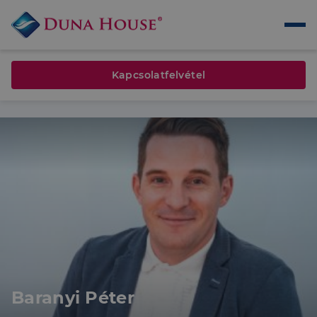
Kapcsolatfelvétel
Baranyi Péter