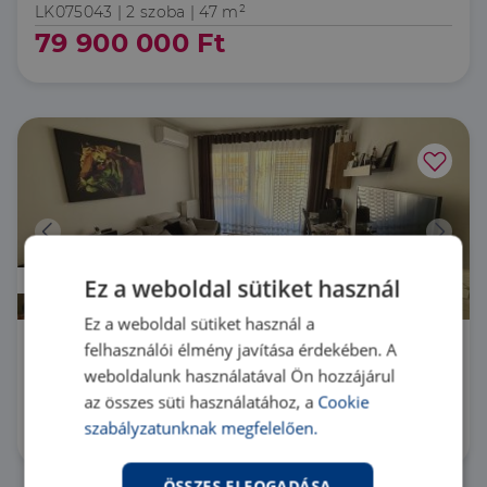
LK075043 |
2 szoba
| 47 m²
79 900 000 Ft
Áresés
Ez a weboldal sütiket használ
Ez a weboldal sütiket használ a
felhasználói élmény javítása érdekében. A
1044 Budapest 4. kerület
weboldalunk használatával Ön hozzájárul
LK017851 |
2 szoba
| 47 m²
az összes süti használatához, a
Cookie
79 900 000 Ft
szabályzatunknak megfelelően.
ÖSSZES ELFOGADÁSA