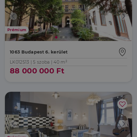
Prémium
1063 Budapest 6. kerület
LK012513 |
5 szoba
| 40 m²
88 000 000 Ft