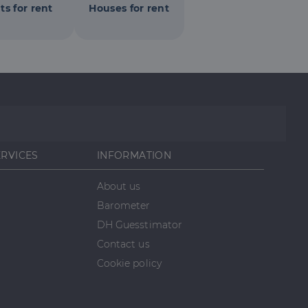
rról, hogy a
ts for rent
Houses for rent
lámról, amelyet a
lt.
ERVICES
INFORMATION
About us
Barometer
DH Guesstimator
Contact us
Cookie policy