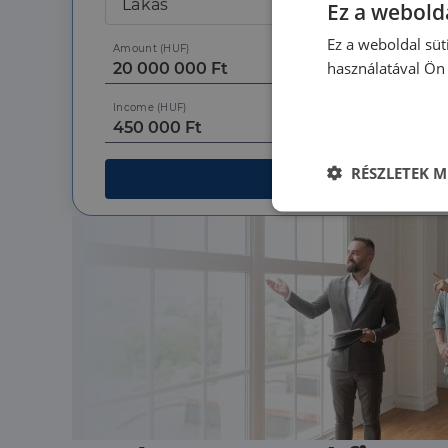
Lakás
Ez a webolda
Ez a weboldal süt
Amount (HUF)
használatával Ön 
Income (HUF)
RÉSZLETEK M
Cal
Elengedhetet
szüksége
Az elengedhetetlenül 
fiókkezelést. A webo