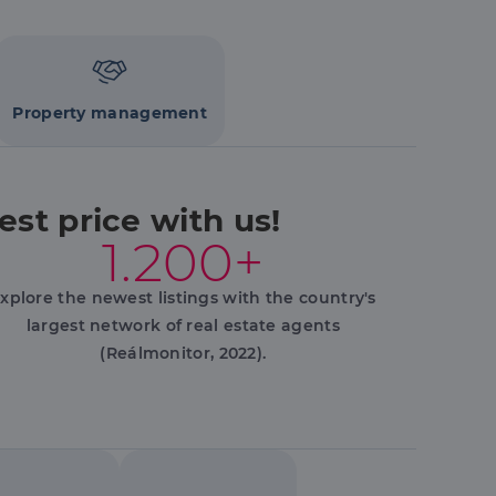
hoz való
Property management
a a látogatói cookie-
 hogy a Cookie-
st price with us!
1.200+
áit, hogy a tárolt
állapotának
xplore the newest listings with the country's
rról, hogy a
lámról, amelyet a
largest network of real estate agents
sítja a weboldal
lt.
(Reálmonitor, 2022).
 tartalmának
z - amely jelentős
lgáltatáshoz. Ez a
életlenszerűen
t például valós
webhely minden
átogatói,