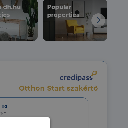
 dh.hu
Popular
New
ties
properties
pro
Otthon Start szakértő
riod
ENT
20 HUF