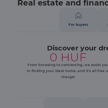
Real estate and financ
Név
li_gc
For buyers
CookieScriptConse
Discover your dr
Szolgáltató
Név
Domain
0 HUF
Név
Szolgált
Név
_lang
dh.hu
Domain
_ga_F4MKCEZ8P5
From browsing to contracting, we assist yo
IDE
Google 
.doublec
in finding your ideal home, and it's all free o
lidc
charge!
bcookie
Microso
Corpora
_ga
.linkedi
_fbp
Meta Pl
Inc.
.dh.hu