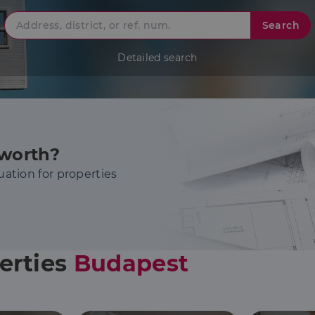
Search
Detailed search
worth?
uation for properties
perties
Budapest