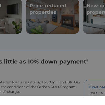
t
Price-reduced
New on
properties
proper
s little as 10% down payment!
rate, for loan amounts up to 50 million HUF. Our
rrent conditions of the Otthon Start Program.
Fixed pe
e of charge.
INSTALLM
110 9