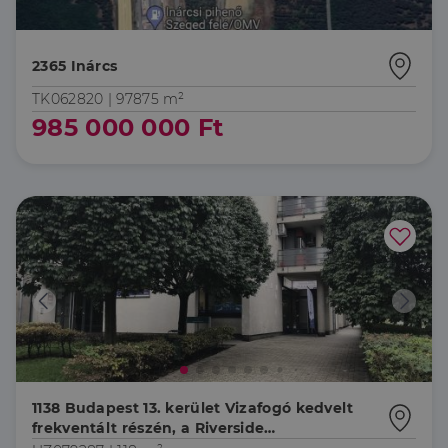
Célzás
Funkcionalitás
2365 Inárcs
TK062820 |
97875 m²
985 000 000 Ft
Elengedhetetlenül szükséges
Teljesítmény
Célzás
Funkcionalitás
Az elengedhetetlenül szükséges sütik lehetővé teszik
a webhely alapvető funkcióit, például a felhasználói
bejelentkezést és a fiókkezelést. A weboldal nem
használható megfelelően az elengedhetetlenül
szükséges sütik nélkül.
Szolgáltató
/
Név
Lejárat
Leírás
Domain
li_gc
5
A cookie-k nem
LinkedIn
hónap
alapvető célokra
Corporation
4 hét
történő
.linkedin.com
felhasználásához
való
1138 Budapest 13. kerület Vizafogó kedvelt
hozzájárulás
frekventált részén, a Riverside
tárolására
szolgál