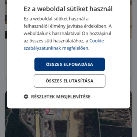
Ez a weboldal sütiket használ
Ez a weboldal sütiket használ a
felhasználói élmény javítása érdekében. A
Áresés
weboldalunk használatával Ön hozzájárul
az összes süti használatához, a
Cookie
szabályzatunknak megfelelően.
1138 Budapest 13. kerület
UZ066141 |
3 szoba
| 118 m²
ÖSSZES ELFOGADÁSA
139 000 000 Ft
ÖSSZES ELUTASÍTÁSA
RÉSZLETEK MEGJELENÍTÉSE
Elengedhetetlenül
Teljesítmény
szükséges