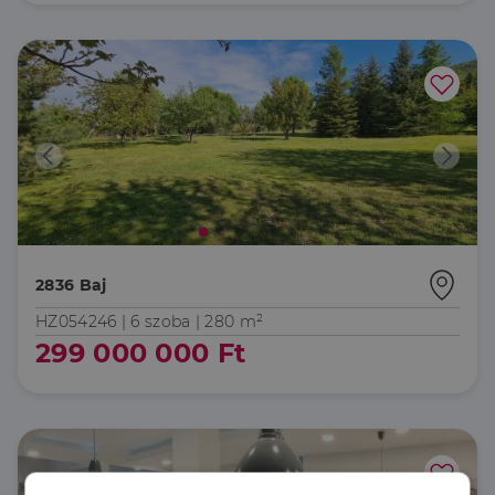
2836 Baj
HZ054246 |
6 szoba
| 280 m²
299 000 000 Ft