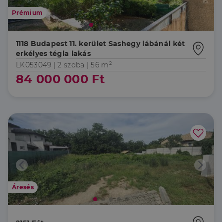
Prémium
1118 Budapest 11. kerület Sashegy lábánál két
erkélyes tégla lakás
LK053049 |
2 szoba
| 56 m²
84 000 000 Ft
Áresés