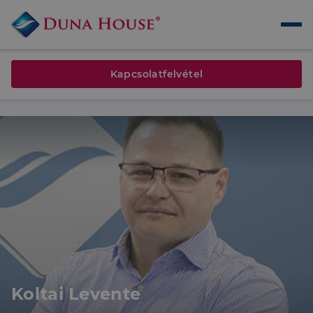
Kapcsolatfelvétel
Koltai Levente