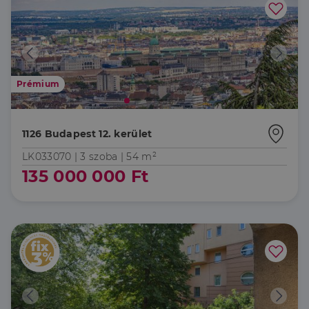
Prémium
1126 Budapest 12. kerület
LK033070 |
3 szoba
| 54 m²
135 000 000 Ft