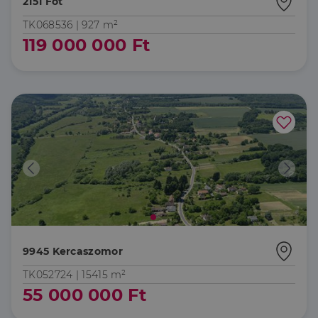
2151 Fót
TK068536 |
927 m²
119 000 000 Ft
9945 Kercaszomor
TK052724 |
15415 m²
55 000 000 Ft