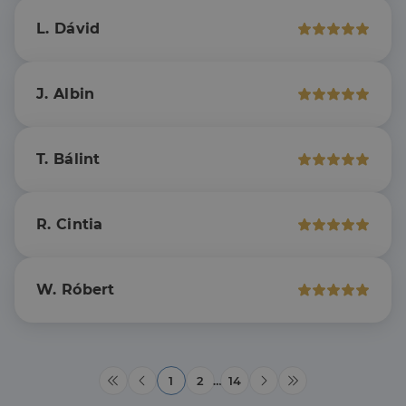
megkülönböztetésér
első féltől
.linkedin.com
szolgál,
származó
L. Dávid
véletlenszerűen
sütik, amely a
generált szám
weboldal
hozzárendelésével
tartalmának
kliens azonosítóként
közösségi
A webhely minden
médián
J. Albin
oldalkérésében
keresztül
szerepel, és a
történő
webhely-elemzési
megosztására
jelentések látogatói,
szolgál.
munkamenet- és
T. Bálint
kampányadatainak
_fbp
2
A Facebook
Meta Platform
kiszámítására szolgál
hónap
egy sor olyan
Inc.
4 hét
reklámtermék
.dh.hu
szállítására
használja,
R. Cintia
mint például
valós idejű
ajánlattétel
harmadik fél
hirdetőitől
W. Róbert
_gcl_au
2
Ezt a cookie-t
Google LLC
hónap
a Doubleclick
.dh.hu
4 hét
állítja be, és
információkat
szolgáltat
arról, hogy a
végfelhasználó
1
2
…
14
hogyan
használja a