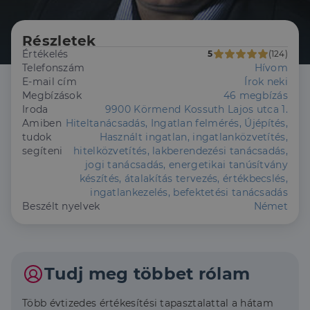
Részletek
Értékelés
5
(124)
Telefonszám
Hívom
E-mail cím
Írok neki
Megbízások
46 megbízás
Iroda
9900 Körmend Kossuth Lajos utca 1.
Amiben
Hiteltanácsadás, Ingatlan felmérés, Újépítés,
tudok
Használt ingatlan, ingatlanközvetítés,
segíteni
hitelközvetítés, lakberendezési tanácsadás,
jogi tanácsadás, energetikai tanúsítvány
készítés, átalakítás tervezés, értékbecslés,
ingatlankezelés, befektetési tanácsadás
Beszélt nyelvek
Német
Tudj meg többet rólam
Több évtizedes értékesítési tapasztalattal a hátam