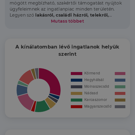
mögött megbízható, szakértői támogatást nyújtok
ügyfeleimnek az ingatlanpiac minden területén.
Legyen szó
lakásról, családi házról, telekről,
bérleményről vagy ipari ingatlanról,
Mutass többet
nálam a
bizalom és az ügyfélközpontúság az elsődleges
érték.
Irodánk - ügyfeleink bizalmát kiérdemelve -
A kínálatomban lévő ingatlanok helyük
személyre szabott hiteltanácsadással, diszkrét
szerint
ügyintézéssel
tesszi gördülékennyé az
ingatlanvásárlás vagy -eladás folyamatát.
„Az otthon ott kezdődik, ahol a bizalom épül.”