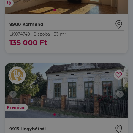
Új
9900 Körmend
LK074748 |
2 szoba
| 53 m²
135 000 Ft
Prémium
9915 Hegyhátsál