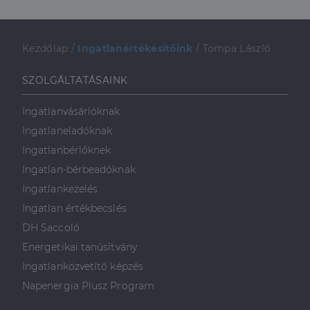
weboldalt, és
minden olyan
reklámról,
amelyet a
végfelhasználó
Kezdőlap
/
Ingatlanértékesítőink
/
Tompa László
láthatott,
mielőtt
meglátogatta
SZOLGÁLTATÁSAINK
az említett
weboldalt.
Ingatlanvásárlóknak
Ingatlaneladóknak
Ingatlanbérlőknek
Ingatlan-bérbeadóknak
Ingatlankezelés
Ingatlan értékbecslés
DH Saccoló
Energetikai tanúsítvány
Ingatlanközvetítő képzés
Napenergia Plusz Program