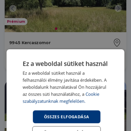
Prémium
9945 Kercaszomor
TK076688 |
6349 m²
13 800 000 Ft
Ez a weboldal sütiket használ
Ez a weboldal sütiket használ a
felhasználói élmény javítása érdekében. A
weboldalunk használatával Ön hozzájárul
az összes süti használatához, a
Cookie
szabályzatunknak megfelelően.
ÖSSZES ELFOGADÁSA
Prémium