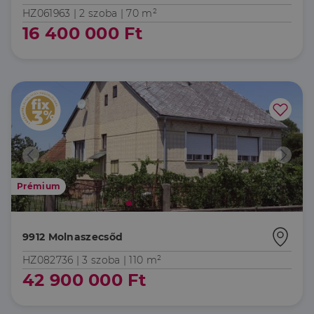
HZ061963 |
2 szoba
| 70 m²
16 400 000 Ft
Prémium
9912 Molnaszecsőd
HZ082736 |
3 szoba
| 110 m²
42 900 000 Ft