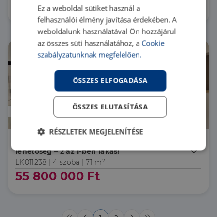
48 700 000 Ft
Ez a weboldal sütiket használ a
felhasználói élmény javítása érdekében. A
weboldalunk használatával Ön hozzájárul
az összes süti használatához, a
Cookie
szabályzatunknak megfelelően.
ÖSSZES ELFOGADÁSA
ÖSSZES ELUTASÍTÁSA
Áresés
RÉSZLETEK MEGJELENÍTÉSE
6000 Kecskemét Kiváló befektetési
lehetőség – 2 az 1-ben lakás!
Elengedhetetlenül
Teljesítmény
szükséges
LK011238 |
4 szoba
| 71 m²
55 800 000 Ft
Célzás
Funkcionalitás
1
2