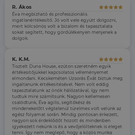
szolgálja fel a
első féltől származó
hogyan
Corporation
weboldalt.
R. Ákos
süti, amely biztosítja
használja a
.linkedin.com
a weboldal megfelel
weboldalt, és
Éva megbízható és professzionális
működését.
minden olyan
ingatlanértékesítő. Jó volt vele együtt dolgozni,
reklámról,
_ga
1 év 1
amelyet a
Ez a cookie-név
Google LLC
mert kölcsönös volt a bizalom és tapasztalata
hónap
végfelhasználó
társítva van a Googl
.dh.hu
sokat segített, hogy gördülékenyen menjenek a
láthatott,
Universal Analytics-
mielőtt
hez - amely jelentős
dolgok.
meglátogatta
frissítés a Google
az említett
által leggyakrabban
weboldalt.
használt elemzési
szolgáltatáshoz. Ez a
K. K.M.
süti az egyedi
bcookie
1 év
Ez egy
Microsoft
felhasználók
Microsoft MSN
Corporation
Tisztelt Duna House, ezúton szeretném egyik
megkülönböztetésér
első féltől
.linkedin.com
szolgál,
származó
értékesitőjükkel kapcsolatos véleményemet
véletlenszerűen
sütik, amely a
elmondani. Kecskeméten Uzsorás Évát biztuk meg
generált szám
weboldal
ingaltanunk értékesitésével. Nem volt eddig
hozzárendelésével
tartalmának
kliens azonosítóként
közösségi
tapasztalatunk az önök hálózatával, így nem
A webhely minden
médián
tudtuk mire számítsunk. Nagyon kellemesen
oldalkérésében
keresztül
szerepel, és a
történő
csalódtunk, Éva agilis, segítőkész és
webhely-elemzési
megosztására
mindenekelőtt végtelenül türelmes volt velünk az
jelentések látogatói,
szolgál.
munkamenet- és
egész folyamat során. Mindig pontosan érkezett,
kampányadatainak
_fbp
2
A Facebook
Meta Platform
nagyon sok érdeklődőt hozott és mindenben
kiszámítására szolgál
hónap
egy sor olyan
Inc.
igyekezett nekünk is és a vevőjelölteknek is eleget
4 hét
reklámtermék
.dh.hu
szállítására
tenni. Így nem meglepő, hogy a közös munka