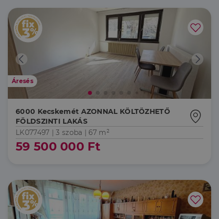
Áresés
6000 Kecskemét AZONNAL KÖLTÖZHETŐ
FÖLDSZINTI LAKÁS
LK077497 |
3 szoba
| 67 m²
59 500 000 Ft