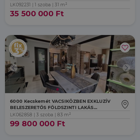
LK092231 |
1 szoba
| 31 m²
35 500 000 Ft
6000 Kecskemét VACSIKÖZBEN EXKLUZÍV
BELESZERETŐS FÖLDSZINTI LAKÁS
GARÁZZSAL
LK062858 |
3 szoba
| 83 m²
99 800 000 Ft