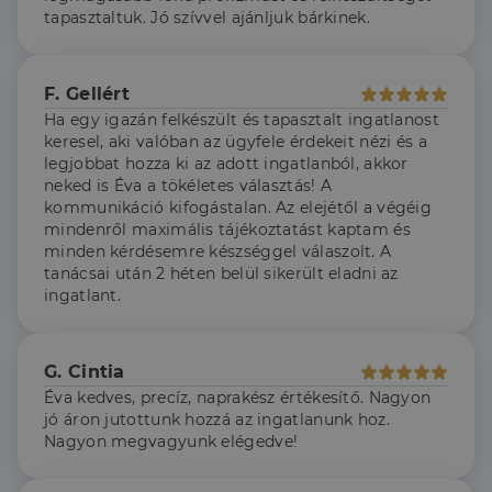
4 hét
Script.com
tapasztaltuk. Jó szívvel ajánljuk bárkinek.
szolgáltatás
használja a
látogatói cookie-
k beleegyezési
beállításainak
F. Gellért
emlékezésére.
Ha egy igazán felkészült és tapasztalt ingatlanost
Szükséges, hogy
Google
a Cookie-
keresel, aki valóban az ügyfele érdekeit nézi és a
Privacy Policy
Script.com
legjobbat hozza ki az adott ingatlanból, akkor
cookie banner
megfelelően
neked is Éva a tökéletes választás! A
működjön.
kommunikáció kifogástalan. Az elejétől a végéig
mindenről maximális tájékoztatást kaptam és
minden kérdésemre készséggel válaszolt. A
tanácsai után 2 héten belül sikerült eladni az
ingatlant.
Szolgáltató
Név
Lejárat
Leírás
/
Domain
Szolgáltató
/
Név
Lejárat
Leírás
_lang
dh.hu
1 nap
Ezt a cookie-t
Szolgáltató
Domain
/
Név
Lejárat
Leírás
arra használják,
Domain
G. Cintia
hogy tárolja a
_ga_F4MKCEZ8P5
.dh.hu
1 év 1
Ezt a cookie-t a
felhasználó
Éva kedves, precíz, naprakész értékesítő. Nagyon
hónap
Google Analytics
IDE
1 év 3
Ezt a cookie-t
Google LLC
nyelvi
használja a
hét
a Doubleclick
.doubleclick.net
jó áron jutottunk hozzá az ingatlanunk hoz.
preferenciáit,
munkamenet
állítja be, és
hogy a tárolt
Nagyon megvagyunk elégedve!
állapotának
információkat
nyelvben a
megőrzésére.
szolgáltat
következő
arról, hogy a
alkalommal
lidc
1 nap
Ez egy Microsoft MS
Microsoft
végfelhasználó