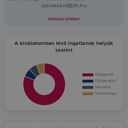
uzsoras.eva@dh.hu
Mutass többet
Uzsorás Éva vagyok, ingatlanközvetítő.
2005 januárja óta dolgozom az
ingatlanszakmában, 2018 novemberétől pedig
a Duna House kecskeméti irodájának lelkes
A kínálatomban lévő ingatlanok helyük
és elkötelezett csapatát erősítem, a Dobó
szerint
körúton.
Az elmúlt közel két évtized során számos
sikeres adásvételben vettem részt, és
rengeteg elégedett ügyféllel gazdagodtam.
Munkámat megbízhatóság, precizitás és
naprakész piaci ismeretek jellemzik, hiszen
tudom, hogy az ingatlanvásárlás vagy -eladás
életünk egyik legfontosabb döntése.
Ügyfeleimet teljes körűen, rugalmasan –
akár hétvégén is – támogatom a folyamat
minden lépésében.