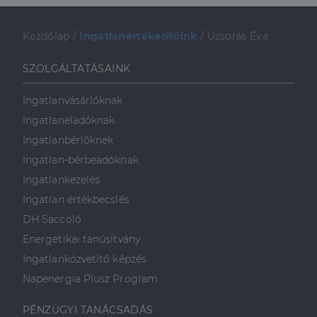
Kezdőlap
/
Ingatlanértékesítőink
/
Uzsorás Éva
SZOLGÁLTATÁSAINK
Ingatlanvásárlóknak
Ingatlaneladóknak
Ingatlanbérlőknek
Ingatlan-bérbeadóknak
Ingatlankezelés
Ingatlan értékbecslés
DH Saccoló
Energetikai tanúsítvány
Ingatlanközvetítő képzés
Napenergia Plusz Program
PÉNZÜGYI TANÁCSADÁS