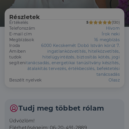
Részletek
Értékelés
5
(130)
Telefonszám
Hívom
E-mail cím
Írok neki
Megbízások
16 megbízás
Iroda
6000 Kecskemét Dobó István körút 7.
Amiben
ingatlanközvetítés, hitelközvetítés,
tudok
hitelügyintézés, biztosítás kötés, jogi
segíteni
tanácsadás, energetikai tanúsítvány készítés,
átalakítás tervezés, értékbecslés, befektetési
tanácsadás
Beszélt nyelvek
Olasz
Tudj meg többet rólam
Üdvözlöm!
Elérhetőségeim: 06-20-491-2889