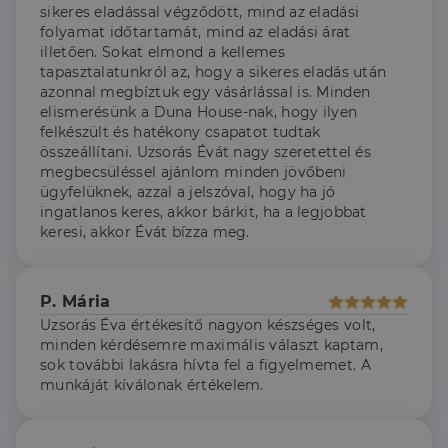
használja,
sikeres eladással végződött, mind az eladási
mint például
valós idejű
folyamat időtartamát, mind az eladási árat
ajánlattétel
illetően. Sokat elmond a kellemes
harmadik fél
tapasztalatunkról az, hogy a sikeres eladás után
hirdetőitől
azonnal megbíztuk egy vásárlással is. Minden
_gcl_au
2
Ezt a cookie-t
Google LLC
elismerésünk a Duna House-nak, hogy ilyen
hónap
a Doubleclick
.dh.hu
4 hét
állítja be, és
felkészült és hatékony csapatot tudtak
információkat
összeállítani. Uzsorás Évát nagy szeretettel és
szolgáltat
arról, hogy a
megbecsüléssel ajánlom minden jövőbeni
végfelhasználó
ügyfelüknek, azzal a jelszóval, hogy ha jó
hogyan
ingatlanos keres, akkor bárkit, ha a legjobbat
használja a
weboldalt, és
keresi, akkor Évát bízza meg.
minden olyan
reklámról,
amelyet a
végfelhasználó
láthatott,
P. Mária
mielőtt
Uzsorás Éva értékesítő nagyon készséges volt,
meglátogatta
az említett
minden kérdésemre maximális választ kaptam,
weboldalt.
sok további lakásra hívta fel a figyelmemet. A
munkáját kíválonak értékelem.