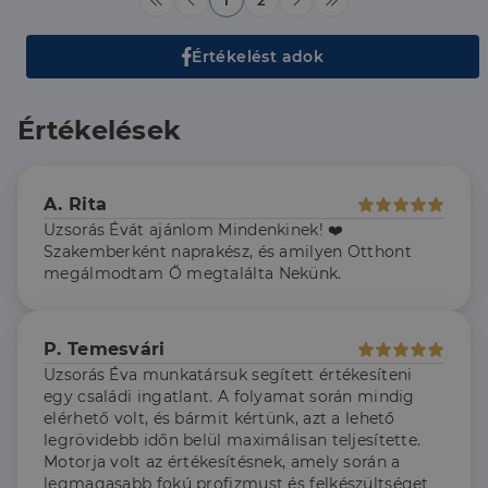
Értékelést adok
Elengedhetetlenül szükséges
Teljesítmény
Értékelések
Célzás
Funkcionalitás
Az elengedhetetlenül szükséges sütik lehetővé teszik
a webhely alapvető funkcióit, például a felhasználói
A. Rita
bejelentkezést és a fiókkezelést. A weboldal nem
Uzsorás Évát ajánlom Mindenkinek! ❤️
használható megfelelően az elengedhetetlenül
szükséges sütik nélkül.
Szakemberként naprakész, és amilyen Otthont
megálmodtam Ő megtalálta Nekünk.
Szolgáltató
/
Név
Lejárat
Leírás
Domain
li_gc
5
A cookie-k nem
LinkedIn
hónap
alapvető célokra
P. Temesvári
Corporation
4 hét
történő
.linkedin.com
Uzsorás Éva munkatársuk segített értékesíteni
felhasználásához
való
egy családi ingatlant. A folyamat során mindig
hozzájárulás
elérhető volt, és bármit kértünk, azt a lehető
tárolására
szolgál
legrövidebb időn belül maximálisan teljesítette.
Motorja volt az értékesítésnek, amely során a
CookieScriptConsent
2
Ezt a cookie-t a
CookieScript
legmagasabb fokú profizmust és felkészültséget
hónap
Cookie-
dh.hu