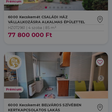
Prémium
6000 Kecskemét CSALÁDI HÁZ
VÁLLALKOZÁSRA ALKALMAS ÉPÜLETTEL
HZ072961 |
4 szoba
| 85 m²
77 800 000 Ft
Prémium
6000 Kecskemét BELVÁROS SZÍVÉBEN
KERTKAPCSOLATOS LAKÁS