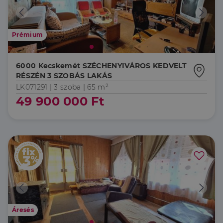
Prémium
6000 Kecskemét SZÉCHENYIVÁROS KEDVELT
RÉSZÉN 3 SZOBÁS LAKÁS
LK071291 |
3 szoba
| 65 m²
49 900 000 Ft
Áresés