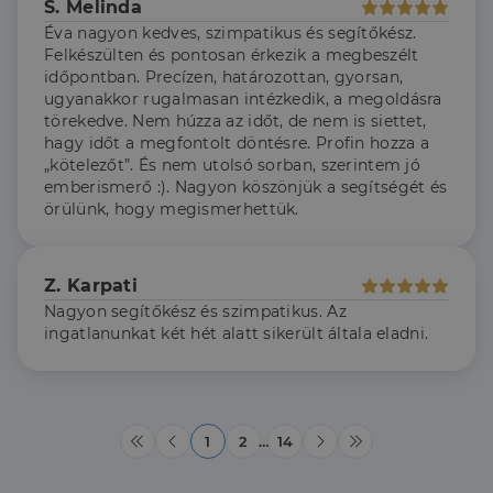
S. Melinda
Éva nagyon kedves, szimpatikus és segítőkész.
Felkészülten és pontosan érkezik a megbeszélt
időpontban. Precízen, határozottan, gyorsan,
ugyanakkor rugalmasan intézkedik, a megoldásra
törekedve. Nem húzza az időt, de nem is siettet,
hagy időt a megfontolt döntésre. Profin hozza a
„kötelezőt”. És nem utolsó sorban, szerintem jó
emberismerő :). Nagyon köszönjük a segítségét és
örülünk, hogy megismerhettük.
Z. Karpati
Nagyon segítőkész és szimpatikus. Az
ingatlanunkat két hét alatt sikerült általa eladni.
1
2
…
14