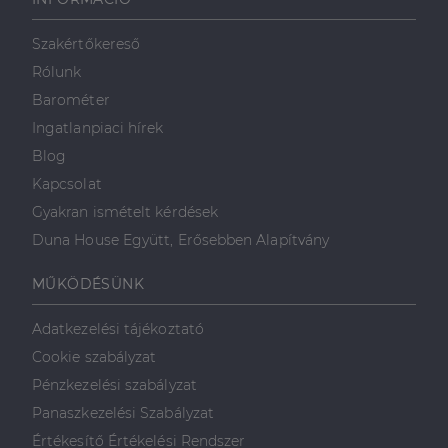
weboldalt, és
minden olyan
reklámról,
Szakértőkereső
amelyet a
végfelhasználó
Rólunk
láthatott,
mielőtt
Barométer
meglátogatta
az említett
Ingatlanpiaci hírek
weboldalt.
Blog
Kapcsolat
Gyakran ismételt kérdések
Duna House Együtt, Erősebben Alapítvány
MŰKÖDÉSÜNK
Adatkezelési tájékoztató
Cookie szabályzat
Pénzkezelési szabályzat
Panaszkezelési Szabályzat
Értékesítő Értékelési Rendszer