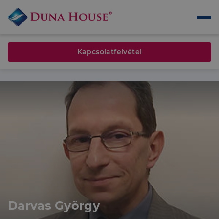
Kapcsolatfelvétel
Darvas György