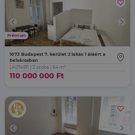
Prémium
1073 Budapest 7. kerület 2 lakás 1 áráért a
belvárosban
LK074911 |
3 szoba
| 64 m²
110 000 000 Ft