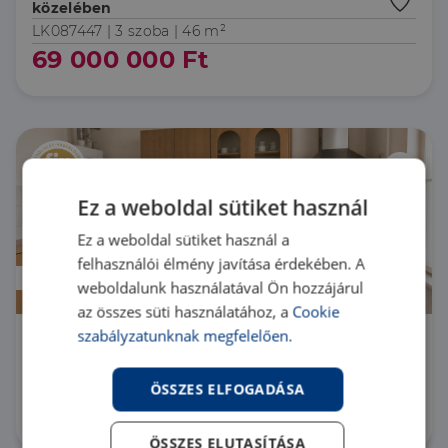
közelében
LK087447 |
3 szoba
| 46 m²
69 000 000 Ft
Ez a weboldal sütiket használ
Ez a weboldal sütiket használ a
felhasználói élmény javítása érdekében. A
Áresés
weboldalunk használatával Ön hozzájárul
az összes süti használatához, a
Cookie
szabályzatunknak megfelelően.
1133 Budapest 13. kerület Árpád-hídi
metróhoz közel
LK030390 |
2 szoba
| 57 m²
ÖSSZES ELFOGADÁSA
59 900 000 Ft
ÖSSZES ELUTASÍTÁSA