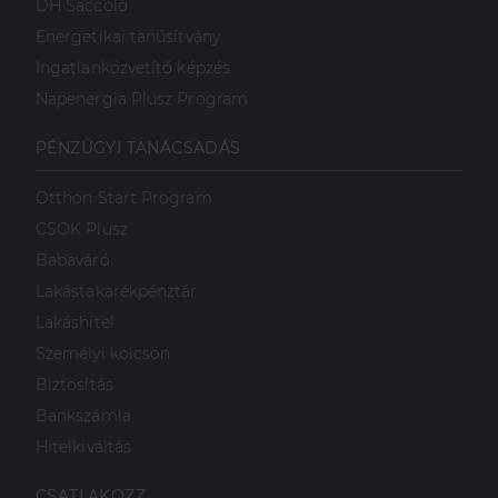
DH Saccoló
Energetikai tanúsítvány
Ingatlanközvetítő képzés
Napenergia Plusz Program
PÉNZÜGYI TANÁCSADÁS
Otthon Start Program
CSOK Plusz
Babaváró
Lakástakarékpénztár
Lakáshitel
Személyi kölcsön
Biztosítás
Bankszámla
Hitelkiváltás
CSATLAKOZZ