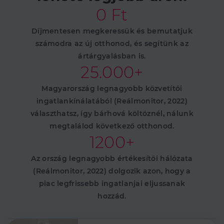
0 Ft
Célzás
Funkcionalitás
Díjmentesen megkeressük és bemutatjuk
számodra az új otthonod, és segítünk az
ártárgyalásban is.
25.000+
Elengedhetetlenül szükséges
Teljesítmény
Magyarország legnagyobb közvetítői
Célzás
Funkcionalitás
ingatlankínálatából (Reálmonitor, 2022)
választhatsz, így bárhová költöznél, nálunk
Az elengedhetetlenül szükséges sütik lehetővé teszik
megtalálod következő otthonod.
a webhely alapvető funkcióit, például a felhasználói
bejelentkezést és a fiókkezelést. A weboldal nem
1200+
használható megfelelően az elengedhetetlenül
szükséges sütik nélkül.
Az ország legnagyobb értékesítői hálózata
Szolgáltató
/
Név
Lejárat
Leírás
(Reálmonitor, 2022) dolgozik azon, hogy a
Domain
piac legfrissebb ingatlanjai eljussanak
li_gc
5
A cookie-k nem
LinkedIn
hónap
alapvető célokra
Corporation
hozzád.
4 hét
történő
.linkedin.com
felhasználásához
való
hozzájárulás