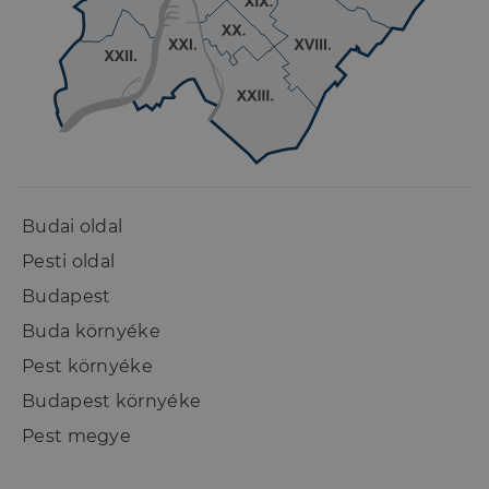
Részletes keresés
Mennyit ér az ingatlanom?
A DH Saccoló azonnali online értékbecslést ad
a településlistában szereplő 150 millió forint
Budai oldal
alatti ingatlanokról.
Pesti oldal
Kérem az online értékbecslést
Budapest
Buda környéke
Pest környéke
Budapest környéke
Pest megye