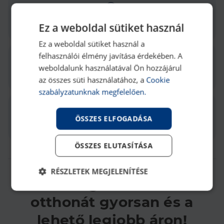
Ez a weboldal sütiket használ
Értékbecslés
Ez a weboldal sütiket használ a
felhasználói élmény javítása érdekében. A
weboldalunk használatával Ön hozzájárul
Energetikai tanúsítvány
az összes süti használatához, a
Cookie
szabályzatunknak megfelelően.
ÖSSZES ELFOGADÁSA
Otthon Start Program
ÖSSZES ELUTASÍTÁSA
RÉSZLETEK MEGJELENÍTÉSE
Találd meg velünk álmaid
Elengedhetetlenül
Teljesítmény
otthonát gyorsan és a
szükséges
lehető legjobb áron!