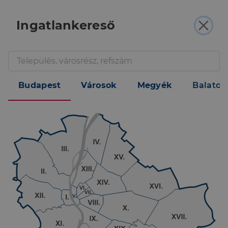
Ingatlankereső
Ingatlanok.
Budapest
Városok
Megyék
Balaton
Szakértők.
Hitelek.
MINDEN EGY HELYEN OTTHONOD
BIZTONSÁGÁÉRT.
Eladó
Kiadó