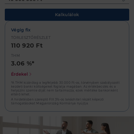
Kalkulálok
Végig fix
TÖRLESZTŐRÉSZLET
110 920 Ft
THM
3.06 %*
Érdekel
*A THM kizárólag a legfeljebb 30.000 Ft-os, törvényben szabályozott
kezdeti banki költségeket foglalja magában. Az értékbecslés és a
helyszíni szemle díját nem tartalmazza, ezek mértéke bankonként
eltérő lehet.
A hirdetésben szereplő FIX 3%-os lakáshitel részét képező
támogatásokat Magyarország Kormánya nyújtja.