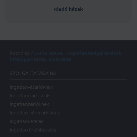
Kiadó házak
Kezdőlap
/
Duna House - Ingatlanszolgáltatások,
hitelügyintézés, biztosítás
SZOLGÁLTATÁSAINK
Ingatlanvásárlóknak
Ingatlaneladóknak
Ingatlanbérlőknek
Ingatlan-bérbeadóknak
Ingatlankezelés
Ingatlan értékbecslés