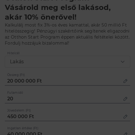
Vásárold meg első lakásod,
akár 10% önerővel!
Kalkulálj most fix 3%-os éves kamattal, akár 50 millió Ft
hitelösszegig! Pénzügyi szakértőink segítenek eligazodni
az Otthon Start Program éppen aktuális feltételei között.
Fordulj hozzájuk bizalommal!
Hitelcél
Lakás
Összeg (Ft)
Futamidő
Jövedelem (Ft)
Ingatlan értéke (Ft)