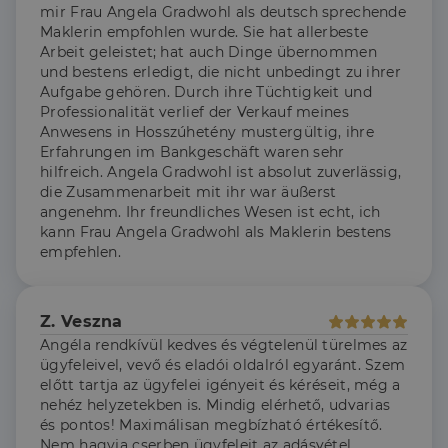
mir Frau Angela Gradwohl als deutsch sprechende
Maklerin empfohlen wurde. Sie hat allerbeste
Arbeit geleistet; hat auch Dinge übernommen
und bestens erledigt, die nicht unbedingt zu ihrer
Aufgabe gehören. Durch ihre Tüchtigkeit und
Professionalität verlief der Verkauf meines
Anwesens in Hosszúhetény mustergültig, ihre
Erfahrungen im Bankgeschäft waren sehr
hilfreich. Angela Gradwohl ist absolut zuverlässig,
die Zusammenarbeit mit ihr war äußerst
angenehm. Ihr freundliches Wesen ist echt, ich
kann Frau Angela Gradwohl als Maklerin bestens
empfehlen.
Z. Veszna
Angéla rendkívül kedves és végtelenül türelmes az
ügyfeleivel, vevő és eladói oldalról egyaránt. Szem
előtt tartja az ügyfelei igényeit és kéréseit, még a
nehéz helyzetekben is. Mindig elérhető, udvarias
és pontos! Maximálisan megbízható értékesítő.
Nem hagyja cserben ügyfeleit az adásvétel