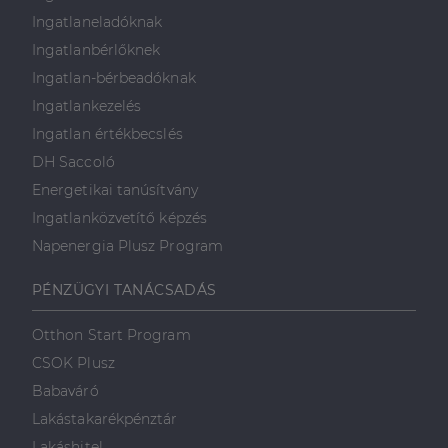
Ingatlaneladóknak
Ingatlanbérlőknek
Ingatlan-bérbeadóknak
Ingatlankezelés
Ingatlan értékbecslés
DH Saccoló
Energetikai tanúsítvány
Ingatlanközvetítő képzés
Napenergia Plusz Program
PÉNZÜGYI TANÁCSADÁS
Otthon Start Program
CSOK Plusz
Babaváró
Lakástakarékpénztár
Lakáshitel