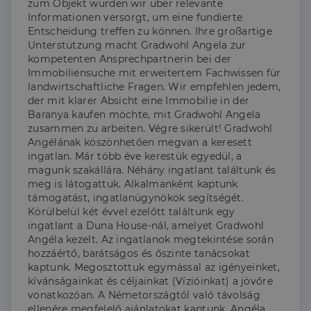
zum Objekt wurden wir über relevante
Informationen versorgt, um eine fundierte
Elengedhetetlenül szükséges
Teljesítmény
Entscheidung treffen zu können. Ihre großartige
Célzás
Funkcionalitás
Unterstützung macht Gradwohl Angela zur
kompetenten Ansprechpartnerin bei der
Az elengedhetetlenül szükséges sütik lehetővé teszik
Immobiliensuche mit erweitertem Fachwissen für
a webhely alapvető funkcióit, például a felhasználói
bejelentkezést és a fiókkezelést. A weboldal nem
landwirtschaftliche Fragen. Wir empfehlen jedem,
használható megfelelően az elengedhetetlenül
der mit klarer Absicht eine Immobilie in der
szükséges sütik nélkül.
Baranya kaufen möchte, mit Gradwohl Angela
zusammen zu arbeiten. Végre sikerült! Gradwohl
Szolgáltató
/
Név
Lejárat
Leírás
Domain
Angélának köszönhetően megvan a keresett
ingatlan. Már több éve kerestük egyedül, a
li_gc
5
A cookie-k nem
LinkedIn
hónap
alapvető célokra
magunk szakállára. Néhány ingatlant találtunk és
Corporation
4 hét
történő
.linkedin.com
meg is látogattuk. Alkalmanként kaptunk
felhasználásához
támogatást, ingatlanügynökök segítségét.
való
hozzájárulás
Körülbelül két évvel ezelőtt találtunk egy
tárolására
ingatlant a Duna House-nál, amelyet Gradwohl
szolgál
Angéla kezelt. Az ingatlanok megtekintése során
CookieScriptConsent
2
Ezt a cookie-t a
CookieScript
hozzáértő, barátságos és őszinte tanácsokat
hónap
Cookie-
dh.hu
kaptunk. Megosztottuk egymással az igényeinket,
4 hét
Script.com
szolgáltatás
kívánságainkat és céljainkat (Vízióinkat) a jövőre
használja a
vonatkozóan. A Németországtól való távolság
látogatói cookie-
k beleegyezési
ellenére megfelelő ajánlatokat kaptunk. Angéla