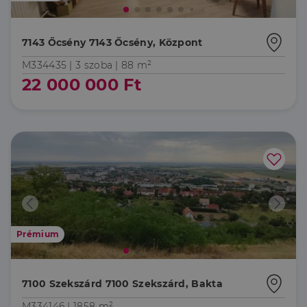
7143 Őcsény 7143 Őcsény, Központ
M334435 |
3 szoba
| 88 m²
22 000 000 Ft
Prémium
7100 Szekszárd 7100 Szekszárd, Bakta
M334146 |
1858 m²