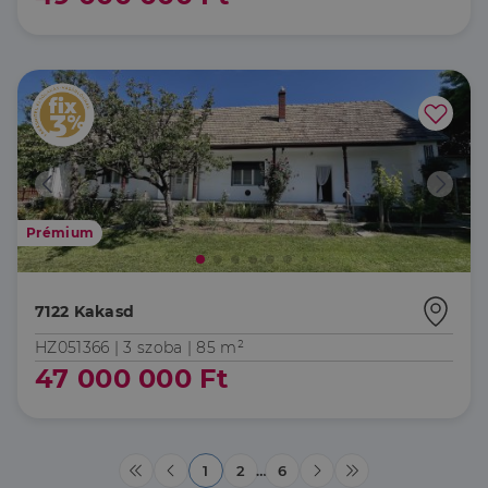
Prémium
7122 Kakasd
HZ051366 |
3 szoba
| 85 m²
47 000 000 Ft
1
2
…
6