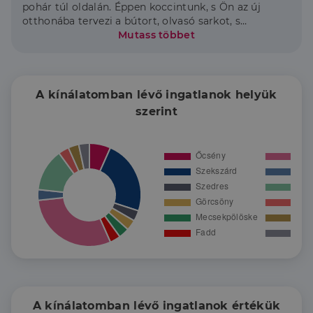
pohár túl oldalán. Éppen koccintunk, s Ön az új
otthonába tervezi a bútort, olvasó sarkot, s
kandallót a kanapé elé. Egy pillanatra megállunk, s
Mutass többet
megköszönjük egymásnak az elmúlt heteket. A
közös gondolkodást, a lehetőségek mérlegelését, a
kérdések megválaszolását. Örülök, mert
biztonságot, átláthatóságot tudtam adni nem csak
A kínálatomban lévő ingatlanok helyük
ingatlan, hanem a banki ügyében is. Mert ez az én
szerint
feladatom!” Az új otthont szeretettel, élettel
megtölteni pedig már az Ön dolga lesz!
Legyünk egy csapat az ingatlan ügyekben!
A kínálatomban lévő ingatlanok értékük