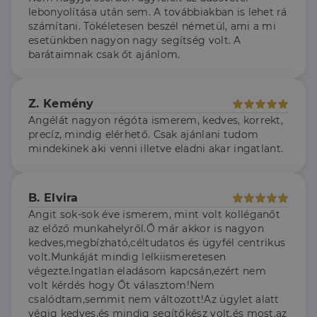
lebonyolítása után sem. A továbbiakban is lehet rá
számítani. Tökéletesen beszél németül, ami a mi
esetünkben nagyon nagy segítség volt. A
barátaimnak csak őt ajánlom.
Z. Kemény
Angélát nagyon régóta ismerem, kedves, korrekt,
precíz, mindig elérhető. Csak ajánlani tudom
mindekinek aki venni illetve eladni akar ingatlant.
B. Elvira
Angit sok-sok éve ismerem, mint volt kolléganőt
az előző munkahelyről.Ő már akkor is nagyon
kedves,megbízható,céltudatos és ügyfél centrikus
volt.Munkáját mindig lelkiismeretesen
végezte.Ingatlan eladásom kapcsán,ezért nem
volt kérdés hogy Őt választom!Nem
csalódtam,semmit nem változott!Az ügylet alatt
végig kedves,és mindig segítőkész volt,és most,az