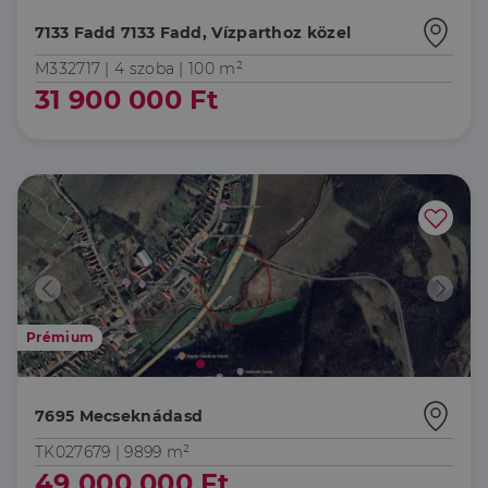
7133 Fadd 7133 Fadd, Vízparthoz közel
M332717 |
4 szoba
| 100 m²
31 900 000 Ft
Prémium
7695 Mecseknádasd
TK027679 |
9899 m²
49 000 000 Ft