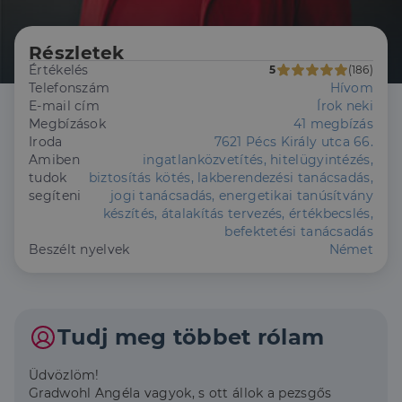
Részletek
Értékelés
5
(186)
Telefonszám
Hívom
E-mail cím
Írok neki
Megbízások
41 megbízás
Iroda
7621 Pécs Király utca 66.
Amiben
ingatlanközvetítés, hitelügyintézés,
tudok
biztosítás kötés, lakberendezési tanácsadás,
segíteni
jogi tanácsadás, energetikai tanúsítvány
készítés, átalakítás tervezés, értékbecslés,
befektetési tanácsadás
Beszélt nyelvek
Német
Tudj meg többet rólam
Üdvözlöm!
Gradwohl Angéla vagyok, s ott állok a pezsgős