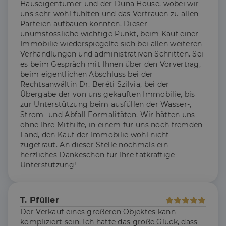
Hauseigentümer und der Duna House, wobei wir
uns sehr wohl fühlten und das Vertrauen zu allen
_gcl_au
2
Ezt a cookie-t
Google LLC
hónap
a Doubleclick
.dh.hu
Parteien aufbauen konnten. Dieser
4 hét
állítja be, és
unumstössliche wichtige Punkt, beim Kauf einer
információkat
szolgáltat
Immobilie wiederspiegelte sich bei allen weiteren
arról, hogy a
Verhandlungen und administrativen Schritten. Sei
végfelhasználó
hogyan
es beim Gespräch mit Ihnen über den Vorvertrag,
használja a
beim eigentlichen Abschluss bei der
weboldalt, és
Rechtsanwältin Dr. Beréti Szilvia, bei der
minden olyan
reklámról,
Übergabe der von uns gekauften Immobilie, bis
amelyet a
zur Unterstützung beim ausfüllen der Wasser-,
végfelhasználó
láthatott,
Strom- und Abfall Formalitäten. Wir hätten uns
mielőtt
ohne Ihre Mithilfe, in einem für uns noch fremden
meglátogatta
az említett
Land, den Kauf der Immobilie wohl nicht
weboldalt.
zugetraut. An dieser Stelle nochmals ein
herzliches Dankeschön für Ihre tatkräftige
Unterstützung!
T. Pfüller
Der Verkauf eines größeren Objektes kann
kompliziert sein. Ich hatte das große Glück, dass