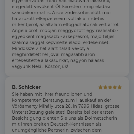
egyetemváltás miatt vált eladóvá a lakásunk,
_ga
1 év 1
amelyet a
Ez a cookie-név
Google LLC
elégedett vevőként Őt kerestem meg eladási
hónap
végfelhasználó
társítva van a Googl
.dh.hu
láthatott,
Universal Analytics-
szándékommal is. A szerződéskötés előtt már
mielőtt
hez - amely jelentős
határozott elképzeléseim voltak a hirdetés
meglátogatta
frissítés a Google
az említett
által leggyakrabban
mikéntjéről, az általam elfogadhatónak vélt árról.
weboldalt.
használt elemzési
Angéla profi módján meggyőzött egy reálisabb -
szolgáltatáshoz. Ez a
egyébként magasabb - árképzésről, majd teljes
süti az egyedi
bcookie
1 év
Ez egy
Microsoft
felhasználók
Microsoft MSN
Corporation
szakmaisággal képviselte eladói érdekeinket.
megkülönböztetésér
első féltől
.linkedin.com
Mindössze 2 hét alatt talált vevőt, a
szolgál,
származó
véletlenszerűen
sütik, amely a
meghirdetettnél jóval magasabb áron
generált szám
weboldal
értékesítette a lakásunkat, nagyon hálásak
hozzárendelésével
tartalmának
kliens azonosítóként
közösségi
vagyunk Neki.. Köszönjük!
A webhely minden
médián
oldalkérésében
keresztül
szerepel, és a
történő
webhely-elemzési
megosztására
jelentések látogatói,
B. Schicker
szolgál.
munkamenet- és
Sie haben mit Ihrer freundlichen und
kampányadatainak
_fbp
2
A Facebook
Meta Platform
kiszámítására szolgál
hónap
egy sor olyan
kompetenten Beratung, zum Hauskauf an der
Inc.
4 hét
reklámtermék
.dh.hu
Vörösmarty Mihály utca 26, in 7696 Hidas, grosse
szállítására
Unterstützung geleistet! Bereits bei der ersten
használja,
mint például
Besichtigung dienten Sie uns als Dolmetscherin
valós idejű
mit Ihren breiten Deutsch-Kentnissen als
ajánlattétel
harmadik fél
unumgängliche Partnerin, zwischen dem
hirdetőitől