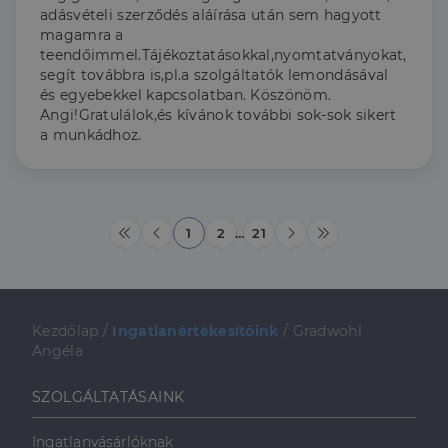
adásvételi szerződés aláírása után sem hagyott
magamra a
teendőimmel.Tájékoztatásokkal,nyomtatványokat,
segít továbbra is,pl.a szolgáltatók lemondásával
és egyebekkel kapcsolatban. Köszönöm.
Angi!Gratulálok,és kívánok további sok-sok sikert
a munkádhoz.
1
2
…
21
Kezdőlap
/
Ingatlanértékesítőink
/
Gradwohl
Angéla
SZOLGÁLTATÁSAINK
Ingatlanvásárlóknak