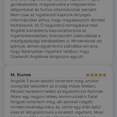
beállításainak
gondoskodott, megszervezte a megtekintési
emlékezésére.
Szükséges, hogy
időpontokat és fontos információkat szerzett.
Google
a Cookie-
Nem csak az ingatlanról kaptunk lényeges
Privacy Policy
Script.com
információkat ahhoz, hogy megalapozott döntést
cookie banner
megfelelően
hozhassunk. Az Ő nagyszerű támogatása teszi
működjön.
Angélát kompetens kapcsolattartóvá az
ingatlankeresésben, kiterjesztett szaktudással a
mezőgazdasági kérdésekben is. Mindenkinek azt
ajánljuk, akinek egyértelmű szándéka van arra,
hogy Baranyában ingatlant találjon, hogy
Szolgáltató
Név
Lejárat
Leírás
/
Domain
Gradwohl Angélával dolgozzon együtt.
Szolgáltató
/
Név
Lejárat
Leírás
_lang
dh.hu
1 nap
Ezt a cookie-t
Szolgáltató
Domain
/
Név
Lejárat
Leírás
arra használják,
Domain
hogy tárolja a
_ga_F4MKCEZ8P5
.dh.hu
1 év 1
Ezt a cookie-t a
felhasználó
M. Kunos
hónap
Google Analytics
IDE
1 év 3
Ezt a cookie-t
Google LLC
nyelvi
használja a
hét
a Doubleclick
.doubleclick.net
Angélát 3 évvel ezelőtt ismertem meg, amikor
preferenciáit,
munkamenet
állítja be, és
hogy a tárolt
csongrádi lakosként az ország másik felében,
állapotának
információkat
nyelvben a
megőrzésére.
szolgáltat
Pécsett kerestem lakást az egyetemista fiamnak.
következő
arról, hogy a
alkalommal
Akkor egy nagyon lelkes, kommunikatív fiatal
lidc
1 nap
Ez egy Microsoft MS
Microsoft
végfelhasználó
szolgálja fel a
első féltől származó
hogyan
Corporation
hölgyet ismertem meg, aki azonnal reagált
weboldalt.
süti, amely biztosítja
használja a
.linkedin.com
minden kívánságunkra, és, szinte egy órán belül
a weboldal megfelel
weboldalt, és
működését.
sikerült lefoglalóznunk a kinézett ingatlant. Most
minden olyan
reklámról,