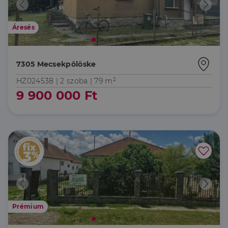
Áresés
7305 Mecsekpölöske
HZ024538 |
2 szoba
| 79 m²
9 900 000 Ft
Prémium