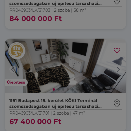
szomszédságában új építésű társasházi
lakások hőszivattyús fűtéssel, magas
PR046903/LK/31703 |
2 szoba
| 58 m²
műszaki tartalommal, kivételes lokációval!
84 000 000 Ft
Újépítésű
1191 Budapest 19. kerület KÖKI Terminál
szomszédságában új építésű társasházi
lakások hőszivattyús fűtéssel, magas
PR046903/LK/31701 |
2 szoba
| 47 m²
műszaki tartalommal, kivételes lokációval!
67 400 000 Ft