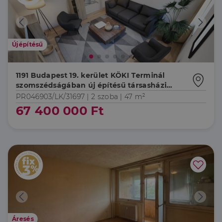
Újépítésű
1191 Budapest 19. kerület KÖKI Terminál
szomszédságában új építésű társasházi
lakások hőszivattyús fűtéssel, magas
PR046903/LK/31697 |
2 szoba
| 47 m²
műszaki tartalommal, kivételes lokációval!
67 400 000 Ft
Áresés