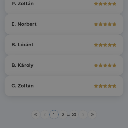
.linkedin.com
P. Zoltán
szolgál,
származó
véletlenszerűen
sütik, amely a
generált szám
weboldal
hozzárendelésével
tartalmának
kliens azonosítóként
közösségi
E. Norbert
A webhely minden
médián
oldalkérésében
keresztül
szerepel, és a
történő
webhely-elemzési
megosztására
jelentések látogatói,
szolgál.
munkamenet- és
B. Lóránt
kampányadatainak
_fbp
2
A Facebook
Meta Platform
kiszámítására szolgál
hónap
egy sor olyan
Inc.
4 hét
reklámtermék
.dh.hu
szállítására
használja,
B. Károly
mint például
valós idejű
ajánlattétel
harmadik fél
hirdetőitől
G. Zoltán
_gcl_au
2
Ezt a cookie-t
Google LLC
hónap
a Doubleclick
.dh.hu
4 hét
állítja be, és
információkat
szolgáltat
arról, hogy a
1
2
…
23
végfelhasználó
hogyan
használja a