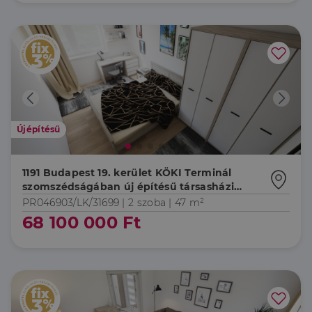
Újépítésű
1191 Budapest 19. kerület KÖKI Terminál
szomszédságában új építésű társasházi
lakások hőszivattyús fűtéssel, magas
PR046903/LK/31699 |
2 szoba
| 47 m²
műszaki tartalommal, kivételes lokációval!
68 100 000 Ft