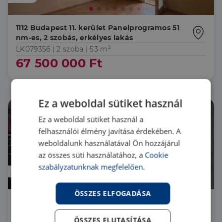
1112 Budapest 11. kerület Panelprogramos 51
nm-es, 2 szobás, erkélyes lakás
LK079356 |
2 szoba
| 53 m²
67 500 000 Ft
Ez a weboldal sütiket használ
Ez a weboldal sütiket használ a
felhasználói élmény javítása érdekében. A
weboldalunk használatával Ön hozzájárul
az összes süti használatához, a
Cookie
szabályzatunknak megfelelően.
Áresés
ÖSSZES ELFOGADÁSA
2360 Gyál
ÖSSZES ELUTASÍTÁSA