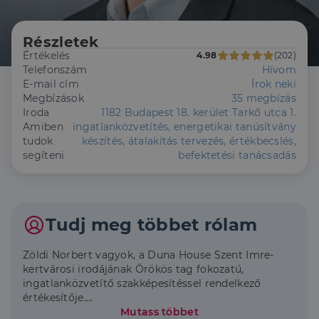
Részletek
Értékelés
4.98
(202)
Telefonszám
Hívom
E-mail cím
Írok neki
Megbízások
35 megbízás
Iroda
1182 Budapest 18. kerület Tarkő utca 1.
Amiben
ingatlanközvetítés, energetikai tanúsítvány
tudok
készítés, átalakítás tervezés, értékbecslés,
segíteni
befektetési tanácsadás
Tudj meg többet rólam
Zöldi Norbert vagyok, a Duna House Szent Imre-
kertvárosi irodájának Örökös tag fokozatú,
ingatlanközvetítő szakképesítéssel rendelkező
értékesítője.
A kerület a szívem csücske, születésem óta az
Mutass többet