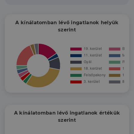
otthonom.
Minden erőmmel, tudásommal és megszerzett
tapasztalatommal arra törekszem, hogy
megkönnyítsem életük egyik - ha nem -
A kínálatomban lévő ingatlanok helyük
legfontosabb döntésének meghozatalát.
szerint
A kínálatomban lévő ingatlanok értékük
szerint