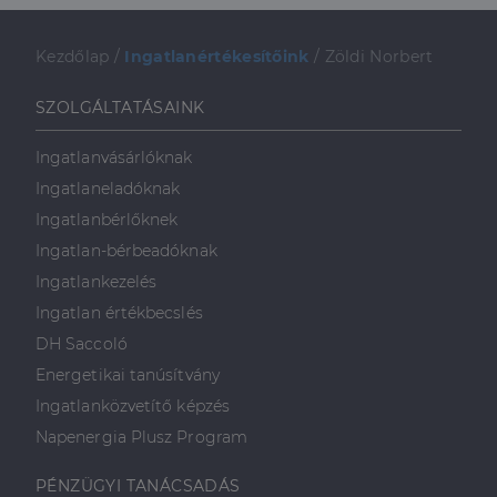
weboldalt, és
minden olyan
reklámról,
amelyet a
Kezdőlap
/
Ingatlanértékesítőink
/
Zöldi Norbert
végfelhasználó
láthatott,
mielőtt
SZOLGÁLTATÁSAINK
meglátogatta
az említett
weboldalt.
Ingatlanvásárlóknak
Ingatlaneladóknak
Ingatlanbérlőknek
Ingatlan-bérbeadóknak
Ingatlankezelés
Ingatlan értékbecslés
DH Saccoló
Energetikai tanúsítvány
Ingatlanközvetítő képzés
Napenergia Plusz Program
PÉNZÜGYI TANÁCSADÁS