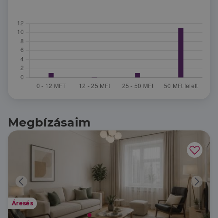
Megbízásaim
Áresés