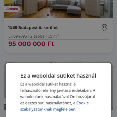
Áresés
1065 Budapest 6. kerület
LK094095 |
2 szoba
| 65 m²
95 000 000 Ft
Ez a weboldal sütiket használ
Ez a weboldal sütiket használ a
felhasználói élmény javítása érdekében. A
weboldalunk használatával Ön hozzájárul
Áresés
az összes süti használatához, a
Cookie
szabályzatunknak megfelelően.