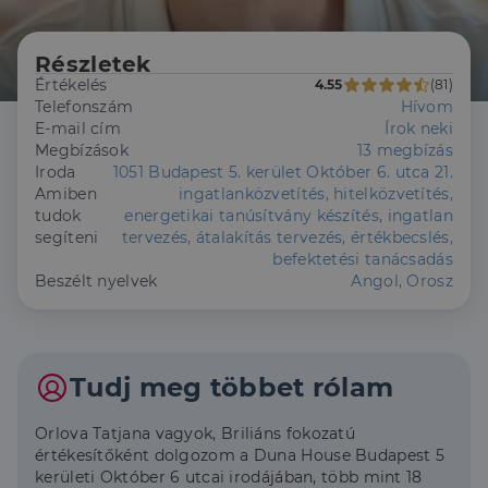
Részletek
Értékelés
4.55
(81)
Telefonszám
Hívom
E-mail cím
Írok neki
Megbízások
13 megbízás
Iroda
1051 Budapest 5. kerület Október 6. utca 21.
Amiben
ingatlanközvetítés, hitelközvetítés,
tudok
energetikai tanúsítvány készítés, ingatlan
segíteni
tervezés, átalakítás tervezés, értékbecslés,
befektetési tanácsadás
Beszélt nyelvek
Angol, Orosz
Tudj meg többet rólam
Orlova Tatjana vagyok, Briliáns fokozatú
értékesítőként dolgozom a Duna House Budapest 5
kerületi Október 6 utcai irodájában, több mint 18