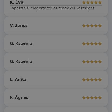
K. Éva
az említett
által leggyakrabban
weboldalt.
használt elemzési
Tapasztalt, megbízható és rendkivül készséges.
szolgáltatáshoz. Ez a
süti az egyedi
bcookie
1 év
Ez egy
Microsoft
felhasználók
Microsoft MSN
Corporation
megkülönböztetésér
első féltől
.linkedin.com
szolgál,
származó
V. János
véletlenszerűen
sütik, amely a
generált szám
weboldal
hozzárendelésével
tartalmának
kliens azonosítóként
közösségi
A webhely minden
médián
G. Kszenia
oldalkérésében
keresztül
szerepel, és a
történő
webhely-elemzési
megosztására
jelentések látogatói,
szolgál.
munkamenet- és
G. Kszenia
kampányadatainak
_fbp
2
A Facebook
Meta Platform
kiszámítására szolgál
hónap
egy sor olyan
Inc.
4 hét
reklámtermék
.dh.hu
szállítására
használja,
L. Anita
mint például
valós idejű
ajánlattétel
harmadik fél
hirdetőitől
F. Ágnes
_gcl_au
2
Ezt a cookie-t
Google LLC
hónap
a Doubleclick
.dh.hu
4 hét
állítja be, és
információkat