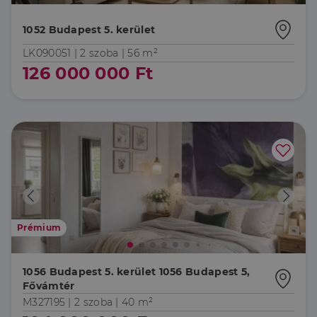
1052 Budapest 5. kerület
LK090051 |
2 szoba
| 56 m²
126 000 000 Ft
Prémium
1056 Budapest 5. kerület 1056 Budapest 5,
Fővámtér
M327195 |
2 szoba
| 40 m²