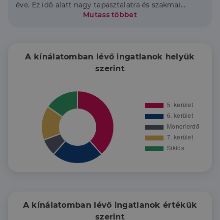
éve. Ez idő alatt nagy tapasztalatra és szakmai
tudásra tettem szert. Fő területem a belváros, de
Mutass többet
helyismeretem révén otthonosan mozgok mind a
budai, mind a pesti oldal kerületeiben is. Szakmai
munkámat nagymértékben segíti az anyanyelvi
szinten beszélt orosz és angol nyelvtudásom.
A kínálatomban lévő ingatlanok helyük
Ezen elmúlt 18 év sikerei folyamatos motivációt
szerint
biztosítanak ahhoz, hogy a lehető legmagasabb
szintű szolgáltatást nyújtsam ügyfeleim számára.
A kínálatomban lévő ingatlanok értékük
szerint