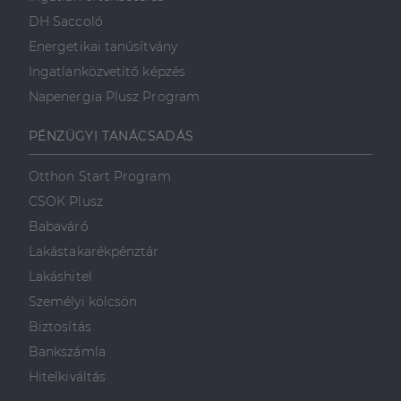
DH Saccoló
Energetikai tanúsítvány
Ingatlanközvetítő képzés
Napenergia Plusz Program
PÉNZÜGYI TANÁCSADÁS
Otthon Start Program
CSOK Plusz
Babaváró
Lakástakarékpénztár
Lakáshitel
Személyi kölcsön
Biztosítás
Bankszámla
Hitelkiváltás