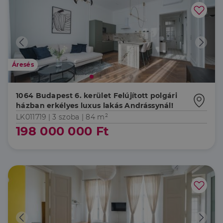
Áresés
1064 Budapest 6. kerület Felújított polgári
házban erkélyes luxus lakás Andrássynál!
LK011719 |
3 szoba
| 84 m²
198 000 000 Ft