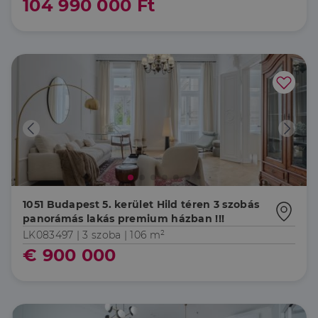
104 990 000 Ft
1051 Budapest 5. kerület Hild téren 3 szobás
panorámás lakás premium házban !!!
LK083497 |
3 szoba
| 106 m²
€ 900 000