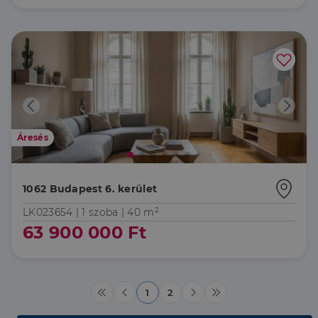
Az elengedhetetlenül szükséges sütik lehetővé teszik
a webhely alapvető funkcióit, például a felhasználói
bejelentkezést és a fiókkezelést. A weboldal nem
használható megfelelően az elengedhetetlenül
szükséges sütik nélkül.
Szolgáltató
/
Név
Lejárat
Leírás
Domain
li_gc
5
A cookie-k nem
LinkedIn
hónap
alapvető célokra
Corporation
4 hét
történő
.linkedin.com
Áresés
felhasználásához
való
hozzájárulás
tárolására
szolgál
1062 Budapest 6. kerület
CookieScriptConsent
2
Ezt a cookie-t a
CookieScript
LK023654 |
1 szoba
| 40 m²
hónap
Cookie-
dh.hu
4 hét
Script.com
63 900 000 Ft
szolgáltatás
használja a
látogatói cookie-
k beleegyezési
beállításainak
emlékezésére.
1
2
Szükséges, hogy
Google
a Cookie-
Privacy Policy
Script.com