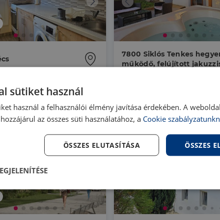
7800 Siklós Tenkes hegye
écs
működő, felújított jakuzzi
szaunás vendégház
85 |
2 szoba
| 40 m²
HZ028189 |
2 szoba
| 50 m²
00 000 Ft
39 900 000 Ft
l sütiket használ
iket használ a felhasználói élmény javítása érdekében. A webolda
hozzájárul az összes süti használatához, a
Cookie szabályzatunkn
ÖSSZES ELUTASÍTÁSA
ÖSSZES 
EGJELENÍTÉSE
lenül
Teljesítmény
Célzás
Fu
s