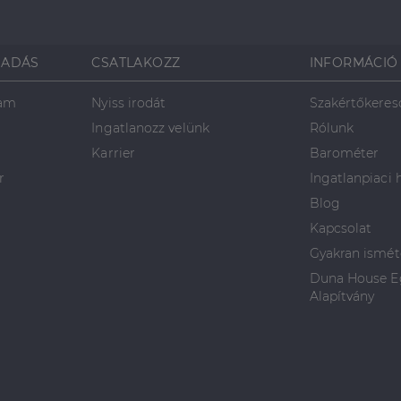
SADÁS
CSATLAKOZZ
INFORMÁCIÓ
ram
Nyiss irodát
Szakértőkeres
Ingatlanozz velünk
Rólunk
Karrier
Barométer
r
Ingatlanpiaci 
Blog
Kapcsolat
Gyakran ismét
Duna House Eg
Alapítvány