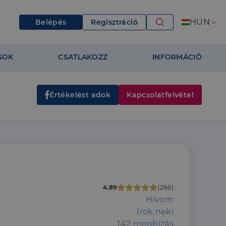
HUN
Belépés
Regisztráció
SOK
CSATLAKOZZ
INFORMÁCIÓ
Értékelést adok
Kapcsolatfelvétel
4.89
(286)
Hívom
Írok neki
142 megbízás