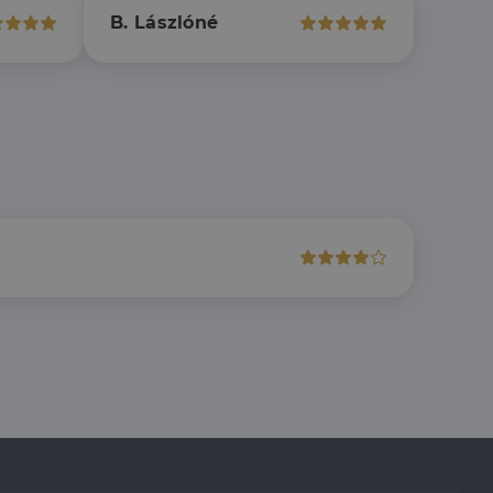
rról, hogy a
lámról, amelyet a
B. Lászlóné
sítja a weboldal
lt.
 tartalmának
z - amely jelentős
lgáltatáshoz. Ez a
életlenszerűen
t például valós
webhely minden
átogatói,
rról, hogy a
lámról, amelyet a
lt.