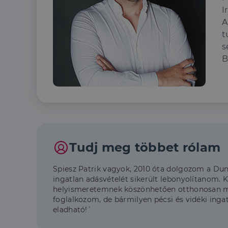
I
A
t
s
B
Tudj meg többet rólam
Spiesz Patrik vagyok, 2010 óta dolgozom a Dun
ingatlan adásvételét sikerült lebonyolítanom. 
helyismeretemnek köszönhetően otthonosan mozg
foglalkozom, de bármilyen pécsi és vidéki inga
eladható!`