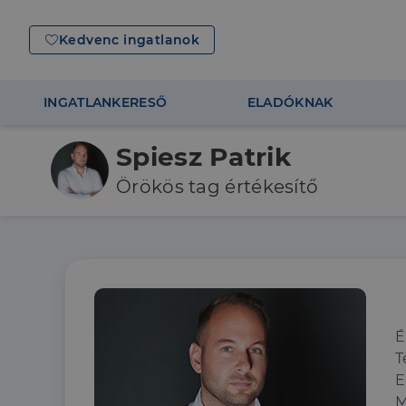
Kedvenc ingatlanok
INGATLANKERESŐ
ELADÓKNAK
Spiesz Patrik
Örökös tag értékesítő
É
T
E
M