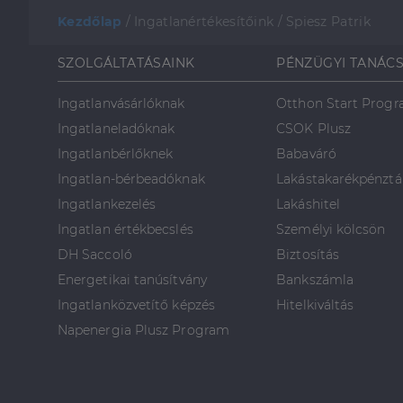
Kezdőlap
/
Ingatlanértékesítőink
/
Spiesz Patrik
SZOLGÁLTATÁSAINK
PÉNZÜGYI TANÁC
Ingatlanvásárlóknak
Otthon Start Prog
Ingatlaneladóknak
CSOK Plusz
Ingatlanbérlőknek
Babaváró
Ingatlan-bérbeadóknak
Lakástakarékpénztá
Ingatlankezelés
Lakáshitel
Ingatlan értékbecslés
Személyi kölcsön
DH Saccoló
Biztosítás
Energetikai tanúsítvány
Bankszámla
Ingatlanközvetítő képzés
Hitelkiváltás
Napenergia Plusz Program