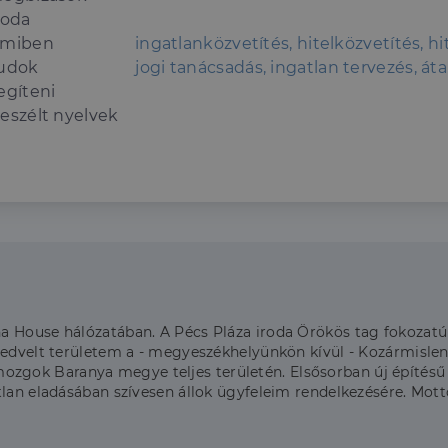
roda
miben
ingatlanközvetítés, hitelközvetítés, h
udok
jogi tanácsadás, ingatlan tervezés, áta
egíteni
eszélt nyelvek
a House hálózatában. A Pécs Pláza iroda Örökös tag fokozatú 
Kedvelt területem a - megyeszékhelyünkön kívül - Kozármislen
ok Baranya megye teljes területén. Elsősorban új építésű pr
tlan eladásában szívesen állok ügyfeleim rendelkezésére. Mot