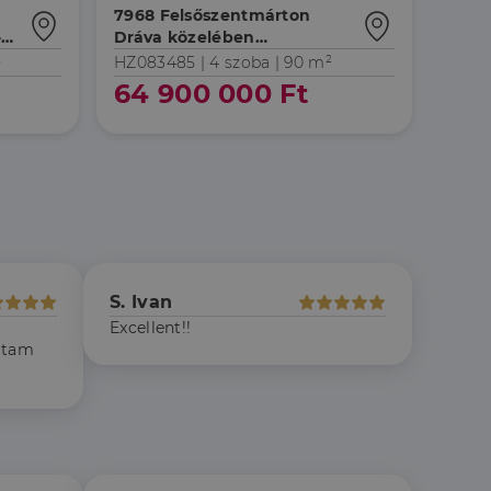
7968 Felsőszentmárton
-
Dráva közelében
teljeskörűen felújított
²
HZ083485 |
4 szoba
| 90 m²
családi ház
64 900 000 Ft
jelentkezést és a
hoz való
S. Ivan
a a látogatói cookie-
Excellent!!
 hogy a Cookie-
oltam
áit, hogy a tárolt
állapotának