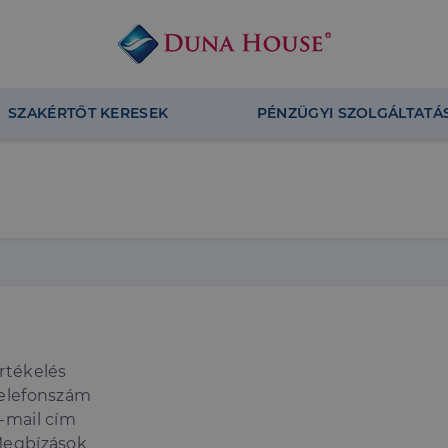
SZAKÉRTŐT KERESEK
PÉNZÜGYI SZOLGÁLTATÁ
rtékelés
elefonszám
-mail cím
egbízások