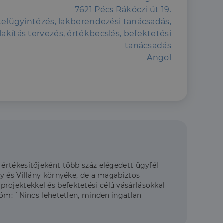
7621 Pécs Rákóczi út 19.
itelügyintézés, lakberendezési tanácsadás,
lakítás tervezés, értékbecslés, befektetési
tanácsadás
Angol
értékesítőjeként több száz elégedett ügyfél
y és Villány környéke, de a magabiztos
ojektekkel és befektetési célú vásárlásokkal
tóm: `Nincs lehetetlen, minden ingatlan