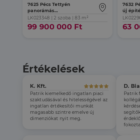
7625 Pécs Tettyén
7632 P
panorámás
új épít
2szoba+nappalis újszerű
lakás
LK023348 |
2 szoba
| 83 m²
LK0229
lakás
99 900 000 Ft
63 0
Az elengedhetetlenül 
fiókkezelést. A webo
Név
Értékelések
li_gc
K. Kft.
D. Bi
CookieScriptConse
Patrik kiemelkedő ingatlan piaci
Patrik 
szaktudásával és hitelességével az
kollég
ingatlan értékesítői munkát
kérdés
magasabb szintre emelve új
segítők
Szolgáltató
dimenziókat nyit meg.
érdekl
Név
Domain
Név
fokozt
Szolgált
Név
_lang
dh.hu
Domain
_ga_F4MKCEZ8P5