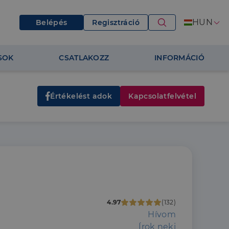
HUN
Belépés
Regisztráció
SOK
CSATLAKOZZ
INFORMÁCIÓ
Értékelést adok
Kapcsolatfelvétel
4.97
(132)
Hívom
Írok neki