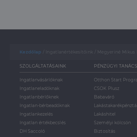
_gcl_au
Google 
.dh.hu
Kezdőlap
/
Ingatlanértékesítőink
/
Megyeriné Mikus 
SZOLGÁLTATÁSAINK
PÉNZÜGYI TANÁC
Ingatlanvásárlóknak
Otthon Start Prog
Ingatlaneladóknak
CSOK Plusz
Ingatlanbérlőknek
Babaváró
Ingatlan-bérbeadóknak
Lakástakarékpénztá
Ingatlankezelés
Lakáshitel
Ingatlan értékbecslés
Személyi kölcsön
DH Saccoló
Biztosítás