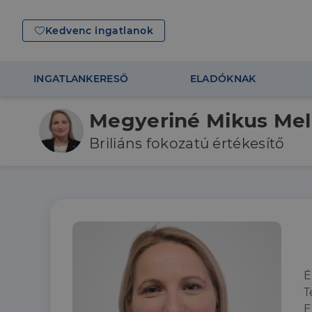
Kedvenc ingatlanok
INGATLANKERESŐ
ELADÓKNAK
Megyeriné Mikus Mel
Briliáns fokozatú értékesítő
É
T
E