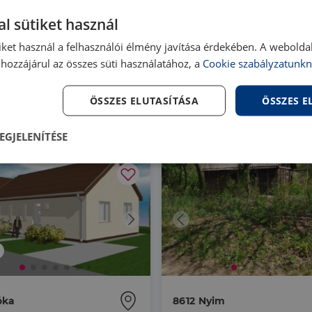
Prémium
l sütiket használ
iket használ a felhasználói élmény javítása érdekében. A webolda
ápiószentmárton
2254 Szentmártonkáta
hozzájárul az összes süti használatához, a
Cookie szabályzatunkn
58 |
4 szoba
| 90 m²
HZ098287 |
4 szoba
| 112 m²
00 000 Ft
64 900 000 Ft
ÖSSZES ELUTASÍTÁSA
ÖSSZES 
EGJELENÍTÉSE
lenül
Teljesítmény
Célzás
Fu
s
Elengedhetetlenül szükséges
Teljesítmény
Célzás
Funkcionalitás
óka
8612 Nyim
szükséges sütik lehetővé teszik a webhely alapvető funkcióit, például a felhasználói be
ldal nem használható megfelelően az elengedhetetlenül szükséges sütik nélkül.