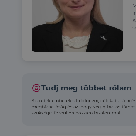
M
I
A
s
Tudj meg többet rólam
Szeretek emberekkel dolgozni, célokat elérni
megbízhatóság és az, hogy végig biztos támasz
szüksége, forduljon hozzám bizalommal!