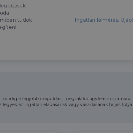
egbízások
roda
miben tudok
Ingatlan felmérés, Újépí
egíteni
 és mindig a legjobb megoldást megtalálni ügyfeleim számára
 legyek az ingatlan eladásának vagy vásárlásának teljes fol