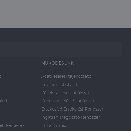
rról, hogy a
lámról, amelyet a
lt.
MŰKÖDÉSÜNK
ő
Adatkezelési tájékoztató
Cookie szabályzat
Pénzkezelési szabályzat
hírek
Panaszkezelési Szabályzat
Értékesítő Értékelési Rendszer
Ingatlan Megosztó Rendszer
elt kérdések
Etikai kódex