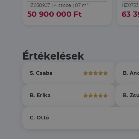
HZ058907 |
4 szoba
| 87 m²
HZ0733
Név
50 900 000 Ft
63 3
li_gc
CookieScriptConse
Értékelések
Szolgáltató
Név
S. Csaba
B. An
Domain
Név
Szolgált
Név
_lang
dh.hu
Domain
_ga_F4MKCEZ8P5
IDE
Google 
B. Erika
B. Zs
.doublec
lidc
bcookie
Microso
Corpora
C. Ottó
_ga
.linkedi
_fbp
Meta Pl
Inc.
.dh.hu