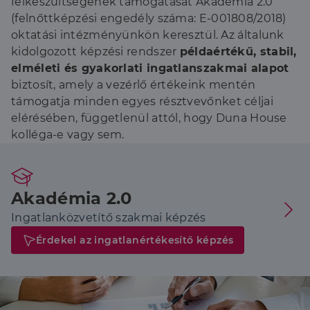
felkészültségének támogatását Akadémia 2.0
végfelhasználó
láthatott,
(felnőttképzési engedély száma: E-001808/2018)
mielőtt
meglátogatta
oktatási intézményünkön keresztül. Az általunk
az említett
weboldalt.
kidolgozott képzési rendszer
példaértékű, stabil,
elméleti és gyakorlati ingatlanszakmai alapot
biztosít, amely a vezérlő értékeink mentén
támogatja minden egyes résztvevőnket céljai
elérésében, függetlenül attól, hogy Duna House
kolléga-e vagy sem.
Akadémia 2.0
Ingatlanközvetítő szakmai képzés
Érdekel az ingatlanértékesítő képzés