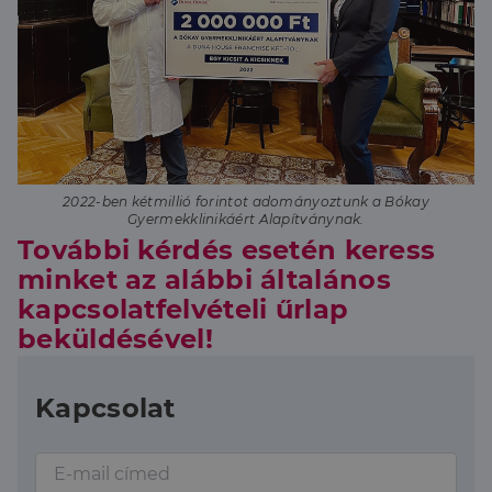
2022-ben kétmillió forintot adományoztunk a Bókay
Gyermekklinikáért Alapítványnak.
További kérdés esetén keress
minket az alábbi általános
kapcsolatfelvételi űrlap
beküldésével!
Kapcsolat