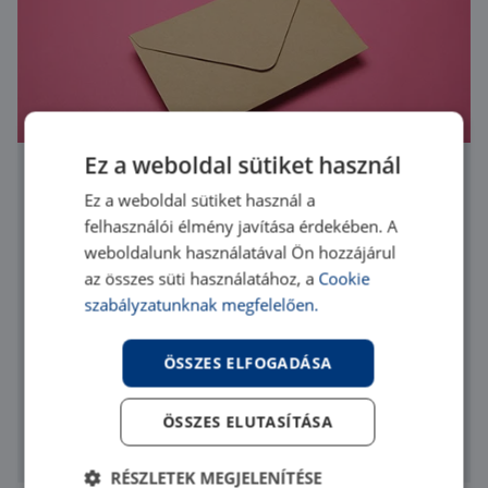
Ez a weboldal sütiket használ
Hírlevél
Ez a weboldal sütiket használ a
felhasználói élmény javítása érdekében. A
Iratkozz fel hírlevelünkre, hogy az elsők között
weboldalunk használatával Ön hozzájárul
értesülj a legfrissebb ingatlanokról, izgalmas
az összes süti használatához, a
Cookie
ajánlatokról és piaci hírekről!
szabályzatunknak megfelelően.
ÖSSZES ELFOGADÁSA
Elfogadom az
adatvédelmi szabályzatot
ÖSSZES ELUTASÍTÁSA
Feliratkozom
RÉSZLETEK MEGJELENÍTÉSE