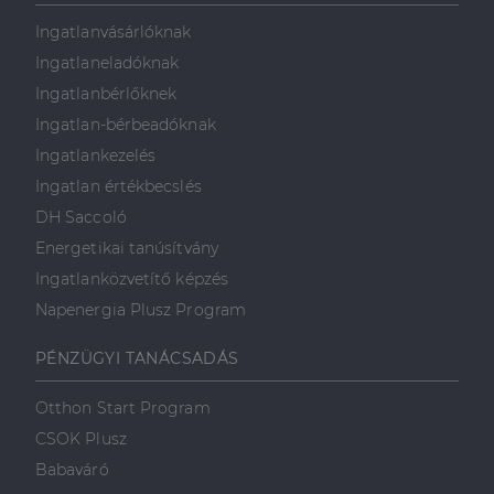
Ingatlanvásárlóknak
Ingatlaneladóknak
Ingatlanbérlőknek
Ingatlan-bérbeadóknak
Ingatlankezelés
Ingatlan értékbecslés
DH Saccoló
Energetikai tanúsítvány
Ingatlanközvetítő képzés
Napenergia Plusz Program
PÉNZÜGYI TANÁCSADÁS
Otthon Start Program
CSOK Plusz
Babaváró