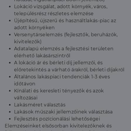
Lokáció vizsgálat, adott környék, város,
li_gc
5
A cookie-k nem
LinkedIn
hónap
alapvető célokra
Corporation
településrész részletes elemzése
4 hét
történő
.linkedin.com
felhasználásához
Újépítésű, újszerű és használtlakás-piac az
való
hozzájárulás
adott környéken
tárolására
Versenytárselemzés (fejlesztők, beruházók,
szolgál
kivitelezők)
CookieScriptConsent
2
Ezt a cookie-t a
CookieScript
hónap
Cookie-
dh.hu
Adatalapú elemzés a fejlesztési területen
4 hét
Script.com
elérhető lakásárszintről
szolgáltatás
használja a
A lokáció ár és bérleti díj jellemzői, és
látogatói cookie-
k beleegyezési
előretekintés a várható árakról, bérleti díjakról
beállításainak
Általános lakáspiaci tendenciák 1-3 éves
emlékezésére.
Szükséges, hogy
Google
időtávon
a Cookie-
Privacy Policy
Script.com
Kínálati és keresleti tényezők és azok
cookie banner
megfelelően
változásai
működjön.
Lakásméret választás
Lakások műszaki jellemzőinek választása
Fejlesztés pozícionálási lehetőségei
Elemzéseinket elsősorban kivitelezőknek és
Szolgáltató
Név
Lejárat
Leírás