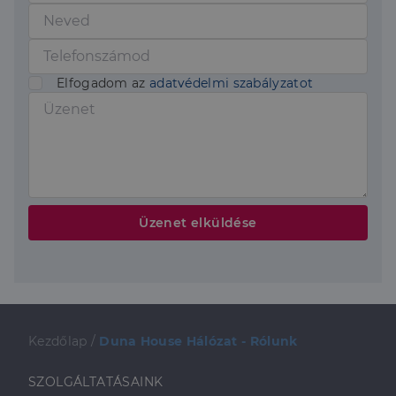
Elfogadom az
adatvédelmi szabályzatot
Üzenet elküldése
Kezdőlap
/
Duna House Hálózat - Rólunk
SZOLGÁLTATÁSAINK