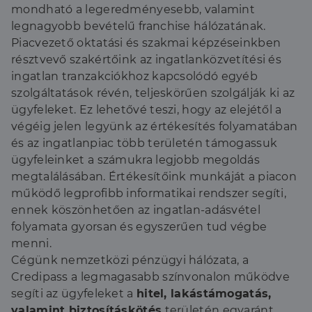
mondható a legeredményesebb, valamint
legnagyobb bevételű franchise hálózatának.
Piacvezető oktatási és szakmai képzéseinkben
résztvevő szakértőink az ingatlanközvetítési és
ingatlan tranzakciókhoz kapcsolódó egyéb
szolgáltatások révén, teljeskörűen szolgálják ki az
ügyfeleket. Ez lehetővé teszi, hogy az elejétől a
végéig jelen legyünk az értékesítés folyamatában
és az ingatlanpiac több területén támogassuk
ügyfeleinket a számukra legjobb megoldás
megtalálásában. Értékesítőink munkáját a piacon
működő legprofibb informatikai rendszer segíti,
ennek köszönhetően az ingatlan-adásvétel
folyamata gyorsan és egyszerűen tud végbe
menni.
Cégünk nemzetközi pénzügyi hálózata, a
Credipass a legmagasabb színvonalon működve
segíti az ügyfeleket a
hitel, lakástámogatás,
valamint biztosításkötés
területén egyaránt.