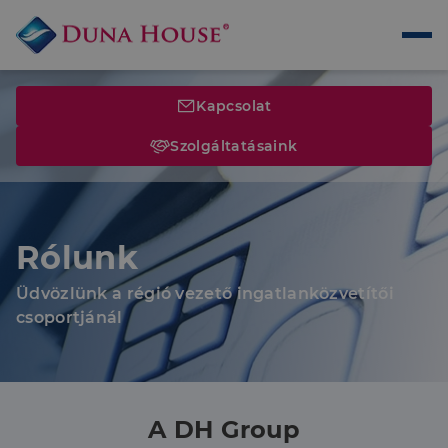
Kapcsolat
Szolgáltatásaink
Rólunk
Üdvözlünk a régió vezető ingatlanközvetítői
csoportjánál
A DH Group