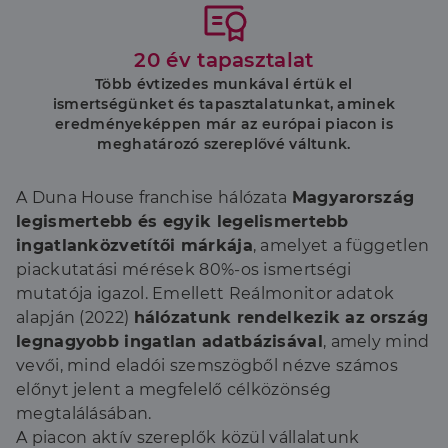
20 év tapasztalat
Több évtizedes munkával értük el
ismertségünket és tapasztalatunkat, aminek
eredményeképpen már az európai piacon is
meghatározó szereplővé váltunk.
A Duna House franchise hálózata
Magyarország
legismertebb és egyik legelismertebb
ingatlanközvetítői márkája
, amelyet a független
piackutatási mérések 80%-os ismertségi
mutatója igazol. Emellett Reálmonitor adatok
alapján (2022)
hálózatunk rendelkezik az ország
legnagyobb ingatlan adatbázisával
, amely mind
vevői, mind eladói szemszögből nézve számos
előnyt jelent a megfelelő célközönség
megtalálásában.
A piacon aktív szereplők közül vállalatunk