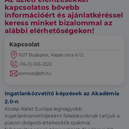
kliens azonosítóként
közösségi
kapcsolatos bővebb
A webhely minden
médián
oldalkérésében
keresztül
információért és ajánlatkéréssel
szerepel, és a
történő
webhely-elemzési
megosztására
keress minket bizalommal az
jelentések látogatói,
szolgál.
munkamenet- és
alábbi elérhetőségeken!
kampányadatainak
_fbp
2
A Facebook
Meta Platform
kiszámítására szolgál
hónap
egy sor olyan
Inc.
4 hét
reklámtermék
.dh.hu
Kapcsolat
szállítására
használja,
mint például
1027 Budapest, Kapás utca 6-12.
valós idejű
ajánlattétel
+36-(1)-555-2222
harmadik fél
hirdetőitől
elemzes@dh.hu
_gcl_au
2
Ezt a cookie-t
Google LLC
hónap
a Doubleclick
.dh.hu
4 hét
állítja be, és
információkat
Ingatlanközvetítő képzések az Akadémia
szolgáltat
arról, hogy a
2.0-n
végfelhasználó
hogyan
Közép-Kelet Európa legnagyobb
használja a
weboldalt, és
ingatlanközvetítőjeként feladatunknak tartjuk a
minden olyan
reklámról,
piacon dolgozó értékesítők szakmai
amelyet a