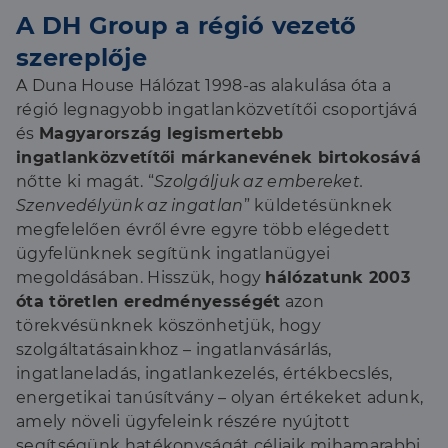
A DH Group a régió vezető
szereplője
A Duna House Hálózat 1998-as alakulása óta a
régió legnagyobb ingatlanközvetítői csoportjává
és
Magyarország legismertebb
ingatlanközvetítői márkanevének birtokosává
nőtte ki magát. “
Szolgáljuk az embereket.
Szenvedélyünk az ingatlan
” küldetésünknek
megfelelően évről évre egyre több elégedett
ügyfelünknek segítünk ingatlanügyei
megoldásában. Hisszük, hogy
hálózatunk 2003
óta töretlen eredményességét
azon
törekvésünknek köszönhetjük, hogy
szolgáltatásainkhoz – ingatlanvásárlás,
ingatlaneladás, ingatlankezelés, értékbecslés,
energetikai tanúsítvány – olyan értékeket adunk,
amely növeli ügyfeleink részére nyújtott
segítségünk hatékonyságát céljaik mihamarabbi