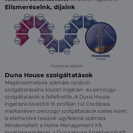
Elismeréseink, díjaink
Franchise díjaink
Duna House szolgáltatások
Magánszemélyek számára nyújtott
szolgáltatásaink között ingatlan- és pénzügyi
szolgáltatások is fellelhetők. A Duna House
ingatlanközvetítői fő profilján túl Credipass
márkanéven pénzügyi szolgáltatások széles körét
is elérhetővé tesszük ügyfeleink számára.
Mindemellett a Home Management Kft.
ingatlankezeléssel, a Duna House Értékbecslő Kft.