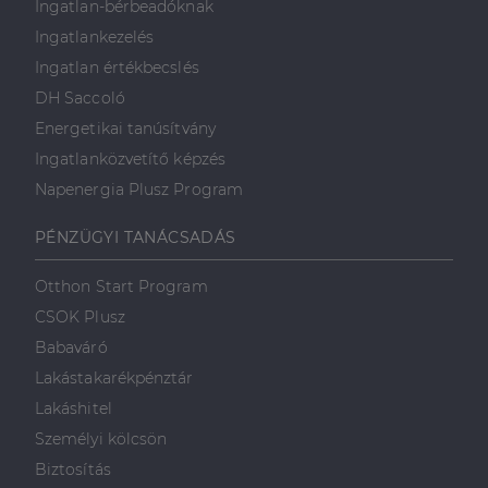
Ingatlan-bérbeadóknak
Ingatlankezelés
Ingatlan értékbecslés
DH Saccoló
Energetikai tanúsítvány
Ingatlanközvetítő képzés
Napenergia Plusz Program
PÉNZÜGYI TANÁCSADÁS
Otthon Start Program
CSOK Plusz
Babaváró
Lakástakarékpénztár
Lakáshitel
Személyi kölcsön
Biztosítás