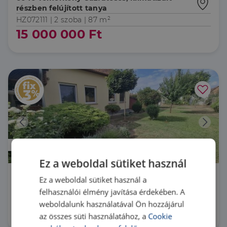
részben felújított tanya
HZ072111 |
2 szoba
| 87 m²
15 000 000 Ft
Prémium
Ez a weboldal sütiket használ
6100 Kiskunfélegyháza Kétgenerációs,
Ez a weboldal sütiket használ a
felújított ház üzlethelyiséggel
felhasználói élmény javítása érdekében. A
HZ060259 |
4 szoba
| 183 m²
weboldalunk használatával Ön hozzájárul
73 000 000 Ft
az összes süti használatához, a
Cookie