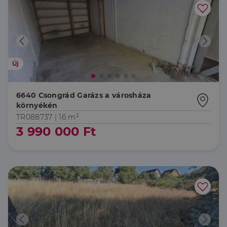
Új
6640 Csongrád Garázs a városháza
környékén
TR088737 |
16 m²
3 990 000 Ft