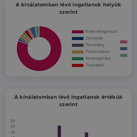
megadott feltételekkel rendelkezik. A feltételek
A kínálatomban lévő ingatlanok helyük
összehangolása komoly feladat, még akkor is, ha ez
szerint
elsőre nem tűnik annak. A tapasztalat ilyen
szempontból komoly segítség lehet. Keressenek
bizalommal!
A kínálatomban lévő ingatlanok értékük
szerint