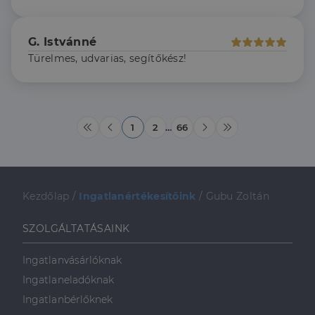
hónap
a Doubleclick
.dh.hu
4 hét
állítja be, és
információkat
szolgáltat
G. Istvánné
arról, hogy a
végfelhasználó
Türelmes, udvarias, segítőkész!
hogyan
használja a
weboldalt, és
minden olyan
reklámról,
amelyet a
végfelhasználó
1
2
…
66
láthatott,
mielőtt
meglátogatta
az említett
weboldalt.
Kezdőlap
/
Ingatlanértékesítőink
/
Gubu Zoltán
SZOLGÁLTATÁSAINK
Ingatlanvásárlóknak
Ingatlaneladóknak
Ingatlanbérlőknek