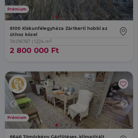
Prémium
6100 Kiskunfélegyháza Zártkerti hobbi az
úthoz közel
TK016767 |
1224 m²
2 800 000 Ft
Prémium
6646 Tömörkény Gázfűtéses, klimatizált