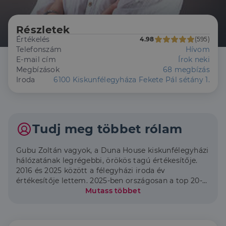
Részletek
Értékelés
4.98
(595)
Telefonszám
Hívom
E-mail cím
Írok neki
Megbízások
68 megbízás
Iroda
6100 Kiskunfélegyháza Fekete Pál sétány 1.
Tudj meg többet rólam
Gubu Zoltán vagyok, a Duna House kiskunfélegyházi
hálózatának legrégebbi, örökös tagú értékesítője.
2016 és 2025 között a félegyházi iroda év
értékesítője lettem. 2025-ben országosan a top 20-
ban végeztem mintegy 1500 értékesítő között. Az
Mutass többet
ingatlanok adás-vétele összetett dolog, a
tulajdonosok számára a jó vevő a megadott
feltételeket teljesíti, a vevők számára a jó ingatlan a