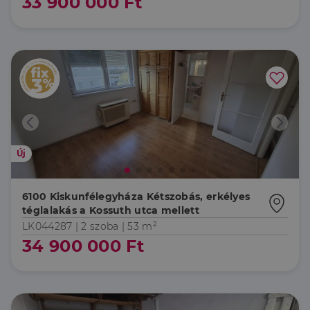
33 900 000 Ft
Új
6100 Kiskunfélegyháza Kétszobás, erkélyes
téglalakás a Kossuth utca mellett
LK044287 |
2 szoba
| 53 m²
34 900 000 Ft