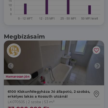
Megbízásaim
Hamarosan jön
6100 Kiskunfélegyháza Jó állapotú, 2 szobás,
erkélyes lakás a Kossuth utcánál
LK070505 |
2 szoba
| 53 m²