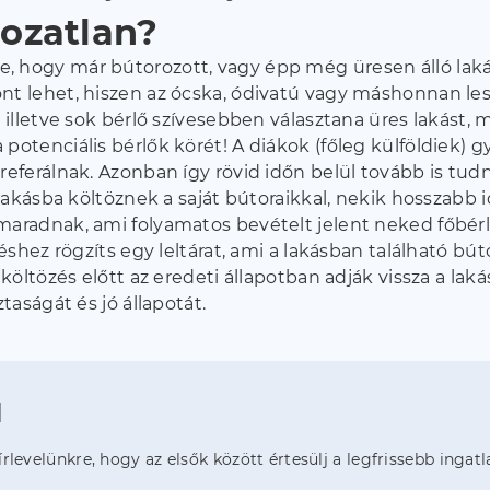
rozatlan?
, hogy már bútorozott, vagy épp még üresen álló laká
ont lehet, hiszen az ócska, ódivatú vagy máshonnan l
, illetve sok bérlő szívesebben választana üres lakást,
 potenciális bérlők körét! A diákok (főleg külföldiek)
referálnak. Azonban így rövid időn belül tovább is tud
 lakásba költöznek a saját bútoraikkal, nekik hosszabb 
maradnak, ami folyamatos bevételt jelent neked főbér
déshez rögzíts egy leltárat, ami a lakásban található bú
költözés előtt az eredeti állapotban adják vissza a laká
taságát és jó állapotát.
l
hírlevelünkre, hogy az elsők között értesülj a legfrissebb ingatl