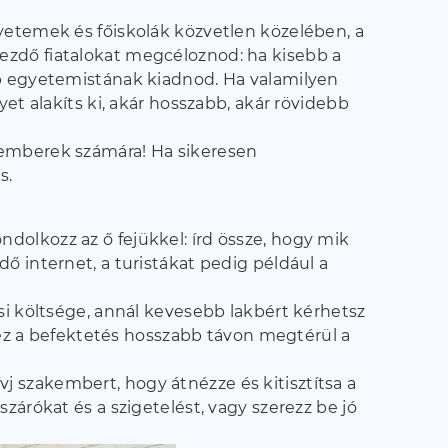
yetemek és főiskolák közvetlen közelében, a
ezdő fiatalokat megcéloznod: ha kisebb a
bb egyetemistának kiadnod. Ha valamilyen
et alakíts ki, akár hosszabb, akár rövidebb
 emberek számára! Ha sikeresen
s.
dolkozz az ő fejükkel: írd össze, hogy mik
ő internet, a turistákat pedig például a
si költsége, annál kevesebb lakbért kérhetsz
n ez a befektetés hosszabb távon megtérül a
 szakembert, hogy átnézze és kitisztítsa a
zárókat és a szigetelést, vagy szerezz be jó