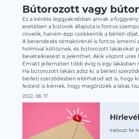
Bútorozott vagy búto
Ez a kérdés leggyakrabban annak a függvénye
esetében a bútorok állapota is fontos szemp
növelik, hanem épp csökkentik a bérleti díjat
A berendezés témakörénél is fontos ismerni a
holmival költöznek, és bútorozott lakásokat p
bevételkiesést is jelenthet. Akik viszont üres
Emiatt jellemzően több évig is egy lakásban 
Ha bútorozott lakást adsz ki, a bérleti szerző
bérleti szerződésben előírhatod azt is, hogy ki
festést is kérnek, hogy megőrizzék a lakás tisz
2022. 08. 17.
Hírlevé
Iratkozz fel 