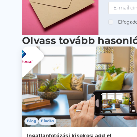
Elfogad
Olvass tovább hason
Blog
Eladás
Ingatlanfotózási kisokos: add el 