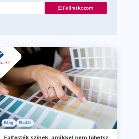
Feliratkozom
Blog
Eladás
Falfesték színek, amikkel nem lőhetsz 