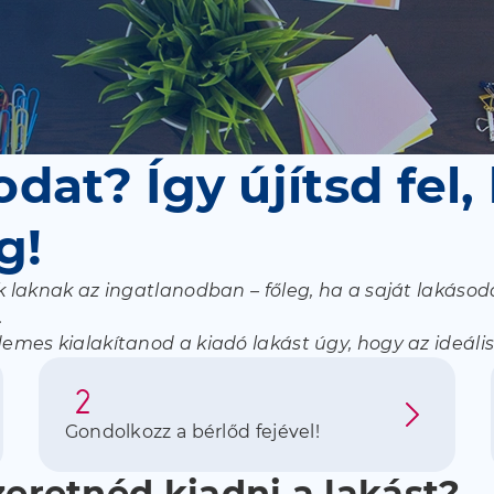
dat? Így újítsd fel,
eg!
laknak az ingatlanodban – főleg, ha a saját lakásoda
.
es kialakítanod a kiadó lakást úgy, hogy az ideális
Gondolkozz a bérlőd fejével!
eretnéd kiadni a lakást?