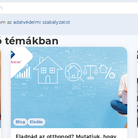
om az
adatvédelmi szabályzatot
ló témákban
Blog
Eladás
Eladnád az otthonod? Mutatjuk, hogy 