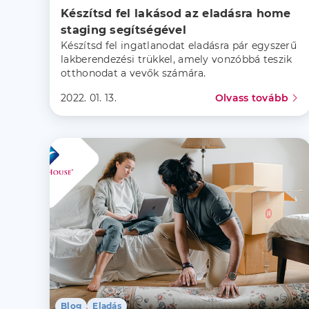
Készítsd fel lakásod az eladásra home 
staging segítségével
Készítsd fel ingatlanodat eladásra pár egyszerű
lakberendezési trükkel, amely vonzóbbá teszik
otthonodat a vevők számára.
2022. 01. 13.
Olvass tovább
Blog
Eladás