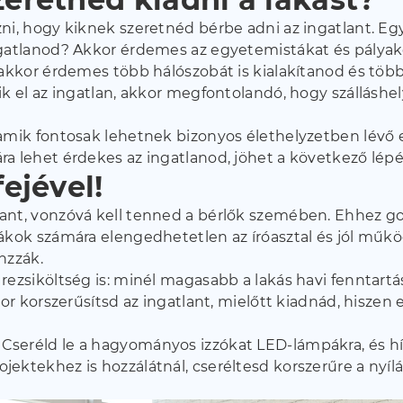
ni, hogy kiknek szeretnéd bérbe adni az ingatlant. Eg
ngatlanod? Akkor érdemes az egyetemistákat és pályak
, akkor érdemes több hálószobát is kialakítanod és tö
k el az ingatlan, akkor megfontolandó, hogy szálláshely
 amik fontosak lehetnek bizonyos élethelyzetben lévő
a lehet érdekes az ingatlanod, jöhet a következő lépé
fejével!
nt, vonzóvá kell tenned a bérlők szemében. Ehhez gon
kok számára elengedhetetlen az íróasztal és jól működ
nzzák.
rezsiköltség is: minél magasabb a lakás havi fenntartá
kor korszerűsítsd az ingatlant, mielőtt kiadnád, hisze
seréld le a hagyományos izzókat LED-lámpákra, és hívj
ktekhez is hozzálátnál, cseréltesd korszerűre a nyílás