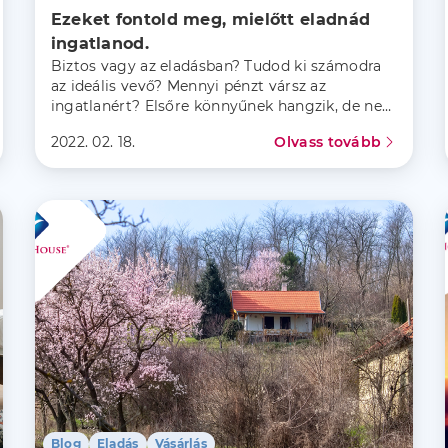
Ezeket fontold meg, mielőtt eladnád 
ingatlanod.
Biztos vagy az eladásban? Tudod ki számodra
az ideális vevő? Mennyi pénzt vársz az
ingatlanért? Elsőre könnyűnek hangzik, de nem
árt tisztázni ezeket a kérdéseket!
2022. 02. 18.
Olvass tovább
Blog
Eladás
Vásárlás