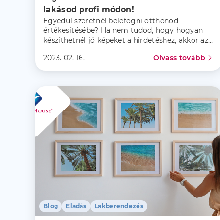
lakásod profi módon!
Egyedül szeretnél belefogni otthonod
értékesítésébe? Ha nem tudod, hogy hogyan
készíthetnél jó képeket a hirdetéshez, akkor az
alábbi blogbejegyzésünk épp neked szól!
2023. 02. 16.
Olvass tovább
Blog
Eladás
Lakberendezés