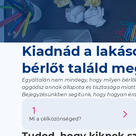
Kiadnád a lakáso
bérlőt találd m
Egyáltalán nem mindegy, hogy milyen bérlők 
aggódsz annak állapota és tisztasága miatt
Bejegyzésünkben segítünk, hogy hogyan érdem
Mi a célközönséged?
Tudod, hogy kiknek sz