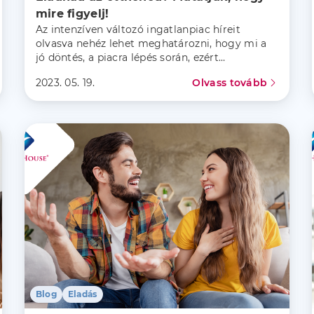
mire figyelj!
Az intenzíven változó ingatlanpiac híreit
olvasva nehéz lehet meghatározni, hogy mi a
jó döntés, a piacra lépés során, ezért
összegyűjtöttük, hogy mire érdemes figyelni,
2023. 05. 19.
Olvass tovább
ha 2023-ban értékesítenéd az otthonod!
Blog
Eladás