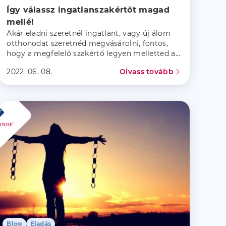
Így válassz ingatlanszakértőt magad 
mellé!
Akár eladni szeretnél ingatlant, vagy új álom
otthonodat szeretnéd megvásárolni, fontos,
hogy a megfelelő szakértő legyen melletted az
adásvétel során.
2022. 06. 08.
Olvass tovább
Blog
Eladás