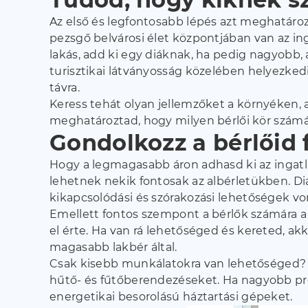
Az első és legfontosabb lépés azt meghatároz
pezsgő belvárosi élet központjában van az i
lakás, add ki egy diáknak, ha pedig nagyobb
turisztikai látványosság közelében helyezkedi
távra.
Keress tehát olyan jellemzőket a környéken,
meghatároztad, hogy milyen bérlői kör számár
Gondolkozz a bérlőid 
Hogy a legmagasabb áron adhasd ki az ingatla
lehetnek nekik fontosak az albérletükben. Diá
kikapcsolódási és szórakozási lehetőségek vo
Emellett fontos szempont a bérlők számára a 
el érte. Ha van rá lehetőséged és kereted, ak
magasabb lakbér által.
Csak kisebb munkálatokra van lehetőséged? C
hűtő- és fűtőberendezéseket. Ha nagyobb proje
energetikai besorolású háztartási gépeket.