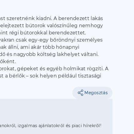
st szeretnénk kiadni. A berendezett lakás
eselejtezett bútorok valószínűleg nemhogy
 mint régi bútorokkal berendezettet.
 gyakran csak egy-egy bőröndnyi személyes
nak állni, ami akár több hónapnyi
idő és nagyobb költség lakhelyet váltani.
lőként.
torokat, gépeket és egyéb holmikat rögzíti. A
st a bérlők – sok helyen például tisztasági
Megosztás
anokról, izgalmas ajánlatokról és piaci hírekről!