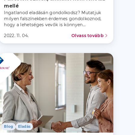
mellé 
Ingatlanod eladásán gondolkodsz? Mutatjuk
milyen falszínekben érdemes gondolkoznod,
hogy a lehetséges vevők is könnyen
magukénak érezhessék az ingatlant!
2022. 11. 04.
Olvass tovább
Blog
Eladás