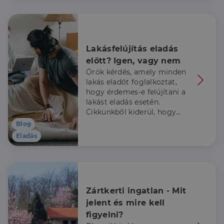
szállítására
használja,
mint például
valós idejű
ajánlattétel
harmadik fél
hirdetőitől
Lakásfelújítás eladás 
előtt? Igen, vagy nem
_gcl_au
2
Ezt a cookie-t
Google LLC
hónap
a Doubleclick
.dh.hu
Örök kérdés, amely minden
4 hét
állítja be, és
lakás eladót foglalkoztat,
információkat
szolgáltat
hogy érdemes-e felújítani a
arról, hogy a
lakást eladás esetén.
végfelhasználó
hogyan
Cikkünkből kiderül, hogy
használja a
miket kell mérlegelni a
weboldalt, és
Blog
minden olyan
döntés előtt.
Eladás
reklámról,
amelyet a
végfelhasználó
láthatott,
mielőtt
meglátogatta
az említett
weboldalt.
Zártkerti ingatlan - Mit 
jelent és mire kell 
figyelni?