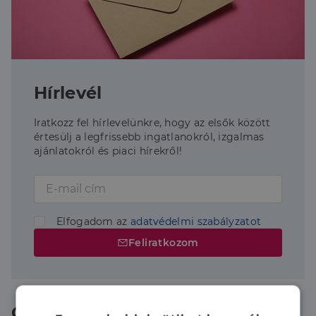
Hírlevél
Iratkozz fel hírlevelünkre, hogy az elsők között
értesülj a legfrissebb ingatlanokról, izgalmas
ajánlatokról és piaci hírekről!
Elfogadom az
adatvédelmi szabályzatot
Feliratkozom
Olvass tovább hasonló