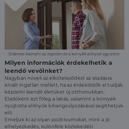
Érdemes kiemelni az ingatlan és a környék előnyeit egyaránt.
Milyen információk érdekelhetik a
leendő vevőinket?
Nagyban növeli az elköteleződést az eladásra
kínált ingatlan mellett, ha az érdeklődők el tudják
képzelni leendő életüket új otthonukban.
Eladóként ezt főleg a lakás, valamint a környék
nyújtotta előnyök kihangsúlyozásával segíthetjük
elő.
Emeljük ki az olyan pozitívumokat, mint a jó
elhelyezkedés, különféle közlekedési