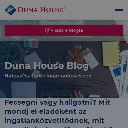
Vissza a blogra
Duna House Blog
Naprakész tudás ingatlanügyekben
Fecsegni vagy hallgatni? Mit
mondj el eladóként az
ingatlanközvetítődnek, mit