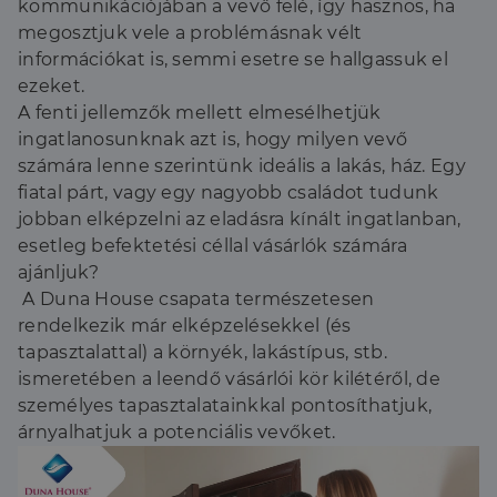
kommunikációjában a vevő felé, így hasznos, ha
megosztjuk vele a problémásnak vélt
információkat is, semmi esetre se hallgassuk el
ezeket.
A fenti jellemzők mellett elmesélhetjük
ingatlanosunknak azt is, hogy milyen vevő
számára lenne szerintünk ideális a lakás, ház. Egy
fiatal párt, vagy egy nagyobb családot tudunk
jobban elképzelni az eladásra kínált ingatlanban,
esetleg befektetési céllal vásárlók számára
ajánljuk?
A Duna House csapata természetesen
rendelkezik már elképzelésekkel (és
tapasztalattal) a környék, lakástípus, stb.
ismeretében a leendő vásárlói kör kilétéről, de
személyes tapasztalatainkkal pontosíthatjuk,
árnyalhatjuk a potenciális vevőket.