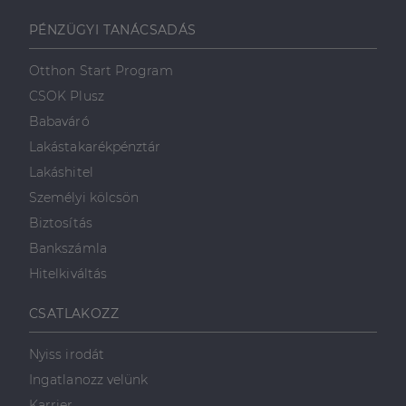
PÉNZÜGYI TANÁCSADÁS
Otthon Start Program
CSOK Plusz
Babaváró
Lakástakarékpénztár
Lakáshitel
Személyi kölcsön
Biztosítás
Bankszámla
Hitelkiváltás
CSATLAKOZZ
Nyiss irodát
Ingatlanozz velünk
Karrier