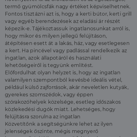
termő gyümölcsfák nagy értéket képviselhetnek.
Fontos tisztázni azt is, hogy a kerti bútor, kerti grill
vagy egyéb berendezések az eladási ár részét
képezik-e. Tájékoztassuk ingatlanosunkat arról is,
hogy mikor és milyen jellegű felújításon,
átépítésen esett át a lakás, ház, vagy esetlegesen
a kert. Ha pincével vagy padlással rendelkezik az
ingatlan, azok állapotáról és használati
lehetőségeiről is tegyünk említést.
Előfordulhat olyan helyzet is, hogy az ingatlan
valamilyen szempontból kevésbé ideális vétel,
például külső zajforrások, akár neveletlen kutyák,
gyerekes szomszédok, vagy éppen
szórakozóhelyek közelsége, esetleg időszakos
közlekedési dugók miatt. Lehetséges, hogy
felújításra szorulna az ingatlan
Közvetítőnk a segítségünkre lehet az ilyen
jelenségek őszinte, mégis megnyerő