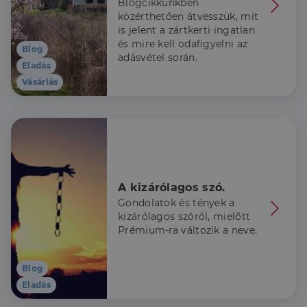
Blogcikkünkben
közérthetően átvesszük, mit
is jelent a zártkerti ingatlan
és mire kell odafigyelni az
Blog
adásvétel során.
Eladás
Vásárlás
A kizárólagos szó.
Gondolatok és tények a
kizárólagos szóról, mielőtt
Prémium-ra változik a neve.
Blog
Eladás