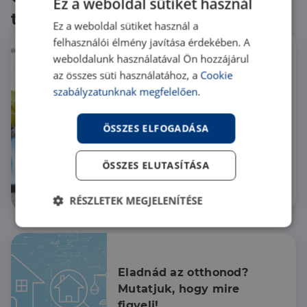
Ez a weboldal sütiket használ
témákban
Ez a weboldal sütiket használ a
felhasználói élmény javítása érdekében. A
weboldalunk használatával Ön hozzájárul
Ingatlanfotózási 
az összes süti használatához, a
Cookie
kisokos: add el lakásod 
szabályzatunknak megfelelően.
profi módon!
Egyedül szeretnél belefogni
ÖSSZES ELFOGADÁSA
otthonod értékesítésébe? Ha
nem tudod, hogy hogyan
készíthetnél jó képeket a
ÖSSZES ELUTASÍTÁSA
hirdetéshez, akkor az alábbi
Blog
blogbejegyzésünk épp neked
Eladás
RÉSZLETEK MEGJELENÍTÉSE
szól!
Elengedhetetlenül
Teljesítmény
szükséges
Eladnád az otthonod? 
Mutatjuk, hogy mire 
Célzás
Funkcionalitás
figyelj!