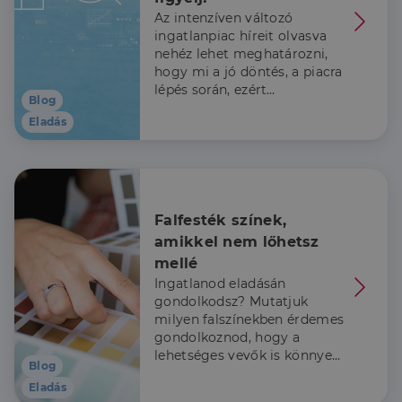
Az intenzíven változó
ingatlanpiac híreit olvasva
nehéz lehet meghatározni,
hogy mi a jó döntés, a piacra
lépés során, ezért
Blog
összegyűjtöttük, hogy mire
Elengedhetetlenül szükséges
Teljesítmény
Eladás
érdemes figyelni, ha 2023-
Célzás
Funkcionalitás
ban értékesítenéd az
otthonod!
Az elengedhetetlenül szükséges sütik lehetővé teszik
a webhely alapvető funkcióit, például a felhasználói
bejelentkezést és a fiókkezelést. A weboldal nem
használható megfelelően az elengedhetetlenül
Falfesték színek, 
szükséges sütik nélkül.
amikkel nem lőhetsz 
Szolgáltató
/
Név
Lejárat
Leírás
mellé 
Domain
Ingatlanod eladásán
li_gc
5
A cookie-k nem
LinkedIn
gondolkodsz? Mutatjuk
hónap
alapvető célokra
Corporation
4 hét
történő
.linkedin.com
milyen falszínekben érdemes
felhasználásához
gondolkoznod, hogy a
való
hozzájárulás
lehetséges vevők is könnyen
Blog
tárolására
magukénak érezhessék az
szolgál
Eladás
ingatlant!