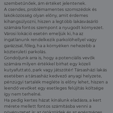
szembetűnőek, ám értéket jelentenek.
A csendes, problémamentes szomszédok és
lakóközösség olyan előny, amit érdemes
kihangsúlyozni, hiszen a legtöbb lakásvásárló
számára fontos szempont a nyugodt környezet.
Városi lokáció esetén emeljük ki, ha az
ingatlanunk rendelkezik parkolóhellyel vagy
garázzsal, főleg, ha a környéken nehezebb a
közterületi parkolás.
Gondoljunk arra is, hogy a potenciális vevők
számára milyen értékkel bírhat egy közeli
kutyafuttató, park vagy játszótér! Társasházi lakás
esetében a társasház kedvező anyagi helyzete,
pénzügyi tartalék megléte is előny lehet, hiszen a
leendő vevőket egy esetleges felújítás költsége
így nem terhelné.
Ha pedig kertes házat kínálunk eladásra, a kert
mérete mellett fontos számításba venni a
növényzetet is: az örökzöldek és az egészséges,