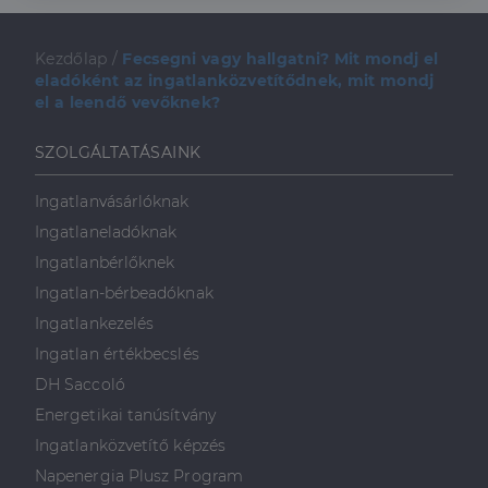
Kezdőlap
/
Fecsegni vagy hallgatni? Mit mondj el
eladóként az ingatlanközvetítődnek, mit mondj
el a leendő vevőknek?
SZOLGÁLTATÁSAINK
Ingatlanvásárlóknak
Ingatlaneladóknak
Ingatlanbérlőknek
Ingatlan-bérbeadóknak
Ingatlankezelés
Ingatlan értékbecslés
DH Saccoló
Energetikai tanúsítvány
Ingatlanközvetítő képzés
Napenergia Plusz Program