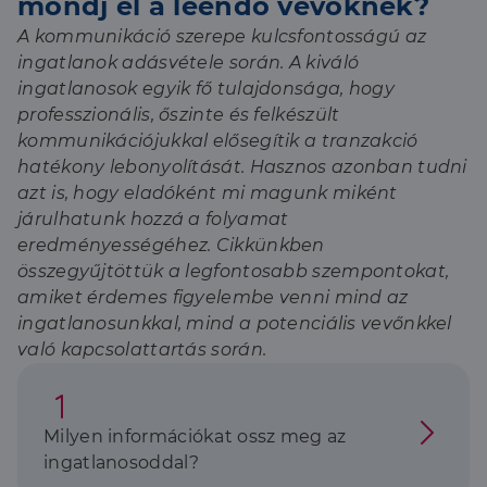
mondj el a leendő vevőknek?
A kommunikáció szerepe kulcsfontosságú az
ingatlanok adásvétele során. A kiváló
ingatlanosok egyik fő tulajdonsága, hogy
professzionális, őszinte és felkészült
kommunikációjukkal elősegítik a tranzakció
hatékony lebonyolítását. Hasznos azonban tudni
azt is, hogy eladóként mi magunk miként
járulhatunk hozzá a folyamat
eredményességéhez. Cikkünkben
összegyűjtöttük a legfontosabb szempontokat,
amiket érdemes figyelembe venni mind az
ingatlanosunkkal, mind a potenciális vevőnkkel
való kapcsolattartás során.
Milyen információkat ossz meg az
ingatlanosoddal?