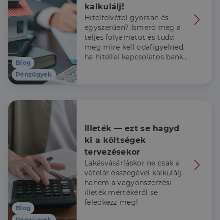
harmadik fél
kalkulálj!
hirdetőitől
Hitelfelvétel gyorsan és
_gcl_au
2
Ezt a cookie-t
Google LLC
egyszerűen? Ismerd meg a
hónap
a Doubleclick
.dh.hu
4 hét
állítja be, és
teljes folyamatot és tudd
információkat
meg mire kell odafigyelned,
szolgáltat
ha hitellel kapcsolatos banki
arról, hogy a
Blog
végfelhasználó
ügyintézésbe kezdesz.
hogyan
Pénzügyek
használja a
weboldalt, és
minden olyan
reklámról,
amelyet a
végfelhasználó
láthatott,
mielőtt
Illeték — ezt se hagyd 
meglátogatta
az említett
ki a költségek 
weboldalt.
tervezésekor 
Lakásvásárláskor ne csak a
vételár összegével kalkulálj,
hanem a vagyonszerzési
illeték mértékéről se
feledkezz meg!
Blog
Pénzügyek