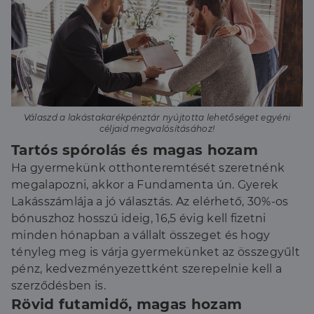
Válaszd a lakástakarékpénztár nyújtotta lehetőséget egyéni
céljaid megvalósításához!
Tartós spórolás és magas hozam
Ha gyermekünk otthonteremtését szeretnénk
megalapozni, akkor a Fundamenta ún. Gyerek
Lakásszámlája a jó választás. Az elérhető, 30%-os
bónuszhoz hosszú ideig, 16,5 évig kell fizetni
minden hónapban a vállalt összeget és hogy
tényleg meg is várja gyermekünket az összegyűlt
pénz, kedvezményezettként szerepelnie kell a
szerződésben is.
Rövid futamidő, magas hozam