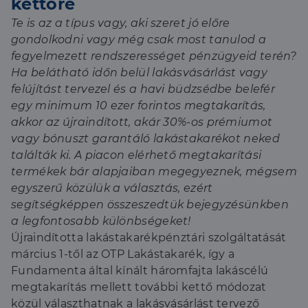
kettőre
Te is az a típus vagy, aki szeret jó előre
gondolkodni vagy még csak most tanulod a
fegyelmezett rendszerességet pénzügyeid terén?
Ha belátható időn belül lakásvásárlást vagy
felújítást tervezel és a havi büdzsédbe belefér
egy minimum 10 ezer forintos megtakarítás,
akkor az újraindított, akár 30%-os prémiumot
vagy bónuszt garantáló lakástakarékot neked
találták ki. A piacon elérhető megtakarítási
termékek bár alapjaiban megegyeznek, mégsem
egyszerű közülük a választás, ezért
segítségképpen összeszedtük bejegyzésünkben
a legfontosabb különbségeket!
Újraindította lakástakarékpénztári szolgáltatását
március 1-től az OTP Lakástakarék, így a
Fundamenta által kínált háromfajta lakáscélú
megtakarítás mellett további kettő módozat
közül választhatnak a lakásvásárlást tervező