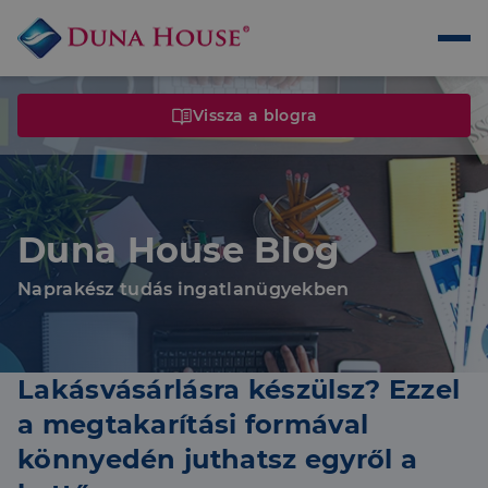
Vissza a blogra
Duna House Blog
Naprakész tudás ingatlanügyekben
Lakásvásárlásra készülsz? Ezzel
a megtakarítási formával
könnyedén juthatsz egyről a