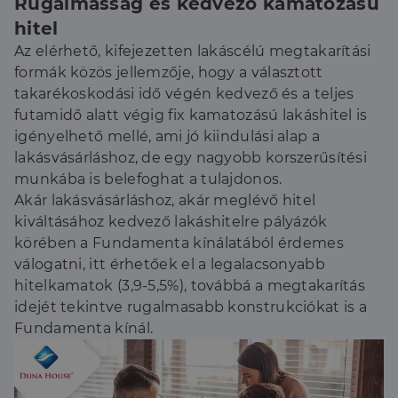
Rugalmasság és kedvező kamatozású
hitel
Az elérhető, kifejezetten lakáscélú megtakarítási
formák közös jellemzője, hogy a választott
takarékoskodási idő végén kedvező és a teljes
futamidő alatt végig fix kamatozású lakáshitel is
igényelhető mellé, ami jó kiindulási alap a
lakásvásárláshoz, de egy nagyobb korszerűsítési
munkába is belefoghat a tulajdonos.
Akár lakásvásárláshoz, akár meglévő hitel
kiváltásához kedvező lakáshitelre pályázók
körében a Fundamenta kínálatából érdemes
válogatni, itt érhetőek el a legalacsonyabb
hitelkamatok (3,9-5,5%), továbbá a megtakarítás
idejét tekintve rugalmasabb konstrukciókat is a
Fundamenta kínál.