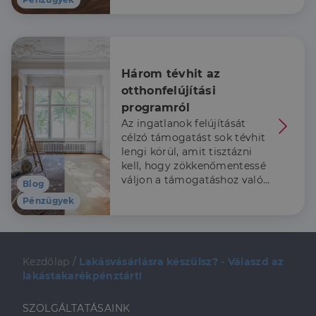
Három tévhit az 
otthonfelújítási 
programról
Az ingatlanok felújítását
célzó támogatást sok tévhit
lengi körül, amit tisztázni
kell, hogy zökkenőmentessé
váljon a támogatáshoz való
Blog
hozzájutás.
Pénzügyek
Kezdőlap
/
Lakásvásárlásra készülsz? - Válaszd az
lakástakarékpénztárt!
SZOLGÁLTATÁSAINK