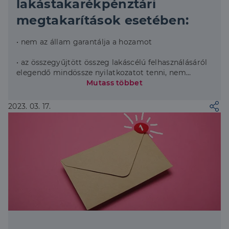
lakástakarékpénztári
megtakarítások esetében:
• nem az állam garantálja a hozamot
• az összegyűjtött összeg lakáscélú felhasználásáról
elegendő mindössze nyilatkozatot tenni, nem
szükséges számlával igazolni a teljesítést
Mutass többet
• bármelyik szolgáltató mellett dönt is az ügyfél,
2023. 03. 17.
bármennyi megtakarítási szerződést megköthet,
sőt, akár az OTP-nél és a Fundamentánál is
takarékoskodhat egyszerre.