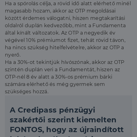
Ha a spórolás célja, a rövid idő alatt elérhető minél
magasabb hozam, akkor az OTP megoldásai
között érdemes válogatni, hiszen megtakarítási
oldalról duplán kedvezőbb, mint a Fundamenta
által kínált változatok. Az OTP a negyedik év
végével 10% prémiumot fizet, tehát rövid távon,
ha nincs szükség hitelfelvételre, akkor az OTP a
nyerő.
Ha a 30%-ot tekintjük hívószónak, akkor az OTP
szintén duplán veri a Fundamentát, hiszen az
OTP-nél 8 év alatt a 30%-os prémium bárki
számára elérhető és még gyermek sem
szükséges hozzá.
A Credipass pénzügyi
szakértői szerint kiemelten
FONTOS, hogy az újraindított