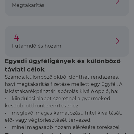
Megtakarítás
Futamidő és hozam
Egyedi ügyféligények és különböző
távlati célok
Számos, különböző okból dönthet rendszeres,
havi megtakarítás fizetése mellett egy ügyfél. A
lakástakarékpénztári spórolás kiváló opció, ha:
• kiindulási alapot szeretnél a gyermeked
későbbi otthonteremtéséhez,
• meglévő, magas kamatozású hitel kiváltását,
elő- vagy végtörlesztését tervezed,
• minél magasabb hozam elérésére törekszel.