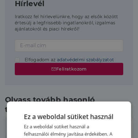
Hírlevél
Iratkozz fel hírlevelünkre, hogy az elsők között
értesülj a legfrissebb ingatlanokról, izgalmas
ajánlatokról és piaci hírekről!
Elfogadom az
adatvédelmi szabályzatot
Feliratkozom
Olvass tovább hasonló
témákban
Ez a weboldal sütiket használ
Ez a weboldal sütiket használ a
felhasználói élmény javítása érdekében. A
Így spórolj álmaid 