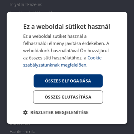
Ingatlankezelés
Ingatlan értékbecslés
DH Saccoló
Ez a weboldal sütiket használ
Energetikai tanúsítvány
Ez a weboldal sütiket használ a
Ingatlanközvetítő képzés
felhasználói élmény javítása érdekében. A
Napenergia Plusz Program
weboldalunk használatával Ön hozzájárul
az összes süti használatához, a
Cookie
PÉNZÜGYI TANÁCSADÁS
szabályzatunknak megfelelően.
Otthon Start Program
ÖSSZES ELFOGADÁSA
CSOK Plusz
Babaváró
ÖSSZES ELUTASÍTÁSA
Lakástakarékpénztár
Lakáshitel
RÉSZLETEK MEGJELENÍTÉSE
Személyi kölcsön
Biztosítás
Elengedhetetlenül
Teljesítmény
szükséges
Bankszámla