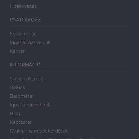
Hitelkiváltás
Célzás
Funkcionalitás
CSATLAKOZZ
Nyiss irodát
Ingatlanozz velünk
Karrier
Elengedhetetlenül szükséges
Teljesítmény
INFORMÁCIÓ
Célzás
Funkcionalitás
Szakértőkereső
Az elengedhetetlenül szükséges sütik lehetővé teszik
Rólunk
a webhely alapvető funkcióit, például a felhasználói
bejelentkezést és a fiókkezelést. A weboldal nem
Barométer
használható megfelelően az elengedhetetlenül
szükséges sütik nélkül.
Ingatlanpiaci hírek
Szolgáltató
/
Blog
Név
Lejárat
Leírás
Domain
Kapcsolat
li_gc
5
A cookie-k nem
LinkedIn
Gyakran ismételt kérdések
hónap
alapvető célokra
Corporation
4 hét
történő
.linkedin.com