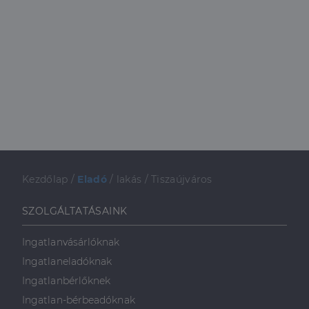
Kezdőlap
/
Eladó
/
lakás
/
Tiszaújváros
SZOLGÁLTATÁSAINK
Ingatlanvásárlóknak
Ingatlaneladóknak
Ingatlanbérlőknek
Ingatlan-bérbeadóknak