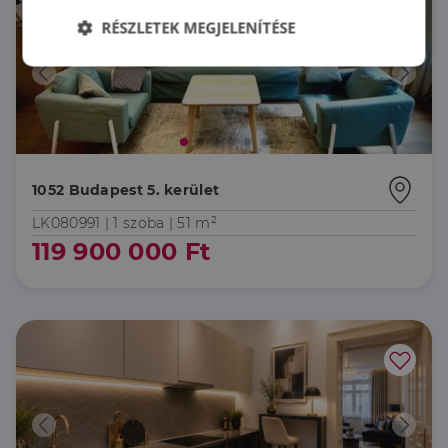
RÉSZLETEK MEGJELENÍTÉSE
Elengedhetetlenül
Teljesítmény
szükséges
Célzás
Funkcionalitás
1052 Budapest 5. kerület
LK080991 |
1 szoba
| 51 m²
119 900 000 Ft
Elengedhetetlenül szükséges
Teljesítmény
Célzás
Funkcionalitás
Az elengedhetetlenül szükséges sütik lehetővé teszik
a webhely alapvető funkcióit, például a felhasználói
bejelentkezést és a fiókkezelést. A weboldal nem
használható megfelelően az elengedhetetlenül
szükséges sütik nélkül.