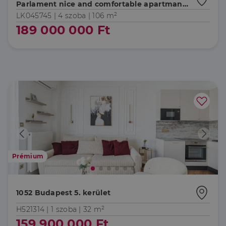
Parlament nice and comfortable apartman
for sale
LK045745 |
4 szoba
| 106 m²
189 000 000 Ft
Prémium
1052 Budapest 5. kerület
H521314 |
1 szoba
| 32 m²
159 900 000 Ft