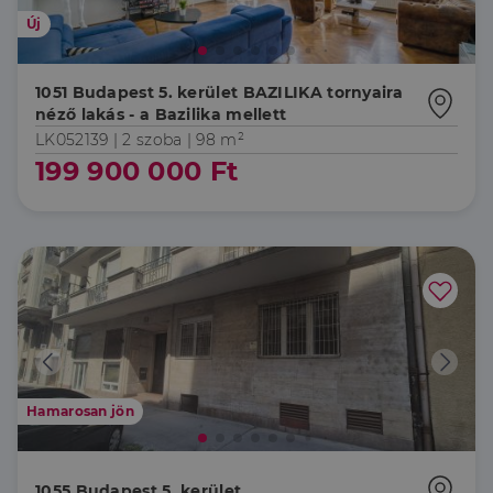
Új
1051 Budapest 5. kerület BAZILIKA tornyaira
néző lakás - a Bazilika mellett
LK052139 |
2 szoba
| 98 m²
199 900 000 Ft
Hamarosan jön
1055 Budapest 5. kerület