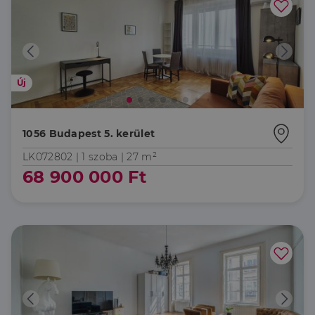
Új
1056 Budapest 5. kerület
LK072802 |
1 szoba
| 27 m²
68 900 000 Ft