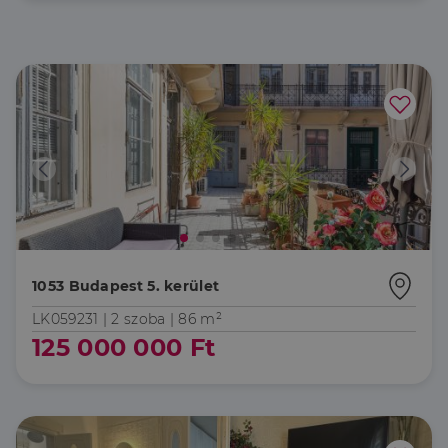
1053 Budapest 5. kerület
LK059231 |
2 szoba
| 86 m²
125 000 000 Ft