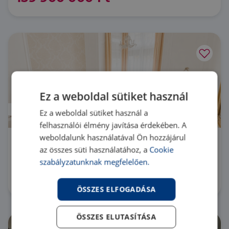
Ez a weboldal sütiket használ
Prémium
Ez a weboldal sütiket használ a
felhasználói élmény javítása érdekében. A
weboldalunk használatával Ön hozzájárul
1054 Budapest 5. kerület Parlament
az összes süti használatához, a
Cookie
közelében
szabályzatunknak megfelelően.
LK077519 |
1 szoba
| 42 m²
126 000 000 Ft
ÖSSZES ELFOGADÁSA
ÖSSZES ELUTASÍTÁSA