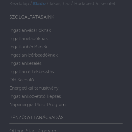
Kezdőlap
/
Eladó
/
lakás, ház
/
Budapest 5. kerület
SZOLGÁLTATÁSAINK
Ingatlanvásárlóknak
Ingatlaneladóknak
Ingatlanbérlőknek
Ingatlan-bérbeadóknak
Ingatlankezelés
Ingatlan értékbecslés
DH Saccoló
Energetikai tanúsítvány
Ingatlanközvetítő képzés
Napenergia Plusz Program
PÉNZÜGYI TANÁCSADÁS
Otthon Start Program