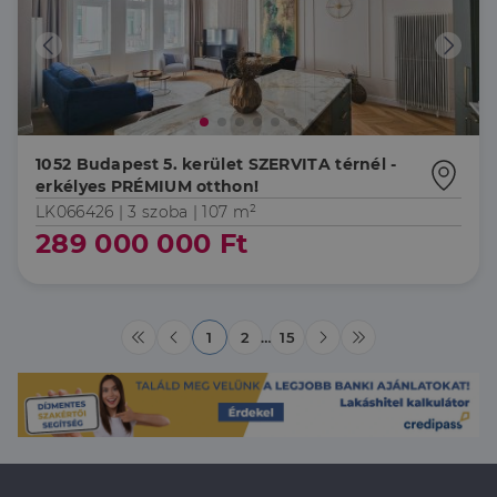
reklámról,
amelyet a
végfelhasználó
láthatott,
mielőtt
meglátogatta
az említett
weboldalt.
1052 Budapest 5. kerület SZERVITA térnél -
erkélyes PRÉMIUM otthon!
LK066426 |
3 szoba
| 107 m²
289 000 000 Ft
1
2
…
15