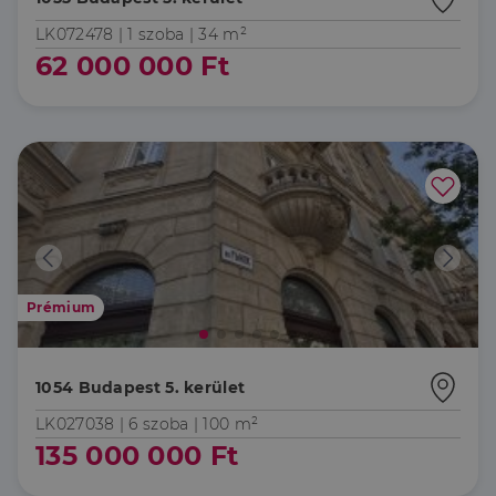
LK072478 |
1 szoba
| 34 m²
62 000 000 Ft
Prémium
1054 Budapest 5. kerület
LK027038 |
6 szoba
| 100 m²
135 000 000 Ft