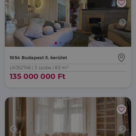
1054 Budapest 5. kerület
LK052746 |
3 szoba
| 83 m²
135 000 000 Ft