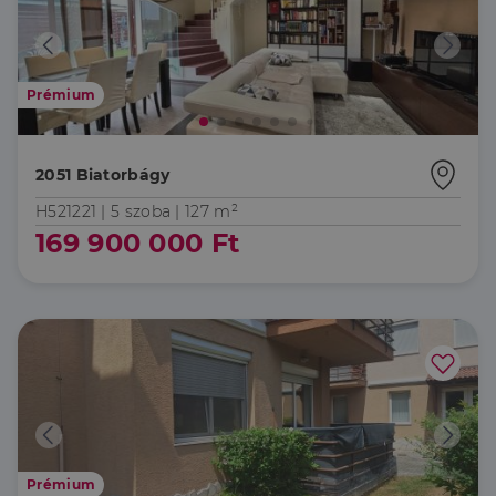
Prémium
2051 Biatorbágy
H521221 |
5 szoba
| 127 m²
169 900 000 Ft
Prémium