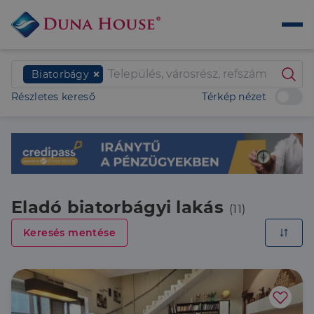
Biatorbágy
Részletes kereső
Térkép nézet
Eladó biatorbágyi lakás
(11)
Keresés mentése