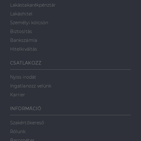
végfelhasználó
Lakástakarékpénztár
láthatott,
mielőtt
Lakáshitel
meglátogatta
az említett
Személyi kölcsön
weboldalt.
Biztosítás
Bankszámla
Hitelkiváltás
CSATLAKOZZ
Nyiss irodát
Ingatlanozz velünk
Karrier
INFORMÁCIÓ
Szakértőkereső
Rólunk
Barométer