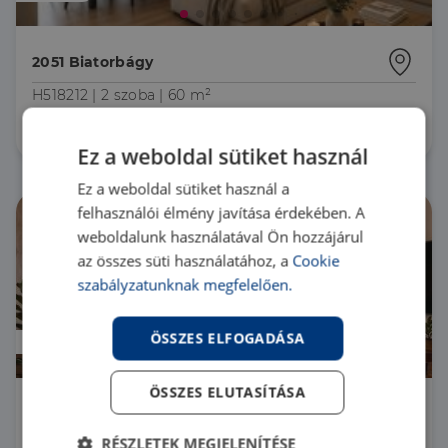
2051 Biatorbágy
H518212 |
2 szoba
| 60 m²
88 990 000 Ft
Ez a weboldal sütiket használ
Ez a weboldal sütiket használ a
felhasználói élmény javítása érdekében. A
weboldalunk használatával Ön hozzájárul
az összes süti használatához, a
Cookie
szabályzatunknak megfelelően.
ÖSSZES ELFOGADÁSA
Áresés
ÖSSZES ELUTASÍTÁSA
2051 Biatorbágy Zöldsziget lakópark
RÉSZLETEK MEGJELENÍTÉSE
HZ092183 |
5 szoba
| 100 m²