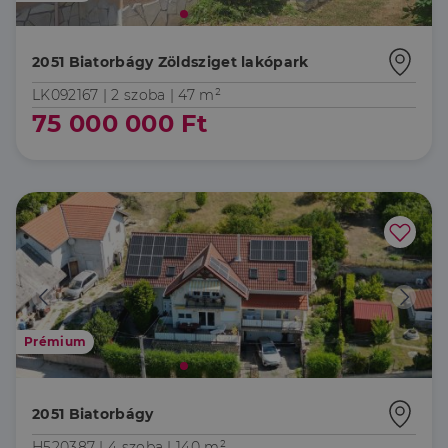
2051 Biatorbágy Zöldsziget lakópark
LK092167 |
2 szoba
| 47 m²
75 000 000 Ft
Prémium
2051 Biatorbágy
H520387 |
4 szoba
| 140 m²