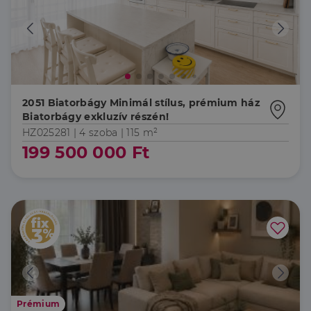
2051 Biatorbágy Minimál stílus, prémium ház
Biatorbágy exkluzív részén!
HZ025281 |
4 szoba
| 115 m²
199 500 000 Ft
Prémium