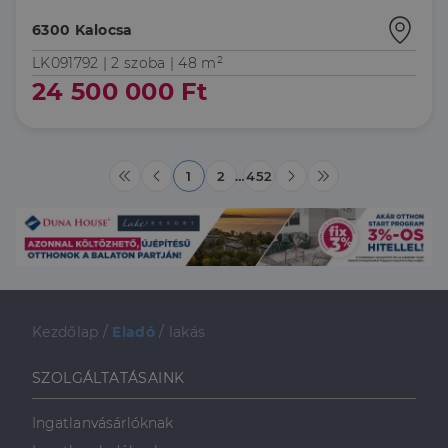
6300 Kalocsa
LK091792 |
2 szoba
| 48 m²
24 500 000 Ft
1
2
…
452
Kezdőlap
/
Eladó
/
lakás
SZOLGÁLTATÁSAINK
Ingatlanvásárlóknak