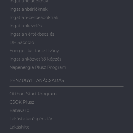
Ingatlaneladóknak
Ingatlanbérlőknek
Ingatlan-bérbeadóknak
Ingatlankezelés
Ingatlan értékbecslés
DH Saccoló
Energetikai tanúsítvány
Ingatlanközvetítő képzés
Napenergia Plusz Program
PÉNZÜGYI TANÁCSADÁS
Otthon Start Program
CSOK Plusz
Babaváró
Lakástakarékpénztár
Lakáshitel