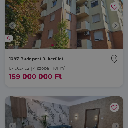
Új
1097 Budapest 9. kerület
LK062402 |
4 szoba
| 101 m²
159 000 000 Ft