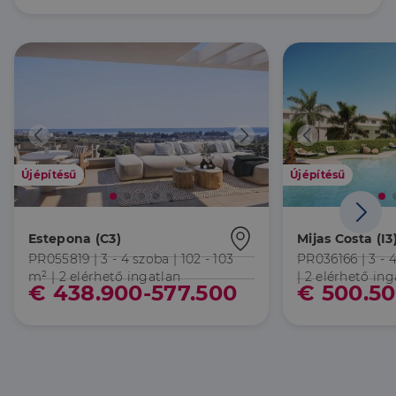
Újépítésű
Újépítésű
Estepona (C3)
Mijas Costa (I3
PR055819 |
3 - 4 szoba
| 102 - 103
PR036166 |
3 - 
m²
| 2 elérhető ingatlan
| 2 elérhető ing
€ 438.900-577.500
€ 500.50