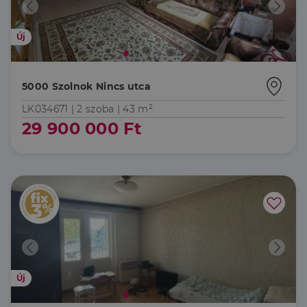
mielőtt
meglátogatta
az említett
weboldalt.
Új
5000 Szolnok Nincs utca
LK034671 |
2 szoba
| 43 m²
29 900 000 Ft
Új