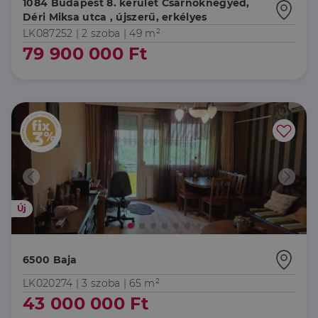
1084 Budapest 8. kerület Csarnoknegyed,
Déri Miksa utca , újszerű, erkélyes
LK087252 |
2 szoba
| 49 m²
79 900 000 Ft
Új
6500 Baja
LK020274 |
3 szoba
| 65 m²
43 000 000 Ft