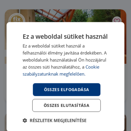
Ez a weboldal sütiket használ
Ez a weboldal sütiket használ a
felhasználói élmény javítása érdekében. A
Új
weboldalunk használatával Ön hozzájárul
az összes süti használatához, a
Cookie
1203 Budapest 20. kerület Azonnal
szabályzatunknak megfelelően.
költözhető, újjávarázsolt házrész terasszal
HZ069830 |
1 szoba
| 35 m²
ÖSSZES ELFOGADÁSA
44 900 000 Ft
ÖSSZES ELUTASÍTÁSA
RÉSZLETEK MEGJELENÍTÉSE