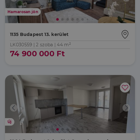
Hamarosan jön
1135 Budapest 13. kerület
LK030559 |
2 szoba
| 44 m²
74 900 000 Ft
Új