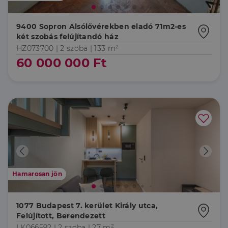
9400 Sopron Alsólővérekben eladó 71m2-es
két szobás felújítandó ház
HZ073700 |
2 szoba
| 133 m²
60 000 000 Ft
Hamarosan jön
1077 Budapest 7. kerület Király utca,
Felújított, Berendezett
LK066592 |
2 szoba
| 27 m²