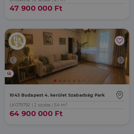
47 900 000 Ft
Új
1043 Budapest 4. kerület Szabadság Park
LK079792 |
2 szoba
| 54 m²
64 900 000 Ft