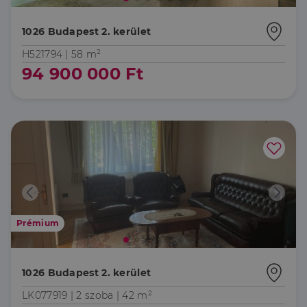
1026 Budapest 2. kerület
H521794 |
58 m²
94 900 000 Ft
Prémium
1026 Budapest 2. kerület
LK077919 |
2 szoba
| 42 m²