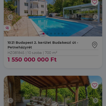
Új
1021 Budapest 2. kerület Budakeszi út -
Petneházyrét
HZ081845 |
10 szoba
| 700 m²
1 550 000 000 Ft