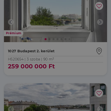
harmadik fél
hirdetőitől
_gcl_au
2
Ezt a cookie-t
Google LLC
hónap
a Doubleclick
.dh.hu
4 hét
állítja be, és
információkat
szolgáltat
arról, hogy a
Prémium
végfelhasználó
hogyan
használja a
weboldalt, és
minden olyan
1027 Budapest 2. kerület
reklámról,
amelyet a
H520654 |
3 szoba
| 90 m²
végfelhasználó
láthatott,
259 000 000 Ft
mielőtt
meglátogatta
az említett
weboldalt.