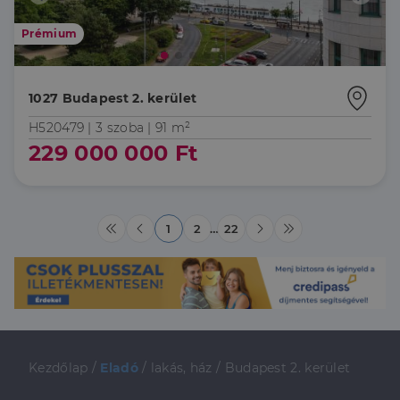
Prémium
1027 Budapest 2. kerület
H520479 |
3 szoba
| 91 m²
229 000 000 Ft
1
2
…
22
Kezdőlap
/
Eladó
/
lakás, ház
/
Budapest 2. kerület