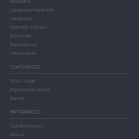
Babaváró
Lakástakarékpénztár
Lakáshitel
Személyi kölcsön
Biztosítás
Bankszámla
Hitelkiváltás
CSATLAKOZZ
Nyiss irodát
Ingatlanozz velünk
Karrier
INFORMÁCIÓ
Szakértőkereső
Rólunk