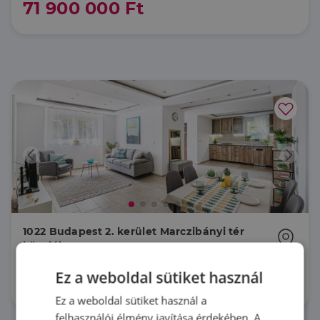
71 900 000 Ft
1022 Budapest 2. kerület Marczibányi tér
közelében
LK010774 |
4 szoba
| 97 m²
Ez a weboldal sütiket használ
239 900 000 Ft
Ez a weboldal sütiket használ a
felhasználói élmény javítása érdekében. A