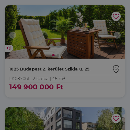
Új
1025 Budapest 2. kerület Szikla u. 25.
LK087061 |
2 szoba
| 45 m²
149 900 000 Ft