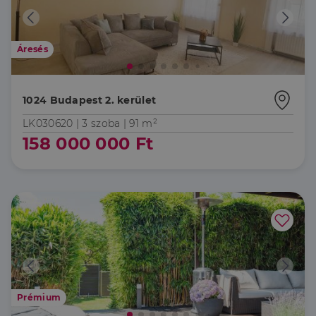
Elengedhetetlenül szükséges
Teljesítmény
Áresés
Célzás
Funkcionalitás
Az elengedhetetlenül szükséges sütik lehetővé teszik
a webhely alapvető funkcióit, például a felhasználói
1024 Budapest 2. kerület
bejelentkezést és a fiókkezelést. A weboldal nem
használható megfelelően az elengedhetetlenül
LK030620 |
3 szoba
| 91 m²
szükséges sütik nélkül.
158 000 000 Ft
Szolgáltató
/
Név
Lejárat
Leírás
Domain
li_gc
5
A cookie-k nem
LinkedIn
hónap
alapvető célokra
Corporation
4 hét
történő
.linkedin.com
felhasználásához
való
hozzájárulás
tárolására
szolgál
CookieScriptConsent
2
Ezt a cookie-t a
CookieScript
hónap
Cookie-
dh.hu
4 hét
Script.com
Prémium
szolgáltatás
használja a