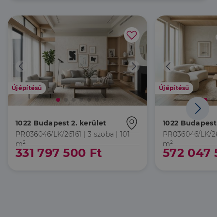
Újépítésű
Újépítésű
1022 Budapest 2. kerület
1022 Budapest 
PR036046/LK/26161 |
3 szoba
| 101
PR036046/LK/2
m²
m²
331 797 500 Ft
572 047 