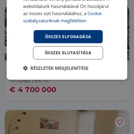
weboldalunk használatával Ön hozzájárul
az összes süti használatához, a
Cookie
szabályzatunknak megfelelően.
ÖSSZES ELFOGADÁSA
Hamarosan jön
ÖSSZES ELUTASÍTÁSA
RÉSZLETEK MEGJELENÍTÉSE
1027 Budapest 2. kerület Belbudai telek
JOGERŐS ÉPÍTÉSI ENGEDÉLLYEL ELADÓ
Elengedhetetlenül
Teljesítmény
TK035983 |
895 m²
szükséges
€ 4 700 000
Célzás
Funkcionalitás