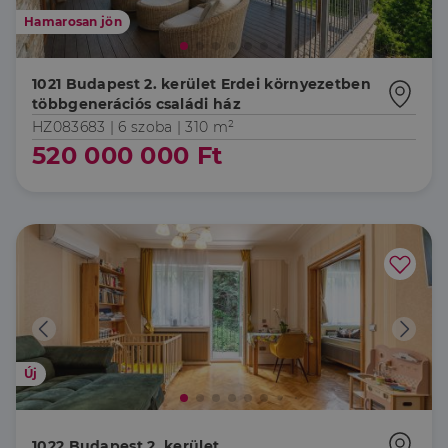
Hamarosan jön
1021 Budapest 2. kerület Erdei környezetben
többgenerációs családi ház
HZ083683 |
6 szoba
| 310 m²
520 000 000 Ft
Új
1022 Budapest 2. kerület