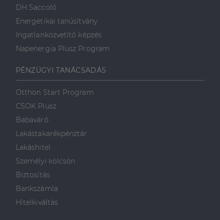
DH Saccoló
Energetikai tanúsítvány
Ingatlanközvetítő képzés
Napenergia Plusz Program
PÉNZÜGYI TANÁCSADÁS
Otthon Start Program
CSOK Plusz
Babaváró
Lakástakarékpénztár
Lakáshitel
Személyi kölcsön
Biztosítás
Bankszámla
Hitelkiváltás