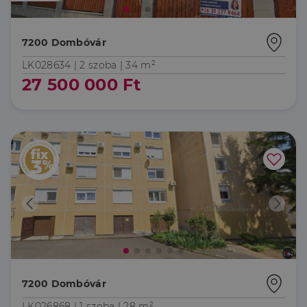
7200 Dombóvár
LK028634 |
2 szoba
| 34 m²
27 500 000 Ft
7200 Dombóvár
LK026868 |
1 szoba
| 28 m²