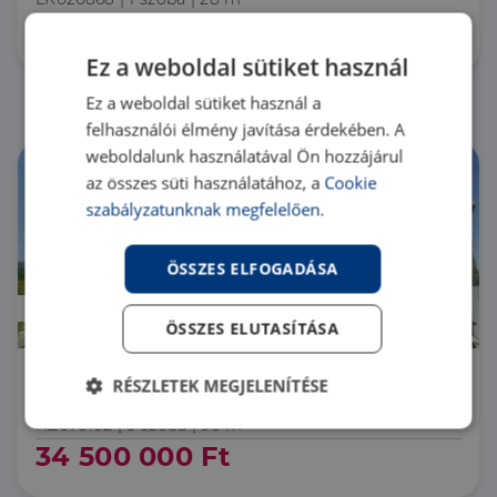
19 990 000 Ft
Ez a weboldal sütiket használ
Ez a weboldal sütiket használ a
felhasználói élmény javítása érdekében. A
weboldalunk használatával Ön hozzájárul
az összes süti használatához, a
Cookie
szabályzatunknak megfelelően.
ÖSSZES ELFOGADÁSA
Áresés
ÖSSZES ELUTASÍTÁSA
RÉSZLETEK MEGJELENÍTÉSE
7200 Dombóvár Belvároshoz közel
HZ076102 |
5 szoba
| 90 m²
Elengedhetetlenül
Teljesítmény
szükséges
34 500 000 Ft