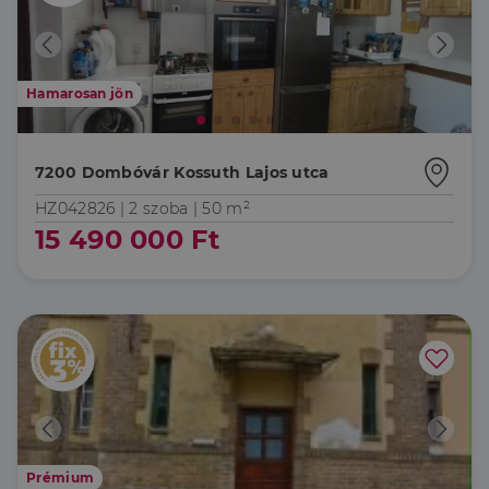
Hamarosan jön
7200 Dombóvár Kossuth Lajos utca
HZ042826 |
2 szoba
| 50 m²
15 490 000 Ft
Prémium