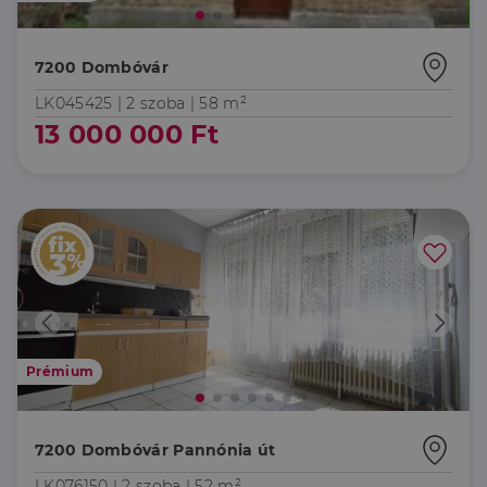
7200 Dombóvár
LK045425 |
2 szoba
| 58 m²
13 000 000 Ft
Prémium
7200 Dombóvár Pannónia út
LK076150 |
2 szoba
| 52 m²