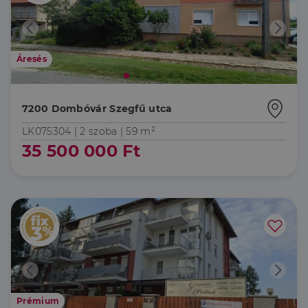
Áresés
7200 Dombóvár Szegfű utca
LK075304 |
2 szoba
| 59 m²
35 500 000 Ft
Prémium