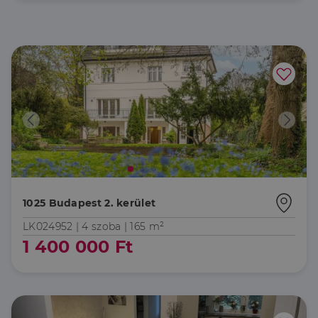
1025 Budapest 2. kerület
LK024952 |
4 szoba
| 165 m²
1 400 000 Ft