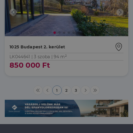
weboldalt, és
minden olyan
reklámról,
amelyet a
végfelhasználó
láthatott,
mielőtt
meglátogatta
az említett
weboldalt.
1025 Budapest 2. kerület
LK044641 |
3 szoba
| 94 m²
850 000 Ft
1
2
3