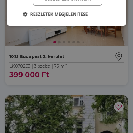
RÉSZLETEK MEGJELENÍTÉSE
Elengedhetetlenül
Teljesítmény
szükséges
Célzás
Funkcionalitás
1021 Budapest 2. kerület
LK078263 |
3 szoba
| 75 m²
399 000 Ft
Elengedhetetlenül szükséges
Teljesítmény
Célzás
Funkcionalitás
Az elengedhetetlenül szükséges sütik lehetővé teszik
a webhely alapvető funkcióit, például a felhasználói
bejelentkezést és a fiókkezelést. A weboldal nem
használható megfelelően az elengedhetetlenül