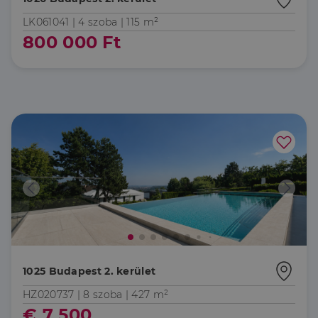
LK061041 |
4 szoba
| 115 m²
800 000 Ft
1025 Budapest 2. kerület
HZ020737 |
8 szoba
| 427 m²
€ 7 500