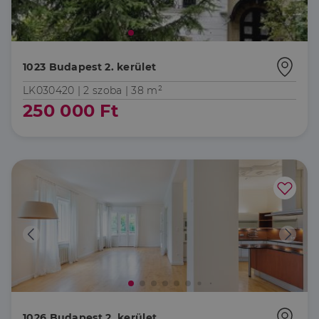
szükséges sütik nélkül.
Szolgáltató
/
Név
Lejárat
Leírás
Domain
li_gc
5
A cookie-k nem
LinkedIn
hónap
alapvető célokra
1023 Budapest 2. kerület
Corporation
4 hét
történő
.linkedin.com
felhasználásához
LK030420 |
2 szoba
| 38 m²
való
hozzájárulás
250 000 Ft
tárolására
szolgál
CookieScriptConsent
2
Ezt a cookie-t a
CookieScript
hónap
Cookie-
dh.hu
4 hét
Script.com
szolgáltatás
használja a
látogatói cookie-
k beleegyezési
beállításainak
emlékezésére.
Szükséges, hogy
Google
a Cookie-
Privacy Policy
Script.com
cookie banner
megfelelően
működjön.
1026 Budapest 2. kerület