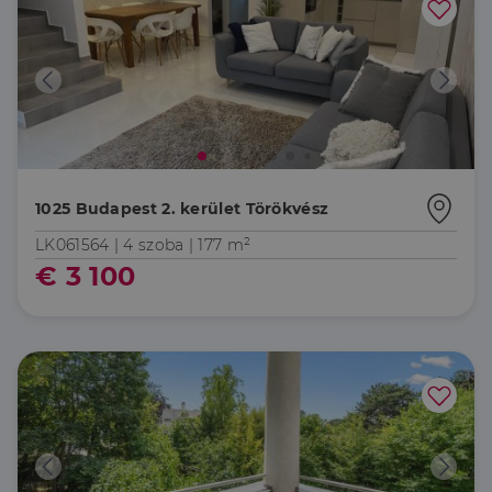
1025 Budapest 2. kerület Törökvész
LK061564 |
4 szoba
| 177 m²
€ 3 100