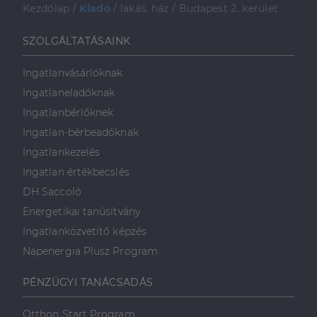
Kezdőlap
/
Kiadó
/
lakás, ház
/
Budapest 2. kerület
SZOLGÁLTATÁSAINK
Ingatlanvásárlóknak
Ingatlaneladóknak
Ingatlanbérlőknek
Ingatlan-bérbeadóknak
Ingatlankezelés
Ingatlan értékbecslés
DH Saccoló
Energetikai tanúsítvány
Ingatlanközvetítő képzés
Napenergia Plusz Program
PÉNZÜGYI TANÁCSADÁS
Otthon Start Program