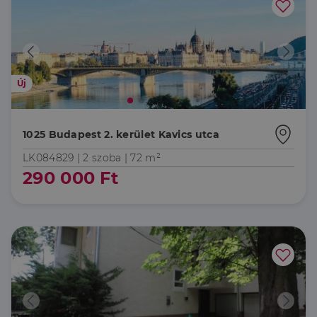
Új
1025 Budapest 2. kerület Kavics utca
LK084829 |
2 szoba
| 72 m²
290 000 Ft