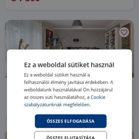
Ez a weboldal sütiket használ
Ez a weboldal sütiket használ a
felhasználói élmény javítása érdekében. A
1029 Budapest 2. kerület
weboldalunk használatával Ön hozzájárul
az összes süti használatához, a
Cookie
HZ069723 |
4 szoba
| 136 m²
szabályzatunknak megfelelően.
€ 3 500
ÖSSZES ELFOGADÁSA
ÖSSZES ELUTASÍTÁSA