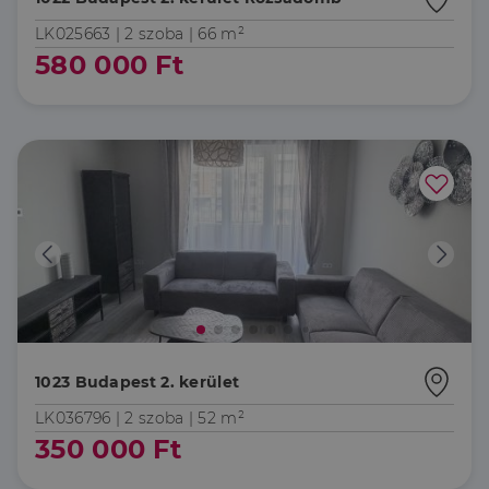
LK025663 |
2 szoba
| 66 m²
580 000 Ft
1023 Budapest 2. kerület
LK036796 |
2 szoba
| 52 m²
350 000 Ft