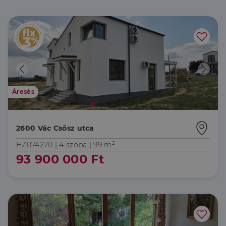
Áresés
2600 Vác Csősz utca
HZ074270 |
4 szoba
| 99 m²
93 900 000 Ft