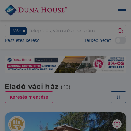
Vác
Részletes kereső
Térkép nézet
Eladó váci ház
(49)
Keresés mentése