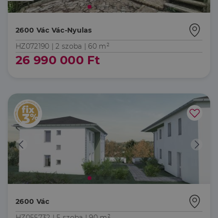
Név
Lejárat
Leírás
Domain
li_gc
5
A cookie-k nem
LinkedIn
hónap
alapvető célokra
Corporation
2600 Vác Vác-Nyulas
4 hét
történő
.linkedin.com
felhasználásához
HZ072190 |
2 szoba
| 60 m²
való
hozzájárulás
26 990 000 Ft
tárolására
szolgál
CookieScriptConsent
2
Ezt a cookie-t a
CookieScript
hónap
Cookie-
dh.hu
4 hét
Script.com
szolgáltatás
használja a
látogatói cookie-
k beleegyezési
beállításainak
emlékezésére.
Szükséges, hogy
Google
a Cookie-
Privacy Policy
Script.com
cookie banner
megfelelően
működjön.
2600 Vác
HZ055732 |
5 szoba
| 90 m²