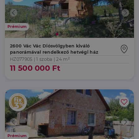
Prémium
2600 Vác Vác Diósvölgyben kiváló
panorámával rendelkező hetvégi ház
HZ077905 |
1 szoba
| 24 m²
11 500 000 Ft
Prémium