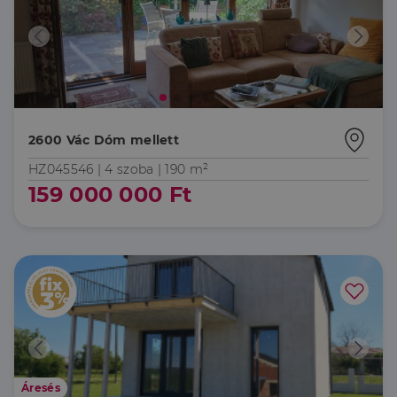
2600 Vác Dóm mellett
HZ045546 |
4 szoba
| 190 m²
159 000 000 Ft
Áresés