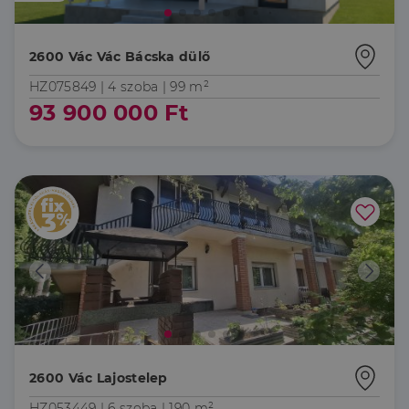
2600 Vác Vác Bácska dülő
HZ075849 |
4 szoba
| 99 m²
93 900 000 Ft
2600 Vác Lajostelep
HZ053449 |
6 szoba
| 190 m²