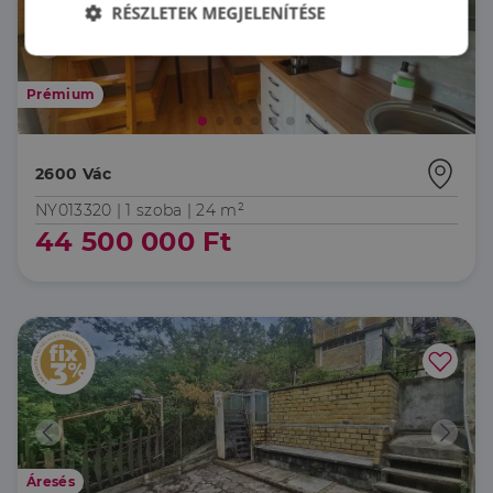
RÉSZLETEK MEGJELENÍTÉSE
Elengedhetetlenül
Teljesítmény
szükséges
Prémium
Célzás
Funkcionalitás
2600 Vác
NY013320 |
1 szoba
| 24 m²
44 500 000 Ft
Elengedhetetlenül szükséges
Teljesítmény
Célzás
Funkcionalitás
Az elengedhetetlenül szükséges sütik lehetővé teszik
a webhely alapvető funkcióit, például a felhasználói
bejelentkezést és a fiókkezelést. A weboldal nem
használható megfelelően az elengedhetetlenül
szükséges sütik nélkül.
Áresés
Szolgáltató
/