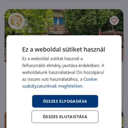
Ez a weboldal sütiket használ
Ez a weboldal sütiket használ a
felhasználói élmény javítása érdekében. A
weboldalunk használatával Ön hozzájárul
2600 Vác
az összes süti használatához, a
Cookie
H518082 |
3 szoba
| 85 m²
szabályzatunknak megfelelően.
115 000 000 Ft
ÖSSZES ELFOGADÁSA
ÖSSZES ELUTASÍTÁSA