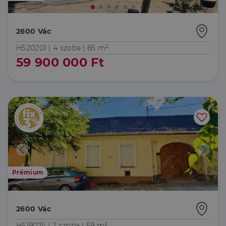
2600 Vác
H520201 |
4 szoba
| 65 m²
59 900 000 Ft
Prémium
2600 Vác
H519074 |
2 szoba
| 59 m²