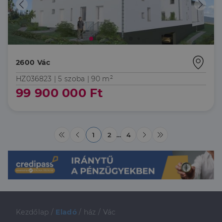
amelyet a
végfelhasználó
láthatott,
mielőtt
meglátogatta
az említett
weboldalt.
2600 Vác
HZ036823 |
5 szoba
| 90 m²
99 900 000 Ft
1
2
…
4
Kezdőlap
/
Eladó
/
ház
/
Vác