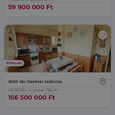
59 900 000 Ft
Prémium
2600 Vác Deákvár zsákutca
HZ065551 |
4 szoba
| 165 m²
156 500 000 Ft