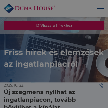
Vissza a hírekhez
Friss hírek és elemzések
az ingatlanpiacról
2025. 10. 22.
Új szegmens nyílhat az
ingatlanpiacon, tovább
bővülhet a kínálat