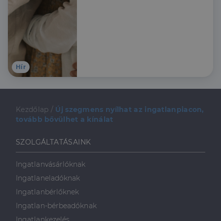
összeszedték, hogy kiknek
érdemes élni a lehetőséggel
és hogy mire kell figyelni az
igénylés során.
Hír
Kezdőlap
/
Új szegmens nyílhat az ingatlanpiacon,
tovább bővülhet a kínálat
SZOLGÁLTATÁSAINK
Ingatlanvásárlóknak
Ingatlaneladóknak
Ingatlanbérlőknek
Ingatlan-bérbeadóknak
Ingatlankezelés