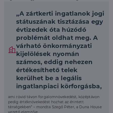
„A zártkerti ingatlanok jogi
státuszának tisztázása egy
évtizedek óta húzódó
problémát oldhat meg. A
várható önkormányzati
kijelölések nyomán
számos, eddig nehezen
értékesíthető telek
kerülhet be a legális
ingatlanpiaci körforgásba,
ami rövid távon forgalomnövekedést, középtávon
pedig értéknövekedést hozhat az érintett
térségekben” – mondta Szegő Péter, a Duna House
vezető elemzője.