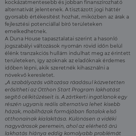
kockázatmentesebb és jobban finanszírozható
alternatívát jelentenek. A tisztázott jogi háttér
gyorsabb értékesítést hozhat, miközben az árak a
fejlesztési potenciállal bíró területeken
emelkedhetnek.
A Duna House tapasztalatai szerint a hasonló
jogszabályi változások nyomán rövid időn belül
élénk tranzakciós hullám indulhat meg az érintett
területeken, így azoknak az eladóknak érdemes
időben lépni, akik szeretnék kihasználni a
növekvő keresletet.
„
A szabályozás változása ráadásul közvetetten
erősítheti az Otthon Start Program lakhatást
segítő célkitűzéseit is. A zártkerti ingatlanok egy
részén ugyanis reális alternatíva lehet kisebb
házak, mobilházak formájában fiatalok első
otthonainak kialakítása. Különösen a vidéki
nagyvárosok peremein, ahol az elérhető árú
lakhatás hiánya eddig komolyabb problémát