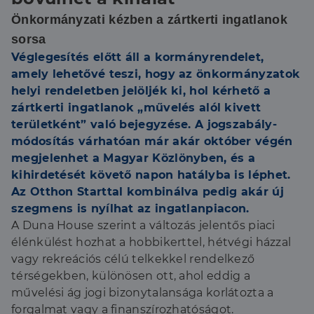
Önkormányzati kézben a zártkerti ingatlanok
sorsa
Véglegesítés előtt áll a kormányrendelet,
amely lehetővé teszi, hogy az önkormányzatok
helyi rendeletben jelöljék ki, hol kérhető a
zártkerti ingatlanok „művelés alól kivett
területként” való bejegyzése. A jogszabály-
módosítás várhatóan már akár október végén
megjelenhet a Magyar Közlönyben, és a
kihirdetését követő napon hatályba is léphet.
Az Otthon Starttal kombinálva pedig akár új
szegmens is nyílhat az ingatlanpiacon.
A Duna House szerint a változás jelentős piaci
élénkülést hozhat a hobbikerttel, hétvégi házzal
vagy rekreációs célú telkekkel rendelkező
térségekben, különösen ott, ahol eddig a
művelési ág jogi bizonytalansága korlátozta a
forgalmat vagy a finanszírozhatóságot.