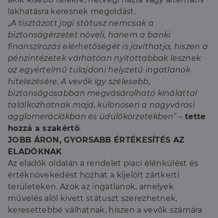
lakhatásra keresnek megoldást.
„
A tisztázott jogi státusz nemcsak a
biztonságérzetet növeli, hanem a banki
finanszírozás elérhetőségét is javíthatja, hiszen a
pénzintézetek várhatóan nyitottabbak lesznek
az egyértelmű tulajdoni helyzetű ingatlanok
hitelezésére. A vevők így szélesebb,
biztonságosabban megvásárolható kínálattal
találkozhatnak majd, különösen a nagyvárosi
agglomerációkban és üdülőkörzetekben
” –
tette
hozzá a szakértő
.
JOBB ÁRON, GYORSABB ÉRTÉKESÍTÉS AZ
ELADÓKNAK
Az eladók oldalán a rendelet piaci élénkülést és
értéknövekedést hozhat a kijelölt zártkerti
területeken. Azok az ingatlanok, amelyek
művelés alól kivett státuszt szerezhetnek,
keresettebbé válhatnak, hiszen a vevők számára