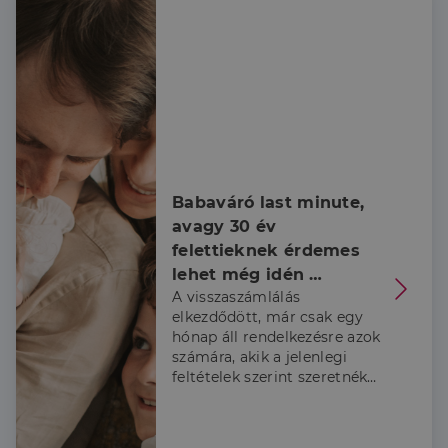
adatai szerint.
Babaváró last minute, 
avagy 30 év 
felettieknek érdemes 
lehet még idén 
A visszaszámlálás
belevágni
elkezdődött, már csak egy
hónap áll rendelkezésre azok
számára, akik a jelenlegi
feltételek szerint szeretnék
igénybe venni a Babaváró
támogatást, ezért a
Credipass szakértői