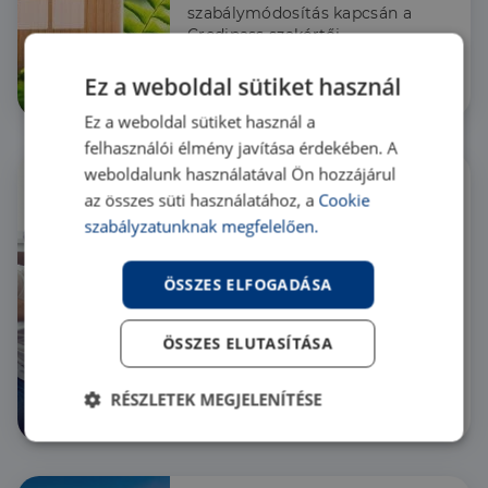
szabálymódosítás kapcsán a
Credipass szakértői
körüljárták a zöld hitel
témakörét.
Ez a weboldal sütiket használ
Hír
Ez a weboldal sütiket használ a
felhasználói élmény javítása érdekében. A
weboldalunk használatával Ön hozzájárul
az összes süti használatához, a
Cookie
szabályzatunknak megfelelően.
CSOK 2023: Tippek, ha 
csak idén igényelhetsz
A határidő szűkössége miatt
ÖSSZES ELFOGADÁSA
különösen fontos a sikeres
és zökkenőmentes
ÖSSZES ELUTASÍTÁSA
ügymenet: itt vannak a
kifejezetten ingatlanhoz
kapcsolódó, rejtett buktatók.
RÉSZLETEK MEGJELENÍTÉSE
Hír
Elengedhetetlenül
Teljesítmény
szükséges