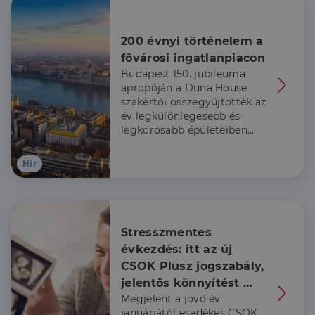
Célzás
Funkcionalitás
200 évnyi történelem a 
fővárosi ingatlanpiacon
Budapest 150. jubileuma
apropóján a Duna House
szakértői összegyűjtötték az
év legkülönlegesebb és
legkorosabb épületeiben
Elengedhetetlenül szükséges
Teljesítmény
zárt ingatlanpiaci
Célzás
Funkcionalitás
tranzakciókat.
Hír
Az elengedhetetlenül szükséges sütik lehetővé teszik
a webhely alapvető funkcióit, például a felhasználói
bejelentkezést és a fiókkezelést. A weboldal nem
használható megfelelően az elengedhetetlenül
szükséges sütik nélkül.
Stresszmentes 
évkezdés: itt az új 
Szolgáltató
/
Név
Lejárat
Leírás
Domain
CSOK Plusz jogszabály, 
li_gc
5
A cookie-k nem
LinkedIn
jelentős könnyítést 
hónap
alapvető célokra
Corporation
Megjelent a jövő év
kapnak a már babát 
4 hét
történő
.linkedin.com
felhasználásához
januárjától esedékes CSOK