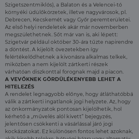
Szigetszentmiklós), a Balaton és a Velencei-tó
környéki üdülőkörzetek, illetve nagyvárosok, pl.
Debrecen, Kecskemét vagy Győr peremterületei.
Az első helyi rendeletek akár már novemberben
megszülethetnek. Sőt már van is, aki lépett:
Szigetvár például október 30-ára tűzte napirendre
a döntést. A kijelölt övezetekben így
felértékelődhetnek a kivonásra alkalmas telkek,
miközben a nem kijelölt zártkerti részek
várhatóan diszkonttal forognak majd a piacon.
A VEVŐKNEK GÖRDÜLÉKENYEBB LEHET A
HITELEZÉS
A rendelet legnagyobb előnye, hogy átláthatóbbá
válik a zártkerti ingatlanok jogi helyzete. Az, hogy
az önkormányzatok pontosan kijelölhetik, hol
kérhető a „művelés alól kivett” bejegyzés,
jelentősen csökkenti a vásárlással járó jogi
kockázatokat. Ez különösen fontos lehet azoknak,
akik kisebb telekre, hétvégi házra vagy alternatív