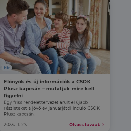
Hír
Előnyök és új információk a CSOK 
Plusz kapcsán – mutatjuk mire kell 
figyelni
Egy friss rendelettervezet árult el újabb
részleteket a jövő év januárjától induló CSOK
Plusz kapcsán.
2023. 11. 27.
Olvass tovább