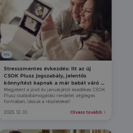
a a látogatói cookie-
 hogy a Cookie-
áit, hogy a tárolt
állapotának
Hír
rról, hogy a
lámról, amelyet a
sítja a weboldal
lt.
Stresszmentes évkezdés: itt az új 
 tartalmának
CSOK Plusz jogszabály, jelentős 
z - amely jelentős
könnyítést kapnak a már babát váró 
lgáltatáshoz. Ez a
Megjelent a jövő év januárjától esedékes CSOK
családok is
életlenszerűen
t például valós
webhely minden
Plusz családtámogatási rendelet végleges
átogatói,
formában, lássuk a részleteket!
rról, hogy a
2023. 12. 01.
Olvass tovább
lámról, amelyet a
lt.