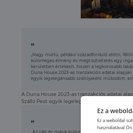
„
„Nagy múltú, például századforduló előtti, 180
különleges élmény és megtiszteltetés egy ingat
kerületben értékesít, hiszen a legkorosabb laká
Duna House 2023-as tranzakciós adatai alapján a 
egyik legelegánsabb szállójaként működött, am
A Duna House 2023-as tranzakciós adatai alapj
Szálló Pest egyik legelegánsabb szállójaként
Ez a webolda
„
Ez a weboldal süt
használatával Ön 
„Az idei év másik különlegessége az ingatlanpiac