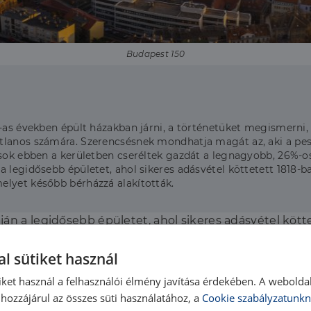
Budapest 150
0-as években épült házakban járni, a történetüket megismerni,
lanos számára. Szerencsésnek mondhatja magát az, aki a pesti
sok ebben a kerületben cseréltek gazdát a legnagyobb, 26%-os 
legidősebb épületet, ahol sikeres adásvétel köttetett 1818-ban
elyet később bérházzá alakították.
án a legidősebb épületet, ahol sikeres adásvétel köttet
 működött, amelyet később bérházzá alakították.
l sütiket használ
iket használ a felhasználói élmény javítása érdekében. A webolda
hozzájárul az összes süti használatához, a
Cookie szabályzatunkn
i kínálatban a magyar Disney kastély, vagyis a László-villa. A 