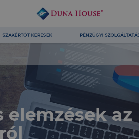
SZAKÉRTŐT KERESEK
PÉNZÜGYI SZOLGÁLTATÁ
és elemzések az
ról