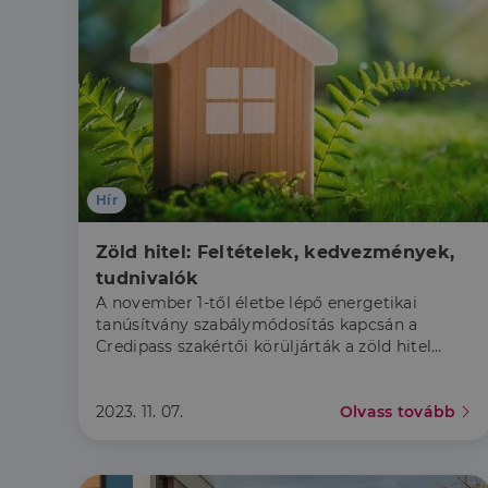
CookieScriptConse
Szolgáltató
Név
Domain
Név
Szolgált
Név
_lang
dh.hu
Domain
_ga_F4MKCEZ8P5
Hír
IDE
Google 
.doublec
lidc
Zöld hitel: Feltételek, kedvezmények, 
bcookie
Microso
tudnivalók
Corpora
_ga
.linkedi
A november 1-től életbe lépő energetikai
tanúsítvány szabálymódosítás kapcsán a
_fbp
Meta Pl
Credipass szakértői körüljárták a zöld hitel
Inc.
.dh.hu
témakörét.
_gcl_au
Google 
2023. 11. 07.
Olvass tovább
.dh.hu