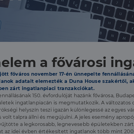
nelem a fővárosi in
ött főváros november 17-én ünnepelte fennállásának
lanok adatait elemezték a Duna House szakértői, a
en zárt ingatlanpiaci tranzakciókat.
nállásának 150. évfordulóját hazánk fővárosa, Budape
ületek ingatlanpiacán is megmutatkozik. A változatos
rökségi helyszín teszi igazán különlegessé az egyes vá
 volt talpra állni és megújulni. A jeles esemény apropó
yűjtötte a legkorosabb, legnevesebb épületekben zárt 
int az idei évben értékesített ingatlanok több mint 20