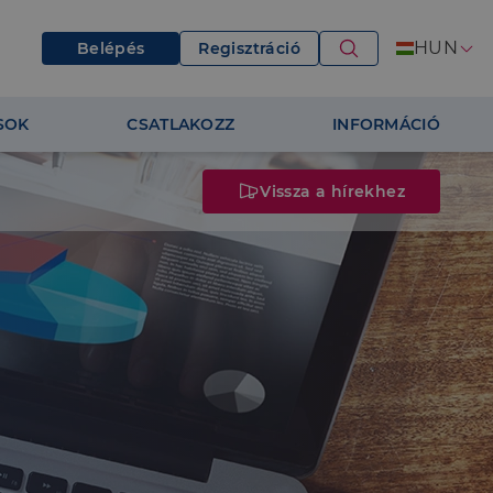
HUN
Belépés
Regisztráció
SOK
CSATLAKOZZ
INFORMÁCIÓ
Vissza a hírekhez