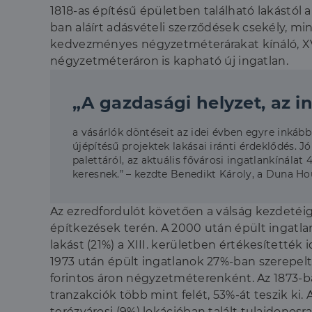
1818-as építésű épületben található lakástól a
ban aláírt adásvételi szerződések csekély, min
kedvezményes négyzetméterárakat kínáló, XVIII.
négyzetméteráron is kapható új ingatlan.
„A gazdasági helyzet, az i
a vásárlók döntéseit az idei évben egyre inkább
újépítésű projektek lakásai iránti érdeklődés. Jó
palettáról, az aktuális fővárosi ingatlankínálat 
keresnek.” – kezdte Benedikt Károly, a Duna Ho
Az ezredfordulót követően a válság kezdetéig
építkezések terén. A 2000 után épült ingatlan
lakást (21%) a XIII. kerületben értékesítették 
1973 után épült ingatlanok 27%-ban szerepeltek
forintos áron négyzetméterenként. Az 1873-ba
tranzakciók több mint felét, 53%-át teszik ki.
terézvárosi (9%) lokációban talált tulajdonosra 