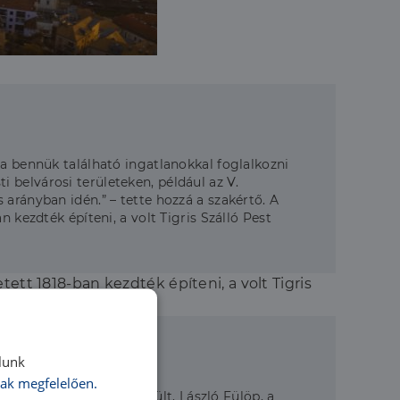
 a bennük található ingatlanokkal foglalkozni
 belvárosi területeken, például az V.
arányban idén.” – tette hozzá a szakértő. A
 kezdték építeni, a volt Tigris Szálló Pest
ett 1818-ban kezdték építeni, a volt Tigris
lunk
ak megfelelően.
zuglói villa 1896-ban épült, László Fülöp, a