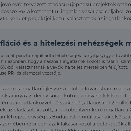
 jövő évre tervezett átadású újépítésű projektek otthon
dössze 6%-a köttetett új ingatlan vásárlása céljából, z
 kerület projektjei közül választottak az ingatlanközve
nfláció és a hitelezési nehézségek m
 a saját pénztárcájuk adta lehetőségek irányítják, így a tová
 hír azonban, hogy a használt ingatlanok között is találni szint
46%-ból választhatnak a vevők, ha teljes mértékben felújított, 
use PR- és elemzési vezetője.
 számos ingatlanfejlesztés indult a fővárosban, majd a
ok aránya az idei év során kötött adásvételek között 1
idén az ingatlanközvetítő szakértői, átlagosan 1,2 milli
 az eladások között, a legtöbb ilyen korú ingatlan a X
n létrejött egységes Budapest fennállásának első száz
 A zömében régi bérházak lakásai közül a befektetők álta
a legtöbb, a VII. kerületben 885 ezer forintos, a VI. kerü