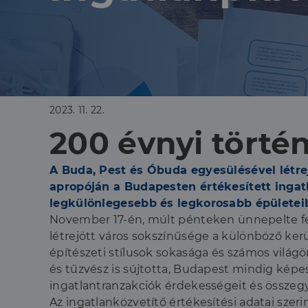
2023. 11. 22.
200 évnyi törté
A Buda, Pest és Óbuda egyesülésével létrej
apropóján a Budapesten értékesített ingat
legkülönlegesebb és legkorosabb épületeib
November 17-én, múlt pénteken ünnepelte fen
létrejött város sokszínűsége a különböző ker
építészeti stílusok sokasága és számos világö
és tűzvész is sújtotta, Budapest mindig képes
ingatlantranzakciók érdekességeit és összeg
Az ingatlanközvetítő értékesítési adatai szer