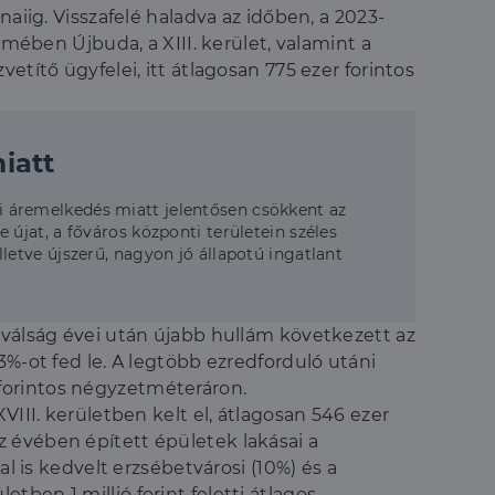
aiig. Visszafelé haladva az időben, a 2023-
ömében Újbuda, a XIII. kerület, valamint a
títő ügyfelei, itt átlagosan 775 ezer forintos
iatt
bbi áremelkedés miatt jelentősen csökkent az
e újat, a főváros központi területein széles
illetve újszerű, nagyon jó állapotú ingatlant
 válság évei után újabb hullám következett az
3%-ot fed le. A legtöbb ezredforduló utáni
ó forintos négyzetméteráron.
VIII. kerületben kelt el, átlagosan 546 ezer
 évében épített épületek lakásai a
l is kedvelt erzsébetvárosi (10%) és a
letben 1 millió forint feletti átlagos