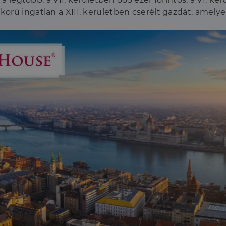
rú ingatlan a XIII. kerületben cserélt gazdát, amelyek