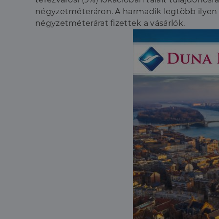
négyzetméteráron. A harmadik legtöbb ilyen ko
négyzetméterárat fizettek a vásárlók.