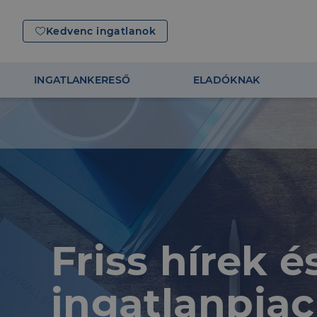
Kedvenc ingatlanok
INGATLANKERESŐ
ELADÓKNAK
Friss hírek 
ingatlanpiac