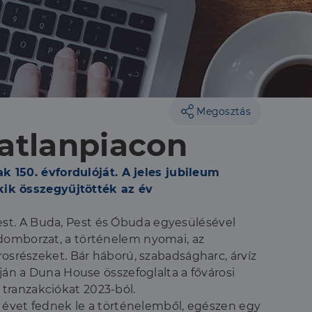
Megosztás
gatlanpiacon
 150. évfordulóját. A jeles jubileum
kik összegyűjtötték az év
st. A Buda, Pest és Óbuda egyesülésével
 domborzat, a történelem nyomai, az
rosrészeket. Bár háború, szabadságharc, árvíz
ján a Duna House összefoglalta a fővárosi
tranzakciókat 2023-ból.
0 évet fednek le a történelemből, egészen egy