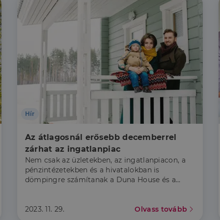
Hír
Az átlagosnál erősebb decemberrel 
zárhat az ingatlanpiac
Nem csak az üzletekben, az ingatlanpiacon, a
pénzintézetekben és a hivatalokban is
dömpingre számítanak a Duna House és a
Credipass szakértői idén decemberben.
2023. 11. 29.
Olvass tovább