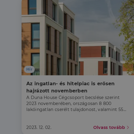
Hír
Az ingatlan- és hitelpiac is erősen 
hajrázott novemberben
A Duna House Cégcsoport becslése szerint
2023 novemberében, országosan 8 800
lakóingatlan cserélt tulajdonost, valamint 55
milliárd forint szerződéses összegű lakáscélú
jelzáloghitel realizálódott.
2023. 12. 02.
Olvass tovább