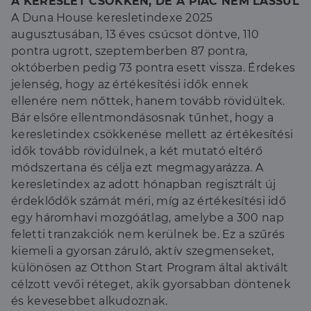
A KERESLET CSÖKKEN, DE A PIAC NEM LASSUL
A Duna House keresletindexe 2025
augusztusában, 13 éves csúcsot döntve, 110
pontra ugrott, szeptemberben 87 pontra,
októberben pedig 73 pontra esett vissza. Érdekes
jelenség, hogy az értékesítési idők ennek
ellenére nem nőttek, hanem tovább rövidültek.
Bár elsőre ellentmondásosnak tűnhet, hogy a
keresletindex csökkenése mellett az értékesítési
idők tovább rövidülnek, a két mutató eltérő
módszertana és célja ezt megmagyarázza. A
keresletindex az adott hónapban regisztrált új
érdeklődők számát méri, míg az értékesítési idő
egy háromhavi mozgóátlag, amelybe a 300 nap
feletti tranzakciók nem kerülnek be. Ez a szűrés
kiemeli a gyorsan záruló, aktív szegmenseket,
különösen az Otthon Start Program által aktivált
célzott vevői réteget, akik gyorsabban döntenek
és kevesebbet alkudoznak.