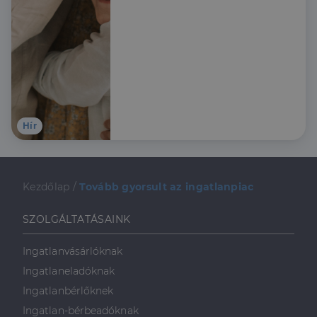
támogatást, ezért a
weboldalt.
Credipass szakértői
összeszedték, hogy kiknek
érdemes élni a lehetőséggel
és hogy mire kell figyelni az
igénylés során.
Hír
Kezdőlap
/
Tovább gyorsult az ingatlanpiac
SZOLGÁLTATÁSAINK
Ingatlanvásárlóknak
Ingatlaneladóknak
Ingatlanbérlőknek
Ingatlan-bérbeadóknak