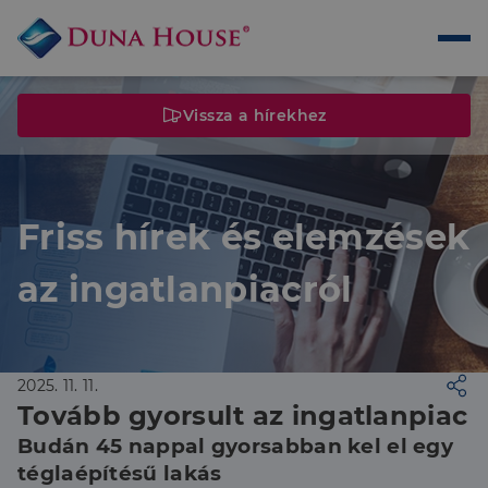
Vissza a hírekhez
Friss hírek és elemzések
az ingatlanpiacról
2025. 11. 11.
Tovább gyorsult az ingatlanpiac
Budán 45 nappal gyorsabban kel el egy
téglaépítésű lakás