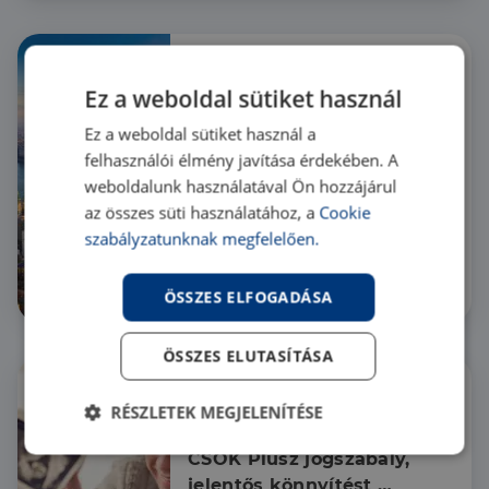
Ez a weboldal sütiket használ
200 évnyi történelem a 
Ez a weboldal sütiket használ a
fővárosi ingatlanpiacon
felhasználói élmény javítása érdekében. A
Budapest 150. jubileuma
apropóján a Duna House
weboldalunk használatával Ön hozzájárul
szakértői összegyűjtötték az
az összes süti használatához, a
Cookie
év legkülönlegesebb és
szabályzatunknak megfelelően.
legkorosabb épületeiben
zárt ingatlanpiaci
tranzakciókat.
ÖSSZES ELFOGADÁSA
Hír
ÖSSZES ELUTASÍTÁSA
Stresszmentes 
RÉSZLETEK MEGJELENÍTÉSE
évkezdés: itt az új 
Elengedhetetlenül
Teljesítmény
CSOK Plusz jogszabály, 
szükséges
jelentős könnyítést 