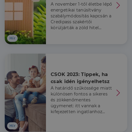
A november 1-től életbe lépő
energetikai tanúsítvány
szabálymódosítás kapcsán a
Credipass szakértői
körüljárták a zöld hitel
témakörét.
Hír
CSOK 2023: Tippek, ha 
csak idén igényelhetsz
A határidő szűkössége miatt
különösen fontos a sikeres
és zökkenőmentes
ügymenet: itt vannak a
kifejezetten ingatlanhoz
kapcsolódó, rejtett buktatók.
Hír