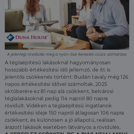
A jelenlegi rövidülés még a nyári-őszi keresleti csúcs utóhatása
A téglaépítésű lakásoknál hagyományosan
hosszabb értékesítési idő jellemző, de itt is
jelentős csökkenés történt: Budán tavaly még 126
napos értékesítési idővel számoltak, 2025
októberére ez 81 nap alá csökkent, belvárosi
téglalakásoknál pedig 114 napról 80 napra
rövidült. Vidéken a téglaépítésű ingatlanok
értékesítési ideje 150 napról átlagosan 106 napra
csökkent, és különösen a jó állapotú, reálisan
árazott lakások esetében látványos a rövidülés.