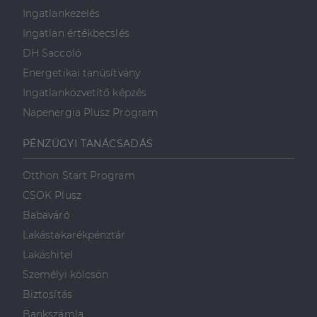
Ingatlankezelés
Ingatlan értékbecslés
DH Saccoló
Energetikai tanúsítvány
Ingatlanközvetítő képzés
Napenergia Plusz Program
PÉNZÜGYI TANÁCSADÁS
Otthon Start Program
CSOK Plusz
Babaváró
Lakástakarékpénztár
Lakáshitel
Személyi kölcsön
Biztosítás
Bankszámla