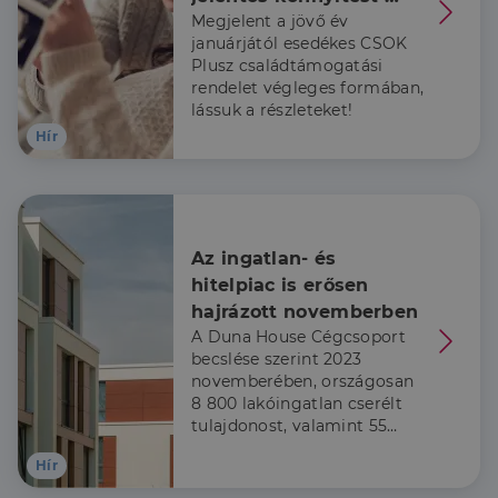
Megjelent a jövő év
kapnak a már babát 
januárjától esedékes CSOK
váró családok is
Plusz családtámogatási
Célzás
Funkcionalitás
rendelet végleges formában,
lássuk a részleteket!
Hír
Elengedhetetlenül szükséges
Teljesítmény
Az ingatlan- és 
Célzás
Funkcionalitás
hitelpiac is erősen 
Az elengedhetetlenül szükséges sütik lehetővé teszik
hajrázott novemberben
a webhely alapvető funkcióit, például a felhasználói
A Duna House Cégcsoport
bejelentkezést és a fiókkezelést. A weboldal nem
használható megfelelően az elengedhetetlenül
becslése szerint 2023
szükséges sütik nélkül.
novemberében, országosan
8 800 lakóingatlan cserélt
Szolgáltató
/
Név
Lejárat
Leírás
Domain
tulajdonost, valamint 55
milliárd forint szerződéses
li_gc
5
A cookie-k nem
LinkedIn
Hír
összegű lakáscélú
hónap
alapvető célokra
Corporation
4 hét
történő
.linkedin.com
jelzáloghitel realizálódott.