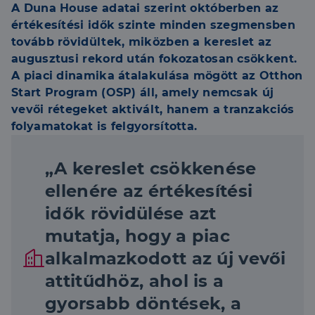
A Duna House adatai szerint októberben az
értékesítési idők szinte minden szegmensben
tovább rövidültek, miközben a kereslet az
augusztusi rekord után fokozatosan csökkent.
A piaci dinamika átalakulása mögött az Otthon
Start Program (OSP) áll, amely nemcsak új
vevői rétegeket aktivált, hanem a tranzakciós
folyamatokat is felgyorsította.
„A kereslet csökkenése
ellenére az értékesítési
idők rövidülése azt
mutatja, hogy a piac
alkalmazkodott az új vevői
attitűdhöz, ahol is a
gyorsabb döntések, a