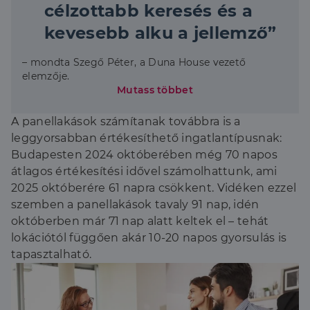
célzottabb keresés és a
kevesebb alku a jellemző”
– mondta Szegő Péter, a Duna House vezető
elemzője.
Mutass többet
A panellakások számítanak továbbra is a
leggyorsabban értékesíthető ingatlantípusnak:
Budapesten 2024 októberében még 70 napos
átlagos értékesítési idővel számolhattunk, ami
2025 októberére 61 napra csökkent. Vidéken ezzel
szemben a panellakások tavaly 91 nap, idén
októberben már 71 nap alatt keltek el – tehát
lokációtól függően akár 10-20 napos gyorsulás is
tapasztalható.