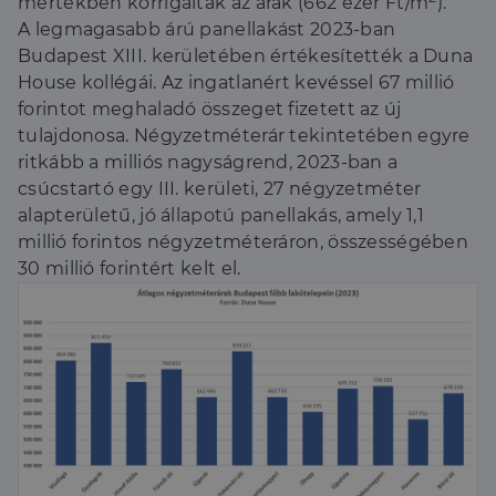
mértékben korrigáltak az árak (662 ezer Ft/m
).
A legmagasabb árú panellakást 2023-ban
Budapest XIII. kerületében értékesítették a Duna
House kollégái. Az ingatlanért kevéssel 67 millió
forintot meghaladó összeget fizetett az új
tulajdonosa. Négyzetméterár tekintetében egyre
ritkább a milliós nagyságrend, 2023-ban a
csúcstartó egy III. kerületi, 27 négyzetméter
alapterületű, jó állapotú panellakás, amely 1,1
millió forintos négyzetméteráron, összességében
30 millió forintért kelt el.