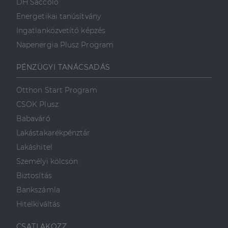
DH Saccoló
Energetikai tanúsítvány
Ingatlanközvetítő képzés
Napenergia Plusz Program
PÉNZÜGYI TANÁCSADÁS
Otthon Start Program
CSOK Plusz
Babaváró
Lakástakarékpénztár
Lakáshitel
Személyi kölcsön
Biztosítás
Bankszámla
Hitelkiváltás
CSATLAKOZZ