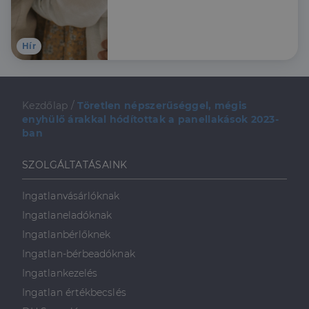
Hír
Kezdőlap
/
Töretlen népszerűséggel, mégis
enyhülő árakkal hódítottak a panellakások 2023-
ban
SZOLGÁLTATÁSAINK
Ingatlanvásárlóknak
Ingatlaneladóknak
Ingatlanbérlőknek
Ingatlan-bérbeadóknak
Ingatlankezelés
Ingatlan értékbecslés