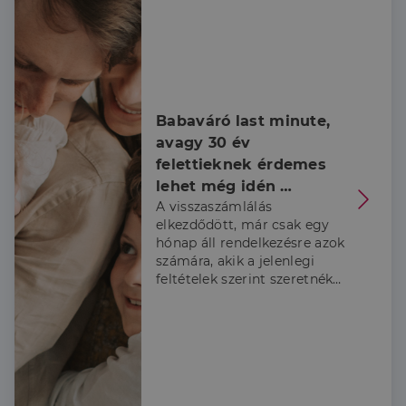
Babaváró last minute, 
avagy 30 év 
felettieknek érdemes 
lehet még idén 
A visszaszámlálás
belevágni
elkezdődött, már csak egy
hónap áll rendelkezésre azok
számára, akik a jelenlegi
feltételek szerint szeretnék
igénybe venni a Babaváró
támogatást, ezért a
Credipass szakértői
összeszedték, hogy kiknek
érdemes élni a lehetőséggel
és hogy mire kell figyelni az
igénylés során.