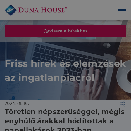
Vissza a hírekhez
Friss hírek és elemzések
az ingatlanpiacról
2024. 01. 19.
Töretlen népszerűséggel, mégis
enyhülő árakkal hódítottak a
panellakások 2023-ban