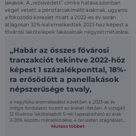
lakások. A „rezsivédett” címke hatása azonban
véget vetett a pénztárcakímélő áraknak, ugyanis
a fokozódó kereslet miatt a 2022-es év során
átlagosan 32%-kal emelkedtek 2021-hez képest a
fővárosi lakótelepek lakásainak négyzetméterárai.
„Habár az összes fővárosi
tranzakciót tekintve 2022-höz
képest 1 százalékponttal, 18%-
ra erősödött a panellakások
népszerűsége tavaly,
a nagyfokú áremelkedést követően a 2023-as év
mégis fordulatot hozott az árakat illetően. A vizsgált
12 fővárosi lakótelepből 5-nél tapasztalható az árak
3-20% közötti mérséklődése, 4 területen stagnálást
és csupán 3 esetben mutattak további növekedést
Mutass többet
az értékesítési adatok.” – ismertette az elemzés