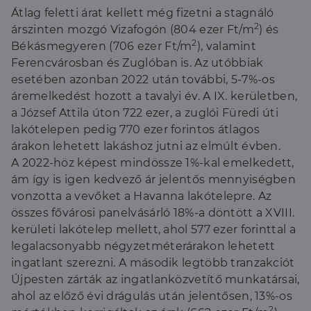
Átlag feletti árat kellett még fizetni a stagnáló
2
árszinten mozgó Vizafogón (804 ezer Ft/m
) és
2
Békásmegyeren (706 ezer Ft/m
), valamint
Ferencvárosban és Zuglóban is. Az utóbbiak
esetében azonban 2022 után további, 5-7%-os
áremelkedést hozott a tavalyi év. A IX. kerületben,
a József Attila úton 722 ezer, a zuglói Füredi úti
lakótelepen pedig 770 ezer forintos átlagos
árakon lehetett lakáshoz jutni az elmúlt évben.
A 2022-höz képest mindössze 1%-kal emelkedett,
ám így is igen kedvező ár jelentős mennyiségben
vonzotta a vevőket a Havanna lakótelepre. Az
összes fővárosi panelvásárló 18%-a döntött a XVIII.
kerületi lakótelep mellett, ahol 577 ezer forinttal a
legalacsonyabb négyzetméterárakon lehetett
ingatlant szerezni. A második legtöbb tranzakciót
Újpesten zárták az ingatlanközvetítő munkatársai,
ahol az előző évi drágulás után jelentősen, 13%-os
2