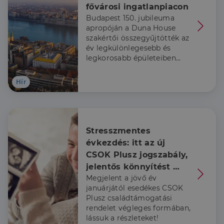
fővárosi ingatlanpiacon
Célzás
Funkcionalitás
Budapest 150. jubileuma
apropóján a Duna House
szakértői összegyűjtötték az
év legkülönlegesebb és
legkorosabb épületeiben
zárt ingatlanpiaci
tranzakciókat.
Hír
Elengedhetetlenül szükséges
Teljesítmény
Célzás
Funkcionalitás
Az elengedhetetlenül szükséges sütik lehetővé teszik
a webhely alapvető funkcióit, például a felhasználói
Stresszmentes 
bejelentkezést és a fiókkezelést. A weboldal nem
használható megfelelően az elengedhetetlenül
évkezdés: itt az új 
szükséges sütik nélkül.
CSOK Plusz jogszabály, 
Szolgáltató
/
jelentős könnyítést 
Név
Lejárat
Leírás
Domain
Megjelent a jövő év
kapnak a már babát 
li_gc
5
A cookie-k nem
januárjától esedékes CSOK
LinkedIn
váró családok is
hónap
alapvető célokra
Corporation
Plusz családtámogatási
4 hét
történő
.linkedin.com
rendelet végleges formában,
felhasználásához
való
lássuk a részleteket!
hozzájárulás