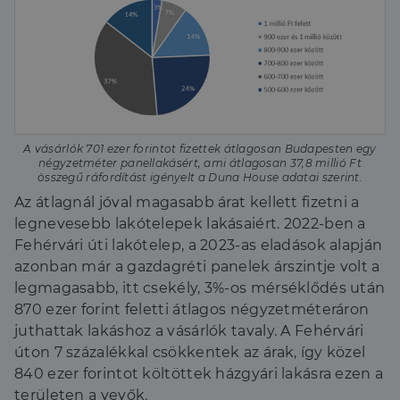
A vásárlók 701 ezer forintot fizettek átlagosan Budapesten egy
négyzetméter panellakásért, ami átlagosan 37,8 millió Ft
összegű ráfordítást igényelt a Duna House adatai szerint.
Az átlagnál jóval magasabb árat kellett fizetni a
legnevesebb lakótelepek lakásaiért. 2022-ben a
Fehérvári úti lakótelep, a 2023-as eladások alapján
azonban már a gazdagréti panelek árszintje volt a
legmagasabb, itt csekély, 3%-os mérséklődés után
870 ezer forint feletti átlagos négyzetméteráron
juthattak lakáshoz a vásárlók tavaly. A Fehérvári
úton 7 százalékkal csökkentek az árak, így közel
840 ezer forintot költöttek házgyári lakásra ezen a
területen a vevők.