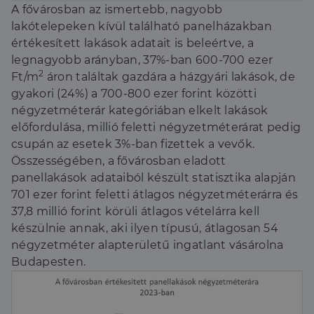
részleteit Benedikt Károly, a Duna House PR- és
A fővárosban az ismertebb, nagyobb
elemzési vezetője.
lakótelepeken kívül található panelházakban
értékesített lakások adatait is beleértve, a
legnagyobb arányban, 37%-ban 600-700 ezer
2
Ft/m
áron találtak gazdára a házgyári lakások, de
gyakori (24%) a 700-800 ezer forint közötti
négyzetméterár kategóriában elkelt lakások
előfordulása, millió feletti négyzetméterárat pedig
csupán az esetek 3%-ban fizettek a vevők.
Összességében, a fővárosban eladott
panellakások adataiból készült statisztika alapján
701 ezer forint feletti átlagos négyzetméterárra és
37,8 millió forint körüli átlagos vételárra kell
készülnie annak, aki ilyen típusú, átlagosan 54
négyzetméter alapterületű ingatlant vásárolna
Budapesten.