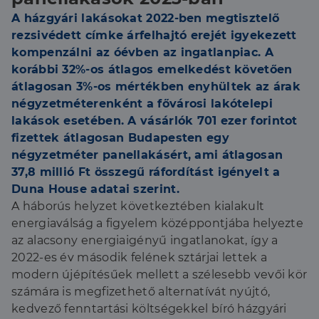
A házgyári lakásokat 2022-ben megtisztelő
rezsivédett címke árfelhajtó erejét igyekezett
kompenzálni az óévben az ingatlanpiac. A
korábbi 32%-os átlagos emelkedést követően
átlagosan 3%-os mértékben enyhültek az árak
négyzetméterenként a fővárosi lakótelepi
lakások esetében. A vásárlók 701 ezer forintot
fizettek átlagosan Budapesten egy
négyzetméter panellakásért, ami átlagosan
37,8 millió Ft összegű ráfordítást igényelt a
Duna House adatai szerint.
A háborús helyzet következtében kialakult
energiaválság a figyelem középpontjába helyezte
az alacsony energiaigényű ingatlanokat, így a
2022-es év második felének sztárjai lettek a
modern újépítésűek mellett a szélesebb vevői kör
számára is megfizethető alternatívát nyújtó,
kedvező fenntartási költségekkel bíró házgyári