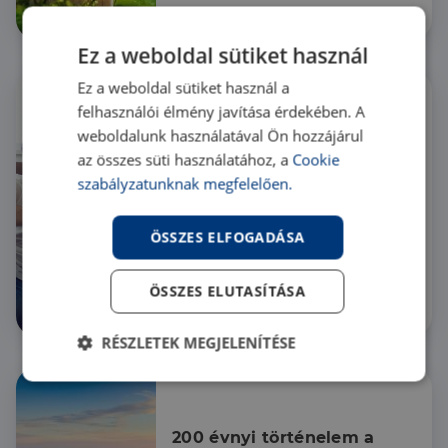
témakörét.
Hír
Ez a weboldal sütiket használ
Ez a weboldal sütiket használ a
felhasználói élmény javítása érdekében. A
weboldalunk használatával Ön hozzájárul
CSOK 2023: Tippek, ha 
az összes süti használatához, a
Cookie
csak idén igényelhetsz
szabályzatunknak megfelelően.
A határidő szűkössége miatt
különösen fontos a sikeres
és zökkenőmentes
ÖSSZES ELFOGADÁSA
ügymenet: itt vannak a
kifejezetten ingatlanhoz
kapcsolódó, rejtett buktatók.
ÖSSZES ELUTASÍTÁSA
Hír
RÉSZLETEK MEGJELENÍTÉSE
Elengedhetetlenül
Teljesítmény
szükséges
200 évnyi történelem a 