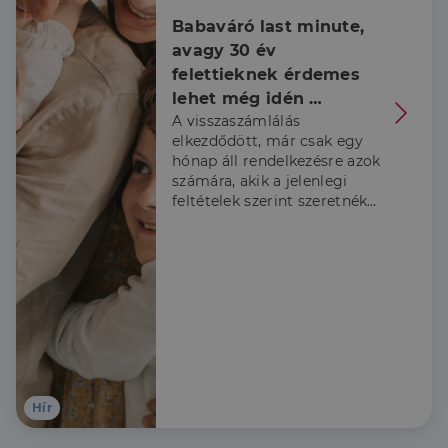
weboldalt, és
minden olyan
Babaváró last minute, 
reklámról,
avagy 30 év 
amelyet a
végfelhasználó
felettieknek érdemes 
láthatott,
mielőtt
lehet még idén 
meglátogatta
A visszaszámlálás
belevágni
az említett
weboldalt.
elkezdődött, már csak egy
hónap áll rendelkezésre azok
számára, akik a jelenlegi
feltételek szerint szeretnék
igénybe venni a Babaváró
támogatást, ezért a
Credipass szakértői
összeszedték, hogy kiknek
érdemes élni a lehetőséggel
és hogy mire kell figyelni az
igénylés során.
Hír