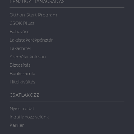
PÉNZÜGYI TANÁCSADÁS
Otthon Start Program
CSOK Plusz
Babaváró
Lakástakarékpénztár
Lakáshitel
Személyi kölcsön
Biztosítás
Bankszámla
Hitelkiváltás
CSATLAKOZZ
Nyiss irodát
Ingatlanozz velünk
Karrier