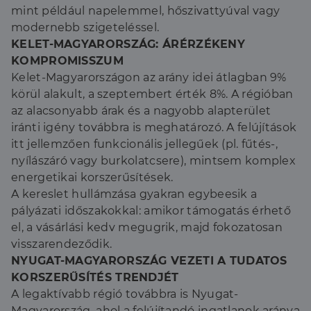
mint például napelemmel, hőszivattyúval vagy
modernebb szigeteléssel.
KELET-MAGYARORSZÁG: ÁRÉRZÉKENY
KOMPROMISSZUM
Kelet-Magyarországon az arány idei átlagban 9%
körül alakult, a szeptembert érték 8%. A régióban
az alacsonyabb árak és a nagyobb alapterület
iránti igény továbbra is meghatározó. A felújítások
itt jellemzően funkcionális jellegűek (pl. fűtés-,
nyílászáró vagy burkolatcsere), mintsem komplex
energetikai korszerűsítések.
A kereslet hullámzása gyakran egybeesik a
pályázati időszakokkal: amikor támogatás érhető
el, a vásárlási kedv megugrik, majd fokozatosan
visszarendeződik.
NYUGAT-MAGYARORSZÁG VEZETI A TUDATOS
KORSZERŰSÍTÉS TRENDJÉT
A legaktívabb régió továbbra is Nyugat-
Magyarország, ahol a felújítandó ingatlanok aránya