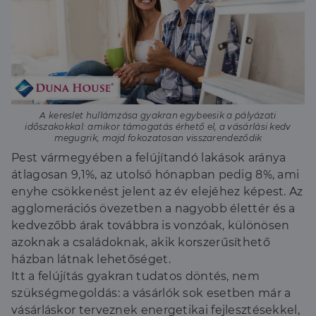
A kereslet hullámzása gyakran egybeesik a pályázati
időszakokkal: amikor támogatás érhető el, a vásárlási kedv
megugrik, majd fokozatosan visszarendeződik
Pest vármegyében a felújítandó lakások aránya
átlagosan 9,1%, az utolsó hónapban pedig 8%, ami
enyhe csökkenést jelent az év elejéhez képest. Az
agglomerációs övezetben a nagyobb élettér és a
kedvezőbb árak továbbra is vonzóak, különösen
azoknak a családoknak, akik korszerűsíthető
házban látnak lehetőséget.
Itt a felújítás gyakran tudatos döntés, nem
szükségmegoldás: a vásárlók sok esetben már a
vásárláskor terveznek energetikai fejlesztésekkel,