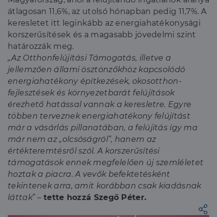
átlagosan 11,6%, az utolsó hónapban pedig 11,7%. A
keresletet itt leginkább az energiahatékonysági
korszerűsítések és a magasabb jövedelmi szint
határozzák meg.
„Az Otthonfelújítási Támogatás, illetve a
jellemzően állami ösztönzőkhöz kapcsolódó
energiahatékony építkezések, okosotthon-
fejlesztések és környezetbarát felújítások
érezhető hatással vannak a keresletre. Egyre
többen terveznek energiahatékony felújítást
már a vásárlás pillanatában, a felújítás így ma
már nem az „olcsóságról”, hanem az
értékteremtésről szól. A korszerűsítési
támogatások ennek megfelelően új szemléletet
hoztak a piacra. A vevők befektetésként
tekintenek arra, amit korábban csak kiadásnak
láttak
” –
tette hozzá Szegő Péter.