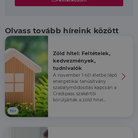
Feliratkozom
Olvass tovább híreink között
Zöld hitel: Feltételek, 
kedvezmények, 
tudnivalók
A november 1-től életbe lépő
energetikai tanúsítvány
szabálymódosítás kapcsán a
Credipass szakértői
körüljárták a zöld hitel
témakörét.
Hír