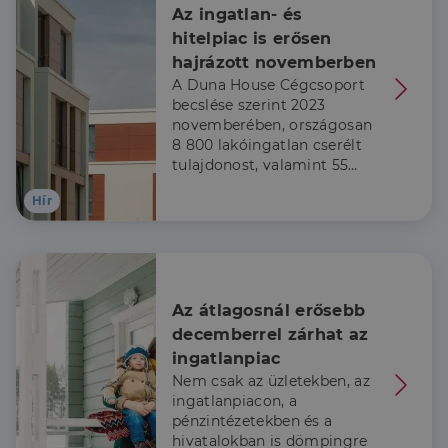
szükséges sütik nélkül.
Az ingatlan- és 
hitelpiac is erősen 
Szolgáltató
/
Név
Lejárat
Leírás
Domain
hajrázott novemberben
A Duna House Cégcsoport
li_gc
5
A cookie-k nem
LinkedIn
hónap
alapvető célokra
Corporation
becslése szerint 2023
4 hét
történő
.linkedin.com
novemberében, országosan
felhasználásához
való
8 800 lakóingatlan cserélt
hozzájárulás
tulajdonost, valamint 55
tárolására
milliárd forint szerződéses
szolgál
Hír
összegű lakáscélú
CookieScriptConsent
2
Ezt a cookie-t a
CookieScript
jelzáloghitel realizálódott.
hónap
Cookie-
dh.hu
4 hét
Script.com
szolgáltatás
használja a
látogatói cookie-
k beleegyezési
Az átlagosnál erősebb 
beállításainak
emlékezésére.
decemberrel zárhat az 
Szükséges, hogy
Google
a Cookie-
ingatlanpiac
Privacy Policy
Script.com
Nem csak az üzletekben, az
cookie banner
megfelelően
ingatlanpiacon, a
működjön.
pénzintézetekben és a
hivatalokban is dömpingre