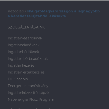
Kezdőlap
/
Nyugat-Magyarországon a legnagyobb
a kereslet felújítandó lakásokra
SZOLGÁLTATÁSAINK
Ingatlanvásárlóknak
Ingatlaneladóknak
Ingatlanbérlőknek
Ingatlan-bérbeadóknak
Ingatlankezelés
Ingatlan értékbecslés
DH Saccoló
Energetikai tanúsítvány
Ingatlanközvetítő képzés
Napenergia Plusz Program