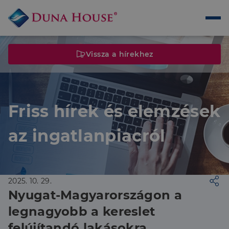
Vissza a hírekhez
Friss hírek és elemzések
az ingatlanpiacról
2025. 10. 29.
Nyugat-Magyarországon a
legnagyobb a kereslet
felújítandó lakásokra