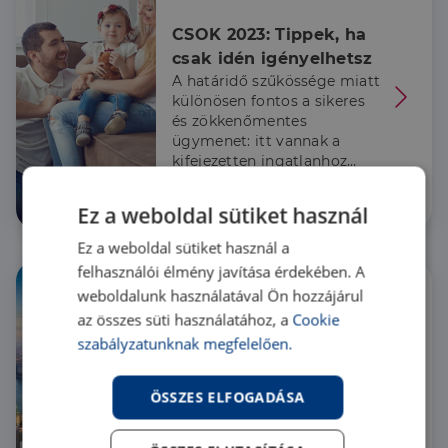
CSOK 2023: Tippek, ha 
csak idén igényelhetsz
A határidő szűkössége miatt
különösen fontos a sikeres
és zökkenőmentes
ügymenet: itt vannak a
kifejezetten ingatlanhoz
kapcsolódó, rejtett buktatók.
Hír
Ez a weboldal sütiket használ
Ez a weboldal sütiket használ a
felhasználói élmény javítása érdekében. A
weboldalunk használatával Ön hozzájárul
az összes süti használatához, a
Cookie
200 évnyi történelem a 
szabályzatunknak megfelelően.
fővárosi ingatlanpiacon
Budapest 150. jubileuma
ÖSSZES ELFOGADÁSA
apropóján a Duna House
szakértői összegyűjtötték az
év legkülönlegesebb és