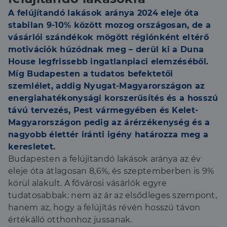
A felújítandó lakások aránya 2024 eleje óta
stabilan 9-10% között mozog országosan, de a
vásárlói szándékok mögött régiónként eltérő
motivációk húzódnak meg – derül ki a Duna
House legfrissebb ingatlanpiaci elemzéséből.
Míg Budapesten a tudatos befektetői
szemlélet, addig Nyugat-Magyarországon az
energiahatékonysági korszerűsítés és a hosszú
távú tervezés, Pest vármegyében és Kelet-
Magyarországon pedig az árérzékenység és a
nagyobb élettér iránti igény határozza meg a
keresletet.
Budapesten a felújítandó lakások aránya az év
eleje óta átlagosan 8,6%, és szeptemberben is 9%
körül alakult. A fővárosi vásárlók egyre
tudatosabbak: nem az ár az elsődleges szempont,
hanem az, hogy a felújítás révén hosszú távon
értékálló otthonhoz jussanak.