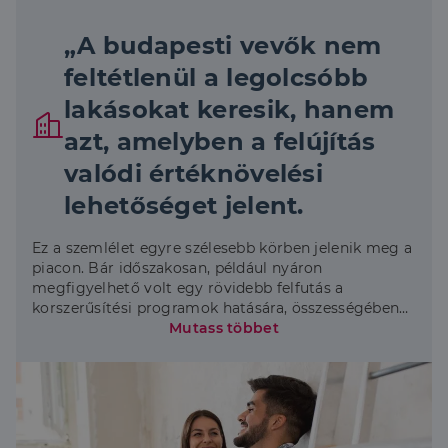
„A budapesti vevők nem
feltétlenül a legolcsóbb
lakásokat keresik, hanem
azt, amelyben a felújítás
valódi értéknövelési
lehetőséget jelent.
Ez a szemlélet egyre szélesebb körben jelenik meg a
piacon. Bár időszakosan, például nyáron
megfigyelhető volt egy rövidebb felfutás a
korszerűsítési programok hatására, összességében
enyhén csökkenő trend jellemzi a fővárosi adatokat”
Mutass többet
– mondta Szegő Péter, a Duna House vezető
elemzője.