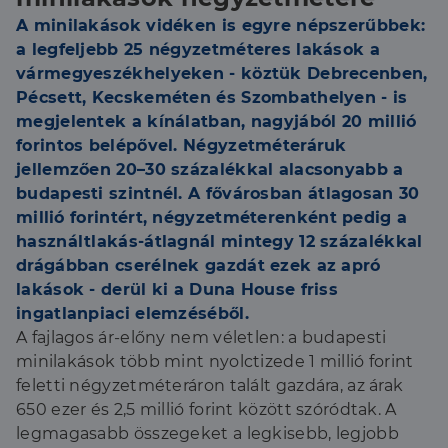
A minilakások vidéken is egyre népszerűbbek:
a legfeljebb 25 négyzetméteres lakások a
vármegyeszékhelyeken - köztük Debrecenben,
Pécsett, Kecskeméten és Szombathelyen - is
megjelentek a kínálatban, nagyjából 20 millió
forintos belépővel. Négyzetméteráruk
jellemzően 20–30 százalékkal alacsonyabb a
budapesti szintnél. A fővárosban átlagosan 30
millió forintért, négyzetméterenként pedig a
használtlakás-átlagnál mintegy 12 százalékkal
drágábban cserélnek gazdát ezek az apró
lakások - derül ki a Duna House friss
ingatlanpiaci elemzéséből.
A fajlagos ár-előny nem véletlen: a budapesti
minilakások több mint nyolctizede 1 millió forint
feletti négyzetméteráron talált gazdára, az árak
650 ezer és 2,5 millió forint között szóródtak. A
legmagasabb összegeket a legkisebb, legjobb