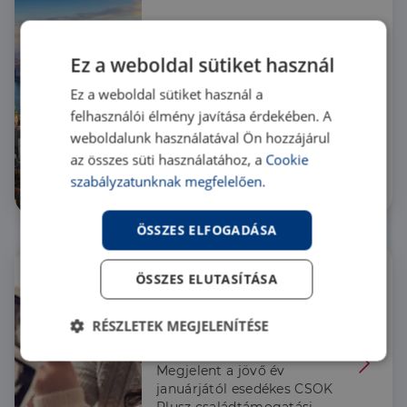
200 évnyi történelem a 
fővárosi ingatlanpiacon
Ez a weboldal sütiket használ
Budapest 150. jubileuma
Ez a weboldal sütiket használ a
apropóján a Duna House
felhasználói élmény javítása érdekében. A
szakértői összegyűjtötték az
év legkülönlegesebb és
weboldalunk használatával Ön hozzájárul
legkorosabb épületeiben
az összes süti használatához, a
Cookie
zárt ingatlanpiaci
szabályzatunknak megfelelően.
tranzakciókat.
Hír
ÖSSZES ELFOGADÁSA
ÖSSZES ELUTASÍTÁSA
Stresszmentes 
évkezdés: itt az új 
RÉSZLETEK MEGJELENÍTÉSE
CSOK Plusz jogszabály, 
jelentős könnyítést 
Elengedhetetlenül
Teljesítmény
Megjelent a jövő év
kapnak a már babát 
szükséges
januárjától esedékes CSOK
váró családok is