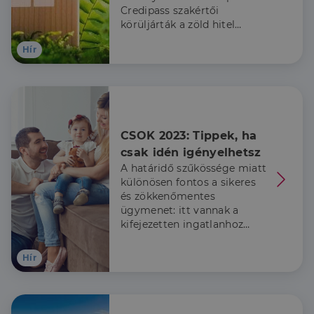
Credipass szakértői
körüljárták a zöld hitel
témakörét.
Hír
CSOK 2023: Tippek, ha 
csak idén igényelhetsz
A határidő szűkössége miatt
különösen fontos a sikeres
és zökkenőmentes
ügymenet: itt vannak a
kifejezetten ingatlanhoz
kapcsolódó, rejtett buktatók.
Hír