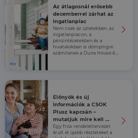
hozzájárulás
Az átlagosnál erősebb 
tárolására
szolgál
decemberrel zárhat az 
ingatlanpiac
CookieScriptConsent
2
Ezt a cookie-t a
CookieScript
hónap
Cookie-
dh.hu
Nem csak az üzletekben, az
4 hét
Script.com
szolgáltatás
ingatlanpiacon, a
használja a
pénzintézetekben és a
látogatói cookie-
hivatalokban is dömpingre
k beleegyezési
beállításainak
számítanak a Duna House és
emlékezésére.
a Credipass szakértői idén
Szükséges, hogy
Google
Hír
a Cookie-
decemberben.
Privacy Policy
Script.com
cookie banner
megfelelően
működjön.
Előnyök és új 
információk a CSOK 
Szolgáltató
Plusz kapcsán – 
Név
Lejárat
Leírás
/
Domain
mutatjuk mire kell 
Szolgáltató
/
Név
Lejárat
Leírás
_lang
dh.hu
1 nap
Ezt a cookie-t
Szolgáltató
Domain
/
Egy friss rendelettervezet
figyelni
Név
Lejárat
Leírás
arra használják,
Domain
árult el újabb részleteket a
hogy tárolja a
_ga_F4MKCEZ8P5
.dh.hu
1 év 1
Ezt a cookie-t a
felhasználó
hónap
Google Analytics