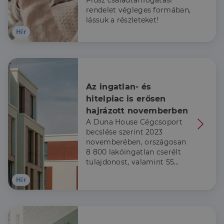
Plusz családtámogatási
rendelet végleges formában,
lássuk a részleteket!
Célzás
Funkcionalitás
Hír
Az ingatlan- és 
Elengedhetetlenül szükséges
Teljesítmény
hitelpiac is erősen 
Célzás
Funkcionalitás
hajrázott novemberben
A Duna House Cégcsoport
Az elengedhetetlenül szükséges sütik lehetővé teszik
becslése szerint 2023
a webhely alapvető funkcióit, például a felhasználói
bejelentkezést és a fiókkezelést. A weboldal nem
novemberében, országosan
használható megfelelően az elengedhetetlenül
8 800 lakóingatlan cserélt
szükséges sütik nélkül.
tulajdonost, valamint 55
milliárd forint szerződéses
Szolgáltató
/
Név
Lejárat
Leírás
Hír
Domain
összegű lakáscélú
jelzáloghitel realizálódott.
li_gc
5
A cookie-k nem
LinkedIn
hónap
alapvető célokra
Corporation
4 hét
történő
.linkedin.com
felhasználásához
való