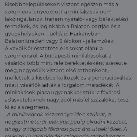
kisebb településeken viszont egészen más a
szegmens lényege: ott a minilakások nem
lakóingatlanok, hanem nyaraló- vagy befektetési
termékek, és leginkább a Balaton partján és a
gyógyhelyeken – például Harkányban,
Balatonfüreden vagy Siófokon - jellemzőek.
A vevői kör összetétele is sokat elárul a
szegmensről. A budapesti minilakásokat a
vásárlók több mint fele befektetésként szerezte
meg, negyedük viszont első otthonként –
mellettük a kisebbe költözők és a generációváltás
miatt vásárlók adták a forgalom maradékát. A
minilakások piaca ugyanakkor szűk: a fővárosi
adásvételeknek nagyjából másfél százalékát teszi
ki ez a szegmens.
„A minilakások részaránya idén szűkült, a
négyzetméterár-előnyük pedig olvadni kezdett,
ahogy a tágabb fővárosi piac ára utoléri őket. A
rövid távú lakáskiadás szigorodó szabályozása