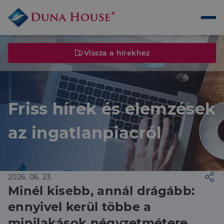
Vissza a hírekhez
Friss hírek és elemzések
az ingatlanpiacról
2026. 06. 23.
Minél kisebb, annál drágább:
ennyivel kerül többe a
minilakások négyzetmétere