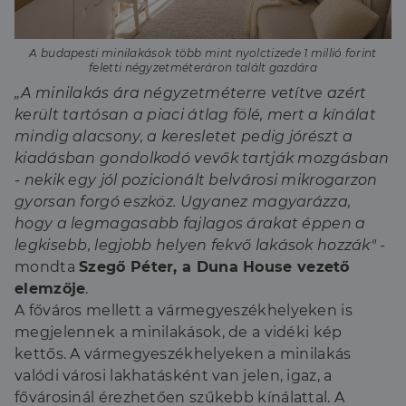
A budapesti minilakások több mint nyolctizede 1 millió forint
feletti négyzetméteráron talált gazdára
„A minilakás ára négyzetméterre vetítve azért
került tartósan a piaci átlag fölé, mert a kínálat
mindig alacsony, a keresletet pedig jórészt a
kiadásban gondolkodó vevők tartják mozgásban
- nekik egy jól pozicionált belvárosi mikrogarzon
gyorsan forgó eszköz. Ugyanez magyarázza,
hogy a legmagasabb fajlagos árakat éppen a
legkisebb, legjobb helyen fekvő lakások hozzák"
-
mondta
Szegő Péter, a Duna House vezető
elemzője
.
A főváros mellett a vármegyeszékhelyeken is
megjelennek a minilakások, de a vidéki kép
kettős. A vármegyeszékhelyeken a minilakás
valódi városi lakhatásként van jelen, igaz, a
fővárosinál érezhetően szűkebb kínálattal. A