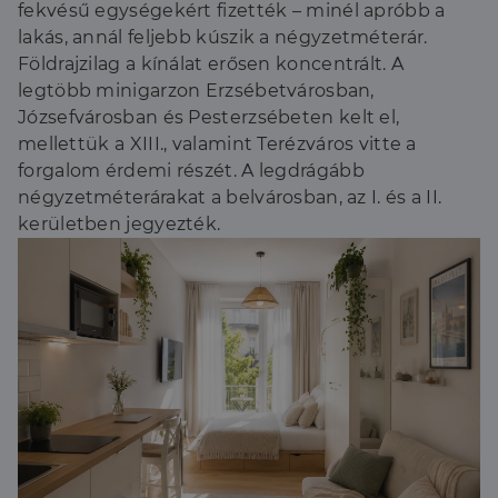
fekvésű egységekért fizették – minél apróbb a
lakás, annál feljebb kúszik a négyzetméterár.
Földrajzilag a kínálat erősen koncentrált. A
legtöbb minigarzon Erzsébetvárosban,
Józsefvárosban és Pesterzsébeten kelt el,
mellettük a XIII., valamint Terézváros vitte a
forgalom érdemi részét. A legdrágább
négyzetméterárakat a belvárosban, az I. és a II.
kerületben jegyezték.