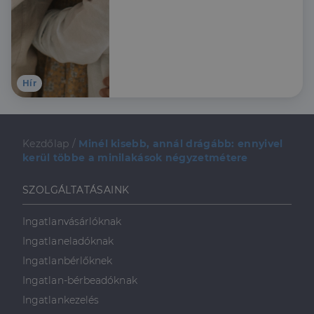
érdemes élni a lehetőséggel
és hogy mire kell figyelni az
igénylés során.
Hír
Kezdőlap
/
Minél kisebb, annál drágább: ennyivel
kerül többe a minilakások négyzetmétere
SZOLGÁLTATÁSAINK
Ingatlanvásárlóknak
Ingatlaneladóknak
Ingatlanbérlőknek
Ingatlan-bérbeadóknak
Ingatlankezelés