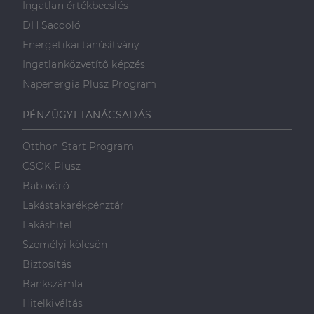
Ingatlan értékbecslés
DH Saccoló
Energetikai tanúsítvány
Ingatlanközvetítő képzés
Napenergia Plusz Program
PÉNZÜGYI TANÁCSADÁS
Otthon Start Program
CSOK Plusz
Babaváró
Lakástakarékpénztár
Lakáshitel
Személyi kölcsön
Biztosítás
Bankszámla
Hitelkiváltás