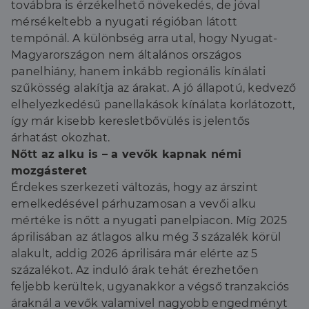
továbbra is érzékelhető növekedés, de jóval
mérsékeltebb a nyugati régióban látott
tempónál. A különbség arra utal, hogy Nyugat-
Magyarországon nem általános országos
panelhiány, hanem inkább regionális kínálati
szűkösség alakítja az árakat. A jó állapotú, kedvező
elhelyezkedésű panellakások kínálata korlátozott,
így már kisebb keresletbővülés is jelentős
árhatást okozhat.
Nőtt az alku is – a vevők kapnak némi
mozgásteret
Érdekes szerkezeti változás, hogy az árszint
emelkedésével párhuzamosan a vevői alku
mértéke is nőtt a nyugati panelpiacon. Míg 2025
áprilisában az átlagos alku még 3 százalék körül
alakult, addig 2026 áprilisára már elérte az 5
százalékot. Az induló árak tehát érezhetően
feljebb kerültek, ugyanakkor a végső tranzakciós
áraknál a vevők valamivel nagyobb engedményt