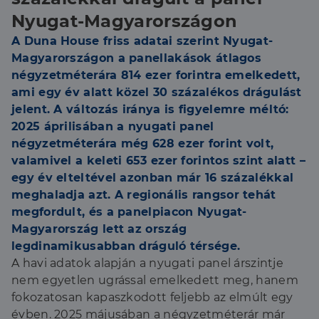
Nyugat-Magyarországon
A Duna House friss adatai szerint Nyugat-
Magyarországon a panellakások átlagos
négyzetméterára 814 ezer forintra emelkedett,
ami egy év alatt közel 30 százalékos drágulást
jelent. A változás iránya is figyelemre méltó:
2025 áprilisában a nyugati panel
négyzetméterára még 628 ezer forint volt,
valamivel a keleti 653 ezer forintos szint alatt –
egy év elteltével azonban már 16 százalékkal
meghaladja azt. A regionális rangsor tehát
megfordult, és a panelpiacon Nyugat-
Magyarország lett az ország
legdinamikusabban dráguló térsége.
A havi adatok alapján a nyugati panel árszintje
nem egyetlen ugrással emelkedett meg, hanem
fokozatosan kapaszkodott feljebb az elmúlt egy
évben. 2025 májusában a négyzetméterár már