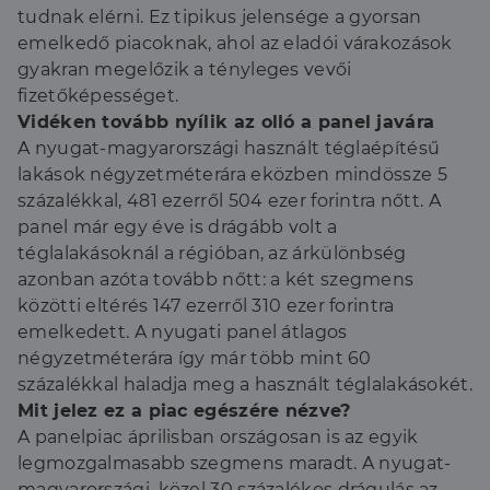
tudnak elérni. Ez tipikus jelensége a gyorsan
emelkedő piacoknak, ahol az eladói várakozások
gyakran megelőzik a tényleges vevői
fizetőképességet.
Vidéken tovább nyílik az olló a panel javára
A nyugat-magyarországi használt téglaépítésű
lakások négyzetméterára eközben mindössze 5
százalékkal, 481 ezerről 504 ezer forintra nőtt. A
panel már egy éve is drágább volt a
téglalakásoknál a régióban, az árkülönbség
azonban azóta tovább nőtt: a két szegmens
közötti eltérés 147 ezerről 310 ezer forintra
emelkedett. A nyugati panel átlagos
négyzetméterára így már több mint 60
százalékkal haladja meg a használt téglalakásokét.
Mit jelez ez a piac egészére nézve?
A panelpiac áprilisban országosan is az egyik
legmozgalmasabb szegmens maradt. A nyugat-
magyarországi, közel 30 százalékos drágulás az