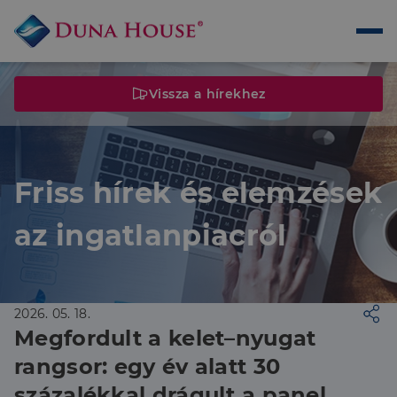
Vissza a hírekhez
Friss hírek és elemzések
az ingatlanpiacról
2026. 05. 18.
Megfordult a kelet–nyugat
rangsor: egy év alatt 30
százalékkal drágult a panel