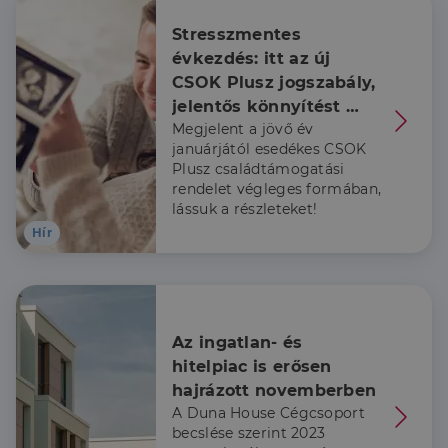
Stresszmentes 
Elengedhetetlenül szükséges
Teljesítmény
évkezdés: itt az új 
CSOK Plusz jogszabály, 
Célzás
Funkcionalitás
jelentős könnyítést 
Az elengedhetetlenül szükséges sütik lehetővé teszik
Megjelent a jövő év
kapnak a már babát 
a webhely alapvető funkcióit, például a felhasználói
januárjától esedékes CSOK
váró családok is
bejelentkezést és a fiókkezelést. A weboldal nem
Plusz családtámogatási
használható megfelelően az elengedhetetlenül
szükséges sütik nélkül.
rendelet végleges formában,
lássuk a részleteket!
Szolgáltató
/
Név
Lejárat
Leírás
Domain
Hír
li_gc
5
A cookie-k nem
LinkedIn
hónap
alapvető célokra
Corporation
4 hét
történő
.linkedin.com
felhasználásához
való
hozzájárulás
Az ingatlan- és 
tárolására
szolgál
hitelpiac is erősen 
CookieScriptConsent
2
Ezt a cookie-t a
CookieScript
hajrázott novemberben
hónap
Cookie-
dh.hu
A Duna House Cégcsoport
4 hét
Script.com
szolgáltatás
becslése szerint 2023
használja a