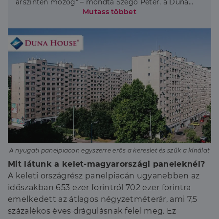
árszinten mozog” – mondta Szegő Péter, a Duna
House vezető elemzője.
Mutass többet
A nyugati panelpiacon egyszerre erős a kereslet és szűk a kínálat
Mit látunk a kelet-magyarországi paneleknél?
A keleti országrész panelpiacán ugyanebben az
időszakban 653 ezer forintról 702 ezer forintra
emelkedett az átlagos négyzetméterár, ami 7,5
százalékos éves drágulásnak felel meg. Ez