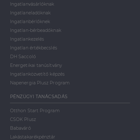
Ingatlanvásárlóknak
Ingatlaneladóknak
Ingatlanbérlőknek
Ingatlan-bérbeadóknak
Ingatlankezelés
Ingatlan értékbecslés
DH Saccoló
Energetikai tanúsítvány
Ingatlanközvetítő képzés
Napenergia Plusz Program
PÉNZÜGYI TANÁCSADÁS
Otthon Start Program
CSOK Plusz
Babaváró
Lakástakarékpénztár