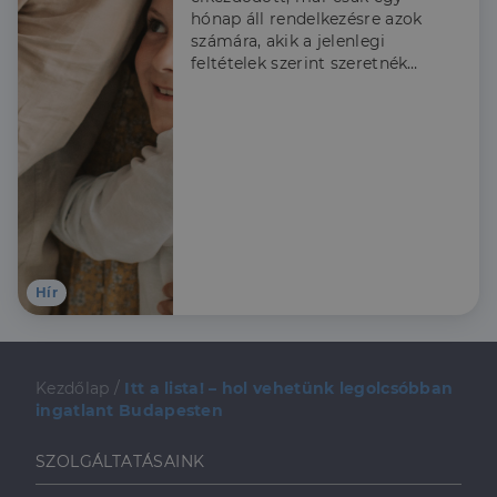
hónap áll rendelkezésre azok
számára, akik a jelenlegi
feltételek szerint szeretnék
igénybe venni a Babaváró
támogatást, ezért a
Credipass szakértői
összeszedték, hogy kiknek
érdemes élni a lehetőséggel
és hogy mire kell figyelni az
igénylés során.
Hír
Kezdőlap
/
Itt a lista! – hol vehetünk legolcsóbban
ingatlant Budapesten
SZOLGÁLTATÁSAINK