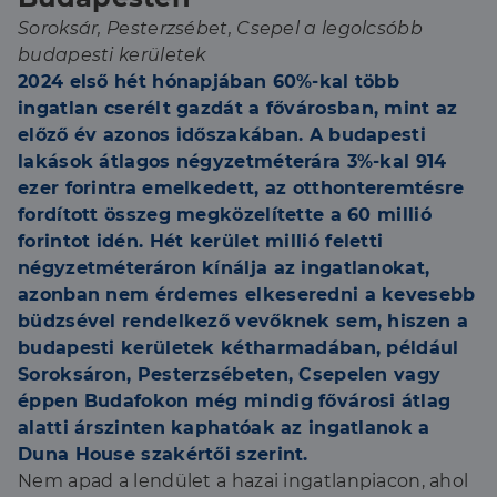
Soroksár, Pesterzsébet, Csepel a legolcsóbb
budapesti kerületek
2024 első hét hónapjában 60%-kal több
ingatlan cserélt gazdát a fővárosban, mint az
előző év azonos időszakában. A budapesti
lakások átlagos négyzetméterára 3%-kal 914
ezer forintra emelkedett, az otthonteremtésre
fordított összeg megközelítette a 60 millió
forintot idén. Hét kerület millió feletti
négyzetméteráron kínálja az ingatlanokat,
azonban nem érdemes elkeseredni a kevesebb
büdzsével rendelkező vevőknek sem, hiszen a
budapesti kerületek kétharmadában, például
Soroksáron, Pesterzsébeten, Csepelen vagy
éppen Budafokon még mindig fővárosi átlag
alatti árszinten kaphatóak az ingatlanok a
Duna House szakértői szerint.
Nem apad a lendület a hazai ingatlanpiacon, ahol