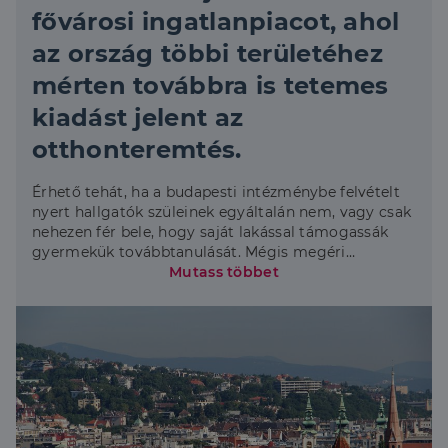
fővárosi ingatlanpiacot, ahol
az ország többi területéhez
mérten továbbra is tetemes
kiadást jelent az
otthonteremtés.
Érhető tehát, ha a budapesti intézménybe felvételt
nyert hallgatók szüleinek egyáltalán nem, vagy csak
nehezen fér bele, hogy saját lakással támogassák
gyermekük továbbtanulását. Mégis megéri
szétnézni a fővárosi ingatlanpiacon, hiszen az
Mutass többet
ingatlanok árazása tekintetében kiemelten fontos,
milliókat érő szerepe van a városon belüli
elhelyezkedésnek is.” – kezdte Benedikt Károly, a
Duna House PR és elemzési vezetője.