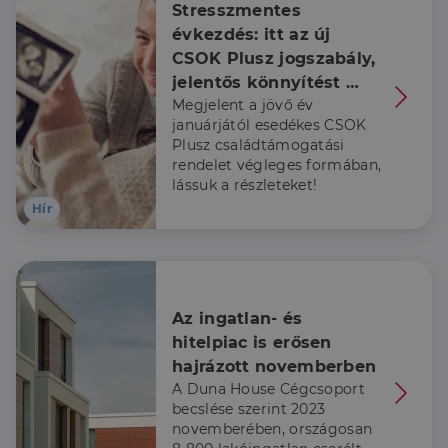
Stresszmentes 
évkezdés: itt az új 
Elengedhetetlenül szükséges
Teljesítmény
CSOK Plusz jogszabály, 
Célzás
Funkcionalitás
jelentős könnyítést 
Az elengedhetetlenül szükséges sütik lehetővé teszik
Megjelent a jövő év
kapnak a már babát 
a webhely alapvető funkcióit, például a felhasználói
januárjától esedékes CSOK
váró családok is
bejelentkezést és a fiókkezelést. A weboldal nem
Plusz családtámogatási
használható megfelelően az elengedhetetlenül
szükséges sütik nélkül.
rendelet végleges formában,
lássuk a részleteket!
Szolgáltató
/
Név
Lejárat
Leírás
Hír
Domain
li_gc
5
A cookie-k nem
LinkedIn
hónap
alapvető célokra
Corporation
4 hét
történő
.linkedin.com
felhasználásához
való
hozzájárulás
Az ingatlan- és 
tárolására
szolgál
hitelpiac is erősen 
hajrázott novemberben
CookieScriptConsent
2
Ezt a cookie-t a
CookieScript
hónap
Cookie-
dh.hu
A Duna House Cégcsoport
4 hét
Script.com
szolgáltatás
becslése szerint 2023
használja a
novemberében, országosan
látogatói cookie-