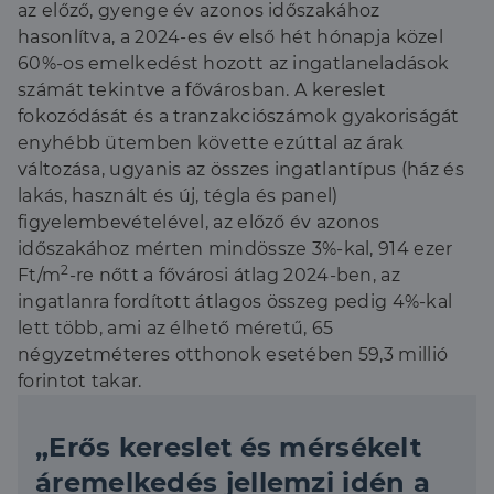
az előző, gyenge év azonos időszakához
hasonlítva, a 2024-es év első hét hónapja közel
60%-os emelkedést hozott az ingatlaneladások
számát tekintve a fővárosban. A kereslet
fokozódását és a tranzakciószámok gyakoriságát
enyhébb ütemben követte ezúttal az árak
változása, ugyanis az összes ingatlantípus (ház és
lakás, használt és új, tégla és panel)
figyelembevételével, az előző év azonos
időszakához mérten mindössze 3%-kal, 914 ezer
2
Ft/m
-re nőtt a fővárosi átlag 2024-ben, az
ingatlanra fordított átlagos összeg pedig 4%-kal
lett több, ami az élhető méretű, 65
négyzetméteres otthonok esetében 59,3 millió
forintot takar.
„Erős kereslet és mérsékelt
áremelkedés jellemzi idén a