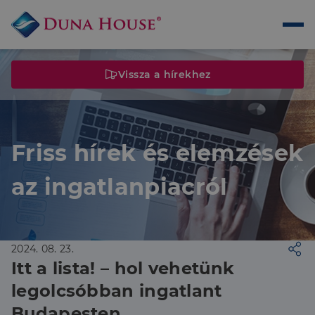
Vissza a hírekhez
Friss hírek és elemzések
az ingatlanpiacról
2024. 08. 23.
Itt a lista! – hol vehetünk
legolcsóbban ingatlant
Budapesten