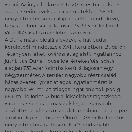
venni. Az ingatlanközvetítő 2024-es tranzakciós
adatai szerint ezekben a kerületekben 59-66
négyzetméter körüli alapterülettel rendelkező,
tágas otthonokat átlagosan 35-37,3 millió forint
ráfordításával is meg lehet szerezni.
A Duna másik oldalára evezve, a hat budai
kerületből mindössze a XXII. kerületben, Budafok-
Tétényben lehet fővárosi átlag alatt ingatlanhoz
jutni, itt a Duna House idei értékesítési adatai
alapján 733 ezer forintba kerül átlagosan egy
négyzetméter. A terület nagyobb részt családi
házas övezet, így az átlagos ingatlanméret is
2
nagyobb, 94 m
, az átlagos ingatlanérték pedig
68,6 millió forint. A budai lokációhoz ragaszkodó
vásárlók számára a második legalacsonyabb
árszinttel rendelkező kerület azonban már átlépte
a milliós lépcsőt, hiszen Óbuda 1,06 millió forintos
négyzetméterárral bekerült a 7 legdrágább
budapesti kerület közé, míg a kerületben