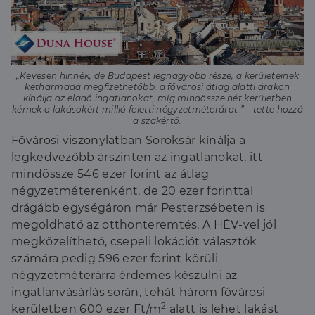
„Kevesen hinnék, de Budapest legnagyobb része, a kerületeinek
kétharmada megfizethetőbb, a fővárosi átlag alatti árakon
kínálja az eladó ingatlanokat, míg mindössze hét kerületben
kérnek a lakásokért millió feletti négyzetméterárat.” – tette hozzá
a szakértő.
Fővárosi viszonylatban Soroksár kínálja a
legkedvezőbb árszinten az ingatlanokat, itt
mindössze 546 ezer forint az átlag
négyzetméterenként, de 20 ezer forinttal
drágább egységáron már Pesterzsébeten is
megoldható az otthonteremtés. A HÉV-vel jól
megközelíthető, csepeli lokációt választók
számára pedig 596 ezer forint körüli
négyzetméterárra érdemes készülni az
ingatlanvásárlás során, tehát három fővárosi
2
kerületben 600 ezer Ft/m
alatt is lehet lakást