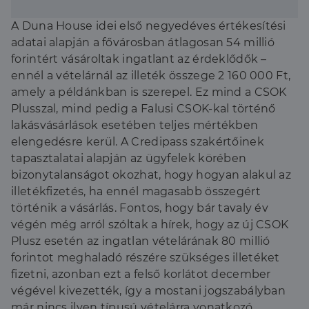
Krisztián, a Credipass magyarországi vezetője. „Egy
6,3%-os kamatozású piaci lakáshitellel
A Duna House idei első negyedéves értékesítési
összehasonlítva, és a hitel teljes visszafizetését
adatai alapján a fővárosban átlagosan 54 millió
tekintve, közel 20 millió forint maradhat az ügyfelek
forintért vásároltak ingatlant az érdeklődők –
zsebében a futamidő leteltével. Ez tartalmazza a
ennél a vételárnál az illeték összege 2 160 000 Ft,
megspórolt vagyonszerzési illeték összegét is,
amely minden esetben az ingatlan vételárának 4%-
amely a példánkban is szerepel. Ez mind a CSOK
a.” – tette hozzá a szakértő.
Plusszal, mind pedig a Falusi CSOK-kal történő
lakásvásárlások esetében teljes mértékben
elengedésre kerül. A Credipass szakértőinek
tapasztalatai alapján az ügyfelek körében
bizonytalanságot okozhat, hogy hogyan alakul az
illetékfizetés, ha ennél magasabb összegért
történik a vásárlás. Fontos, hogy bár tavaly év
végén még arról szóltak a hírek, hogy az új CSOK
Plusz esetén az ingatlan vételárának 80 millió
forintot meghaladó részére szükséges illetéket
fizetni, azonban ezt a felső korlátot december
végével kivezették, így a mostani jogszabályban
már nincs ilyen típusú vételárra vonatkozó