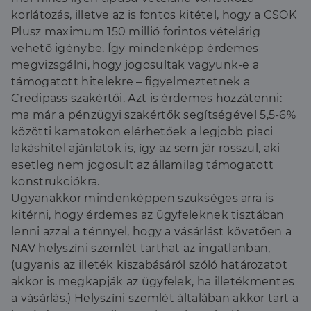
korlátozás, illetve az is fontos kitétel, hogy a CSOK
Plusz maximum 150 millió forintos vételárig
vehető igénybe. Így mindenképp érdemes
megvizsgálni, hogy jogosultak vagyunk-e a
támogatott hitelekre – figyelmeztetnek a
Credipass szakértői. Azt is érdemes hozzátenni:
ma már a pénzügyi szakértők segítségével 5,5-6%
közötti kamatokon elérhetőek a legjobb piaci
lakáshitel ajánlatok is, így az sem jár rosszul, aki
esetleg nem jogosult az államilag támogatott
konstrukciókra.
Ugyanakkor mindenképpen szükséges arra is
kitérni, hogy érdemes az ügyfeleknek tisztában
lenni azzal a ténnyel, hogy a vásárlást követően a
NAV helyszíni szemlét tarthat az ingatlanban,
(ugyanis az illeték kiszabásáról szóló határozatot
akkor is megkapják az ügyfelek, ha illetékmentes
a vásárlás.) Helyszíni szemlét általában akkor tart a