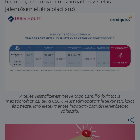
hatóság, amennyiben az ingatlan vételára
jelentősen eltér a piaci ártól.
A teljes visszafizetést nézve több tízmillió forintot is
megspórolhat az, aki a CSOK Plusz támogatott hitelkonstrukciót
és az ezzel járó illetékmentes ingatlanvásárlási lehetőséget
választja.