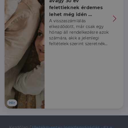
avagy 30 év 
minden olyan
reklámról,
felettieknek érdemes 
amelyet a
lehet még idén 
végfelhasználó
láthatott,
A visszaszámlálás
belevágni
mielőtt
elkezdődött, már csak egy
meglátogatta
az említett
hónap áll rendelkezésre azok
weboldalt.
számára, akik a jelenlegi
feltételek szerint szeretnék
igénybe venni a Babaváró
támogatást, ezért a
Credipass szakértői
összeszedték, hogy kiknek
érdemes élni a lehetőséggel
és hogy mire kell figyelni az
igénylés során.
Hír
Kezdőlap
/
Illetékmentes ingatlanvásárlás - Ez a