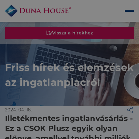
Vissza a hírekhez
Friss hírek és elemzések
az ingatlanpiacról
2024. 04. 18.
Illetékmentes ingatlanvásárlás -
Ez a CSOK Plusz egyik olyan
előnye, amellyel további milliók