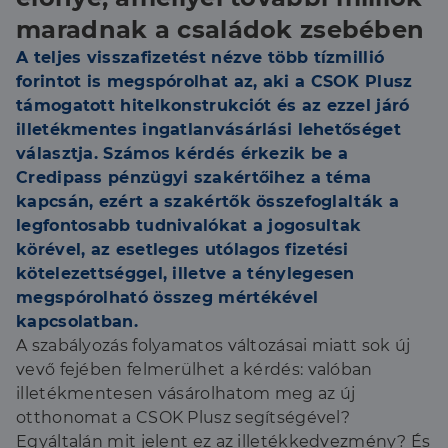
maradnak a családok zsebében
A teljes visszafizetést nézve több tízmillió
forintot is megspórolhat az, aki a CSOK Plusz
támogatott hitelkonstrukciót és az ezzel járó
illetékmentes ingatlanvásárlási lehetőséget
választja. Számos kérdés érkezik be a
Credipass pénzügyi szakértőihez a téma
kapcsán, ezért a szakértők összefoglalták a
legfontosabb tudnivalókat a jogosultak
körével, az esetleges utólagos fizetési
kötelezettséggel, illetve a ténylegesen
megspórolható összeg mértékével
kapcsolatban.
A szabályozás folyamatos változásai miatt sok új
vevő fejében felmerülhet a kérdés: valóban
illetékmentesen vásárolhatom meg az új
otthonomat a CSOK Plusz segítségével?
Egyáltalán mit jelent ez az illetékkedvezmény? És