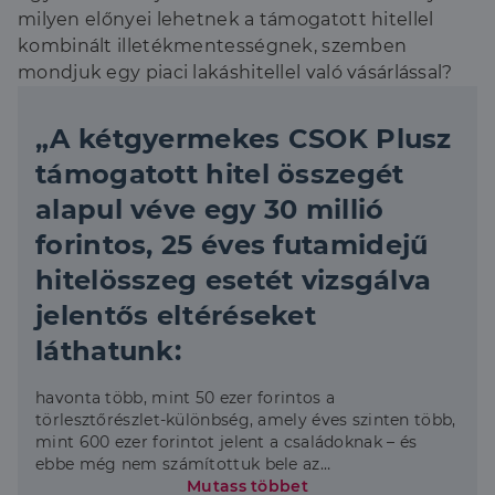
milyen előnyei lehetnek a támogatott hitellel
kombinált illetékmentességnek, szemben
mondjuk egy piaci lakáshitellel való vásárlással?
„A kétgyermekes CSOK Plusz
támogatott hitel összegét
alapul véve egy 30 millió
forintos, 25 éves futamidejű
hitelösszeg esetét vizsgálva
jelentős eltéréseket
láthatunk:
havonta több, mint 50 ezer forintos a
törlesztőrészlet-különbség, amely éves szinten több,
mint 600 ezer forintot jelent a családoknak – és
ebbe még nem számítottuk bele az
illetékmentesség hozta előnyt.” – mondta el Fülöp
Mutass többet