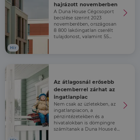
hajrázott novemberben
Szolgáltató
/
Név
Lejárat
Leírás
A Duna House Cégcsoport
Domain
becslése szerint 2023
li_gc
5
A cookie-k nem
LinkedIn
novemberében, országosan
hónap
alapvető célokra
Corporation
8 800 lakóingatlan cserélt
4 hét
történő
.linkedin.com
felhasználásához
tulajdonost, valamint 55
való
milliárd forint szerződéses
hozzájárulás
Hír
összegű lakáscélú
tárolására
szolgál
jelzáloghitel realizálódott.
CookieScriptConsent
2
Ezt a cookie-t a
CookieScript
hónap
Cookie-
dh.hu
4 hét
Script.com
szolgáltatás
használja a
Az átlagosnál erősebb 
látogatói cookie-
k beleegyezési
decemberrel zárhat az 
beállításainak
ingatlanpiac
emlékezésére.
Szükséges, hogy
Nem csak az üzletekben, az
Google
a Cookie-
Privacy Policy
ingatlanpiacon, a
Script.com
cookie banner
pénzintézetekben és a
megfelelően
hivatalokban is dömpingre
működjön.
számítanak a Duna House és
a Credipass szakértői idén