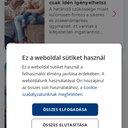
csak idén igényelhetsz
A határidő szűkössége miatt
különösen fontos a sikeres
és zökkenőmentes
ügymenet: itt vannak a
kifejezetten ingatlanhoz
kapcsolódó, rejtett buktatók.
Hír
Ez a weboldal sütiket használ
Ez a weboldal sütiket használ a
felhasználói élmény javítása érdekében. A
weboldalunk használatával Ön hozzájárul
200 évnyi történelem a 
az összes süti használatához, a
Cookie
fővárosi ingatlanpiacon
szabályzatunknak megfelelően.
Budapest 150. jubileuma
apropóján a Duna House
szakértői összegyűjtötték az
ÖSSZES ELFOGADÁSA
év legkülönlegesebb és
legkorosabb épületeiben
zárt ingatlanpiaci
ÖSSZES ELUTASÍTÁSA