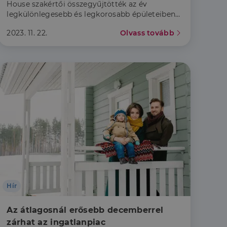
House szakértői összegyűjtötték az év
legkülönlegesebb és legkorosabb épületeiben
zárt ingatlanpiaci tranzakciókat.
2023. 11. 22.
Olvass tovább
Hír
Az átlagosnál erősebb decemberrel 
zárhat az ingatlanpiac