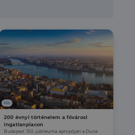
a a látogatói cookie-
 hogy a Cookie-
áit, hogy a tárolt
állapotának
rról, hogy a
lámról, amelyet a
sítja a weboldal
lt.
 tartalmának
z - amely jelentős
lgáltatáshoz. Ez a
életlenszerűen
t például valós
webhely minden
átogatói,
Hír
rról, hogy a
lámról, amelyet a
200 évnyi történelem a fővárosi 
lt.
ingatlanpiacon
Budapest 150. jubileuma apropóján a Duna