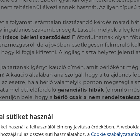
 nem feltétlenül élvezi ennek hasznát. Az ilyen típusú 
a folyamat, számtalan tisztázandó kérdés marad hátra,
egy ingatlanos szakember segít. Lássuk, melyek a legfo
 írásos bérleti szerződést
! Előfordulhatnak olyan főb
mozgásról, de a jövőben esetlegesen felmerülő költs
gy ki fogja kifizetni. A jogilag tiszta helyzet jelenti 
íjra tartanak igényt kaució címén, amit bérlőként még 
m! A kaució általában arra szolgál, hogy a tulajdonos fe
a az esetre, ha a bérlő valamelyik ponton megszegi a s
lata mellett előforduló
garanciális hibák
(elromló műsz
kerüljön bele, hogy a
bérlő csak a nem rendeltetéssz
aranciális hibák javítását maga intézze, bár a gyakorla
l sütiket használ
ható bútorok, berendezések jegyzéke
. Nem baj, ha ez 
iket használ a felhasználói élmény javítása érdekében. A webolda
 főbérlő nem ragaszkodik hozzá. Az ingóságok tételes
m
hozzájárul az összes süti használatához, a
Cookie szabályzatunkn
közökről
fotó is jól jöhet
vitás esetben.