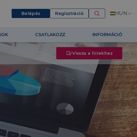
HUN
Belépés
Regisztráció
SOK
CSATLAKOZZ
INFORMÁCIÓ
Vissza a hírekhez