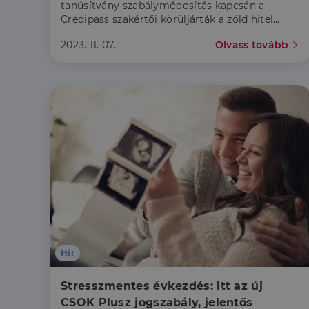
tanúsítvány szabálymódosítás kapcsán a
Credipass szakértői körüljárták a zöld hitel
témakörét.
2023. 11. 07.
Olvass tovább
Hír
Stresszmentes évkezdés: itt az új 
CSOK Plusz jogszabály, jelentős 