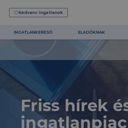
Kedvenc ingatlanok
INGATLANKERESŐ
ELADÓKNAK
Friss hírek 
ingatlanpiac