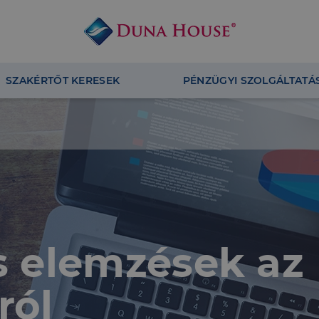
SZAKÉRTŐT KERESEK
PÉNZÜGYI SZOLGÁLTATÁ
és elemzések az
ról