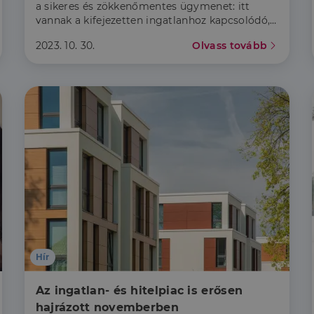
a sikeres és zökkenőmentes ügymenet: itt
vannak a kifejezetten ingatlanhoz kapcsolódó,
rejtett buktatók.
2023. 10. 30.
Olvass tovább
Hír
Az ingatlan- és hitelpiac is erősen 
hajrázott novemberben