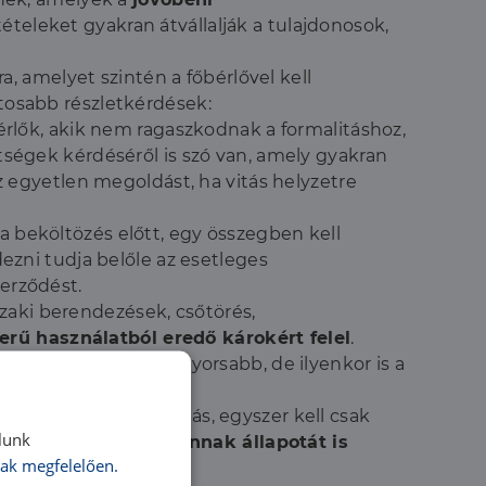
tételeket gyakran átvállalják a tulajdonosok,
 amelyet szintén a főbérlővel kell
ntosabb részletkérdések:
érlők, akik nem ragaszkodnak a formalitáshoz,
égek kérdéséről is szó van, amely gyakran
az egyetlen megoldást, ha vitás helyzetre
a beköltözés előtt, egy összegben kell
dezni tudja belőle az esetleges
zerződést.
aki berendezések, csőtörés,
erű használatból eredő károkért felel
.
tban van, hogy ez a gyorsabb, de ilyenkor is a
egy 10 oldalas felsorolás, egyszer kell csak
lunk
egnevezése mellé annak állapotát is
ak megfelelően.