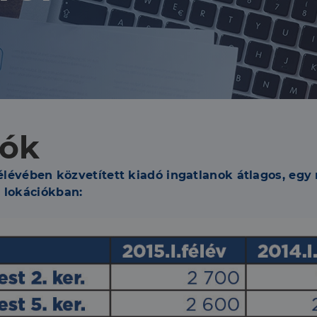
lók
félévében közvetített kiadó ingatlanok átlagos, egy
b lokációkban: