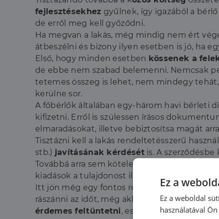
fejlesztésekhez
gyűlnek, így igazából a bérlő
de erről meg kell győződni.
Ha megvan a lakás, még mindig nem ért véget 
átbeszélni és bizony ilyen esetben is jó, ha 
Első, hogy minden esetben
kössenek a felek
de ebbe nem szabad belemenni. Nemcsak pénz
tetemes összeg is lehet, nem mindegy tehát, ho
kerülne sor.
A főbérlők általában egy-három havi bérleti d
kifizetni. Erről is szülessen írásos dokumentu
elmaradásokat, illetve bebiztosítsa magát arr
Tisztázni kell a lakás rendeltetésszerű haszná
stb.)
javításának kérdését
is. A szerződésbe 
Továbbá arra sem kötelezhető a bérlő, hogy a g
kiadások a tulajdonost illetik.
Ez a webolda
Itt jön még egy fontos rész, a lakásban
talál
Ez a weboldal süt
rászánni az időt, még akkor is, ha mondjuk a
használatával Ön 
érdemes feltüntetni
, esetleg a drágább esz