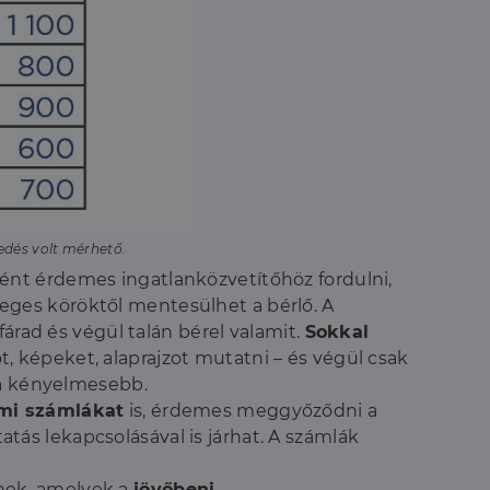
edés volt mérhető.
ént érdemes ingatlanközvetítőhöz fordulni,
sleges köröktől mentesülhet a bérlő. A
árad és végül talán bérel valamit.
Sokkal
, képeket, alaprajzot mutatni – és végül csak
ra kényelmesebb.
mi számlákat
is, érdemes meggyőződni a
tás lekapcsolásával is járhat. A számlák
nek, amelyek a
jövőbeni