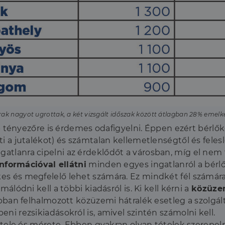
árak nagyot ugrottak, a két vizsgált időszak között átlagban 28% emelk
ényezőre is érdemes odafigyelni. Éppen ezért bérlők
eti a jutalékot) és számtalan kellemetlenségtől és fele
gatlanra cipelni az érdeklődőt a városban, míg el nem f
formációval ellátni
minden egyes ingatlanról a bérlőt
ekes és megfelelő lehet számára. Ez mindkét fél számá
málódni kell a többi kiadásról is. Ki kell kérni a
közüze
bban felhalmozott közüzemi hátralék esetleg a szolgálta
eni rezsikiadásokról is, amivel szintén számolni kell.
tele és mérete. Ebben gyakran olyan tételek szerepel