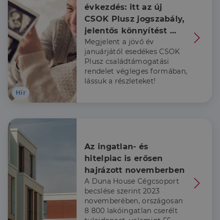
évkezdés: itt az új 
Elengedhetetlenül szükséges
Teljesítmény
CSOK Plusz jogszabály, 
Célzás
Funkcionalitás
jelentős könnyítést 
Megjelent a jövő év
kapnak a már babát 
Az elengedhetetlenül szükséges sütik lehetővé teszik
januárjától esedékes CSOK
a webhely alapvető funkcióit, például a felhasználói
váró családok is
bejelentkezést és a fiókkezelést. A weboldal nem
Plusz családtámogatási
használható megfelelően az elengedhetetlenül
rendelet végleges formában,
szükséges sütik nélkül.
lássuk a részleteket!
Szolgáltató
/
Hír
Név
Lejárat
Leírás
Domain
li_gc
5
A cookie-k nem
LinkedIn
hónap
alapvető célokra
Corporation
4 hét
történő
.linkedin.com
felhasználásához
való
Az ingatlan- és 
hozzájárulás
tárolására
hitelpiac is erősen 
szolgál
hajrázott novemberben
CookieScriptConsent
2
Ezt a cookie-t a
CookieScript
A Duna House Cégcsoport
hónap
Cookie-
dh.hu
4 hét
Script.com
becslése szerint 2023
szolgáltatás
novemberében, országosan
használja a
látogatói cookie-
8 800 lakóingatlan cserélt
k beleegyezési