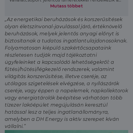
vállalatcsoport jelentős ismeretekkel rendelkezik a
hazai ingatlanok energetikai állapotáról, hiszen az
Mutass többet
Energetikai Tanúsítvány Kft. az elmúlt években
többezer energetikai tanúsítvány kiállítását végezte
„Az energetikai beruházások és korszerűsítések
el, így támogatva az ingatlan tulajdonosokat az
olyan életszínvonal-javulással járó, értéknövelő
értékesítés előtt álló ingatlanok energetikai
beruházások, melyek jelentős anyagi előnyt is
állapotának meghatározásában.”
biztosítanak a tudatos ingatlantulajdonosoknak.
Folyamatosan kiépülő szakértőcsapataink
részletesen tudják majd tájékoztatni
ügyfeleinket a kapcsolódó lehetőségekről: a
fűtési/hűtési/légkezelő rendszerek, valamint
világítás korszerűsítése, illetve cseréje, az
utólagos szigetelések elvégzése, a nyílászárók
cseréje, vagy éppen a napelemek, napkollektorok
vagy energiatárolók beépítése várhatóan több
tízezer lakóépület megújulásán keresztül
hatással lesz a teljes ingatlanállományra,
amelyben a DH Energy is aktív szerepet kíván
vállalni.”