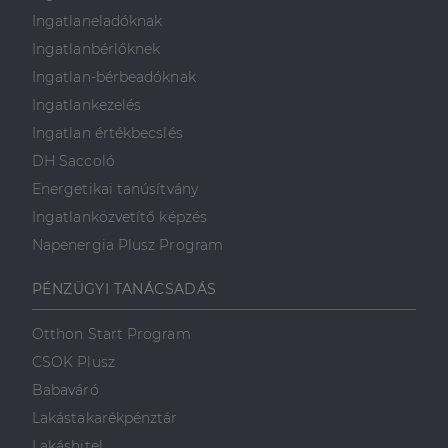
Ingatlaneladóknak
Ingatlanbérlőknek
Ingatlan-bérbeadóknak
Ingatlankezelés
Ingatlan értékbecslés
DH Saccoló
Energetikai tanúsítvány
Ingatlanközvetítő képzés
Napenergia Plusz Program
PÉNZÜGYI TANÁCSADÁS
Otthon Start Program
CSOK Plusz
Babaváró
Lakástakarékpénztár
Lakáshitel