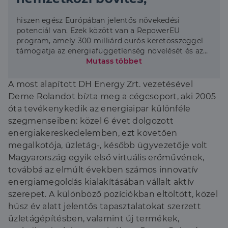
hiszen egész Európában jelentős növekedési
potenciál van. Ezek között van a RepowerEU
program, amely 300 milliárd eurós keretösszeggel
támogatja az energiafüggetlenség növelését és az
energiahatékonyság javítását, így kiváló időzítést
Mutass többet
biztosít a DH Energy Zrt. indításához és hosszú távú
növekedési potenciált jelent a lakossági
A most alapított DH Energy Zrt. vezetésével
beruházásoknak Európa szerte. A cégcsoport
Deme Rolandot bízta meg a cégcsoport, aki 2005
eredményei mellett az üzleti modellnek
óta tevékenykedik az energiaipar különféle
köszönhetően a hálózat franchise partnerei is
szegmenseiben: közel 6 évet dolgozott
további bevételhez jutnak az új üzletág
eredményéből.”
energiakereskedelemben, ezt követően
megalkotója, üzletág-, később ügyvezetője volt
Magyarország egyik első virtuális erőművének,
továbbá az elmúlt években számos innovatív
energiamegoldás kialakításában vállalt aktív
szerepet. A különböző pozíciókban eltöltött, közel
húsz év alatt jelentős tapasztalatokat szerzett
üzletágépítésben, valamint új termékek,