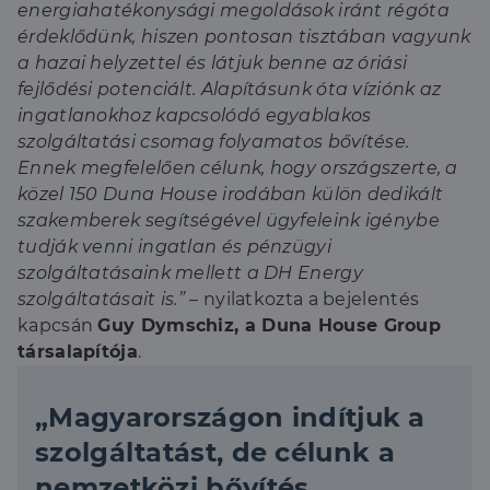
energiahatékonysági megoldások iránt régóta
érdeklődünk, hiszen pontosan tisztában vagyunk
a hazai helyzettel és látjuk benne az óriási
fejlődési potenciált. Alapításunk óta víziónk az
ingatlanokhoz kapcsolódó egyablakos
szolgáltatási csomag folyamatos bővítése.
Ennek megfelelően célunk, hogy országszerte, a
közel 150 Duna House irodában külön dedikált
szakemberek segítségével ügyfeleink igénybe
tudják venni ingatlan és pénzügyi
szolgáltatásaink mellett a DH Energy
szolgáltatásait is.”
– nyilatkozta a bejelentés
kapcsán
Guy Dymschiz, a Duna House Group
társalapítója
.
„Magyarországon indítjuk a
szolgáltatást, de célunk a
nemzetközi bővítés,