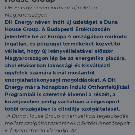
DH Energy néven indul az új üzletág
Magyarországon
DH Energy néven indít új üzletágat a Duna
House Group. A Budapesti Értéktőzsdén
jelentette be az Európa 4 országában működő
ingatlan, és pénzügyi termékeket közvetítő
vállalat, hogy új leányvállalatával először
Magyarországon lép be az energetika piacára,
ahol elsősorban lakossági és kisvállalati
ügyfelek számára kínál mostantól
energiahatékonysági megoldásokat. A DH
Energy már a hónapban induló Otthonfelújítási
Programból is szeretné kivenni a részét, a
közeljövőben pedig várhatóan a cégcsoport
többi országában is elindítja szolgáltatását.
„A Duna House Group a nemzetközi terjeszkedés
mellett szolgáltatáskörének bővítési lehetőségeit
is folyamatosan vizsgálja. Az