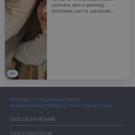
számára, akik a jelenlegi
feltételek szerint szeretnék
igénybe venni a Babaváró
támogatást, ezért a
Credipass szakértői
összeszedték, hogy kiknek
érdemes élni a lehetőséggel
és hogy mire kell figyelni az
igénylés során.
Hír
Kezdőlap
/
Energetikával bővíti
szolgáltatásportfolióját a Duna House Group
SZOLGÁLTATÁSAINK
Ingatlanvásárlóknak