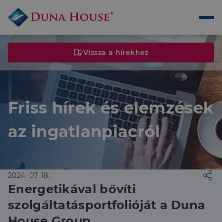
Vissza a hírekhez
Friss hírek és elemzések
az ingatlanpiacról
2024. 07. 18.
Energetikával bővíti
szolgáltatásportfolióját a Duna
House Group