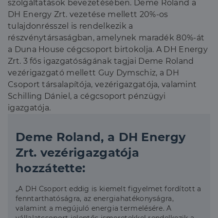
szolgáltatások bevezetésében. Deme Roland a
DH Energy Zrt. vezetése mellett 20%-os
tulajdonrésszel is rendelkezik a
részvénytársaságban, amelynek maradék 80%-át
a Duna House cégcsoport birtokolja. A DH Energy
Zrt. 3 fős igazgatóságának tagjai Deme Roland
vezérigazgató mellett Guy Dymschiz, a DH
Csoport társalapítója, vezérigazgatója, valamint
Schilling Dániel, a cégcsoport pénzügyi
igazgatója.
Deme Roland, a DH Energy
Zrt. vezérigazgatója
hozzátette:
„A DH Csoport eddig is kiemelt figyelmet fordított a
fenntarthatóságra, az energiahatékonyságra,
valamint a megújuló energia termelésére. A