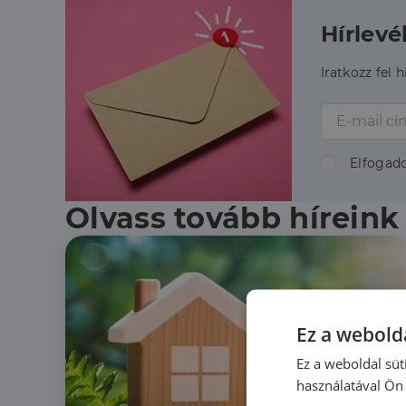
Hírlevé
Iratkozz fel 
Elfogad
Olvass tovább híreink
Ez a webolda
Ez a weboldal süt
használatával Ön 