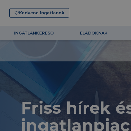
Kedvenc ingatlanok
INGATLANKERESŐ
ELADÓKNAK
Friss hírek 
ingatlanpiac