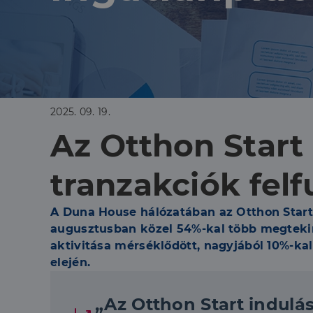
2025. 09. 19.
Az Otthon Start 
tranzakciók felf
A Duna House hálózatában az Otthon Start
augusztusban közel 54%-kal több megtekin
aktivitása mérséklődött, nagyjából 10%-ka
elején.
„Az Otthon Start indulá