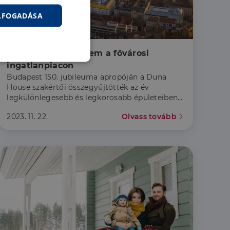
ELFOGADÁSA
Hír
200 évnyi történelem a fővárosi 
nkcionalitás
ingatlanpiacon
Budapest 150. jubileuma apropóján a Duna
House szakértői összegyűjtötték az év
legkülönlegesebb és legkorosabb épületeiben
zárt ingatlanpiaci tranzakciókat.
2023. 11. 22.
Olvass tovább
jelentkezést és a
hoz való