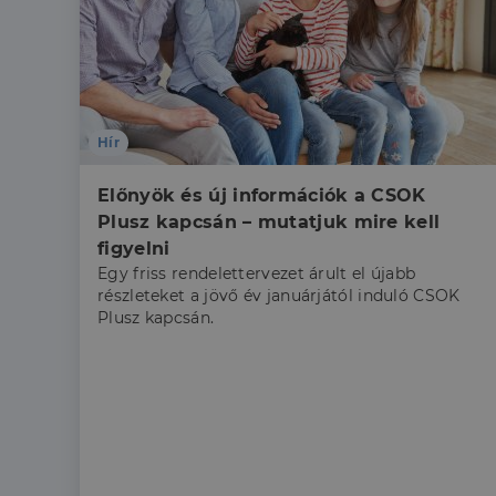
Hír
Előnyök és új információk a CSOK 
Plusz kapcsán – mutatjuk mire kell 
figyelni
Egy friss rendelettervezet árult el újabb
részleteket a jövő év januárjától induló CSOK
Plusz kapcsán.