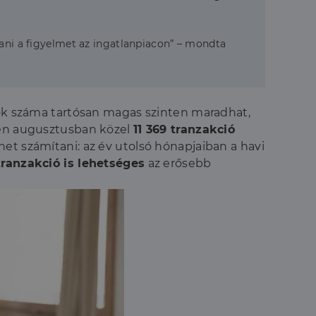
tani a figyelmet az ingatlanpiacon” – mondta
ások száma tartósan magas szinten maradhat,
en augusztusban közel
11 369 tranzakció
het számítani: az év utolsó hónapjaiban a havi
 tranzakció is lehetséges
az erősebb