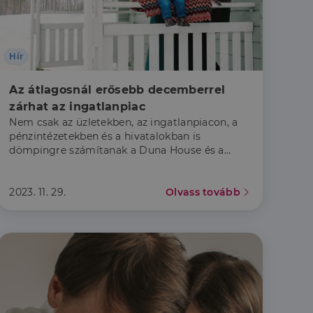
a a látogatói cookie-
 hogy a Cookie-
Hír
Az átlagosnál erősebb decemberrel 
zárhat az ingatlanpiac
áit, hogy a tárolt
állapotának
Nem csak az üzletekben, az ingatlanpiacon, a
rról, hogy a
pénzintézetekben és a hivatalokban is
lámról, amelyet a
sítja a weboldal
lt.
dömpingre számítanak a Duna House és a
Credipass szakértői idén decemberben.
 tartalmának
z - amely jelentős
2023. 11. 29.
Olvass tovább
lgáltatáshoz. Ez a
életlenszerűen
t például valós
webhely minden
átogatói,
rról, hogy a
lámról, amelyet a
lt.