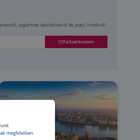
anokról, izgalmas ajánlatokról és piaci hírekről!
Feliratkozom
lunk
ak megfelelően.