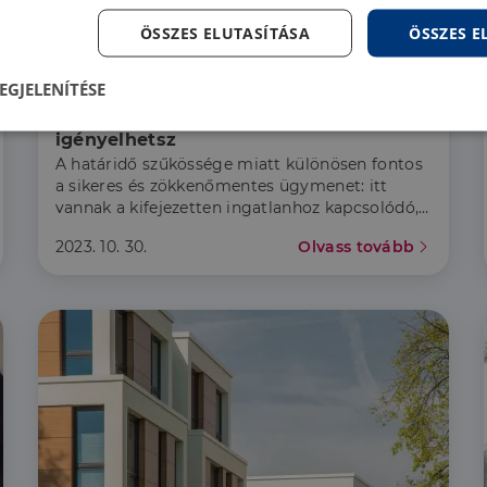
ÖSSZES ELUTASÍTÁSA
ÖSSZES 
Hír
EGJELENÍTÉSE
CSOK 2023: Tippek, ha csak idén 
lenül
Teljesítmény
Célzás
Fu
igényelhetsz
s
A határidő szűkössége miatt különösen fontos
a sikeres és zökkenőmentes ügymenet: itt
vannak a kifejezetten ingatlanhoz kapcsolódó,
rejtett buktatók.
2023. 10. 30.
Olvass tovább
Elengedhetetlenül szükséges
Teljesítmény
Célzás
Funkcionalitás
szükséges sütik lehetővé teszik a webhely alapvető funkcióit, például a felhasználói be
ldal nem használható megfelelően az elengedhetetlenül szükséges sütik nélkül.
Szolgáltató
/
Lejárat
Leírás
Domain
5
A cookie-k nem alapvető célokra történő felhasználásá
LinkedIn
hónap
hozzájárulás tárolására szolgál
Corporation
4 hét
.linkedin.com