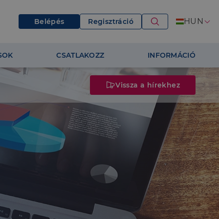
HUN
Belépés
Regisztráció
SOK
CSATLAKOZZ
INFORMÁCIÓ
Vissza a hírekhez