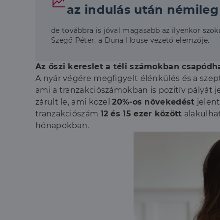
az indulás után némileg
de továbbra is jóval magasabb az ilyenkor szok
Szegő Péter, a Duna House vezető elemzője.
Az őszi kereslet a téli számokban csapódha
A nyár végére megfigyelt élénkülés és a szep
ami a tranzakciószámokban is pozitív pályát je
zárult le, ami közel
20%-os növekedést
jelent
tranzakciószám
12 és 15 ezer között
alakulhat
hónapokban.