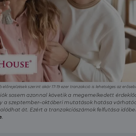
 előrejelzések szerint akár 17-19 ezer tranzakció is lehetséges az erő
ciók sosem azonnal követik a megemelkedett érdeklődés
így a szeptember–októberi mutatások hatása várható
 tolódhat át. Ezért a tranzakciószámok felfutása időbe
e
.