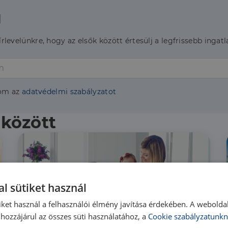
l
hírlevelünkre, hogy az elsők között értesülj a legfrissebb ingatl
om az
adatvédelmi szabályzatot
 között
l sütiket használ
iket használ a felhasználói élmény javítása érdekében. A webolda
hozzájárul az összes süti használatához, a
Cookie szabályzatunkn