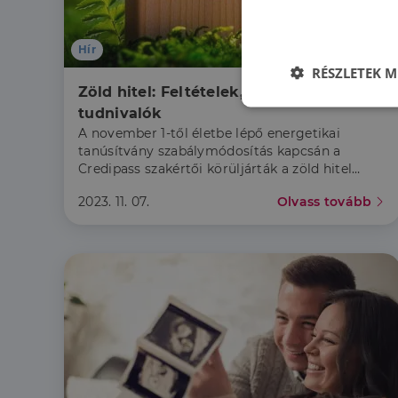
Hír
RÉSZLETEK M
Zöld hitel: Feltételek, kedvezmények, 
Elengedhetet
tudnivalók
szüksége
A november 1-től életbe lépő energetikai
tanúsítvány szabálymódosítás kapcsán a
Credipass szakértői körüljárták a zöld hitel
témakörét.
2023. 11. 07.
Olvass tovább
Az elengedhetetlenül 
fiókkezelést. A webo
Név
li_gc