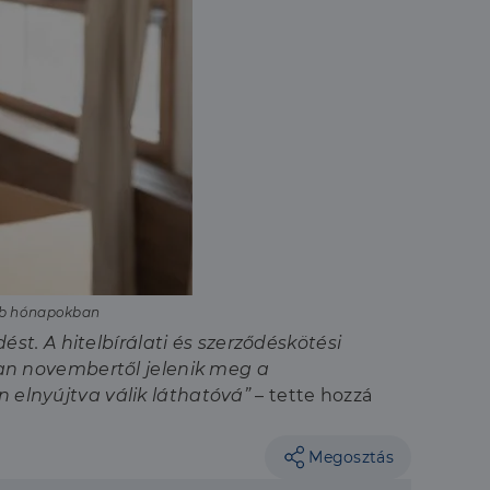
sebb hónapokban
t. A hitelbírálati és szerződéskötési
an novembertől jelenik meg a
n elnyújtva válik láthatóvá”
– tette hozzá
Megosztás