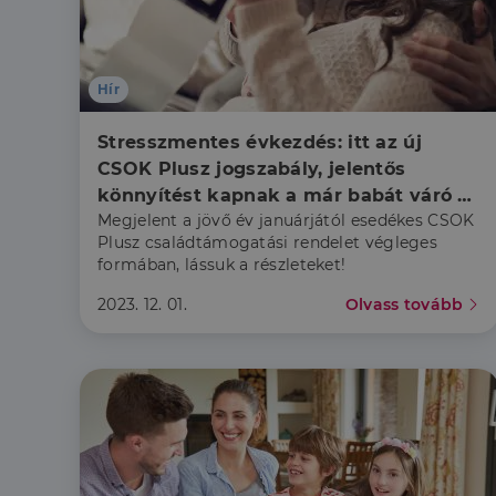
CookieScriptConse
Hír
Szolgáltató
Név
Domain
Stresszmentes évkezdés: itt az új 
Név
Szolgált
Név
CSOK Plusz jogszabály, jelentős 
_lang
dh.hu
Domain
_ga_F4MKCEZ8P5
könnyítést kapnak a már babát váró 
IDE
Google 
Megjelent a jövő év januárjától esedékes CSOK
családok is
.doublec
lidc
Plusz családtámogatási rendelet végleges
formában, lássuk a részleteket!
bcookie
Microso
Corpora
_ga
.linkedi
2023. 12. 01.
Olvass tovább
_fbp
Meta Pl
Inc.
.dh.hu
_gcl_au
Google 
.dh.hu