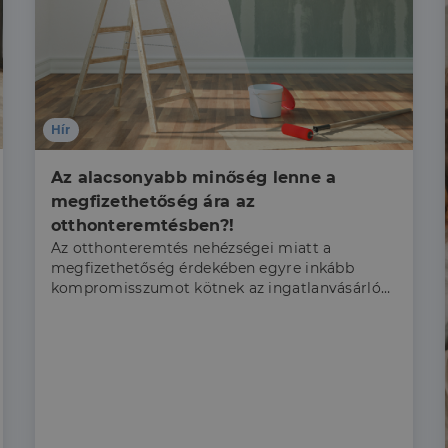
Hír
Az alacsonyabb minőség lenne a 
megfizethetőség ára az 
otthonteremtésben?!
Az otthonteremtés nehézségei miatt a
megfizethetőség érdekében egyre inkább
kompromisszumot kötnek az ingatlanvásárlók
a minőség terén, az érdeklődés eltolódott
ugyanis a jó és a lakható kategória felé a Duna
House adatai szerint.