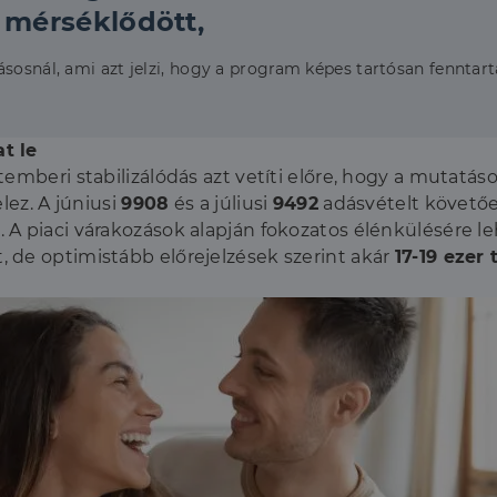
 mérséklődött,
ásosnál, ami azt jelzi, hogy a program képes tartósan fenntar
t le
temberi stabilizálódás azt vetíti előre, hogy a mutat
lez. A júniusi
9908
és a júliusi
9492
adásvételt követő
. A piaci várakozások alapján fokozatos élénkülésére le
, de optimistább előrejelzések szerint akár
17-19 ezer