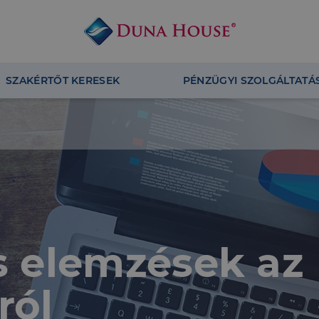
SZAKÉRTŐT KERESEK
PÉNZÜGYI SZOLGÁLTATÁ
és elemzések az
ról