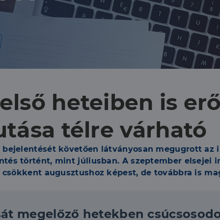
első heteiben is erő
utása télre várható
 bejelentését követően látványosan megugrott az
tés történt, mint júliusban. A szeptember elsejei
l csökkent augusztushoz képest, de továbbra is ma
sát megelőző hetekben csúcsosodot