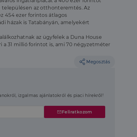
áros ingatlanpiacát a 400 ezer forintot
a a látogatói cookie-
a településen az otthonteremtés. Az
 hogy a Cookie-
z 454 ezer forintos átlagos
ládi házak is Tatabányán, amelyekért
 találkozhatnak az ügyfelek a Duna House
 a 31 millió forintot is, ami 70 négyzetméter
áit, hogy a tárolt
állapotának
rról, hogy a
Megosztás
lámról, amelyet a
sítja a weboldal
lt.
 tartalmának
z - amely jelentős
lgáltatáshoz. Ez a
életlenszerűen
t például valós
anokról, izgalmas ajánlatokról és piaci hírekről!
webhely minden
átogatói,
rról, hogy a
Feliratkozom
lámról, amelyet a
lt.