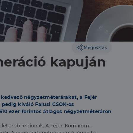
Megosztás
meráció kapuján
kedvező négyzetméterárakat, a Fejér
 pedig kiváló Falusi CSOK-os
610 ezer forintos átlagos négyzetméteráron
ejlettebb régiónak. A Fejér, Komárom-
vár. A régió történelmi jelentőségén túl