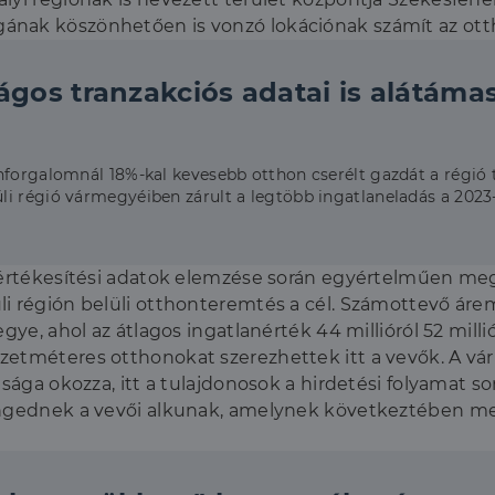
gának köszönhetően is vonzó lokációnak számít az o
ágos tranzakciós adatai is alátámas
nforgalomnál 18%-kal kevesebb otthon cserélt gazdát a régió 
i régió vármegyéiben zárult a legtöbb ingatlaneladás a 2023-
anértékesítési adatok elemzése során egyértelműen m
i régión belüli otthonteremtés a cél. Számottevő áre
gye, ahol az átlagos ingatlanérték 44 millióról 52 milli
zetméteres otthonokat szerezhettek itt a vevők. A v
tsága okozza, itt a tulajdonosok a hirdetési folyamat s
 engednek a vevői alkunak, amelynek következtében me