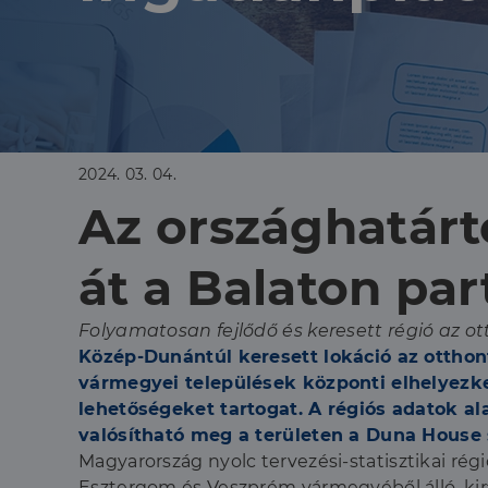
2024. 03. 04.
Az országhatárt
át a Balaton par
Folyamatosan fejlődő és keresett régió az
Közép-Dunántúl keresett lokáció az otth
vármegyei települések központi elhelyezke
lehetőségeket tartogat. A régiós adatok a
valósítható meg a területen a Duna House s
Magyarország nyolc tervezési-statisztikai ré
Esztergom és Veszprém vármegyéből álló, kirá