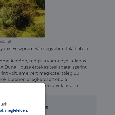
nántúl.
ugyanis Veszprém vármegyében található a
gkiemelkedőbb, mégis a vármegyei átlagos
A Duna House értékesítési adatai szerint
forint volt, amelyért megközelítőleg 80
rlók körében a legkeresettebb a
hatást keresők körében a Velencei-tó
lunk
onalas oktatás
ak megfelelően.