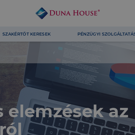
SZAKÉRTŐT KERESEK
PÉNZÜGYI SZOLGÁLTATÁ
és elemzések az
ról