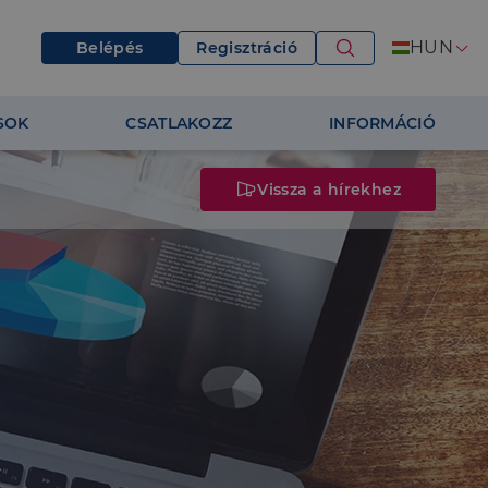
HUN
Belépés
Regisztráció
SOK
CSATLAKOZZ
INFORMÁCIÓ
Vissza a hírekhez