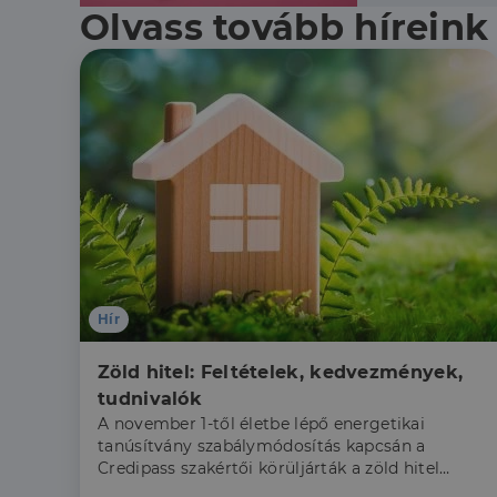
Olvass tovább híreink
Hír
Zöld hitel: Feltételek, kedvezmények, 
tudnivalók
A november 1-től életbe lépő energetikai
tanúsítvány szabálymódosítás kapcsán a
Credipass szakértői körüljárták a zöld hitel
témakörét.