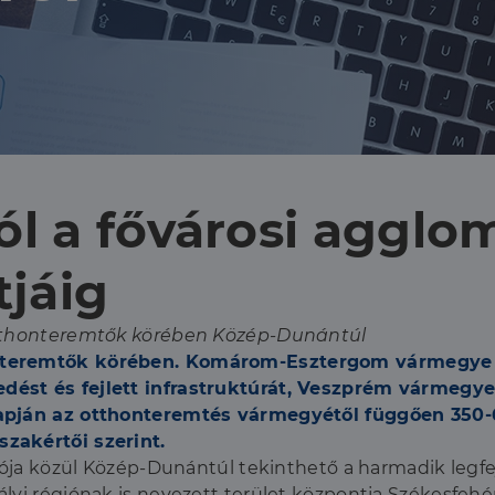
ól a fővárosi agglo
tjáig
 otthonteremtők körében Közép-Dunántúl
onteremtők körében. Komárom-Esztergom vármegye 
dést és fejlett infrastruktúrát, Veszprém vármegye
lapján az otthonteremtés vármegyétől függően 350-
zakértői szerint.
giója közül Közép-Dunántúl tekinthető a harmadik legf
lyi régiónak is nevezett terület központja Székesfehér