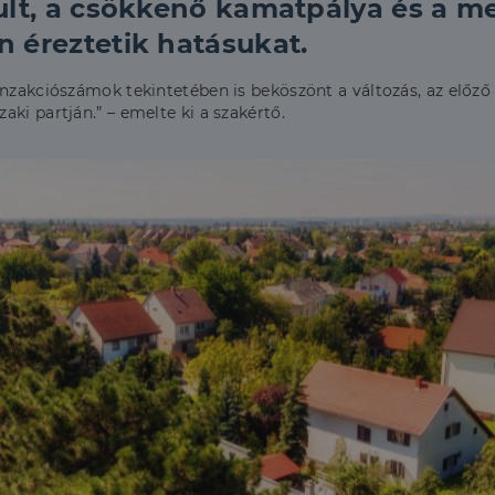
lt, a csökkenő kamatpálya és a me
 éreztetik hatásukat.
anzakciószámok tekintetében is beköszönt a változás, az előz
ki partján.” – emelte ki a szakértő.