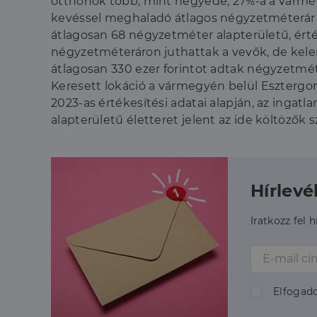
otthonok több, mint negyede, 27%-a a vármeg
CookieScriptConse
kevéssel meghaladó átlagos négyzetméterár je
átlagosan 68 négyzetméter alapterületű, érték
négyzetméteráron juthattak a vevők, de kele
átlagosan 330 ezer forintot adtak négyzetmét
Szolgáltató
Név
Keresett lokáció a vármegyén belül Esztergom
Domain
Név
Szolgált
2023-as értékesítési adatai alapján, az ingatl
Név
_lang
dh.hu
Domain
alapterületű életteret jelent az ide költözők 
_ga_F4MKCEZ8P5
IDE
Google 
.doublec
lidc
bcookie
Microso
Corpora
Hírlevé
_ga
.linkedi
_fbp
Meta Pl
Iratkozz fel 
Inc.
.dh.hu
_gcl_au
Google 
.dh.hu
Elfogad