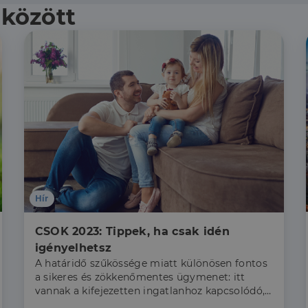
 között
Hír
CSOK 2023: Tippek, ha csak idén 
igényelhetsz
A határidő szűkössége miatt különösen fontos
a sikeres és zökkenőmentes ügymenet: itt
vannak a kifejezetten ingatlanhoz kapcsolódó,
rejtett buktatók.