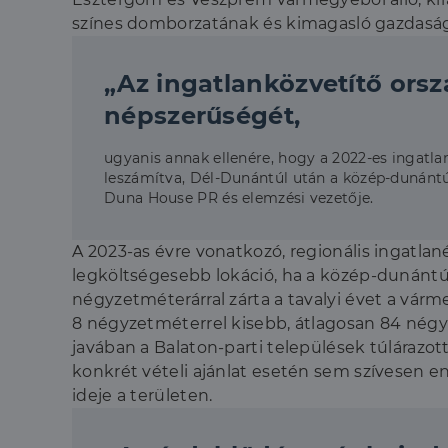
színes domborzatának és kimagasló gazdasá
„Az ingatlanközvetítő orsz
népszerűségét,
ugyanis annak ellenére, hogy a 2022-es ingatla
leszámítva, Dél-Dunántúl után a közép-dunántúl
Duna House PR és elemzési vezetője.
A 2023-as évre vonatkozó, regionális ingatl
legköltségesebb lokáció, ha a közép-dunántúl
négyzetméterárral zárta a tavalyi évet a várme
8 négyzetméterrel kisebb, átlagosan 84 négy
javában a Balaton-parti települések túlárazot
konkrét vételi ajánlat esetén sem szívesen
ideje a területen.