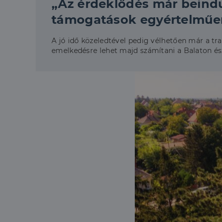
„Az érdeklődés már beindu
támogatások egyértelműen
A jó idő közeledtével pedig vélhetően már a tr
emelkedésre lehet majd számítani a Balaton észa