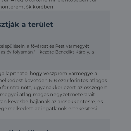
tthonteremtők körében.
ztják a terület
településein, a fővárost és Pest vármegyét
as év folyamán.” – kezdte Benedikt Károly, a
egállapítható, hogy Veszprém vármegye a
melkedést követően 618 ezer forintos átlagos
ó forintra nőtt, ugyanakkor ezért az összegért
ármegyei átlag magas négyzetméterárait
orán kevésbé hajlanak az árcsökkentésre, és
gemelkedett az ingatlanok értékesítési