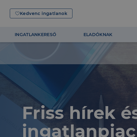
Kedvenc ingatlanok
INGATLANKERESŐ
ELADÓKNAK
Friss hírek 
ingatlanpiac