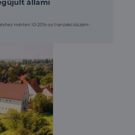
gújult állami
ő évhez mérten 10-20%-os tranzakciószám-