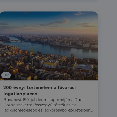
Hír
200 évnyi történelem a fővárosi 
ingatlanpiacon
Budapest 150. jubileuma apropóján a Duna
House szakértői összegyűjtötték az év
legkülönlegesebb és legkorosabb épületeiben
zárt ingatlanpiaci tranzakciókat.