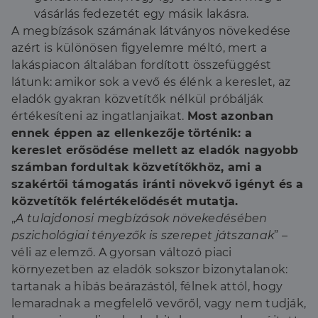
vásárlás fedezetét egy másik lakásra.
A megbízások számának látványos növekedése
azért is különösen figyelemre méltó, mert a
lakáspiacon általában fordított összefüggést
látunk: amikor sok a vevő és élénk a kereslet, az
eladók gyakran közvetítők nélkül próbálják
értékesíteni az ingatlanjaikat.
Most azonban
ennek éppen az ellenkezője történik: a
kereslet erősödése mellett az eladók nagyobb
számban fordultak közvetítőkhöz, ami a
szakértői támogatás iránti növekvő igényt és a
közvetítők felértékelődését mutatja.
„
A tulajdonosi megbízások növekedésében
pszichológiai tényezők is szerepet játszanak
” –
véli az elemző. A gyorsan változó piaci
környezetben az eladók sokszor bizonytalanok:
tartanak a hibás beárazástól, félnek attól, hogy
lemaradnak a megfelelő vevőről, vagy nem tudják,