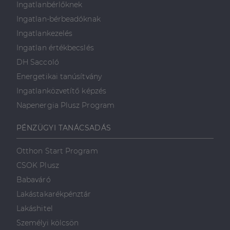
Ingatlanbérlőknek
Ingatlan-bérbeadóknak
Ingatlankezelés
Ingatlan értékbecslés
DH Saccoló
Energetikai tanúsítvány
Ingatlanközvetítő képzés
Napenergia Plusz Program
PÉNZÜGYI TANÁCSADÁS
Otthon Start Program
CSOK Plusz
Babaváró
Lakástakarékpénztár
Lakáshitel
Személyi kölcsön