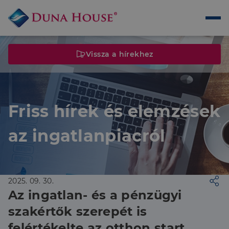
Vissza a hírekhez
Friss hírek és elemzések
az ingatlanpiacról
2025. 09. 30.
Az ingatlan- és a pénzügyi
szakértők szerepét is
felértékelte az otthon start