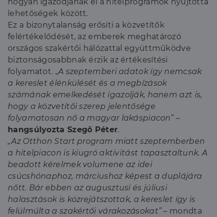
hogyan igazodjanak el a hitelprogramok nyújtotta
lehetőségek között.
Ez a bizonytalanság erősíti a közvetítők
felértékelődését, az emberek meghatározó
országos szakértői hálózattal együttműködve
biztonságosabbnak érzik az értékesítési
folyamatot. „
A szeptemberi adatok így nemcsak
a kereslet élénkülését és a megbízások
számának emelkedését igazolják, hanem azt is,
hogy a közvetítői szerep jelentősége
folyamatosan nő a magyar lakáspiacon
”
–
hangsúlyozta Szegő Péter
.
„Az Otthon Start program miatt szeptemberben
a hitelpiacon is kiugró aktivitást tapasztaltunk. A
beadott kérelmek volumene az idei
csúcshónaphoz, márciushoz képest a duplájára
nőtt. Bár ebben az augusztusi és júliusi
halasztások is közrejátszottak, a kereslet így is
felülmúlta a szakértői várakozásokat”
– mondta