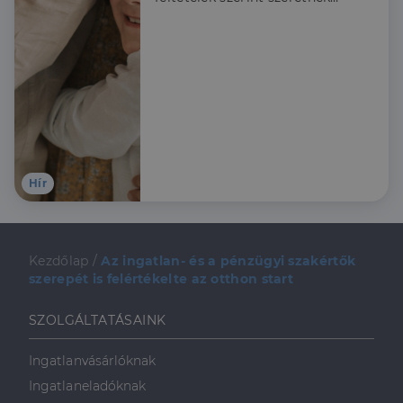
igénybe venni a Babaváró
támogatást, ezért a
Credipass szakértői
összeszedték, hogy kiknek
érdemes élni a lehetőséggel
és hogy mire kell figyelni az
igénylés során.
Hír
Kezdőlap
/
Az ingatlan- és a pénzügyi szakértők
szerepét is felértékelte az otthon start
SZOLGÁLTATÁSAINK
Ingatlanvásárlóknak
Ingatlaneladóknak