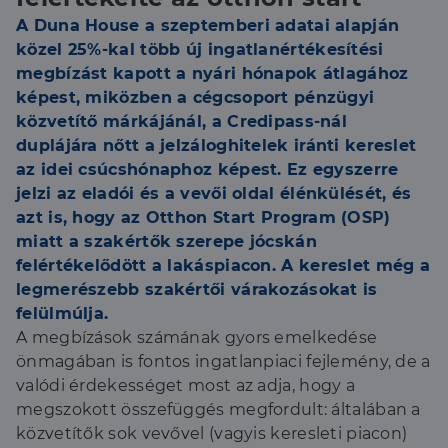
A Duna House a szeptemberi adatai alapján
közel 25%-kal több új ingatlanértékesítési
megbízást kapott a nyári hónapok átlagához
képest, miközben a cégcsoport pénzügyi
közvetítő márkájánál, a Credipass-nál
duplájára nőtt a jelzáloghitelek iránti kereslet
az idei csúcshónaphoz képest. Ez egyszerre
jelzi az eladói és a vevői oldal élénkülését, és
azt is, hogy az Otthon Start Program (OSP)
miatt a szakértők szerepe jócskán
felértékelődött a lakáspiacon. A kereslet még a
legmerészebb szakértői várakozásokat is
felülmúlja.
A megbízások számának gyors emelkedése
önmagában is fontos ingatlanpiaci fejlemény, de a
valódi érdekességet most az adja, hogy a
megszokott összefüggés megfordult: általában a
közvetítők sok vevővel (vagyis keresleti piacon)