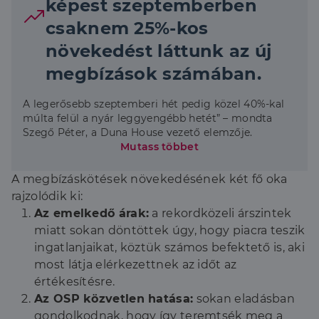
képest szeptemberben
csaknem 25%-kos
növekedést láttunk az új
megbízások számában.
A legerősebb szeptemberi hét pedig közel 40%-kal
múlta felül a nyár leggyengébb hetét” – mondta
Szegő Péter, a Duna House vezető elemzője.
Mutass többet
A megbízáskötések növekedésének két fő oka
rajzolódik ki:
Az emelkedő árak:
a rekordközeli árszintek
miatt sokan döntöttek úgy, hogy piacra teszik
ingatlanjaikat, köztük számos befektető is, aki
most látja elérkezettnek az időt az
értékesítésre.
Az OSP közvetlen hatása:
sokan eladásban
gondolkodnak, hogy így teremtsék meg a