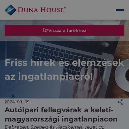
Vissza a hírekhez
Friss hírek és elemzések
az ingatlanpiacról
2024. 09. 05.
Autóipari fellegvárak a keleti-
magyarországi ingatlanpiacon
Debrecen, Szeged és Kecskemét vezet az