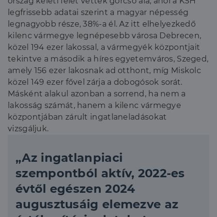
ország keleti felét vették górcső alá, ahol a KSH
legfrissebb adatai szerint a magyar népesség
legnagyobb része, 38%-a él. Az itt elhelyezkedő
kilenc vármegye legnépesebb városa Debrecen,
közel 194 ezer lakossal, a vármegyék központjait
tekintve a második a híres egyetemváros, Szeged,
amely 156 ezer lakosnak ad otthont, míg Miskolc
közel 149 ezer fővel zárja a dobogósok sorát.
Másként alakul azonban a sorrend, ha nem a
lakosság számát, hanem a kilenc vármegye
központjában zárult ingatlaneladásokat
vizsgáljuk.
„Az ingatlanpiaci
szempontból aktív, 2022-es
évtől egészen 2024
augusztusáig elemezve az