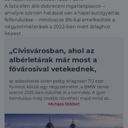
A lista élén álló debreceni ingatlanpiacon –
amelyre szintén hatással van a hazai autógyártás
fellendülése – mindössze 8%-kal emelkedtek a
négyzetméterárak a 2022-ben mért átlaghoz
képest.
„Cívisvárosban, ahol az
albérletárak már most a
fővárosival vetekednek,
az adásvételek során pedig átlagosan 712 ezer
forintot kóstál egy négyzetméter, a BMW tervei
szerint 2025-ben indulhat el a termelés. A gyár
beindulása még tovább növelheti majd mind az
eladó, mind a kiadó lakások iránti keresletet.” –
Mutass többet
emelte ki Benedikt Károly.