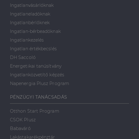
Ingatlanvásárlóknak
Ingatlaneladóknak
Ingatlanbérlőknek
Ingatlan-bérbeadóknak
Ingatlankezelés
Ingatlan értékbecslés
DH Saccoló
Energetikai tanúsítvány
Ingatlanközvetítő képzés
Napenergia Plusz Program
PÉNZÜGYI TANÁCSADÁS
Otthon Start Program
CSOK Plusz
Babaváró
Lakástakarékpénztár