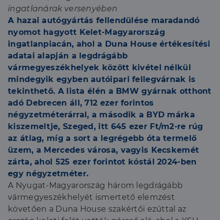
ingatlanárak versenyében
A hazai autógyártás fellendülése maradandó
nyomot hagyott Kelet-Magyarország
ingatlanpiacán, ahol a Duna House értékesítési
adatai alapján a legdrágább
vármegyeszékhelyek között kivétel nélkül
mindegyik egyben autóipari fellegvárnak is
tekinthető. A lista élén a BMW gyárnak otthont
adó Debrecen áll, 712 ezer forintos
négyzetméterárral, a második a BYD márka
kiszemeltje, Szeged, itt 645 ezer Ft/m2-re rúg
az átlag, míg a sort a legrégebb óta termelő
üzem, a Mercedes városa, vagyis Kecskemét
zárta, ahol 525 ezer forintot kóstál 2024-ben
egy négyzetméter.
A Nyugat-Magyarország három legdrágább
vármegyeszékhelyét ismertető elemzést
követően a Duna House szakértői ezúttal az