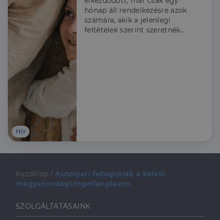
elkezdődött, már csak egy
hónap áll rendelkezésre azok
számára, akik a jelenlegi
feltételek szerint szeretnék
igénybe venni a Babaváró
támogatást, ezért a
Credipass szakértői
összeszedték, hogy kiknek
érdemes élni a lehetőséggel
és hogy mire kell figyelni az
igénylés során.
Hír
Kezdőlap
/
Autóipari fellegvárak a keleti-
magyarországi ingatlanpiacon
SZOLGÁLTATÁSAINK