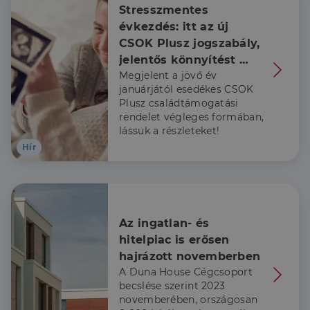
Stresszmentes 
Elengedhetetlenül szükséges
Teljesítmény
évkezdés: itt az új 
CSOK Plusz jogszabály, 
Célzás
Funkcionalitás
jelentős könnyítést 
Az elengedhetetlenül szükséges sütik lehetővé teszik
Megjelent a jövő év
kapnak a már babát 
a webhely alapvető funkcióit, például a felhasználói
januárjától esedékes CSOK
váró családok is
bejelentkezést és a fiókkezelést. A weboldal nem
Plusz családtámogatási
használható megfelelően az elengedhetetlenül
szükséges sütik nélkül.
rendelet végleges formában,
lássuk a részleteket!
Szolgáltató
/
Név
Lejárat
Leírás
Domain
Hír
li_gc
5
A cookie-k nem
LinkedIn
hónap
alapvető célokra
Corporation
4 hét
történő
.linkedin.com
felhasználásához
való
hozzájárulás
Az ingatlan- és 
tárolására
szolgál
hitelpiac is erősen 
CookieScriptConsent
2
Ezt a cookie-t a
CookieScript
hajrázott novemberben
hónap
Cookie-
dh.hu
A Duna House Cégcsoport
4 hét
Script.com
szolgáltatás
becslése szerint 2023
használja a
novemberében, országosan
látogatói cookie-