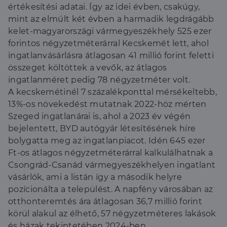
értékesítési adatai. Így az idei évben, csakúgy,
mint az elmúlt két évben a harmadik legdrágább
kelet-magyarországi vármegyeszékhely 525 ezer
forintos négyzetméterárral Kecskemét lett, ahol
ingatlanvásárlásra átlagosan 41 millió forint feletti
összeget költöttek a vevők, az átlagos
ingatlanméret pedig 78 négyzetméter volt.
A kecskemétinél 7 százalékponttal mérsékeltebb,
13%-os növekedést mutatnak 2022-höz mérten
Szeged ingatlanárai is, ahol a 2023 év végén
bejelentett, BYD autógyár létesítésének híre
bolygatta meg az ingatlanpiacot. Idén 645 ezer
Ft-os átlagos négyzetméterárral kalkulálhatnak a
Csongrád-Csanád vármegyeszékhelyen ingatlant
vásárlók, ami a listán így a második helyre
pozícionálta a települést. A napfény városában az
otthonteremtés ára átlagosan 36,7 millió forint
körül alakul az élhető, 57 négyzetméteres lakások
és házak tekintetében 2024-ben.