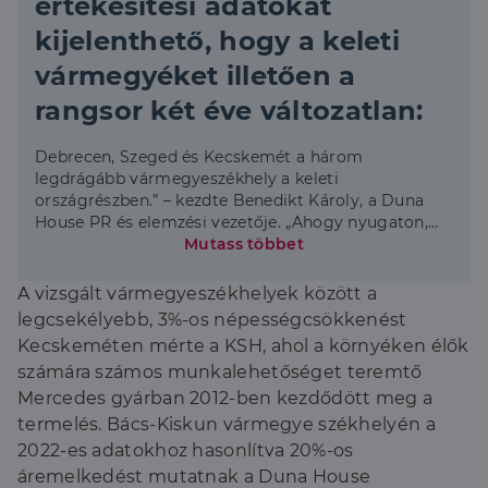
értékesítési adatokat
kijelenthető, hogy a keleti
vármegyéket illetően a
rangsor két éve változatlan:
Debrecen, Szeged és Kecskemét a három
legdrágább vármegyeszékhely a keleti
országrészben.” – kezdte Benedikt Károly, a Duna
House PR és elemzési vezetője. „Ahogy nyugaton,
úgy keleten is keresettek a nagyvárosok körüli
Mutass többet
agglomerációs települések, az országrészben
található összes vármegyeszékhely veszített
A vizsgált vármegyeszékhelyek között a
népességéből a 2011-es adatokhoz mérten. A
legcsekélyebb, 3%-os népességcsökkenést
négyzetméterárakban csúcstartó, három
Kecskeméten mérte a KSH, ahol a környéken élők
legköltségesebb város népességének változása 3-
számára számos munkalehetőséget teremtő
5,5% közé tehető, míg Eger, Salgótarján vagy
Miskolc 12% felett vesztett lakosságából.” – tette
Mercedes gyárban 2012-ben kezdődött meg a
hozzá a szakértő.
termelés. Bács-Kiskun vármegye székhelyén a
2022-es adatokhoz hasonlítva 20%-os
áremelkedést mutatnak a Duna House